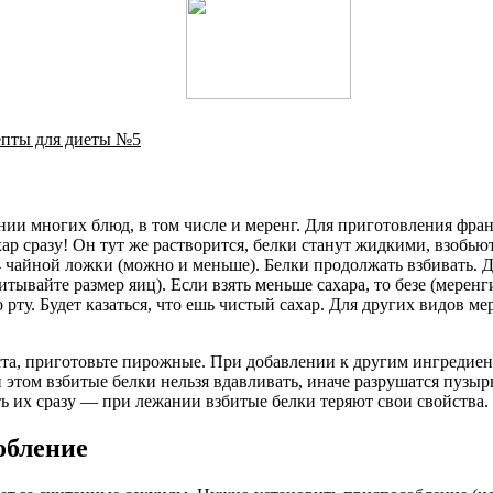
цепты для диеты №5
ии многих блюд, в том числе и меренг. Для приготовления фран
ар сразу! Он тут же растворится, белки станут жидкими, взобь
4 чайной ложки (можно и меньше). Белки продолжать взбивать. Д
читывайте размер яиц). Если взять меньше сахара, то безе (мерен
 рту. Будет казаться, что ешь чистый сахар. Для других видов м
ста, приготовьте пирожные. При добавлении к другим ингредиен
том взбитые белки нельзя вдавливать, иначе разрушатся пузырь
ь их сразу — при лежании взбитые белки теряют свои свойства.
обление