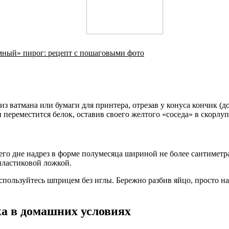
Умный» пирог: рецепт с пошаговыми фото
з ватмана или бумаги для принтера, отрезав у конуса кончик (д
 переместится белок, оставив своего желтого «соседа» в скорлуп
его дне надрез в форме полумесяца шириной не более сантиметра
пластиковой ложкой.
оспользуйтесь шприцем без иглы. Бережно разбив яйцо, просто 
ка в домашних условиях