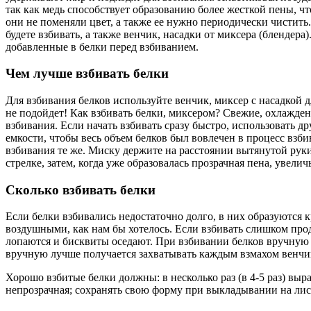
так как медь способствует образованию более жесткой пены, ч
они не поменяли цвет, а также ее нужно периодически чистить
будете взбивать, а также венчик, насадки от миксера (блендер
добавленные в белки перед взбиванием.
Чем лучше взбивать белки
Для взбивания белков используйте венчик, миксер с насадкой 
не подойдет! Как взбивать белки, миксером? Свежие, охлажден
взбивания. Если начать взбивать сразу быстро, использовать д
емкости, чтобы весь объем белков был вовлечен в процесс взб
взбивания те же. Миску держите на расстоянии вытянутой руки
стрелке, затем, когда уже образовалась прозрачная пена, увели
Сколько взбивать белки
Если белки взбивались недостаточно долго, в них образуются 
воздушными, как нам бы хотелось. Если взбивать слишком про
лопаются и бисквиты оседают. При взбивании белков вручную г
вручную лучше получается захватывать каждым взмахом венчик
Хорошо взбитые белки должны: в несколько раз (в 4-5 раз) выр
непрозрачная; сохранять свою форму при выкладывании на лист 