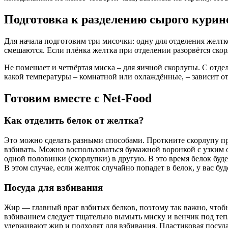
Подготовка к разделению сырого курино
Для начала подготовим три мисочки: одну для отделения желтко
смешаются. Если плёнка желтка при отделении разорвётся скор
Не помешает и четвёртая миска – для яичной скорлупы. С отде
какой температуры – комнатной или охлаждённые, – зависит от
Готовим вместе с Net-Food
Как отделить белок от желтка?
Это можно сделать разными способами. Проткните скорлупу при
взбивать. Можно воспользоваться бумажной воронкой с узким о
одной половинки (скорлупки) в другую. В это время белок буде
В этом случае, если желток случайно попадет в белок, у вас бу
Посуда для взбивания
Жир — главный враг взбитых белков, поэтому так важно, чтобы 
взбиванием следует тщательно вымыть миску и венчик под теп
удерживают жир и подходят для взбивания. Пластиковая посуда