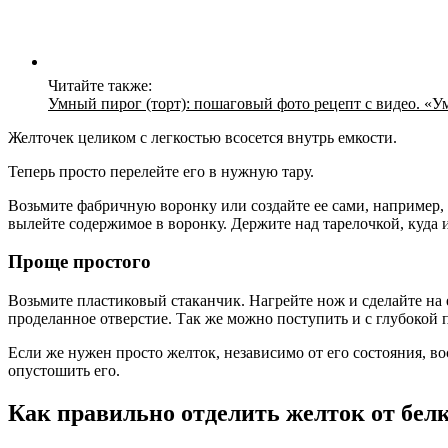
Читайте также:
Умный пирог (торт): пошаговый фото рецепт с видео. «
Желточек целиком с легкостью всосется внутрь емкости.
Теперь просто перелейте его в нужную тару.
Возьмите фабричную воронку или создайте ее сами, например, и
вылейте содержимое в воронку. Держите над тарелочкой, куда и
Проще простого
Возьмите пластиковый стаканчик. Нагрейте нож и сделайте на 
проделанное отверстие. Так же можно поступить и с глубокой 
Если же нужен просто желток, независимо от его состояния, в
опустошить его.
Как правильно отделить желток от бел