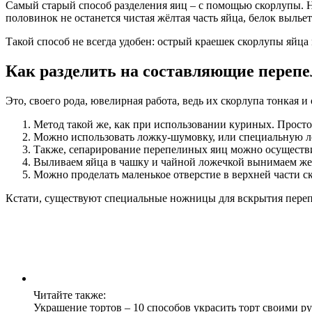
Самый старый способ разделения яиц – с помощью скорлупы. Не
половинок не останется чистая жёлтая часть яйца, белок выльет
Такой способ не всегда удобен: острый краешек скорлупы яйца 
Как разделить на составляющие переп
Это, своего рода, ювелирная работа, ведь их скорлупа тонкая и
Метод такой же, как при использовании куриных. Просто р
Можно использовать ложку-шумовку, или специальную ло
Также, сепарирование перепелиных яиц можно осуществить
Выливаем яйца в чашку и чайной ложечкой вынимаем же
Можно проделать маленькое отверстие в верхней части ск
Кстати, существуют специальные ножницы для вскрытия перепе
Читайте также:
Украшение тортов – 10 способов украсить торт своими р