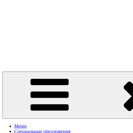
Presto Pizza Klin
маленькая Италия в Клину
Меню
Специальные предложения