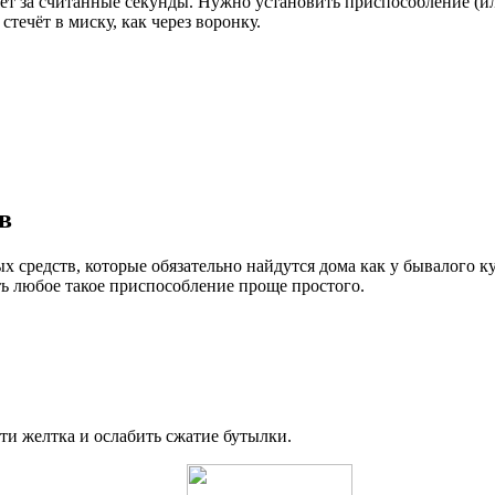
т за считанные секунды. Нужно установить приспособление (или
стечёт в миску, как через воронку.
в
средств, которые обязательно найдутся дома как у бывалого кул
ть любое такое приспособление проще простого.
ти желтка и ослабить сжатие бутылки.