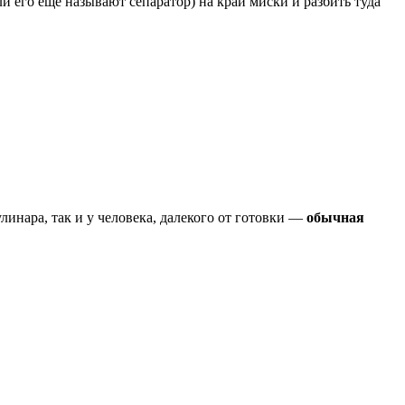
 его ещё называют сепаратор) на край миски и разбить туда
инара, так и у человека, далекого от готовки —
обычная