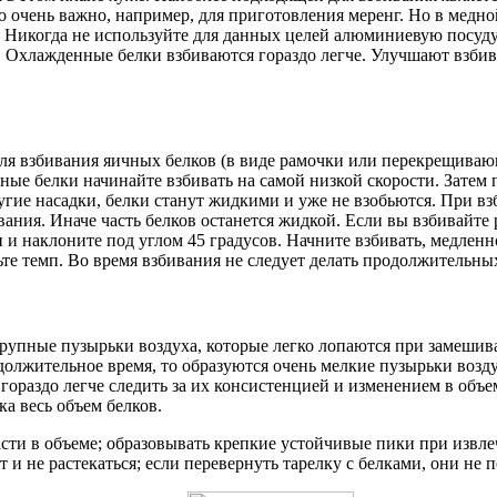
то очень важно, например, для приготовления меренг. Но в медн
. Никогда не используйте для данных целей алюминиевую посуду,
а). Охлажденные белки взбиваются гораздо легче. Улучшают взби
для взбивания яичных белков (в виде рамочки или перекрещиваю
ные белки начинайте взбивать на самой низкой скорости. Затем
ругие насадки, белки станут жидкими и уже не взобьются. При в
ивания. Иначе часть белков останется жидкой. Если вы взбивайт
 и наклоните под углом 45 градусов. Начните взбивать, медлен
чьте темп. Во время взбивания не следует делать продолжительны
крупные пузырьки воздуха, которые легко лопаются при замешив
должительное время, то образуются очень мелкие пузырьки возд
ораздо легче следить за их консистенцией и изменением в объем
а весь объем белков.
асти в объеме; образовывать крепкие устойчивые пики при извле
и не растекаться; если перевернуть тарелку с белками, они не п