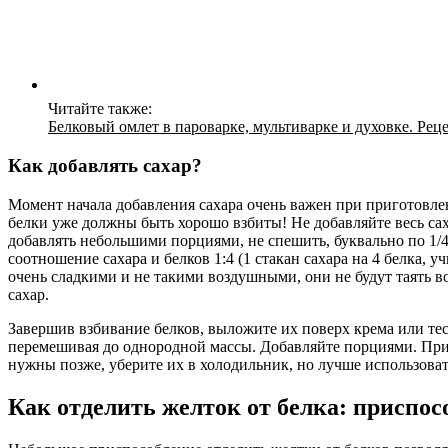
Читайте также:
Белковый омлет в пароварке, мультиварке и духовке. Ре
Как добавлять сахар?
Момент начала добавления сахара очень важен при приготовлен
белки уже должны быть хорошо взбиты! Не добавляйте весь сах
добавлять небольшими порциями, не спешить, буквально по 1/
соотношение сахара и белков 1:4 (1 стакан сахара на 4 белка, у
очень сладкими и не такими воздушными, они не будут таять во
сахар.
Завершив взбивание белков, выложите их поверх крема или те
перемешивая до однородной массы. Добавляйте порциями. При э
нужны позже, уберите их в холодильник, но лучше использоват
Как отделить желток от белка: приспос