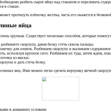
обходимо разбить сырое яйцо над стаканом и переливать содерж
ся в стакан.
может проткнуть плёночку желтка, часть его окажется в белковой
елиные яйца
 очень хрупкая. Существует несколько способов, которые помогут
азбиваете скорлупу, давая белку стечь сквозь пальцы;
жечку для оливок. Разбиваем скорлупу и выливаем содержимое
, используя крупное сито. Разбиваем их туда, затем ждем, пока
лточки из миски;
орлупы и дать стечь белку.
линых яиц. Ими можно легко срезать верхушку яичной скорлупк
уками в домашних условиях