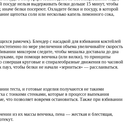
ой посуде нельзя выдерживать белки дольше 15 минут, чтобы
 иначе белки посереют. Охладите белки и посуду, в которой
вание щепотка соли или несколько капель лимонного сока,
щихся рамочек). Блендер с насадкой для взбивания коктейлей
 постепенно по мере увеличения объема увеличивайте скорость
збивании миксером следите, чтобы мешалка доставала до дна
е руками, при помощи венчика (или вилки), то принципы
но совершая круговые и спиралеобразные движения по часовой
х пауз, чтобы белки не начали «зерниться» — расслаиваться.
ании теста, и готовые изделия получаются не такими
уха с тонкими стенками, которые в процессе выпекания
е, что позволяет вовремя остановиться. Также при взбивании
чении из их массы венчика, пена — жесткая и блестящая,
отекут.