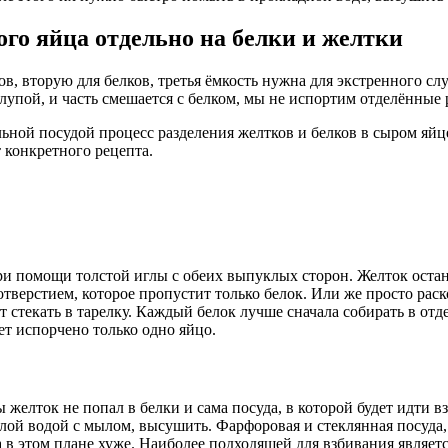
го яйца отдельно на белки и желтки
в, вторую для белков, третья ёмкость нужна для экстренного случ
лупой, и часть смешается с белком, мы не испортим отделённые 
льной посудой процесс разделения желтков и белков в сыром яйц
 конкретного рецепта.
 помощи толстой иглы с обеих выпуклых сторон. Желток останетс
тверстием, которое пропустит только белок. Или же просто рас
т стекать в тарелку. Каждый белок лучше сначала собирать в отд
дет испорчено только одно яйцо.
желток не попал в белки и сама посуда, в которой будет идти в
лой водой с мылом, высушить. Фарфоровая и стеклянная посуда,
 в этом плане хуже. Наиболее подходящей для взбивания являет