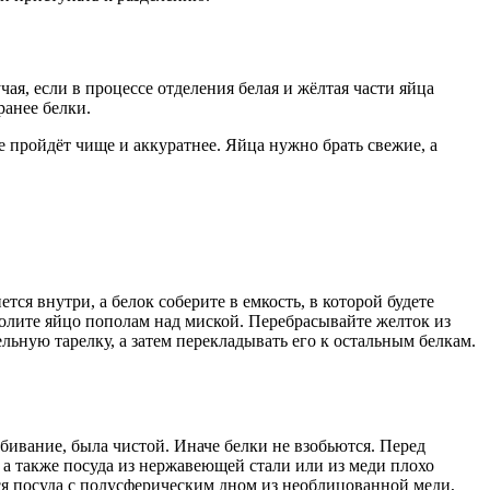
ая, если в процессе отделения белая и жёлтая части яйца
ранее белки.
е пройдёт чище и аккуратнее. Яйца нужно брать свежие, а
я внутри, а белок соберите в емкость, в которой будете
колите яйцо пополам над миской. Перебрасывайте желток из
ельную тарелку, а затем перекладывать его к остальным белкам.
збивание, была чистой. Иначе белки не взобьются. Перед
 а также посуда из нержавеющей стали или из меди плохо
ся посуда с полусферическим дном из необлицованной меди,