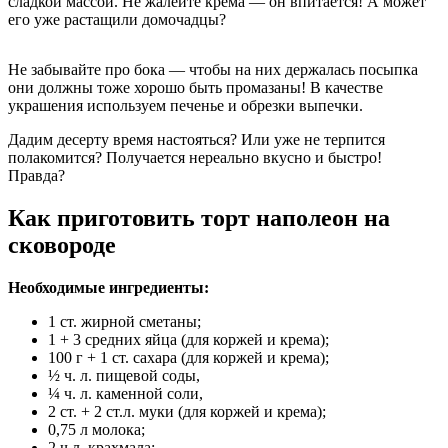
сладкой массой. Не жалейте крема — он впитается! А может
его уже растащили домочадцы?
Не забывайте про бока — чтобы на них держалась посыпка
они должны тоже хорошо быть промазаны! В качестве
украшения используем печенье и обрезки выпечки.
Дадим десерту время настояться? Или уже не терпится
полакомится? Получается нереально вкусно и быстро!
Правда?
Как приготовить торт наполеон на
сковороде
Необходимые ингредиенты:
1 ст. жирной сметаны;
1 + 3 средних яйца (для коржей и крема);
100 г + 1 ст. сахара (для коржей и крема);
½ ч. л. пищевой соды,
¼ ч. л. каменной соли,
2 ст. + 2 ст.л. муки (для коржей и крема);
0,75 л молока;
2 ч.л. крахмала;