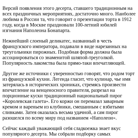
Версий появления этого десерта, ставшего традиционным на
всех праздничных мероприятиях, достаточно много. Наиболее
любима в России та, что говорит о презентации торта в 1912
году, когда в Москве праздновали 100-летний юбилей
изгнания Наполеона Бонапарта.
Нежнейший слоеный деликатес, названный в честь
французского императора, подавали в виде нарезанных на
треугольники пирожных. Подобная форма должна была
ассоциироваться со знаменитой шляпой-треуголкой.
Популярность лакомства была прямо-таки впечатляющей.
Другие же источники с уверенностью говорят, что родом торт
из французской кухни. Легенда гласит, что кулинар, чье имя
затерялась в исторических хрониках, стремясь произвести
впечатление на венценосного правителя, разрезал на
порционные куски традиционный национальный пирог
«Королевская галета». Его коржи он перемазал заварным
кремом и вареньем из клубники, смешанным с взбитыми
сливками. Затея оказалась весьма удачной, а сам пирог
разошелся по всему миру под названием «Наполеон».
Сейчас каждый уважающий себя сладкоежка знает вкус
популярного десерта. Мы собрали подборку самых