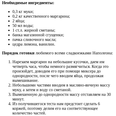
Необходимые ингредиенты:
0,3 кг муки;
0,2 кг качественного маргарина;
2 яйца;
50 мл воды;
1 ст.л. жирной сметаны;
банка магазинной сгущенки;
пачка сливочного масла;
цедра лимона, ванилин.
Порядок готовки
любимого всеми сладкоежками Наполеона:
Нарезаем маргарин на небольшие кусочки, даем им
четверть часа, чтобы немного размягчиться. Когда это
произойдет, доводим его при помощи миксера до
однородности, после чего вводим яйца, продолжая
вымешивание.
Небольшими частями вводим в масляно-яичную массу
муку, а затем и воду со сметаной.
Вымешенную до однородности массу отставляем на 30
минут.
Из получившегося теста нам предстоит сделать 6
коржей, поэтому делим его на соответствующее
количество частей.