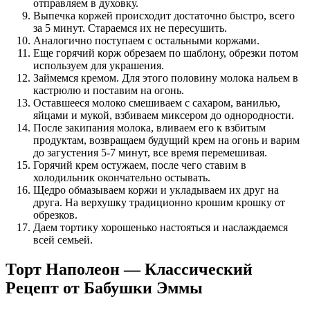
отправляем в духовку.
Выпечка коржей происходит достаточно быстро, всего
за 5 минут. Стараемся их не пересушить.
Аналогично поступаем с остальными коржами.
Еще горячий корж обрезаем по шаблону, обрезки потом
используем для украшения.
Займемся кремом. Для этого половину молока нальем в
кастрюлю и поставим на огонь.
Оставшееся молоко смешиваем с сахаром, ванилью,
яйцами и мукой, взбиваем миксером до однородности.
После закипания молока, вливаем его к взбитым
продуктам, возвращаем будущий крем на огонь и варим
до загустения 5-7 минут, все время перемешивая.
Горячий крем остужаем, после чего ставим в
холодильник окончательно остывать.
Щедро обмазываем коржи и укладываем их друг на
друга. На верхушку традиционно крошим крошку от
обрезков.
Даем тортику хорошенько настояться и наслаждаемся
всей семьей.
Торт Наполеон — Классический
Рецепт от Бабушки Эммы