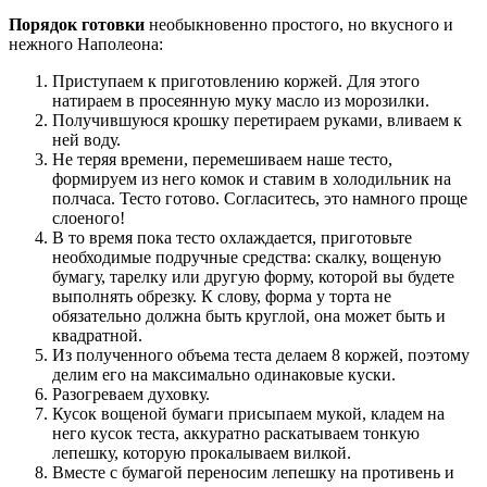
Порядок готовки
необыкновенно простого, но вкусного и
нежного Наполеона:
Приступаем к приготовлению коржей. Для этого
натираем в просеянную муку масло из морозилки.
Получившуюся крошку перетираем руками, вливаем к
ней воду.
Не теряя времени, перемешиваем наше тесто,
формируем из него комок и ставим в холодильник на
полчаса. Тесто готово. Согласитесь, это намного проще
слоеного!
В то время пока тесто охлаждается, приготовьте
необходимые подручные средства: скалку, вощеную
бумагу, тарелку или другую форму, которой вы будете
выполнять обрезку. К слову, форма у торта не
обязательно должна быть круглой, она может быть и
квадратной.
Из полученного объема теста делаем 8 коржей, поэтому
делим его на максимально одинаковые куски.
Разогреваем духовку.
Кусок вощеной бумаги присыпаем мукой, кладем на
него кусок теста, аккуратно раскатываем тонкую
лепешку, которую прокалываем вилкой.
Вместе с бумагой переносим лепешку на противень и