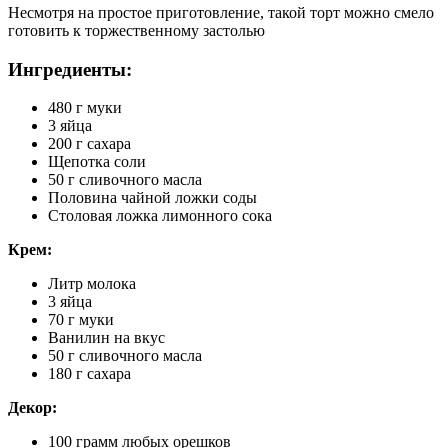
Несмотря на простое приготовление, такой торт можно смело
готовить к торжественному застолью
Ингредиенты:
480 г муки
3 яйца
200 г сахара
Щепотка соли
50 г сливочного масла
Половина чайной ложки соды
Столовая ложка лимонного сока
Крем:
Литр молока
3 яйца
70 г муки
Ванилин на вкус
50 г сливочного масла
180 г сахара
Декор:
100 грамм любых орешков