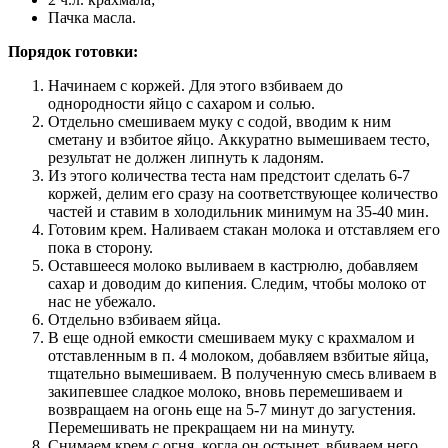
Пачка масла.
Порядок готовки:
Начинаем с коржей. Для этого взбиваем до
однородности яйцо с сахаром и солью.
Отдельно смешиваем муку с содой, вводим к ним
сметану и взбитое яйцо. Аккуратно вымешиваем тесто,
результат не должен липнуть к ладоням.
Из этого количества теста нам предстоит сделать 6-7
коржей, делим его сразу на соответствующее количество
частей и ставим в холодильник минимум на 35-40 мин.
Готовим крем. Наливаем стакан молока и отставляем его
пока в сторону.
Оставшееся молоко выливаем в кастрюлю, добавляем
сахар и доводим до кипения. Следим, чтобы молоко от
нас не убежало.
Отдельно взбиваем яйца.
В еще одной емкости смешиваем муку с крахмалом и
отставленным в п. 4 молоком, добавляем взбитые яйца,
тщательно вымешиваем. В полученную смесь вливаем в
закипевшее сладкое молоко, вновь перемешиваем и
возвращаем на огонь еще на 5-7 минут до загустения.
Перемешивать не прекращаем ни на минуту.
Снимаем крем с огня, когда он остынет, вбиваем него