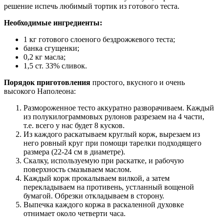
решение испечь любимый тортик из готового теста.
Необходимые ингредиенты:
1 кг готового слоеного бездрожжевого теста;
банка сгущенки;
0,2 кг масла;
1,5 ст. 33% сливок.
Порядок приготовления
простого, вкусного и очень
высокого Наполеона:
Размороженное тесто аккуратно разворачиваем. Каждый
из полукилограммовых рулонов разрезаем на 4 части,
т.е. всего у нас будет 8 кусков.
Из каждого раскатываем круглый корж, вырезаем из
него ровный круг при помощи тарелки подходящего
размера (22-24 см в диаметре).
Скалку, используемую при раскатке, и рабочую
поверхность смазываем маслом.
Каждый корж прокалываем вилкой, а затем
перекладываем на противень, устланный вощеной
бумагой. Обрезки откладываем в сторону.
Выпечка каждого коржа в раскаленной духовке
отнимает около четверти часа.