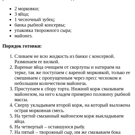
2 морковки;
3 яйца;
1 чесночный зубец;
банка рыбной консервы;
упаковка творожного сыра;
майонез.
Порядок готовки:
Сливаем не всю жидкость из банки с консервой.
Разминаем ее вилкой.
Вареные яйца очищаем от скорлупы и натираем на
терке, так же поступаем с вареной морковкой, только ее
смешиваем с пропущенным через пресс чесноком и
небольшим количеством майонеза.
Приступаем к сбору торта. Нижний корж смазываем
майонезом, на него кладем примерно половину рыбной
массы.
Сверху укладываем второй корж, на который выложена
острая морковная смесь.
На третий смазанный майонезом корж выкладываем
яйца.
На четвертый – оставшуюся рыбу.
На пятый – творожный сыр, им же смазываем бока