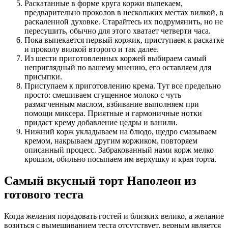
Раскатанные в форме круга коржи выпекаем,
предварительно проколов в нескольких местах вилкой, в
раскаленной духовке. Старайтесь их подрумянить, но не
пересушить, обычно для этого хватает четверти часа.
Пока выпекается первый коржик, приступаем к раскатке
и проколу вилкой второго и так далее.
Из шести приготовленных коржей выбираем самый
неприглядный по вашему мнению, его оставляем для
присыпки.
Приступаем к приготовлению крема. Тут все предельно
просто: смешиваем сгущенное молоко с чуть
размягченным маслом, взбивание выполняем при
помощи миксера. Приятные и гармоничные нотки
придаст крему добавление цедры и ванили.
Нижний корж укладываем на блюдо, щедро смазываем
кремом, накрываем другим коржиком, повторяем
описанный процесс. Забракованный нами корж мелко
крошим, обильно посыпаем им верхушку и края торта.
Самый вкусный торт Наполеон из
готового теста
Когда желания порадовать гостей и близких велико, а желание
возиться с вымешиванием теста отсутствует, верным является