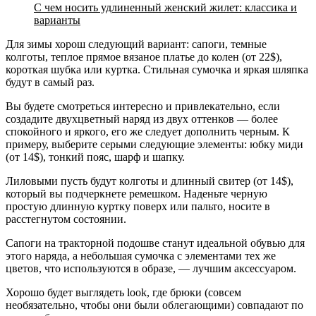
С чем носить удлиненный женский жилет: классика и
варианты
Для зимы хорош следующий вариант: сапоги, темные
колготы, теплое прямое вязаное платье до колен (от 22$),
короткая шубка или куртка. Стильная сумочка и яркая шляпка
будут в самый раз.
Вы будете смотреться интересно и привлекательно, если
создадите двухцветный наряд из двух оттенков — более
спокойного и яркого, его же следует дополнить черным. К
примеру, выберите серыми следующие элементы: юбку миди
(от 14$), тонкий пояс, шарф и шапку.
Лиловыми пусть будут колготы и длинный свитер (от 14$),
который вы подчеркнете ремешком. Наденьте черную
простую длинную куртку поверх или пальто, носите в
расстегнутом состоянии.
Сапоги на тракторной подошве станут идеальной обувью для
этого наряда, а небольшая сумочка с элементами тех же
цветов, что используются в образе, — лучшим аксессуаром.
Хорошо будет выглядеть look, где брюки (совсем
необязательно, чтобы они были облегающими) совпадают по