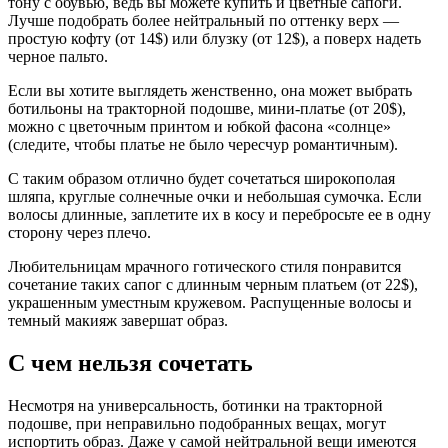
тону с обувью, ведь вы можете купить и цветные сапоги.
Лучше подобрать более нейтральный по оттенку верх —
простую кофту (от 14$) или блузку (от 12$), а поверх надеть
черное пальто.
Если вы хотите выглядеть женственно, она может выбрать
ботильоны на тракторной подошве, мини-платье (от 20$),
можно с цветочным принтом и юбкой фасона «солнце»
(следите, чтобы платье не было чересчур романтичным).
С таким образом отлично будет сочетаться широкополая
шляпа, круглые солнечные очки и небольшая сумочка. Если
волосы длинные, заплетите их в косу и перебросьте ее в одну
сторону через плечо.
Любительницам мрачного готического стиля понравится
сочетание таких сапог с длинным черным платьем (от 22$),
украшенным уместным кружевом. Распущенные волосы и
темный макияж завершат образ.
С чем нельзя сочетать
Несмотря на универсальность, ботинки на тракторной
подошве, при неправильно подобранных вещах, могут
испортить образ. Даже у самой нейтральной вещи имеются