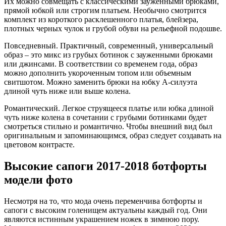
Их можно совмещать с классическими зауженными брюками,
прямой юбкой или строгим платьем. Необычно смотрится
комплект из короткого расклешенного платья, блейзера,
плотных черных чулок и грубой обуви на рельефной подошве.
Повседневный. Практичный, современный, универсальный
образ – это микс из грубых ботинок с зауженными брюками
или джинсами. В соответствии со временем года, образ
можно дополнить укороченным топом или объемным
свитшотом. Можно заменить брюки на юбку А-силуэта
длиной чуть ниже или выше колена.
Романтический. Легкое струящееся платье или юбка длиной
чуть ниже колена в сочетании с грубыми ботинками будет
смотреться стильно и романтично. Чтобы внешний вид был
оригинальным и запоминающимся, образ следует создавать на
цветовом контрасте.
Высокие сапоги 2017-2018 ботфорты
модели фото
Несмотря на то, что мода очень переменчива ботфорты и
сапоги с высоким голенищем актуальны каждый год. Они
являются истинным украшением ножек в зимнюю пору.