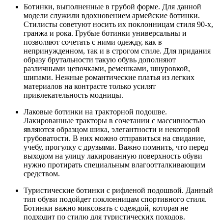
Ботинки, выполненные в грубой форме. Для данной
модели служили вдохновением армейские ботинки.
Стилисты советуют носить их поклонницам стиля 90-х,
гранжа и рока. Грубые ботинки универсальны и
позволяют сочетать с ними одежду, как в
непринужденном, так и в строгом стиле. Для придания
образу брутальности такую обувь дополняют
различными цепочками, ремешками, шнуровкой,
шипами. Нежные романтические платья из легких
материалов на контрасте только усилят
привлекательность модницы.
Лаковые ботинки на тракторной подошве.
Лакированные тракторы в сочетании с массивностью
являются образцом шика, элегантности и некоторой
грубоватости. В них можно отправиться на свидание,
учебу, прогулку с друзьями. Важно помнить, что перед
выходом на улицу лакированную поверхность обуви
нужно протирать специальным влагоотталкивающим
средством.
Туристические ботинки с рифленой подошвой. Данный
тип обуви подойдет поклонницам спортивного стиля.
Ботинки важно миксовать с одеждой, которая не
подходит по стилю для туристических походов.