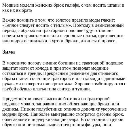
Модные модели женских брюк галифе, с чем носить штаны и
как их выбрать
Важно помнить о том, что золотое правило моды гласит:
«Теплое следует носить с теплым». Поэтому в демисезонный
период с обувью на тракторной подошве будут отлично
сочетаться трикотажные или шерстяные платья, приталенные
или широкие пиджаки, куртки, брюки, джинсы и прочее.
Зима
В морозную погоду зимние ботинки на тракторной подошве
защитят ноги от холода и при этом позволят моднице
оставаться в тренде. Прекрасным решением для стильного
образа станет сочетание тракторов и платья миди с длинными
рукавами из шерсти или трикотажа. Хорошо комбинируются с
грубой обувью платья типа свитер и туники.
Продемонстрировать высокие ботинки на тракторной
подошве можно, заправив в них обтягивающие брюки или
джинсы. Низкие полуботинки отлично дополнят укороченные
модели брюк. Наиболее выигрышно смотрятся фасоны брюк,
облегающие и подчеркивающие бедра. В сочетании с грубой
обувью они не только выделят очертания фигуры, но и