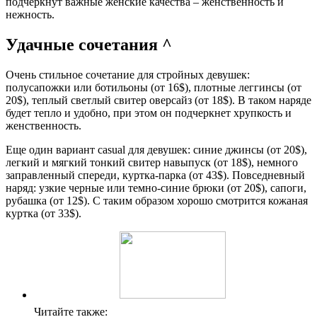
подчеркнут важные женские качества – женственность и
нежность.
Удачные сочетания ^
Очень стильное сочетание для стройных девушек:
полусапожки или ботильоны (от 16$), плотные леггинсы (от
20$), теплый светлый свитер оверсайз (от 18$). В таком наряде
будет тепло и удобно, при этом он подчеркнет хрупкость и
женственность.
Еще один вариант casual для девушек: синие джинсы (от 20$),
легкий и мягкий тонкий свитер навыпуск (от 18$), немного
заправленный спереди, куртка-парка (от 43$). Повседневный
наряд: узкие черные или темно-синие брюки (от 20$), сапоги,
рубашка (от 12$). С таким образом хорошо смотрится кожаная
куртка (от 33$).
Читайте также: