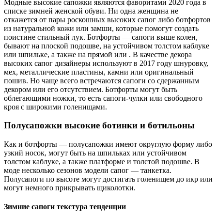
Модные высокие сапожки являются фаворитами 2020 года в
списке зимней женской обуви. Ни одна женщина не
откажется от пары роскошных высоких сапог либо ботфортов
из натуральной кожи или замши, которые помогут создать
поистине стильный лук. Ботфорты — сапоги выше колен,
бывают на плоской подошве, на устойчивом толстом каблуке
или шпильке, а также на прямой или . В качестве декора
высоких сапог дизайнеры используют в 2017 году шнуровку,
мех, металлические пластины, камни или оригинальный
пошив. Но чаще всего встречаются сапоги со сдержанным
декором или его отсутствием. Ботфорты могут быть
облегающими ножки, то есть сапоги-чулки или свободного
кроя с широкими голенищами.
Полусапожки высокие ботинки и ботильоны
Как и ботфорты — полусапожки имеют округлую форму либо
узкий носок, могут быть на шпильках или устойчивом
толстом каблуке, а также платформе и толстой подошве. В
моде несколько сезонов модели сапог — танкетка.
Полусапоги по высоте могут достигать голенищем до икр или
могут немного прикрывать щиколотки.
Зимние сапоги текстура тенденции