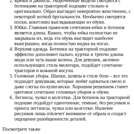
Брюки и джинсы. Укороченные модели смотрятся с
ботинками на тракторной подошве стильно и
оригинально. Образ выглядит невероятно женственно, с
некоторой ноткой брутальности. Необычно смотрятся
носки, кокетливо выглядывающие из обуви.
Юбки. Главным правилом сочетания юбки и ботинок
является длина. Важно, чтобы юбка полностью не
закрывала их, ведь эта обувь выглядит наиболее
выигрышно, когда полностью видна на ногах.
Верхняя одежда. Ботинки на тракторной подошве
эффектно дополняют пальто, куртки и тренчи длины
миди или чуть выше колена. Для девушек, активно
использующих стиль милитари, подойдет сочетание
тракторов и кожаной косухи.
Головные уборы. Шапки, шляпы в стиле бохо – все это
подходит девушкам, которые любят одеваться смело и
даже слегка по-хулигански. Хорошим решением станет
цветовое сочетание головных уборов и обуви.
Легинсы, чулки и колготки. Для ботинок на тракторной
подошве подойдут однотонные, темные, без рисунков и
принта леггинсы, чулки или колготки. Наличие
рисунков лишь отвлечет внимание от образа и создаст
ощущение разобщенности деталей.
Посмотрите также