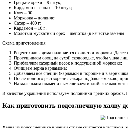
Грецкие орехи – 9 штук;
Кардамон в зернах – 10 штук;
Кхоя – 90 г;
Морковка – полкило;
Сахар – 400 г;
Кардамон – 10 г;
Молотый мускатный орех – щепотка (в качестве замены 
Схема приготовления:
Рецепт халвы дома начинается с очистки моркови. Далее 
Протушиваем овощ на сухой сковородке, чтобы ушла лиш
Прибавляем сахарный песок к подсушенной морковке;
Очищаем зерна кардамона;
Добавляем все специи (кардамон в порошке и в зернышк
После полного растворения сахара подбавляем кхою, при
На маленьком пламени вымешиваем индийское лакомство
В качестве украшения используем половинки грецких орехов. П
Как приготовить подсолнечную халву д
Халва из подсолнечника в нашей стране считается классикой, х