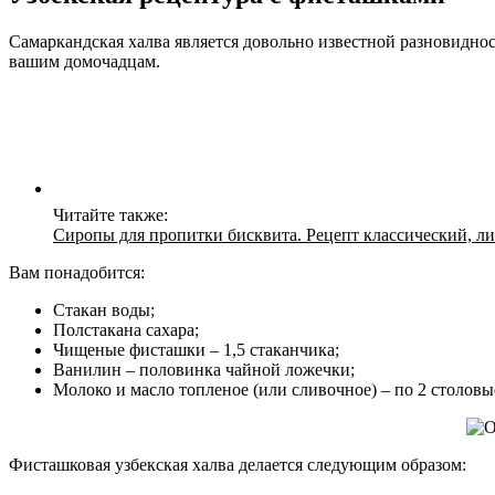
Самаркандская халва является довольно известной разновиднос
вашим домочадцам.
Читайте также:
Сиропы для пропитки бисквита. Рецепт классический, л
Вам понадобится:
Стакан воды;
Полстакана сахара;
Чищеные фисташки – 1,5 стаканчика;
Ванилин – половинка чайной ложечки;
Молоко и масло топленое (или сливочное) – по 2 столовы
Фисташковая узбекская халва делается следующим образом: