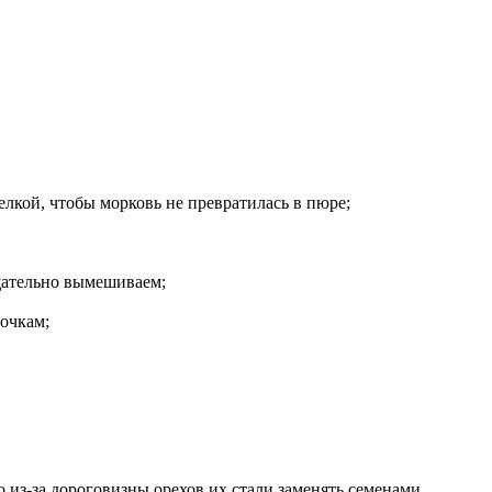
елкой, чтобы морковь не превратилась в пюре;
щательно вымешиваем;
очкам;
о из-за дороговизны орехов их стали заменять семенами