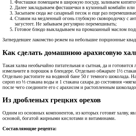
Фисташки помещаем в широкую посуду, заливаем кипяточ
Далее закладываем фисташечки в кухонный комбайн или м
Засыпаем сюда же сахарный песок и еще раз перемешивае
Ставим на медленный огонь глубокую сковородочку с ан
загустеет. Не забываем регулярно перемешивать;
Готовое блюдо выкладываем на промазанный маслом подно
Затвердевшее лакомство режем на небольшие порционные квадр
Как сделать домашнюю арахисовую хал
Такая халва необычайно питательная и сытная, да и готовится 
измельчите в порошок в блендере. Отдельно обжарьте 1½ стака
Отдельно растопите на водяной бане 50 г темного шоколада. Н
сироп из ⅓ стакана воды и 1 стакана сахара до состояния «мяг
после чего соедините его с арахисом и растопленным шоколадо
Из дробленых грецких орехов
Одним из основных компонентов, из которых готовят халву, яв
основой, богатой жирными кислотами и витаминами.
Составляющие рецепта: