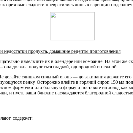
так ореховые сладости превратились лишь в вариации подсолнеч
а и недостатки продукта, домашние рецепты приготовления
щательно измельчите их в блендере или комбайне. На этой же ск
 — она должна получиться гладкой, однородной и нежной.
 Не делайте слишком сильный огонь — до закипания держите его
разующуюся пенку. Осторожно влейте в горячий сироп 150 мл под
аслом формочки или большую форму и поставьте на холод как ми
очки, и пусть ваши близкие наслаждаются благородной сладостью
елают, содержат: