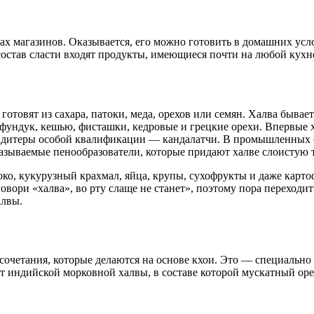
ах магазинов. Оказывается, его можно готовить в домашних усло
 состав сласти входят продукты, имеющиеся почти на любой кухн
готовят из сахара, патоки, меда, орехов или семян. Халва бывае
ундук, кешью, фисташки, кедровые и грецкие орехи. Впервые ха
кондитеры особой квалификации — кандалатчи. В промышленных 
азываемые пенообразователи, которые придают халве слоистую т
ко, кукурузный крахмал, яйца, крупы, сухофрукты и даже картофе
вори «халва», во рту слаще не станет», поэтому пора переходить
алвы.
сочетания, которые делаются на основе кхои. Это — специально
 индийской морковной халвы, в составе которой мускатный оре