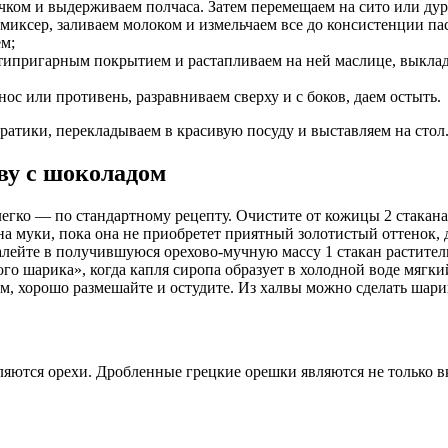
ком и выдерживаем полчаса. Затем перемещаем на сито или дурш
иксер, заливаем молоком и измельчаем все до консистенции па
м;
типригарным покрытием и растапливаем на ней маслице, выклад
с или противень, разравниваем сверху и с боков, даем остыть.
атики, перекладываем в красивую посуду и выставляем на стол
ву с шоколадом
легко — по стандартному рецепту. Очистите от кожицы 2 стакана 
на муки, пока она не приобретет приятный золотистый оттенок, 
алейте в получившуюся орехово-мучную массу 1 стакан растител
кого шарика», когда капля сиропа образует в холодной воде мягк
м, хорошо размешайте и остудите. Из халвы можно сделать шарик
ляются орехи. Дробленные грецкие орешки являются не только в