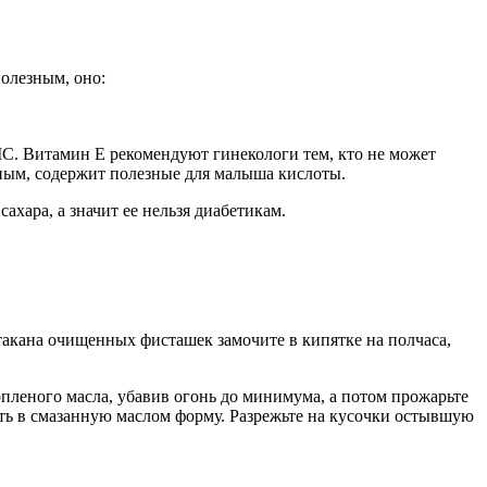
полезным, оно:
С. Витамин Е рекомендуют гинекологи тем, кто не может
рным, содержит полезные для малыша кислоты.
ахара, а значит ее нельзя диабетикам.
такана очищенных фисташек замочите в кипятке на полчаса,
топленого масла, убавив огонь до минимума, а потом прожарьте
жить в смазанную маслом форму. Разрежьте на кусочки остывшую