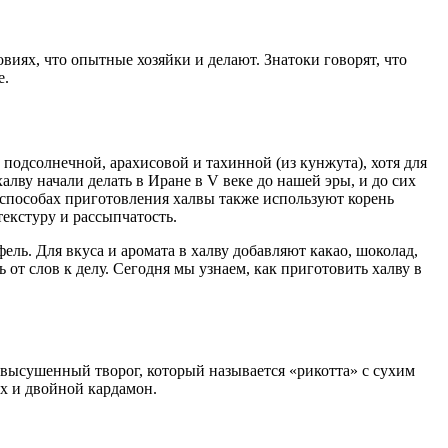
виях, что опытные хозяйки и делают. Знатоки говорят, что
е.
т подсолнечной, арахисовой и тахинной (из кунжута), хотя для
лву начали делать в Иране в V веке до нашей эры, и до сих
способах приготовления халвы также используют корень
екстуру и рассыпчатость.
ль. Для вкуса и аромата в халву добавляют какао, шоколад,
 от слов к делу. Сегодня мы узнаем, как приготовить халву в
 высушенный творог, который называется «рикотта» с сухим
х и двойной кардамон.