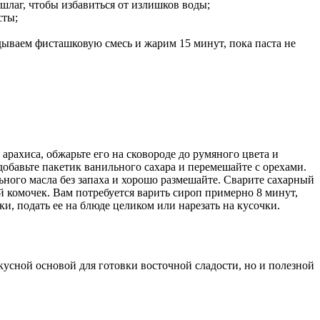
лаг, чтобы избавиться от излишков воды;
сты;
ываем фисташковую смесь и жарим 15 минут, пока паста не
.
арахиса, обжарьте его на сковороде до румяного цвета и
добавьте пакетик ванильного сахара и перемешайте с орехами.
ьного масла без запаха и хорошо размешайте. Сварите сахарный
ий комочек. Вам потребуется варить сироп примерно 8 минут,
и, подать ее на блюде целиком или нарезать на кусочки.
кусной основой для готовки восточной сладости, но и полезной