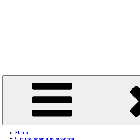
Presto Pizza Klin
маленькая Италия в Клину
Меню
Специальные предложения