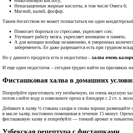
Никотиновую кислоту;
Ненасыщенные жирные кислоты, в том числе Омега 6;
Магний, калий, фосфор.
Таким богатством не может похвастаться ни один кондитерский
Помогает бороться со стрессами, укрепляет сон;
Улучшает работу мозга, укрепляет внимание и память;
А для женщин вообще незаменимо, в умеренных количест
забеременеть. Ее даже разрешается есть при грудном вс
Но у данного продукта есть и недостатки ‒
халва очень калор
И еще один недостаток – сегодня трудно найти на прилавках на
Фисташковая халва в домашних услови
Попробуйте приготовить эту необычную, но очень вкусную хал
потом слейте воду и измельчите орехи в блендере с 2 ст. л. мо
Добавьте в халву ½ стакана сахара и снова хорошо размешайте 
в масле халву, постоянно помешивая в течение 15 минут. Орехо
фисташковую халву и попробуйте — тонкий аромат и пикантны
Узбекская рецептура с фисташками