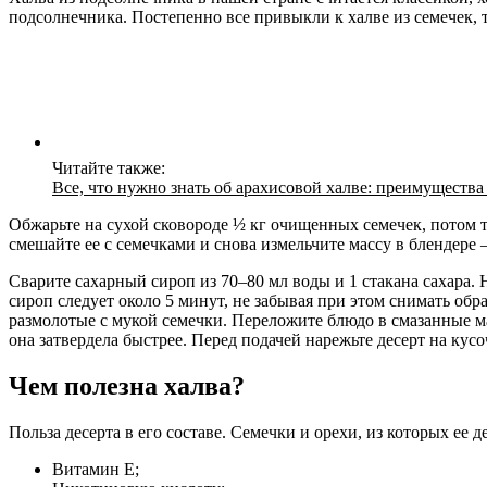
подсолнечника. Постепенно все привыкли к халве из семечек, 
Читайте также:
Все, что нужно знать об арахисовой халве: преимуществ
Обжарьте на сухой сковороде ½ кг очищенных семечек, потом т
смешайте ее с семечками и снова измельчите массу в блендере
Сварите сахарный сироп из 70–80 мл воды и 1 стакана сахара.
сироп следует около 5 минут, не забывая при этом снимать об
размолотые с мукой семечки. Переложите блюдо в смазанные м
она затвердела быстрее. Перед подачей нарежьте десерт на кус
Чем полезна халва?
Польза десерта в его составе. Семечки и орехи, из которых ее д
Витамин Е;