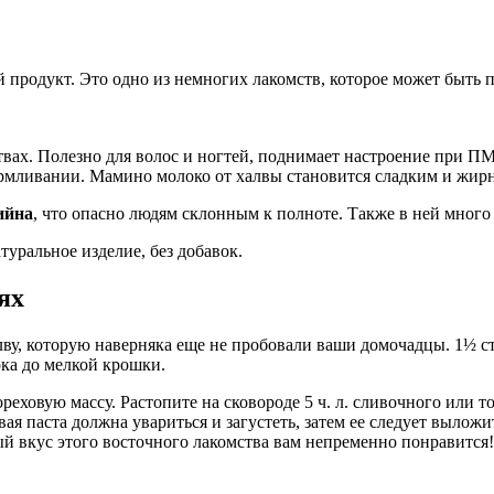
 продукт. Это одно из немногих лакомств, которое может быть 
вах. Полезно для волос и ногтей, поднимает настроение при ПМ
кармливании. Мамино молоко от халвы становится сладким и жи
ийна
, что опасно людям склонным к полноте. Также в ней много с
туральное изделие, без добавок.
ях
ву, которую наверняка еще не пробовали ваши домочадцы. 1½ с
лока до мелкой крошки.
ореховую массу. Растопите на сковороде 5 ч. л. сливочного или 
вая паста должна увариться и загустеть, затем ее следует выло
й вкус этого восточного лакомства вам непременно понравится!