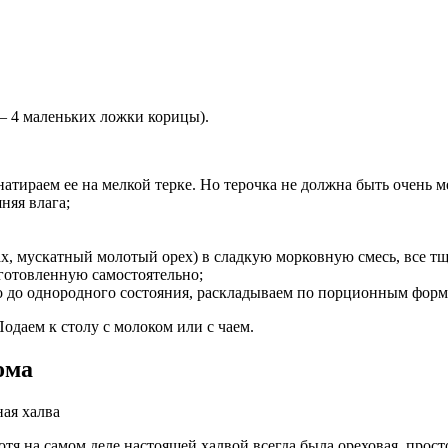
— 4 маленьких ложки корицы).
натираем ее на мелкой терке. Но терочка не должна быть очень м
няя влага;
ах, мускатный молотый орех) в сладкую морковную смесь, все т
готовленную самостоятельно;
 до однородного состояния, раскладываем по порционным форм
одаем к столу с молоком или с чаем.
ома
отя на самом деле настоящей халвой всегда была ореховая, прост