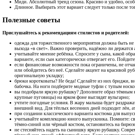
Миди. Абсолютный тренд сезона. Красиво и удобно, особе
Длинное. Выбирать этот вариант следует только после тог
Полезные советы
Прислушайтесь к рекомендациям стилистов и родителей:
одежда для торжественного мероприятия должна быть не 
выхода «в свет». Важно проверить, надёжно ли держатся 
учитывайте мнение ребёнка. Спросите у сына, какой обра
варианте, если сын категорически отвергает его. Пойдит
если финансовые возможности пока ограничены, не отчаи
или обойдитесь без неё. Сделайте акцент на красивой р
оригинальную укладку;
брюки коротковаты? Не беда! Сделайте из них бриджи, вн
бабочка. На ноги подберите модные туфли с тупым носк
вы подобрали яркую рубашку? Дополните образ тёмным ни
крупные пуговицы) на ярком фоне выглядят вульгарно;
учтите погодные условия. В жару малыша будет раздража
внешний вид. Для тёплых весенних дней подходит лён, ат
при создании классического варианта костюма для выпуск
учитывайте комплекцию юного выпускника. Помните: све
тёмно-синий или чёрный костюм, остановитесь на бирюзо
не стесняйтесь надеть на сынишку яркую рубашку. Совре