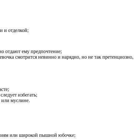
и и отделкой;
но отдают ему предпочтение;
вочка смотрится невинно и нарядно, но не так претенциозно,
сте;
следует избегать;
е или муслине.
шениям или широкой пышной юбочке;