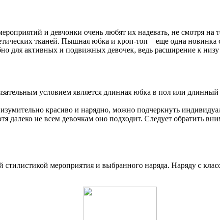
ероприятий и девчонки очень любят их надевать, не смотря на т
тетических тканей. Пышная юбка и кроп-топ – еще одна новинка с
бно для активных и подвижных девочек, ведь расширение к низу
язательным условием является длинная юбка в пол или длинный ш
изумительно красиво и нарядно, можно подчеркнуть индивидуаль
тя далеко не всем девочкам оно подходит. Следует обратить вн
ей стилистикой мероприятия и выбранного наряда. Наряду с кла