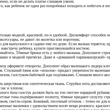
нно, если не делать платье слишком узким;
о, как ребенок не один раз попробовал походить и побегать в нем
только модной, красивой, но и удобной. Дискомфорт способен ис
аксессуары, не давит ли жилетка или воротник;
з для выпускного в садике ему по душе. Если малыш теряется, 
е навстречу ребёнку, купите приглянувшийся костюм;
вайтесь. Тёмные брюки есть у любого малыша. Дополните строг
убашке и модной причёске. Даже в «домашней парикмахерской» п
изу оформите отвороты. Дополнит образ маленького лидера клет
ом. Стильный ёжик или «хохолок» придаст уверенности маленьк
зом, галстуком-бабочкой иди подтяжками. Слишком много аксесс
ть шерстяная или синтетическая ткань. Струйки пота доставля
лас и хлопок;
ного бала галстук должен быть на тон светлее нарядной рубашк
тлые тона подчёркивают полноту, тёмные придают силуэту стро
вом, светло-сером. Бежевый, песочный оттенок – точно не для н
менные мальчики с удовольствием носят вещи розового, красного