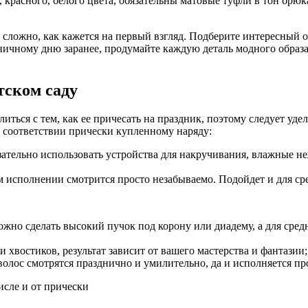
, красного, белого цвета, обязательны матовые туфли в тон бр
 сложно, как кажется на первый взгляд. Подберите интересный о
ничному дню заранее, продумайте каждую деталь модного образа
тском саду
иться с тем, как ее причесать на праздник, поэтому следует уд
и соответствии прически купленному наряду:
зательно использовать устройства для накручивания, влажные н
м исполнении смотрится просто незабываемо. Подойдет и для ср
ожно сделать высокий пучок под корону или диадему, а для ср
 хвостиков, результат зависит от вашего мастерства и фантазии;
олос смотрятся празднично и умилительно, да и исполняется пр
исле и от прически