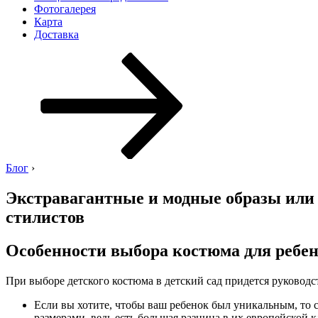
Фотогалерея
Карта
Доставка
Перейти
к
содержимому
Блог
›
Экстравагантные и модные образы или 
стилистов
Особенности выбора костюма для ребен
При выборе детского костюма в детский сад придется руководс
Если вы хотите, чтобы ваш ребенок был уникальным, то с
размерами, ведь есть большая разница в их европейской 