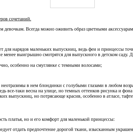
еров сочетаний.
м девочкам. Всегда можно оживить образ цветными аксессуарам
 для нарядов маленьких выпускниц, ведь феи и принцессы точ
 менее выигрышно смотрятся для выпускного в детском саду. Де
ечно, особенно на смуглянке с темными волосами;
к неотразимы в нем блондинки с голубыми глазами в любом возра
дь все-таки весна на улице, но темных оттенков рисунка и фона 
ких выпускниц, но потрясающе красив, особенно в атласе, тафт
сть платья, но и его комфорт для маленькой принцессы:
 следует отдать предпочтение дорогой ткани, изысканным укра