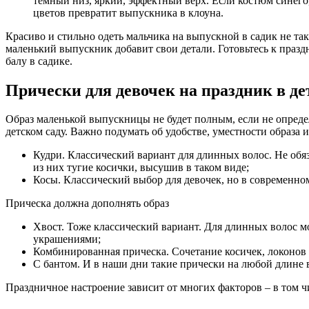
тёмный низ, яркий, эффектный верх. Если костюм синего
цветов превратит выпускника в клоуна.
Красиво и стильно одеть мальчика на выпускной в садик не так
маленький выпускник добавит свои детали. Готовьтесь к празд
балу в садике.
Прически для девочек на праздник в де
Образ маленькой выпускницы не будет полным, если не определ
детском саду. Важно подумать об удобстве, уместности образа 
Кудри. Классический вариант для длинных волос. Не обя
из них тугие косички, высушив в таком виде;
Косы. Классический выбор для девочек, но в современно
Прическа должна дополнять образ
Хвост. Тоже классический вариант. Для длинных волос м
украшениями;
Комбинированная прическа. Сочетание косичек, локонов и
С бантом. И в наши дни такие прически на любой длине в
Праздничное настроение зависит от многих факторов – в том ч