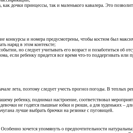
 как дочки принцессы, так и маленького кавалера. Это позволит
какие конкурсы и номера предусмотрены, чтобы костюм был мак
ть наряд в этом контексте;
обытии, но следует учитывать его возраст и позаботиться об отс
ма, если ребенку придется все время что-то поддергивать или 
ачале лета, поэтому следует учесть прогноз погоды. В теплых ре
ашему ребенку, поднимал настроение, соответствовал мероприя
девочки не годятся пышные юбки и рюши, а для худеньких – дли
ьчугана лучше выбрать брючки на резинке с пуговицей.
м Особенно хочется упомянуть о предпочтительности натуральны