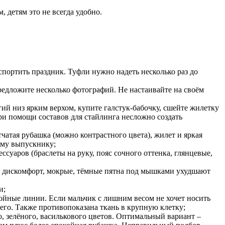
, детям это не всегда удобно.
портить праздник. Туфли нужно надеть несколько раз до
предложите несколько фотографий. Не настаивайте на своём
ий низ ярким верхом, купите галстук-бабочку, сшейте жилетку
ри помощи составов для стайлинга несложно создать
чатая рубашка (можно контрастного цвета), жилет и яркая
ому выпускнику;
уаров (браслеты на руку, пояс сочного оттенка, глянцевые,
ют дискомфорт, мокрые, тёмные пятна под мышками ухудшают
и;
йные линии. Если мальчик с лишним весом не хочет носить
его. Также противопоказана ткань в крупную клетку;
, зелёного, василькового цветов. Оптимальный вариант –