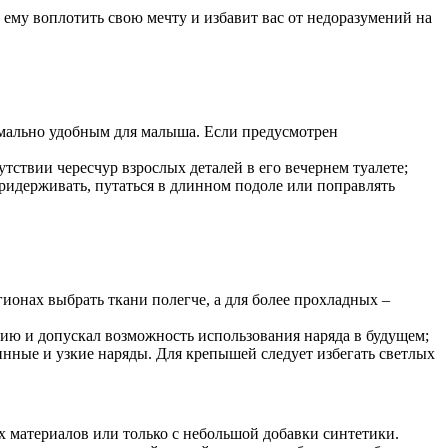
 ему воплотить свою мечту и избавит вас от недоразумений на
симально удобным для малыша. Если предусмотрен
утствии чересчур взрослых деталей в его вечернем туалете;
придерживать, путаться в длинном подоле или поправлять
гионах выбрать ткани полегче, а для более прохладных –
тию и допускал возможность использования наряда в будущем;
нные и узкие наряды. Для крепышей следует избегать светлых
х материалов или только с небольшой добавки синтетики.