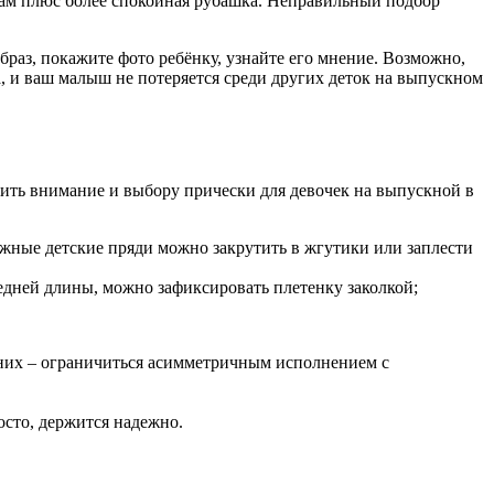
юкам плюс более спокойная рубашка. Неправильный подбор
браз, покажите фото ребёнку, узнайте его мнение. Возможно,
, и ваш малыш не потеряется среди других деток на выпускном
елить внимание и выбору прически для девочек на выпускной в
ежные детские пряди можно закрутить в жгутики или заплести
едней длины, можно зафиксировать плетенку заколкой;
едних – ограничиться асимметричным исполнением с
осто, держится надежно.