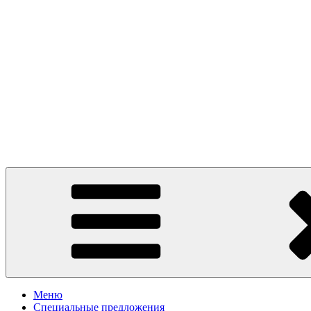
Presto Pizza Klin
маленькая Италия в Клину
Меню
Специальные предложения