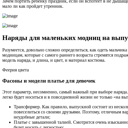
Зачем портить ребенку праздник, если он вспотеет в не дышащ
мало ли как пройдет утренник.
Наряды для маленьких модниц на выпус
Разумеется, довольно сложно определиться, как одеть мальчика
модницам, которые с самого раннего возраста стремятся подра
модель наряда, и длина, и цвет, и материал костюма.
Феерия цвета
Фасоны и модели платье для девочек
Этот параметр, несомненно, самый важный при выборе наряда.
легко будет носиться и в повседневной жизни не только «на вых
Трансформер. Как правило, выпускной состоит из нескол
повеселиться со своими друзьями. Поэтому, отличным ва
неудобные детали;
Платье с завышенной талией. Смотрится очень изысканно 
будет носить с легкостью;