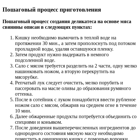
Пошаговый процесс приготовления
Пошаговый процесс создания деликатеса на основе мяса
свинины описан в следующих пунктах:
Кишку необходимо вымочить в теплой воде на
протяжении 30 мин., а затем прополоснуть под потоком
прохладной воды, удаляя оставшуюся пленку.
Затем продукт нужно выдержать в немного
подсоленной воде.
Сало с мясом требуется разделить на 2 части, одну мелко
нашинковать ножом, а вторую перекрутить на
мясорубке.
Репчатый лук следует очистить, мелко порубить и
пассеровать на масле оливы до образования румяного
оттенка.
После в сотейник с луком понадобится ввести рубленое
ножом сало с мясом, обжарив на среднем огне в течение
10 мин.
Далее обжаренные продукты потребуется объединить со
специями и коньяком.
После доведения вышеперечисленных ингредиентов до
однородного состояния мясную массу необходимо
поместить в очищенную кишку с помощью воронки,