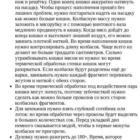
нож и решётку. Один конец кишки аккуратно натянуть
на насадку. Чтобы процесс наполнения прошёл без
лишних проблем, нужно постараться надеть на насадку
как можно больше кишок. Колбасную массу нужно
заложить в мясорубку и с помощью винтового вала
медленно продвинуть в кишку. Когда мясо дойдёт до
конца кишки и вытолкнет лишний воздух, его можно
завязать плотной ниткой. Во время наполнения кишок
нужно контролировать длину колбасок. Чаще всего их
делают не больше тридцати сантиметров. Сильно
утрамбовывать кишки мясом не нужно: во время
термической обработки стенки кишок могут
разорваться. Если колбаски будут разделены ещё до
варки, завязывать нужно каждый фрагмент перевязать
жгутом и ниткой с обеих сторон.
Во время термической обработки под воздействием пара
кишки могут лопнуть, поэтому зубочисткой нужно
сделать как можно больше проколов со всех сторон
колбасных фрагментов.
Для запекания нужно взять глубокий сотейник или
лоток: во время обработки через проколы будет выделять
в больших количествах сок. Перед укладкой дно
немного смазывается модой, чтобы в первые минуты
колбаски не пригорели.
Духовку нужно разогреть до 180◦. Время, которое