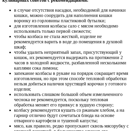
кулинарных советов с рекомендациями:
в случае отсутствия насадки, необходимой для начинки
кишки, можно соорудить для наполнения кишки
воронку из горловины пластиковой бутылки;
для изготовления колбасы сало с мясом необходимо
использовать только первой свежести;
чтобы колбаса не стала жесткой, изделие не
рекомендуется варить в воде до помещения в духовой
шкаф;
чтобы удалить неприятный запах, присутствующий у
кишок, их рекомендуется выдержать на протяжении 2
часов в холодной жидкости, разбавленной несколькими
каплями сока лимона;
запекание колбасы в рукаве на порядок сокращает время
изготовления, но при этом способе тепловой обработки
нельзя добиться наличия хрустящей корочки у готового
изделия;
использовать слишком большой объем измельченного
чеснока не рекомендуется, поскольку тепловая
обработка меняет его привкус в худшую сторону;
колбасу рекомендуется кушать со ржаным хлебом, а на
гарнир отлично будут сочетаться блюда на основе
отварного картофеля и тушеной капусты;
мясо, как правило, редко пропускают сквозь мясорубку с