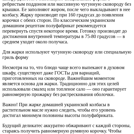
ребристым поддоном или массивную чугунную сковороду без
крышки. Ее заполняют жиром, после чего выкладывают в нее
колбасу. Жарку производят при 160 градусах до появления
корочки с обеих сторон. По классическим украинским
домашним рецептам полуфабрикат рекомендуется
перевернуть спустя некоторое время. Готовку производят до
достижения внутренней температуры в 75-80 градусов — в
среднем уходит около получаса.
Для жарки используют чугунную сковороду или специальную
гриль форму
Несмотря на то, что блюдо чаще всего выпекают в духовом
шкафу, существуют даже ГОСТы для вариаций,
приготовленных на сковороде. Важнейшим моментом
является основа для жарки. Традиционно для этих целей
использовали смалец или топленое сало — оно гарантирует
равномерную прожарку без растрескивания оболочки.
Важно! При жарке домашней украинской колбасы в
растительном масле нужно следить, чтобы его уровень
достигал минимум половины высоты полуфабриката.
Будущий деликатес аккуратно обжаривают с каждой стороны,
стараясь получить равномерную румяную корочку. Чтобы