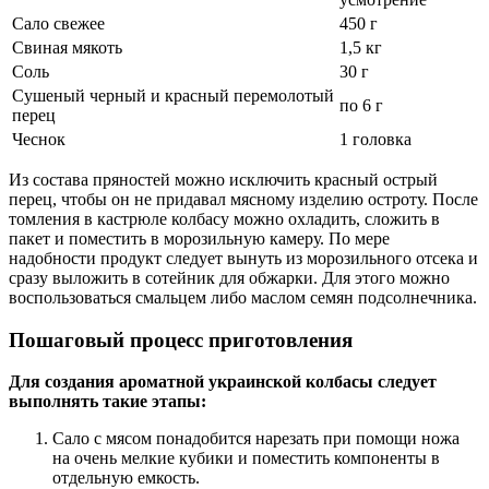
Сало свежее
450 г
Свиная мякоть
1,5 кг
Соль
30 г
Сушеный черный и красный перемолотый
по 6 г
перец
Чеснок
1 головка
Из состава пряностей можно исключить красный острый
перец, чтобы он не придавал мясному изделию остроту. После
томления в кастрюле колбасу можно охладить, сложить в
пакет и поместить в морозильную камеру. По мере
надобности продукт следует вынуть из морозильного отсека и
сразу выложить в сотейник для обжарки. Для этого можно
воспользоваться смальцем либо маслом семян подсолнечника.
Пошаговый процесс приготовления
Для создания ароматной украинской колбасы следует
выполнять такие этапы:
Сало с мясом понадобится нарезать при помощи ножа
на очень мелкие кубики и поместить компоненты в
отдельную емкость.