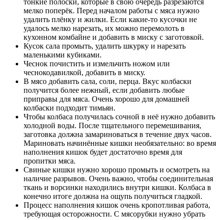
тонкие полоски, которые в свою очередь разрезаются
мелко поперёк. Перед началом работы с мяса нужно
удалить плёнку и жилки. Если какие-то кусочки не
удалось мелко нарезать, их можно перемолоть в
кухонном комбайне и добавить в миску с заготовкой.
Кусок сала промыть, удалить шкурку и нарезать
маленькими кубиками.
Чеснок почистить и измельчить ножом или
чеснокодавилкой, добавить в миску.
В мясо добавить сала, соли, перца. Вкус колбаски
получится более нежный, если добавить любые
приправы для мяса. Очень хорошо для домашней
колбаски подходит тимьян.
Чтобы колбаса получилась сочной в неё нужно добавить
холодной воды. После тщательного перемешивания,
заготовка должна замариноваться в течение двух часов.
Мариновать начинённые кишки необязательно: во время
наполнения кишок будет достаточно время для
пропитки мяса.
Свиные кишки нужно хорошо промыть и осмотреть на
наличие разрывов. Очень важно, чтобы соединительная
ткань и ворсинки находились внутри кишки. Колбаса в
конечно итоге должна на ощупь получиться гладкой.
Процесс наполнения кишок очень кропотливая работа,
требующая осторожности. С мясорубки нужно убрать