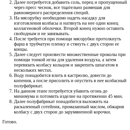
Далее потребуется добавить соль, перец и пропущенный
через пресс чеснок, все тщательно размешав для
равномерного распределения специй.
На мясорубку необходимо надеть насадку для
изготовления колбасы и натянуть на нее один конец
коллагеновой оболочки. Второй конец нужно оставить
свободным и не завязывать.
После требуется при помощи мясорубки протолкнуть
фарш в трубчатую пленку и стянуть с двух сторон ее
концы.
Далее следует произвести множественные проколы при
помощи тонкой иглы для удаления воздуха, а затем
перевязать колбасу кольцом и закрепить шпагатом в
нескольких местах.
Воду понадобится влить в кастрюлю, довести до
кипения, а после присолить и опустить в нее колбасный
полуфабрикат.
На данном этапе потребуется убавить огонь до
минимума и потомить изделие на протяжении 45 мин.
Далее полуфабрикат понадобится выложить на
раскаленный сотейник, промазанный маслом, обжарив
колбасу с двух сторон до зарумяненной корочки.
Готово.