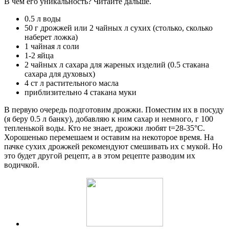
В чем его уникальность? Читайте дальше.
0.5 л воды
50 г дрожжей или 2 чайных л сухих (столько, сколько
наберет ложка)
1 чайная л соли
1-2 яйца
2 чайных л сахара для жареных изделий (0.5 стакана
сахара для духовых)
4 ст л растительного масла
приблизительно 4 стакана муки
В первую очередь подготовим дрожжи. Поместим их в посуду
(я беру 0.5 л банку), добавляю к ним сахар и немного, г 100
тепленькой воды. Кто не знает, дрожжи любят t=28-35°С.
Хорошенько перемешаем и оставим на некоторое время. На
пачке сухих дрожжей рекомендуют смешивать их с мукой. Но
это будет другой рецепт, а в этом рецепте разводим их
водичкой.