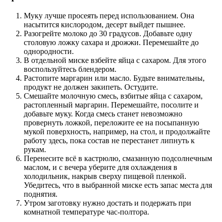
Муку лучше просеять перед использованием. Она
насытится кислородом, десерт выйдет пышнее.
Разогрейте молоко до 30 градусов. Добавьте одну
столовую ложку сахара и дрожжи. Перемешайте до
однородности.
В отдельной миске взбейте яйца с сахаром. Для этого
воспользуйтесь блендером.
Растопите маргарин или масло. Будьте внимательны,
продукт не должен закипеть. Остудите.
Смешайте молочную смесь, взбитые яйца с сахаром,
растопленный маргарин. Перемешайте, посолите и
добавьте муку. Когда смесь станет невозможно
провернуть ложкой, переложите ее на посыпанную
мукой поверхность, например, на стол, и продолжайте
работу здесь, пока состав не перестанет липнуть к
рукам.
Перенесите всё в кастрюлю, смазанную подсолнечным
маслом, и с вечера уберите для охлаждения в
холодильник, накрыв сверху пищевой пленкой.
Убедитесь, что в выбранной миске есть запас места для
поднятия.
Утром заготовку нужно достать и подержать при
комнатной температуре час-полтора.