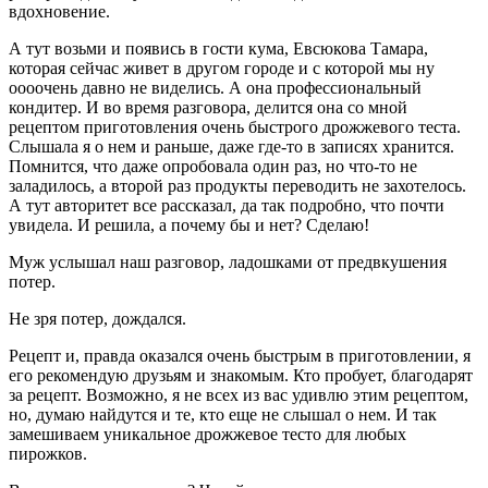
вдохновение.
А тут возьми и появись в гости кума, Евсюкова Тамара,
которая сейчас живет в другом городе и с которой мы ну
оооочень давно не виделись. А она профессиональный
кондитер. И во время разговора, делится она со мной
рецептом приготовления очень быстрого дрожжевого теста.
Слышала я о нем и раньше, даже где-то в записях хранится.
Помнится, что даже опробовала один раз, но что-то не
заладилось, а второй раз продукты переводить не захотелось.
А тут авторитет все рассказал, да так подробно, что почти
увидела. И решила, а почему бы и нет? Сделаю!
Муж услышал наш разговор, ладошками от предвкушения
потер.
Не зря потер, дождался.
Рецепт и, правда оказался очень быстрым в приготовлении, я
его рекомендую друзьям и знакомым. Кто пробует, благодарят
за рецепт. Возможно, я не всех из вас удивлю этим рецептом,
но, думаю найдутся и те, кто еще не слышал о нем. И так
замешиваем уникальное дрожжевое тесто для любых
пирожков.