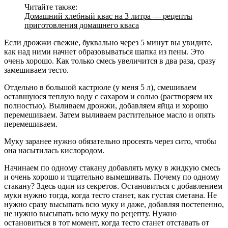
Читайте также:
Домашний хлебный квас на 3 литра — рецепты
приготовления домашнего кваса
Если дрожжи свежие, буквально через 5 минут вы увидите,
как над ними начнет образовываться шапка из пены. Это
очень хорошо. Как только смесь увеличится в два раза, сразу
замешиваем тесто.
Отдельно в большой кастрюле (у меня 5 л), смешиваем
оставшуюся теплую воду с сахаром и солью (растворяем их
полностью). Выливаем дрожжи, добавляем яйца и хорошо
перемешиваем. Затем выливаем растительное масло и опять
перемешиваем.
Муку заранее нужно обязательно просеять через сито, чтобы
она насытилась кислородом.
Начинаем по одному стакану добавлять муку в жидкую смесь
и очень хорошо и тщательно вымешивать. Почему по одному
стакану? Здесь один из секретов. Остановиться с добавлением
муки нужно тогда, когда тесто станет, как густая сметана. Не
нужно сразу высыпать всю муку и даже, добавляя постепенно,
не нужно высыпать всю муку по рецепту. Нужно
остановиться в тот момент, когда тесто станет отставать от