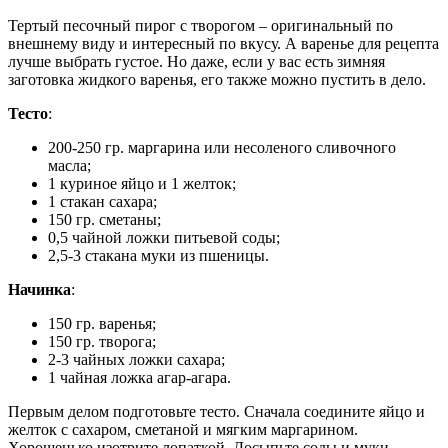
Тертый песочный пирог с творогом – оригинальный по
внешнему виду и интересный по вкусу. А варенье для рецепта
лучше выбрать густое. Но даже, если у вас есть зимняя
заготовка жидкого варенья, его также можно пустить в дело.
Тесто
:
200-250 гр. маргарина или несоленого сливочного
масла;
1 куриное яйцо и 1 желток;
1 стакан сахара;
150 гр. сметаны;
0,5 чайной ложки питьевой соды;
2,5-3 стакана муки из пшеницы.
Начинка
:
150 гр. варенья;
150 гр. творога;
2-3 чайных ложки сахара;
1 чайная ложка агар-агара.
Первым делом подготовьте тесто. Сначала соедините яйцо и
желток с сахаром, сметаной и мягким маргарином.
Хорошенько изотрите лопаткой. Досыпьте соды и муки.