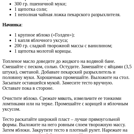
300 гр. пшеничной муки;
1 щепотка соли;
1 неполная чайная ложка пекарского разрыхлителя.
Начинка
:
1 крупное яблоко («Голден»);
1 капля яблочного уксуса;
200 гр. сладкой творожной массы с ванилином;
1 щепотка молотой корицы.
Топленое масло доведите до жидкого на водяной бане.
Смешайте с песком, солью. Остудите. Замешайте с яйцами (3,5
штуки), сметаной. Добавьте пекарский разрыхлитель и
половину муки. Хорошенько промешайте. Выложите на стол.
Засыпьте оставшейся мукой. Замесите тесто вручную.
Оставьте пока в стороне.
Очистите яблоко. Срежьте мякоть, измельчите ее тонкими
ломтиками или на терке. Промешайте с корицей и яблочным
уксусом.
Тесто раскатайте широкий пласт – лучше прямоугольной
формы. Выложите на него ровным слоем творожную массу.
Затем яблоки. Закрутите тесто в плотный рулет. Нарежьте на