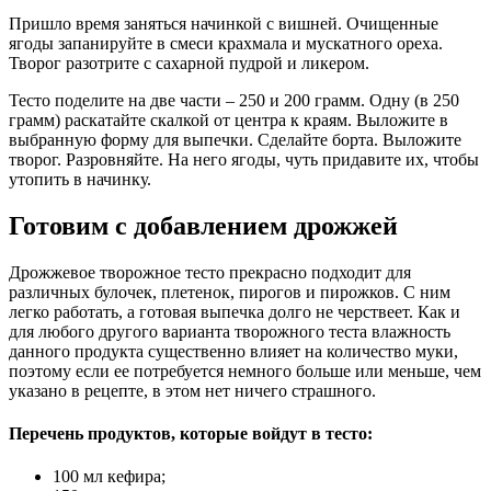
Пришло время заняться начинкой с вишней. Очищенные
ягоды запанируйте в смеси крахмала и мускатного ореха.
Творог разотрите с сахарной пудрой и ликером.
Тесто поделите на две части – 250 и 200 грамм. Одну (в 250
грамм) раскатайте скалкой от центра к краям. Выложите в
выбранную форму для выпечки. Сделайте борта. Выложите
творог. Разровняйте. На него ягоды, чуть придавите их, чтобы
утопить в начинку.
Готовим с добавлением дрожжей
Дрожжевое творожное тесто прекрасно подходит для
различных булочек, плетенок, пирогов и пирожков. С ним
легко работать, а готовая выпечка долго не черствеет. Как и
для любого другого варианта творожного теста влажность
данного продукта существенно влияет на количество муки,
поэтому если ее потребуется немного больше или меньше, чем
указано в рецепте, в этом нет ничего страшного.
Перечень продуктов, которые войдут в тесто:
100 мл кефира;