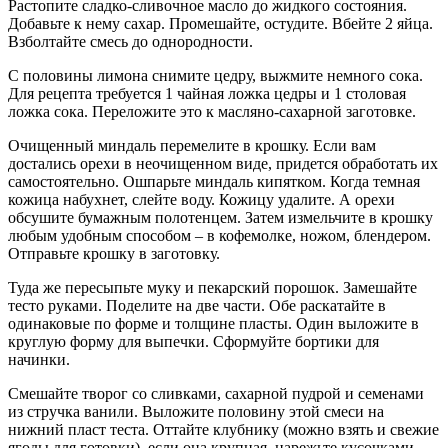
Растопите сладко-сливочное масло до жидкого состояния.
Добавьте к нему сахар. Промешайте, остудите. Вбейте 2 яйца.
Взболтайте смесь до однородности.
С половины лимона снимите цедру, выжмите немного сока.
Для рецепта требуется 1 чайная ложка цедры и 1 столовая
ложка сока. Переложите это к масляно-сахарной заготовке.
Очищенный миндаль перемелите в крошку. Если вам
достались орехи в неочищенном виде, придется обработать их
самостоятельно. Ошпарьте миндаль кипятком. Когда темная
кожица набухнет, слейте воду. Кожицу удалите. А орехи
обсушите бумажным полотенцем. Затем измельчите в крошку
любым удобным способом – в кофемолке, ножом, блендером.
Отправьте крошку в заготовку.
Туда же пересыпьте муку и пекарский порошок. Замешайте
тесто руками. Поделите на две части. Обе раскатайте в
одинаковые по форме и толщине пласты. Один выложите в
круглую форму для выпечки. Сформуйте бортики для
начинки.
Смешайте творог со сливками, сахарной пудрой и семенами
из стручка ванили. Выложите половину этой смеси на
нижний пласт теста. Оттайте клубнику (можно взять и свежие
ягоды для готовки), если она крупная, нарежьте кусочками,