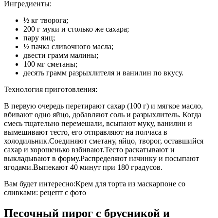
Ингредиенты:
½ кг творога;
200 г муки и столько же сахара;
пару яиц;
½ пачка сливочного масла;
двести грамм малины;
100 мг сметаны;
десять грамм разрыхлителя и ванилин по вкусу.
Технология приготовления:
В первую очередь перетирают сахар (100 г) и мягкое масло,
вбивают одно яйцо, добавляют соль и разрыхлитель. Когда
смесь тщательно перемешали, всыпают муку, ванилин и
вымешивают тесто, его отправляют на полчаса в
холодильник.Соединяют сметану, яйцо, творог, оставшийся
сахар и хорошенько взбивают.Тесто раскатывают и
выкладывают в форму.Распределяют начинку и посыпают
ягодами.Выпекают 40 минут при 180 градусов.
Вам будет интересно:Крем для торта из маскарпоне со
сливками: рецепт с фото
Песочный пирог с брусникой и