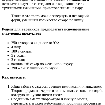
нежными получаются изделия из творожного теста с
фруктовыми начинками, приготовленные на пару.
Также в это тесто можно завернуть и несладкий
фарш, уменьшив количество сахара по вкусу.
Рецепт для вареников предполагает использование
следующих продуктов:
250 г творога жирностью 9%;
4 яйца;
180 г сахара;
5 г соды;
3 г соли;
ванильный сахар по желанию и вкусу;
390 – 420 г пшеничной муки.
Как замесить:
Яйца взбить с сахаром ручным венчиком или миксером.
Творог продавить через сито и смешать с солью и содой,
которую не нужно ничем гасить.
Соединить вместе творожную и яичную массы,
перемешать, а далее небольшими порциями просеивать