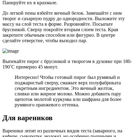
Панируйте их в крахмале.
До легкой пены взбейте яичный белок. Замешайте с ним
творог и сахарную пудру до однородности. Выложите эту
массу на слой теста в форме. Разровняйте. Посыпьте
брусникой. Сверху покройте вторым слоем теста. Края
закрепите обычным способом или фигурно. В центре
сделайте отверстие, чтобы выходил пар.
Выпекайте пирог с брусникой и творогом в духовке при 180-
190˚С примерно 45 минут.
Интересно! Чтобы готовый пирог был румяный и
поджаристый сверху, смажьте верх полуфабриката
секретным ингредиентом. Это яичный желток,
сливки или жирное молоко. Можно добавить пару
щепоток молотой куркумы или шафрана для более
румяного оранжевого оттенка.
Для вареников
Вареники лепят из различных видов теста (заварного, на
кефире, сыворотке, молоке), но особенно пышными и