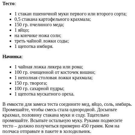
Тесто
:
1 стакан пшеничной муки первого или второго сорта;
0,5 стакана картофельного крахмала;
150 гр. пчелиного меда;
1 яйцо;
на кончике ножа соли;
треть чайной ложки соды;
1 щепотка имбиря.
Начинка
:
1 чайная ложка ликера или рома;
100 гр. очищенной от косточек вишни;
1 неполная столовая ложки крахмала;
150 гр. творога;
100 гр. сахарной пудры;
1 щепотка мускатного ореха.
В емкости для замеса теста соедините мед, яйцо, соль, имбирь.
Промешайте, чтобы смесь стала однородной. Досыпьте
крахмал, половину стакана муки и соду. Тщательно
промешайте. Всыпьте остальную муку. Руками подмесите
тесто – должно получиться примерно 450 грамм. Ком на
полчаса отправьте в пакете в холодильник.