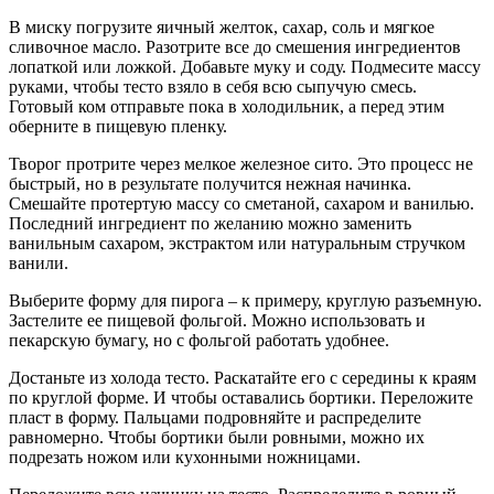
В миску погрузите яичный желток, сахар, соль и мягкое
сливочное масло. Разотрите все до смешения ингредиентов
лопаткой или ложкой. Добавьте муку и соду. Подмесите массу
руками, чтобы тесто взяло в себя всю сыпучую смесь.
Готовый ком отправьте пока в холодильник, а перед этим
оберните в пищевую пленку.
Творог протрите через мелкое железное сито. Это процесс не
быстрый, но в результате получится нежная начинка.
Смешайте протертую массу со сметаной, сахаром и ванилью.
Последний ингредиент по желанию можно заменить
ванильным сахаром, экстрактом или натуральным стручком
ванили.
Выберите форму для пирога – к примеру, круглую разъемную.
Застелите ее пищевой фольгой. Можно использовать и
пекарскую бумагу, но с фольгой работать удобнее.
Достаньте из холода тесто. Раскатайте его с середины к краям
по круглой форме. И чтобы оставались бортики. Переложите
пласт в форму. Пальцами подровняйте и распределите
равномерно. Чтобы бортики были ровными, можно их
подрезать ножом или кухонными ножницами.