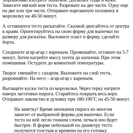
Замесите мягкий ком теста. Разрежьте на две части. Одну еще
на две или три части. Отправьте нарезанную половину в
морозилку на 40-50 минут.
А оставшееся тесто раскатайте. Скалкой двигайтесь от центра
к краям. Ориентируйтесь на свою форму для выпечки по
размеру для раскатки. Выложите пласт в форму, сделайте
борта.
Соедините агар-агар с вареньем. Промешайте, оставьте на 5-7
минут. Затем нагрейте массу почти до кипения. При этом
помешивая. Остудите до комнатной температуры.
Творог смешайте с сахаром. Выложите на слой теста,
разровняйте. На него – агар-агар с вареньем.
Вытащите куски теста из морозилки. Через терку натрите
наверх заготовки пирога. Старайтесь покрыть весь верх.
Отправьте лакомство в духовку при 180-190˚С на 45-50 минут.
На заметку! Время запекания пирога во многом
зависит от выбранной формы для выпечки. Если
тесто на ней легло тонким слоем, печься оно будет
быстрее. В форме небольшой по диаметру тесто
получится толстым и времени на его готовку