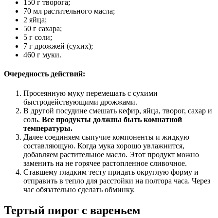
150 г творога;
70 мл растительного масла;
2 яйца;
50 г сахара;
5 г соли;
7 г дрожжей (сухих);
460 г муки.
Очередность действий:
Просеянную муку перемешать с сухими
быстродействующими дрожжами.
В другой посудине смешать кефир, яйца, творог, сахар и
соль.
Все продукты должны быть комнатной
температуры.
Далее соединяем сыпучие компоненты и жидкую
составляющую. Когда мука хорошо увлажнится,
добавляем растительное масло. Этот продукт можно
заменить на не горячее растопленное сливочное.
Ставшему гладким тесту придать округлую форму и
отправить в тепло для расстойки на полтора часа. Через
час обязательно сделать обминку.
Тертый пирог с вареньем