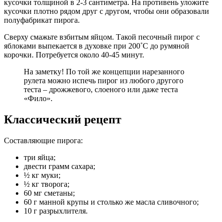
кусочки толщиной в 2-3 сантиметра. На противень уложите
кусочки плотно рядом друг с другом, чтобы они образовали
полуфабрикат пирога.
Сверху смажьте взбитым яйцом. Такой песочный пирог с
яблоками выпекается в духовке при 200˚С до румяной
корочки. Потребуется около 40-45 минут.
На заметку! По той же концепции нарезанного
рулета можно испечь пирог из любого другого
теста – дрожжевого, слоеного или даже теста
«Фило».
Классический рецепт
Составляющие пирога:
три яйца;
двести грамм сахара;
½ кг муки;
½ кг творога;
60 мг сметаны;
60 г манной крупы и столько же масла сливочного;
10 г разрыхлителя.