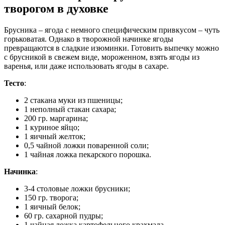
творогом в духовке
Брусника – ягода с немного специфическим привкусом – чуть
горьковатая. Однако в творожной начинке ягоды
превращаются в сладкие изюминки. Готовить выпечку можно
с брусникой в свежем виде, мороженном, взять ягоды из
варенья, или даже использовать ягоды в сахаре.
Тесто
:
2 стакана муки из пшеницы;
1 неполный стакан сахара;
200 гр. маргарина;
1 куриное яйцо;
1 яичный желток;
0,5 чайной ложки поваренной соли;
1 чайная ложка пекарского порошка.
Начинка
:
3-4 столовые ложки брусники;
150 гр. творога;
1 яичный белок;
60 гр. сахарной пудры;
1 чайная ложка картофельного крахмала.