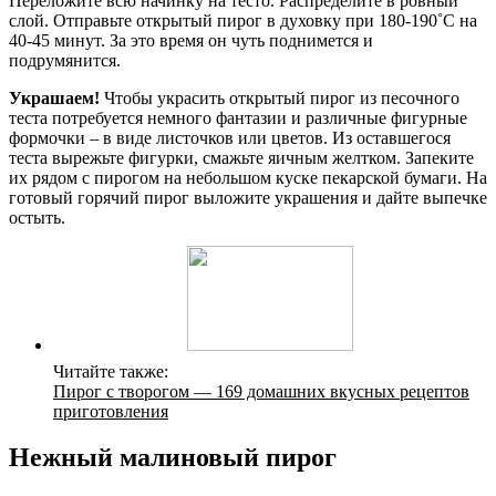
Переложите всю начинку на тесто. Распределите в ровный
слой. Отправьте открытый пирог в духовку при 180-190˚С на
40-45 минут. За это время он чуть поднимется и
подрумянится.
Украшаем!
Чтобы украсить открытый пирог из песочного
теста потребуется немного фантазии и различные фигурные
формочки – в виде листочков или цветов. Из оставшегося
теста вырежьте фигурки, смажьте яичным желтком. Запеките
их рядом с пирогом на небольшом куске пекарской бумаги. На
готовый горячий пирог выложите украшения и дайте выпечке
остыть.
Читайте также:
Пирог с творогом — 169 домашних вкусных рецептов
приготовления
Нежный малиновый пирог