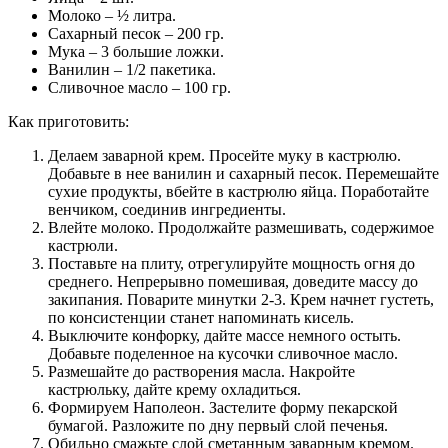
Молоко – ½ литра.
Сахарный песок – 200 гр.
Мука – 3 большие ложки.
Ванилин – 1/2 пакетика.
Сливочное масло – 100 гр.
Как приготовить:
Делаем заварной крем. Просейте муку в кастрюлю.
Добавьте в нее ванилин и сахарный песок. Перемешайте
сухие продукты, вбейте в кастрюлю яйца. Поработайте
венчиком, соединив ингредиенты.
Влейте молоко. Продолжайте размешивать, содержимое
кастрюли.
Поставьте на плиту, отрегулируйте мощность огня до
среднего. Непрерывно помешивая, доведите массу до
закипания. Поварите минутки 2-3. Крем начнет густеть,
по консистенции станет напоминать кисель.
Выключите конфорку, дайте массе немного остыть.
Добавьте поделенное на кусочки сливочное масло.
Размешайте до растворения масла. Накройте
кастрюльку, дайте крему охладиться.
Формируем Наполеон. Застелите форму пекарской
бумагой. Разложите по дну первый слой печенья.
Обильно смажьте слой сметанным заварным кремом.