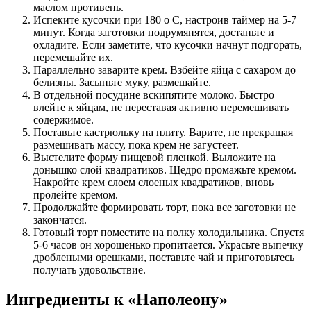
маслом противень.
Испеките кусочки при 180 о С, настроив таймер на 5-7
минут. Когда заготовки подрумянятся, достаньте и
охладите. Если заметите, что кусочки начнут подгорать,
перемешайте их.
Параллельно заварите крем. Взбейте яйца с сахаром до
белизны. Засыпьте муку, размешайте.
В отдельной посудине вскипятите молоко. Быстро
влейте к яйцам, не переставая активно перемешивать
содержимое.
Поставьте кастрюльку на плиту. Варите, не прекращая
размешивать массу, пока крем не загустеет.
Выстелите форму пищевой пленкой. Выложите на
донышко слой квадратиков. Щедро промажьте кремом.
Накройте крем слоем слоеных квадратиков, вновь
пролейте кремом.
Продолжайте формировать торт, пока все заготовки не
закончатся.
Готовый торт поместите на полку холодильника. Спустя
5-6 часов он хорошенько пропитается. Украсьте выпечку
дроблеными орешками, поставьте чай и приготовьтесь
получать удовольствие.
Ингредиенты к «Наполеону»