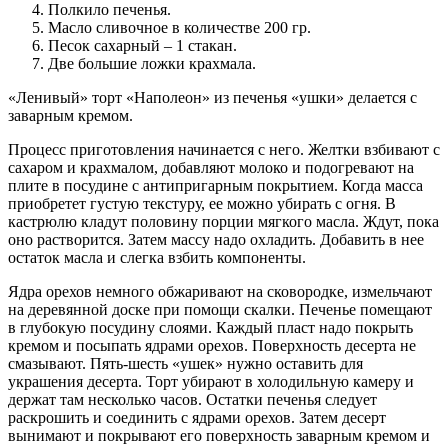
Полкило печенья.
Масло сливочное в количестве 200 гр.
Песок сахарный – 1 стакан.
Две большие ложки крахмала.
«Ленивый» торт «Наполеон» из печенья «ушки» делается с
заварным кремом.
Процесс приготовления начинается с него. Желтки взбивают с
сахаром и крахмалом, добавляют молоко и подогревают на
плите в посудине с антипригарным покрытием. Когда масса
приобретет густую текстуру, ее можно убирать с огня. В
кастрюлю кладут половину порции мягкого масла. Ждут, пока
оно растворится. Затем массу надо охладить. Добавить в нее
остаток масла и слегка взбить компоненты.
Ядра орехов немного обжаривают на сковородке, измельчают
на деревянной доске при помощи скалки. Печенье помещают
в глубокую посудину слоями. Каждый пласт надо покрыть
кремом и посыпать ядрами орехов. Поверхность десерта не
смазывают. Пять-шесть «ушек» нужно оставить для
украшения десерта. Торт убирают в холодильную камеру и
держат там несколько часов. Остатки печенья следует
раскрошить и соединить с ядрами орехов. Затем десерт
вынимают и покрывают его поверхность заварным кремом и