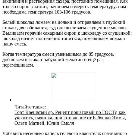
закипания и растворения сахара, постоянно помешивая. Как
только сироп закипит, начинаем измерять температуру: нам
необходима температура 103-106 градусов.
Белый шоколад ломаем на дольки и отправляем в глубокий
стакан для взбивания, туда же выливаем сгущенное молоко.
Выливаем горячий сахарный сироп к шоколаду со сгущёнкой:
шоколад начнёт постепенно топиться, помешиваем ложкой
нашу смесь.
Когда температура смеси уменьшимся до 85 градусов,
добавляем в стакан набухший желатин и ещё раз
перемешиваем.
Читайте также:
Торт Крещатый яр. Рецепт пошаговый по ГОСТу, как
украсить, начинка, приготовление от Бабушки Эммы,
Ольги Матвей, Юлии Смолл
Добавить несколько капель гелевого красителя: сразу много