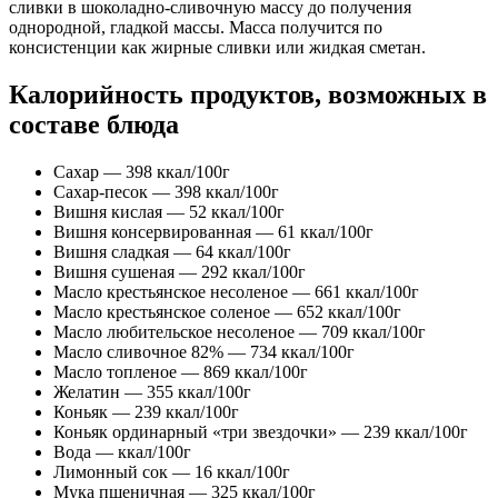
сливки в шоколадно-сливочную массу до получения
однородной, гладкой массы. Масса получится по
консистенции как жирные сливки или жидкая сметан.
Калорийность продуктов, возможных в
составе блюда
Сахар — 398 ккал/100г
Сахар-песок — 398 ккал/100г
Вишня кислая — 52 ккал/100г
Вишня консервированная — 61 ккал/100г
Вишня сладкая — 64 ккал/100г
Вишня сушеная — 292 ккал/100г
Масло крестьянское несоленое — 661 ккал/100г
Масло крестьянское соленое — 652 ккал/100г
Масло любительское несоленое — 709 ккал/100г
Масло сливочное 82% — 734 ккал/100г
Масло топленое — 869 ккал/100г
Желатин — 355 ккал/100г
Коньяк — 239 ккал/100г
Коньяк ординарный «три звездочки» — 239 ккал/100г
Вода — ккал/100г
Лимонный сок — 16 ккал/100г
Мука пшеничная — 325 ккал/100г