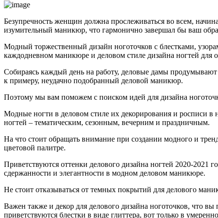
Безупречность женщин должна прослеживаться во всем, начина
изумительный маникюр, что гармонично завершал бы ваш обра
Модный торжественный дизайн ноготочков с блестками, узорам
каждодневном маникюре и деловом стиле дизайна ногтей для о
Собираясь каждый день на работу, деловые дамы продумывают с
к примеру, неудачно подобранный деловой маникюр.
Поэтому мы вам поможем с поиском идей для дизайна ноготоч
Модные ногти в деловом стиле их декорирования и росписи в 
ногтей – тематическим, сезонным, вечерним и праздничным.
На что стоит обращать внимание при создании модного и трен
цветовой палитре.
Приветствуются оттенки делового дизайна ногтей 2020-2021 г
сдержанности и элегантности в модном деловом маникюре.
Не стоит отказываться от темных покрытий для делового мани
Важен также и декор для делового дизайна ноготочков, что вы
приветствуются блестки в виде глиттера, вот только в умеренн