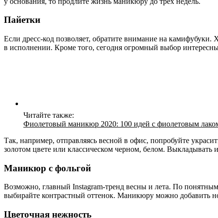
у основания, то продлите жизнь маникюру до трех недель.
Пайетки
Если дресс-код позволяет, обратите внимание на камифубуки. Х
в исполнении. Кроме того, сегодня огромный выбор интересных
Читайте также:
Фиолетовый маникюр 2020: 100 идей с фиолетовым лако
Так, например, отправляясь весной в офис, попробуйте украс
золотом цвете или классическом черном, белом. Выкладывать 
Маникюр с фольгой
Возможно, главный Instagram-тренд весны и лета. По понятны
выбирайте контрастный оттенок. Маникюру можно добавить но
Цветочная нежность