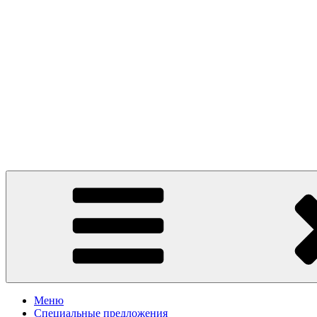
Presto Pizza Klin
маленькая Италия в Клину
Меню
Специальные предложения