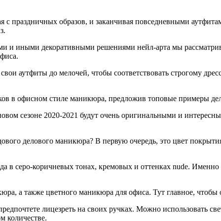
я с праздничных образов, и заканчивая повседневными аутфитам
з.
и и иными декоративными решениями нейл-арта мы рассматривал
фиса.
вои аутфиты до мелочей, чтобы соответствовать строгому дресс-
ков в офисном стиле маникюра, предложив топовые примеры дел
новом сезоне 2020-2021 будут очень оригинальными и интересны
дового делового маникюра? В первую очередь, это цвет покрыти
ода в серо-коричневых тонах, кремовых и оттенках nude. Именн
кюра, а также цветного маникюра для офиса. Тут главное, что
 предпочтете лицезреть на своих ручках. Можно использовать св
ом количестве.