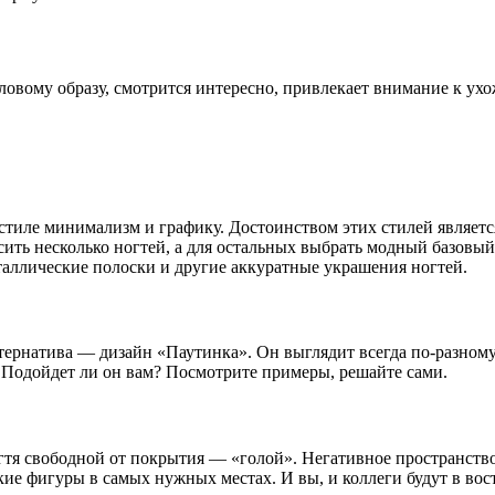
ловому образу, смотрится интересно, привлекает внимание к ух
тиле минимализм и графику. Достоинством этих стилей является 
ть несколько ногтей, а для остальных выбрать модный базовый 
аллические полоски и другие аккуратные украшения ногтей.
ернатива — дизайн «Паутинка». Он выглядит всегда по-разному,
 Подойдет ли он вам? Посмотрите примеры, решайте сами.
 ногтя свободной от покрытия — «голой». Негативное пространст
е фигуры в самых нужных местах. И вы, и коллеги будут в вост