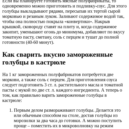
Если вы планируете готовить мясные полуфабрикаты, то
одновременно можно приготовить и подливку-соус. Для этого
голубцы выкладывают рядами, пересыпав их тертой сырой
морковью и резаным луком. Заливают содержимое водой так,
чтобы она полностью покрыла «конвертики». Накрыв
крышкой, сковороду ставят на плиту и, когда содержимое
закипит, уменьшают огонь до минимума, добавляют по вкусу
томатную пасту, сметану, соль с перцем и тушат до полной
готовности (40-60 минут).
Как сварить вкусно замороженные
голубцы в кастрюле
На 1 кг замороженных полуфабрикатов потребуется две
моркови, а также соль с перцем. Для приготовления соуса
следует подготовить 3 ст. л. растительного масла и томатной
пасты с мукой по две ст. л. каждого ингредиента. А теперь о
том, как правильно варить замороженные голубцы в
кастрюле:
Первым делом размораживают голубцы. Делается это
или обычным способом на столе, достав голубцы из
морозилки за два часа до готовки. А можно поступить
проще – поместить их в микроволновку на режим