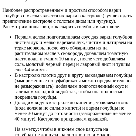
Наиболее распространенным и простым способом варки
голубцов с мясом является их варка в кастрюле (лучше отдать
предпочтение кастрюле с толстым дном или чугунку).
Рассмотрим пошагово, как сварить голубцы в кастрюле.
Первым делом подготавливаем соус для варки голубцов:
чистим лук и мелко нарезаем лук, чистим и натираем на
терке морковь, после чего обжариваем их на
растительном масле в сковороде, добавляем томатную
пасту, воды и тушим 10 минут, после чего добавляем
соль, молотый черный перец и лавровый лист и тушим
еще 3-4 минуты.
В кастрюлю плотно друг к другу выкладываем голубцы
(замороженные полуфабрикаты можно предварительно
не размораживать), добавляем подготовленный соус и
заливаем холодной водой так, чтобы она полностью
покрывала голубцы.
Доводим воду в кастрюле до кипения, убавляем огонь
(вода должна не сильно кипеть) и варим голубцы не
менее 30 минут до готовности (замороженные не менее
40 минут). Кастрюлю прикрываем крышкой.
На заметку: чтобы в нижнем слое капуста на
голубцах не лопнула, на дно кастрюли можно