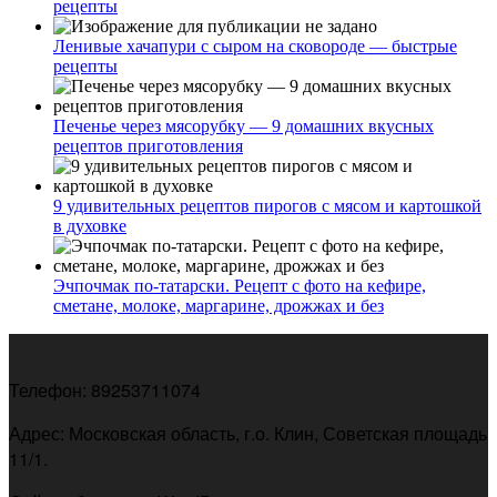
рецепты
Ленивые хачапури с сыром на сковороде — быстрые
рецепты
Печенье через мясорубку — 9 домашних вкусных
рецептов приготовления
9 удивительных рецептов пирогов с мясом и картошкой
в духовке
Эчпочмак по-татарски. Рецепт с фото на кефире,
сметане, молоке, маргарине, дрожжах и без
Телефон: 89253711074
Адрес: Московская область, г.о. Клин, Советская площадь
11/1.