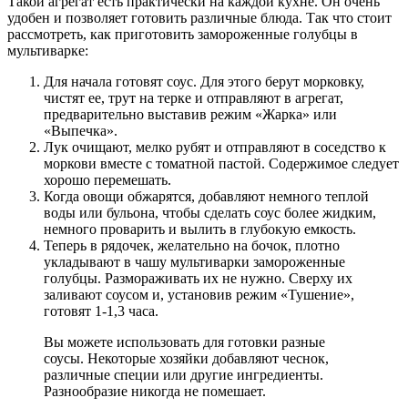
Такой агрегат есть практически на каждой кухне. Он очень
удобен и позволяет готовить различные блюда. Так что стоит
рассмотреть, как приготовить замороженные голубцы в
мультиварке:
Для начала готовят соус. Для этого берут морковку,
чистят ее, трут на терке и отправляют в агрегат,
предварительно выставив режим «Жарка» или
«Выпечка».
Лук очищают, мелко рубят и отправляют в соседство к
моркови вместе с томатной пастой. Содержимое следует
хорошо перемешать.
Когда овощи обжарятся, добавляют немного теплой
воды или бульона, чтобы сделать соус более жидким,
немного проварить и вылить в глубокую емкость.
Теперь в рядочек, желательно на бочок, плотно
укладывают в чашу мультиварки замороженные
голубцы. Размораживать их не нужно. Сверху их
заливают соусом и, установив режим «Тушение»,
готовят 1-1,3 часа.
Вы можете использовать для готовки разные
соусы. Некоторые хозяйки добавляют чеснок,
различные специи или другие ингредиенты.
Разнообразие никогда не помешает.