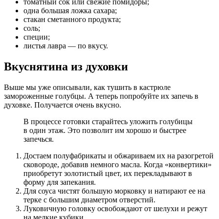
томатный сок или свежие помидоры;
одна большая ложка сахара;
стакан сметанного продукта;
соль;
специи;
листья лавра — по вкусу.
Вкуснятина из духовки
Выше мы уже описывали, как тушить в кастрюле
замороженные голубцы. А теперь попробуйте их запечь в
духовке. Получается очень вкусно.
В процессе готовки старайтесь уложить голубицы
в один этаж. Это позволит им хорошо и быстрее
запечься.
Достаем полуфабрикаты и обжариваем их на разогретой
сковороде, добавив немного масла. Когда «конвертики»
приобретут золотистый цвет, их перекладывают в
форму для запекания.
Для соуса чистят большую морковку и натирают ее на
терке с большим диаметром отверстий.
Луковичную головку освобождают от шелухи и режут
на мелкие кубики.