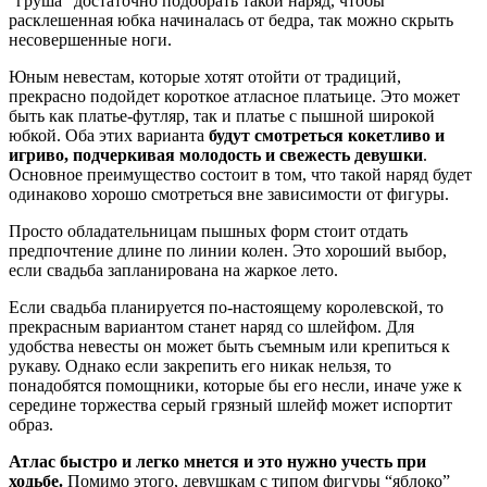
“груша” достаточно подобрать такой наряд, чтобы
расклешенная юбка начиналась от бедра, так можно скрыть
несовершенные ноги.
Юным невестам, которые хотят отойти от традиций,
прекрасно подойдет короткое атласное платьице. Это может
быть как платье-футляр, так и платье с пышной широкой
юбкой. Оба этих варианта
будут смотреться кокетливо и
игриво, подчеркивая молодость и свежесть девушки
.
Основное преимущество состоит в том, что такой наряд будет
одинаково хорошо смотреться вне зависимости от фигуры.
Просто обладательницам пышных форм стоит отдать
предпочтение длине по линии колен. Это хороший выбор,
если свадьба запланирована на жаркое лето.
Если свадьба планируется по-настоящему королевской, то
прекрасным вариантом станет наряд со шлейфом. Для
удобства невесты он может быть съемным или крепиться к
рукаву. Однако если закрепить его никак нельзя, то
понадобятся помощники, которые бы его несли, иначе уже к
середине торжества серый грязный шлейф может испортит
образ.
Атлас быстро и легко мнется и это нужно учесть при
ходьбе.
Помимо этого, девушкам с типом фигуры “яблоко”