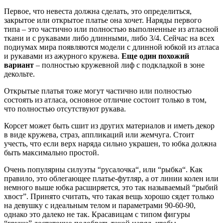
Первое, что невеста должна сделать, это определиться,
закрытое или открытое платье она хочет. Наряды первого
типа – это частично или полностью выполненные из атласной
ткани и с рукавами либо длинными, либо 3/4. Сейчас на всех
подиумах мира появляются модели с длинной юбкой из атласа
и рукавами из ажурного кружева.
Еще один похожий
вариант
– полностью кружевной лиф с подкладкой в зоне
декольте.
Открытые платья тоже могут частично или полностью
состоять из атласа, основное отличие состоит только в том,
что полностью отсутствуют рукава.
Корсет может быть сшит из других материалов и иметь декор
в виде кружева, страз, аппликаций или жемчуга. Стоит
учесть, что если верх наряда сильно украшен, то юбка должна
быть максимально простой.
Очень популярны силуэты “русалочка“, или “рыбка“. Как
правило, это облегающее платье-футляр, а от линии колен или
немного выше юбка расширяется, это так называемый “рыбий
хвост”. Принято считать, что такая вещь хорошо сядет только
на девушку с идеальным телом и параметрами 90-60-90,
однако это далеко не так. Красавицам с типом фигуры