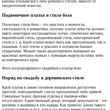
каноны итальянского либо римского стилей, зависит от
предпочтений невесты.
Подвенечное платье в стиле бохо
Поскольку стиль бохо – это простота и нежность,
сексуальность и романтика, поэтому платье невесты должно
иметь некоторые нестандартные нотки: этнические мотивы,
европейский стиль, средневековый стиль, викторианский
стиль и т. д. Крой платья может быть как приталенным, так и
пышным. А вот плечи и декольте в основном бывают
открытыми. Можно также акцентировать внимание на
красивых женских ножках с помощью выреза на юбке либо
ассиметричного кроя.
Фото полупрозрачного свадебного платья бохо
Наряд на свадьбу в деревенском стиле
Крой платья в таком стилевом направлении достаточно
простой, повседневный: слегка приталенный либо прямой.
Глянцевые ткани, броская отделка и пышная юбка
отсутствуют. Единственный декор, который допускается – это
кружево и вышивка в тон наряда. Как правило, длина такого
платья-сарафана в пол, хотя в последнее время встречаются и