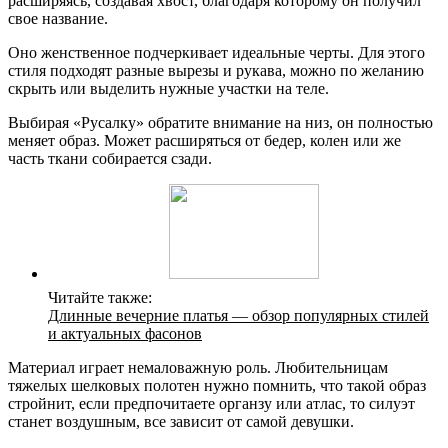
расширяясь, создавая хвост, благодаря которому он получил
свое название.
Оно женственное подчеркивает идеальные черты. Для этого
стиля подходят разные вырезы и рукава, можно по желанию
скрыть или выделить нужные участки на теле.
Выбирая «Русалку» обратите внимание на низ, он полностью
меняет образ. Может расширяться от бедер, колен или же
часть ткани собирается сзади.
Читайте также:
Длинные вечерние платья — обзор популярных стилей
и актуальных фасонов
Материал играет немаловажную роль. Любительницам
тяжелых шелковых полотен нужно помнить, что такой образ
стройнит, если предпочитаете органзу или атлас, то силуэт
станет воздушным, все зависит от самой девушки.