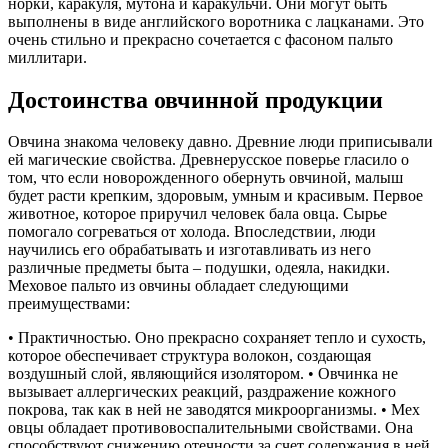
норки, каракуля, мутона и каракульчи. Они могут быть
выполнены в виде английского воротника с лацканами. Это
очень стильно и прекрасно сочетается с фасоном пальто
миллитари.
Достоинства овчинной продукции
Овчина знакома человеку давно. Древние люди приписывали
ей магические свойства. Древнерусское поверье гласило о
том, что если новорожденного обернуть овчиной, малыш
будет расти крепким, здоровым, умным и красивым. Первое
животное, которое приручил человек бала овца. Сырье
помогало согреваться от холода. Впоследствии, люди
научились его обрабатывать и изготавливать из него
различные предметы быта – подушки, одеяла, накидки.
Меховое пальто из овчины обладает следующими
преимуществами:
• Практичностью. Оно прекрасно сохраняет тепло и сухость,
которое обеспечивает структура волокон, создающая
воздушный слой, являющийся изолятором. • Овчинка не
вызывает аллергических реакций, раздражение кожного
покрова, так как в ней не заводятся микроорганизмы. • Мех
овцы обладает противовоспалительными свойствами. Она
способствуют снижению отечности за счет содержания в ней