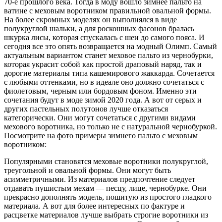
70-е прошлого века. Тогда в моду вошло зимнее пальто на
ватине с меховым воротником правильной овальной формы.
На более скромных моделях он выполнялся в виде
полукруглой шальки, а для роскошных фасонов бралась
шкурка лисы, которая спускалась с шеи до самого пояса. И
сегодня все это опять возвращается на модный Олимп. Самый
актуальным вариантом станет меховое пальто из чернобурки,
которая украсит собой как простой драповый наряд, так и
дорогие материалы типа кашемирового жаккарда. Сочетается
с любыми оттенками, но в идеале оно должно сочетаться с
фиолетовым, черным или бордовым фоном. Именно эти
сочетания будут в моде зимой 2020 года. А вот от серых и
других пастельных полутонов лучше отказаться
категорически. Они могут сочетаться с другими видами
мехового воротника, но только не с натуральной чернобуркой.
Посмотрите на фото примеры зимнего пальто с меховым
воротником:
Популярными становятся меховые воротники полукруглой,
треугольной и овальной формы. Они могут быть
асимметричными. Из материалов предпочтение следует
отдавать пушистым мехам — песцу, лице, чернобурке. Они
прекрасно дополнять модель, пошитую из простого гладкого
материала. А вот для более интересных по фактуре и
расцветке материалов лучше выбрать строгие воротники из