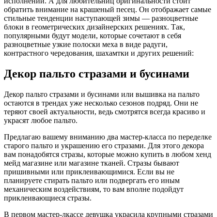
исполнении. А для любительниц оригинальности стоит
обратить внимание на крашеный песец. Он отображает самые
стильные тенденции наступающей зимы — разноцветные
блоки в геометрических дизайнерских решениях. Так,
популярными будут модели, которые сочетают в себя
разноцветные узкие полоски меха в виде радуги,
контрастного чередования, шахамтки и других решений:
Декор пальто стразами и бусинами
Декор пальто стразами и бусинами или вышивка на пальто
остаются в трендах уже несколько сезонов подряд. Они не
теряют своей актуальности, ведь смотрятся всегда красиво и
украсят любое пальто.
Предлагаю вашему вниманию два мастер-класса по переделке
старого пальто и украшению его стразами. Для этого декора
вам понадобятся стразы, которые можно купить в любом хенд
мейд магазине или магазине тканей. Стразы бывают
пришивными или приклеивающимися. Если вы не
планируете стирать пальто или подвергать его иным
механическим воздействиям, то вам вполне подойдут
приклеивающиеся стразы.
В первом мастер-лкассе девушка украсила крупными стразами