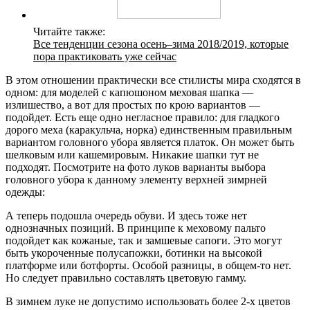
Читайте также:
Все тенденции сезона осень–зима 2018/2019, которые
пора практиковать уже сейчас
В этом отношении практически все стилисты мира сходятся в
одном: для моделей с капюшоном меховая шапка —
излишество, а вот для простых по крою вариантов —
подойдет. Есть еще одно негласное правило: для гладкого
дорого меха (каракульча, норка) единственным правильным
вариантом головного убора является платок. Он может быть
шелковым или кашемировым. Никакие шапки тут не
подходят. Посмотрите на фото луков варианты выбора
головного убора к данному элементу верхней зимрней
одежды:
А теперь подошла очередь обуви. И здесь тоже нет
однозначных позиций. В принципе к меховому пальто
подойдет как кожаные, так и замшевые сапоги. Это могут
быть укороченные полусапожки, ботинки на высокой
платформе или ботфорты. Особой разницы, в общем-то нет.
Но следует правильно составлять цветовую гамму.
В зимнем луке не допустимо использовать более 2-х цветов