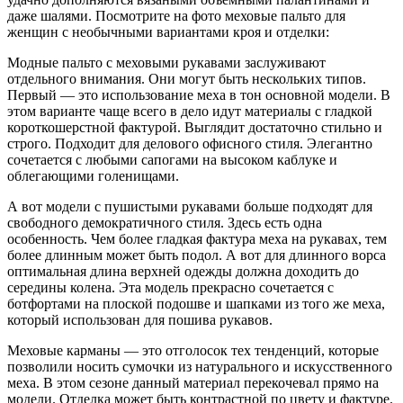
даже шалями. Посмотрите на фото меховые пальто для
женщин с необычными вариантами кроя и отделки:
Модные пальто с меховыми рукавами заслуживают
отдельного внимания. Они могут быть нескольких типов.
Первый — это использование меха в тон основной модели. В
этом варианте чаще всего в дело идут материалы с гладкой
короткошерстной фактурой. Выглядит достаточно стильно и
строго. Подходит для делового офисного стиля. Элегантно
сочетается с любыми сапогами на высоком каблуке и
облегающими голенищами.
А вот модели с пушистыми рукавами больше подходят для
свободного демократичного стиля. Здесь есть одна
особенность. Чем более гладкая фактура меха на рукавах, тем
более длинным может быть подол. А вот для длинного ворса
оптимальная длина верхней одежды должна доходить до
середины колена. Эта модель прекрасно сочетается с
ботфортами на плоской подошве и шапками из того же меха,
который использован для пошива рукавов.
Меховые карманы — это отголосок тех тенденций, которые
позволили носить сумочки из натурального и искусственного
меха. В этом сезоне данный материал перекочевал прямо на
модели. Отделка может быть контрастной по цвету и фактуре.