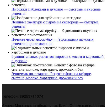
Пирожки с яблоками в духовке — быстрые и вкусные
рецепты
Ленивые хачапури с сыром на сковороде — быстрые
рецепты
Печенье через мясорубку — 9 домашних вкусных
рецептов приготовления
9 удивительных рецептов пирогов с мясом и картошкой
в духовке
Эчпочмак по-татарски. Рецепт с фото на кефире,
сметане, молоке, маргарине, дрожжах и без
Телефон: 89253711074
Адрес: Московская область, г.о. Клин, Советская площадь