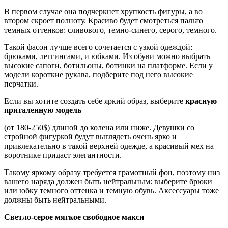
В первом случае она подчеркнет хрупкость фигуры, а во
втором скроет полноту. Красиво будет смотреться пальто
темных оттенков: сливового, темно-синего, серого, темного.
Такой фасон лучше всего сочетается с узкой одеждой:
брюками, леггинсами, и юбками. Из обуви можно выбрать
высокие сапоги, ботильоны, ботинки на платформе. Если у
модели короткие рукава, подберите под него высокие
перчатки.
Если вы хотите создать себе яркий образ, выберите
красную
приталенную модель
(от 180-250$) длиной до колена или ниже. Девушки со
стройной фигуркой будут выглядеть очень ярко и
привлекательно в такой верхней одежде, а красивый мех на
воротнике придаст элегантности.
Такому яркому образу требуется грамотный фон, поэтому низ
вашего наряда должен быть нейтральным: выберите брюки
или юбку темного оттенка и темную обувь. Аксессуары тоже
должны быть нейтральными.
Светло-серое мягкое свободное макси