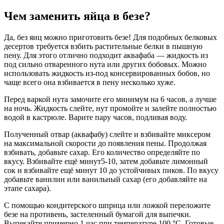
Чем заменить яйца в безе?
Да, без яиц можно приготовить безе! Для подобных белковых
десертов требуется взбить растительные белки в пышную
пену. Для этого отлично подходит аквафаба — жидкость из
под сильно отваренного нута или других бобовых. Можно
использовать жидкость из-под консервированных бобов, но
чаще всего она взбивается в пену несколько хуже.
Перед варкой нута замочите его минимум на 6 часов, а лучше
на ночь. Жидкость слейте, нут промойте и залейте полностью
водой в кастрюле. Варите пару часов, подливая воду.
Полученный отвар (аквафабу) слейте и взбивайте миксером
на максимальной скорости до появления пены. Продолжая
взбивать, добавьте сахар. Его количество определяйте по
вкусу. Взбивайте ещё минут5-10, затем добавьте лимонный
сок и взбивайте ещё минут 10 до устойчивых пиков. По вкусу
добавьте ванилин или ванильный сахар (его добавляйте на
этапе сахара).
С помощью кондитерского шприца или ложкой переложите
безе на противень, застеленный бумагой для выпечки.
Выпекайте примерно 1 час при температуре 100 °C. Готовые