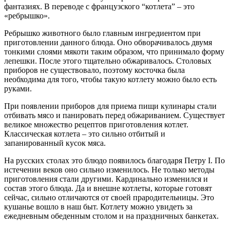
фантазиях. В переводе с французского “котлета” – это
«ребрышко».
Ребрышко животного было главным ингредиентом при
приготовлении данного блюда. Оно обворачивалось двумя
тонкими слоями мякоти таким образом, что принимало форму
лепешки. После этого тщательно обжаривалось. Столовых
приборов не существовало, поэтому косточка была
необходима для того, чтобы такую котлету можно было есть
руками.
При появлении приборов для приема пищи кулинары стали
отбивать мясо и панировать перед обжариванием. Существует
великое множество рецептов приготовления котлет.
Классическая котлета – это сильно отбитый и
запанированный кусок мяса.
На русских столах это блюдо появилось благодаря Петру I. По
истечении веков оно сильно изменилось. Не только методы
приготовления стали другими. Кардинально изменился и
состав этого блюда. Да и внешне котлеты, которые готовят
сейчас, сильно отличаются от своей прародительницы. Это
кушанье вошло в наш быт. Котлету можно увидеть за
ежедневным обеденным столом и на праздничных банкетах.