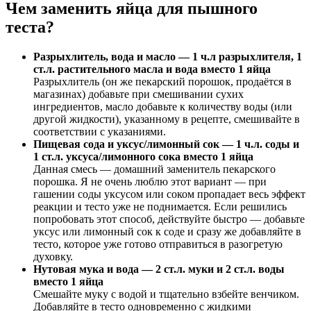
Чем заменить яйца для пышного
теста?
Разрыхлитель, вода и масло — 1 ч.л разрыхлителя, 1
ст.л. растительного масла и вода вместо 1 яйца
Разрыхлитель (он же пекарский порошок, продаётся в
магазинах) добавьте при смешивании сухих
ингредиентов, масло добавьте к количеству воды (или
другой жидкости), указанному в рецепте, смешивайте в
соответствии с указаниями.
Пищевая сода и уксус/лимонный сок — 1 ч.л. соды и
1 ст.л. уксуса/лимонного сока вместо 1 яйца
Данная смесь — домашний заменитель пекарского
порошка. Я не очень люблю этот вариант — при
гашении соды уксусом или соком пропадает весь эффект
реакции и тесто уже не поднимается. Если решились
попробовать этот способ, действуйте быстро — добавьте
уксус или лимонный сок к соде и сразу же добавляйте в
тесто, которое уже готово отправиться в разогретую
духовку.
Нутовая мука и вода — 2 ст.л. муки и 2 ст.л. воды
вместо 1 яйца
Смешайте муку с водой и тщательно взбейте венчиком.
Добавляйте в тесто одновременно с жидкими