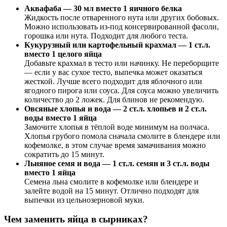
Аквафаба — 30 мл вместо 1 яичного белка
Жидкость после отваренного нута или других бобовых.
Можно использовать из-под консервированной фасоли,
горошка или нута. Подходит для любого теста.
Кукурузный или картофельный крахмал — 1 ст.л.
вместо 1 целого яйца
Добавьте крахмал в тесто или начинку. Не переборщите
— если у вас сухое тесто, выпечка может оказаться
жесткой. Лучше всего подходит для яблочного или
ягодного пирога или соуса. Для соуса можно увеличить
количество до 2 ложек. Для блинов не рекомендую.
Овсяные хлопья и вода — 2 ст.л. хлопьев и 2 ст.л.
воды вместо 1 яйца
Замочите хлопья в тёплой воде минимум на полчаса.
Хлопья грубого помола сначала смолите в блендере или
кофемолке, в этом случае время замачивания можно
сократить до 15 минут.
Льняное семя и вода — 1 ст.л. семян и 3 ст.л. воды
вместо 1 яйца
Семена льна смолите в кофемолке или блендере и
залейте водой на 15 минут. Отлично подходят для
выпечки из цельнозерновой муки.
Чем заменить яйца в сырниках?