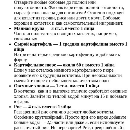
Отварите любые бобовые до полной или
полуготовности. Фасоль варите до полной готовности,
сырая фасоль опасна для организма! Отлично подходят
для котлет из гречки, риса или других круп. Бобовые
хороши в котлетах и как самостоятельный ингредиент.
Манная крупа — 3 ст.л. вместо 1 яйца
Часто используется в овощных котлетах, например,
свекольных.
Сырой картофель — 1 средняя картофелина вместо 1
яйца
Натрите на тёрке среднюю картофелину и добавьте к
фаршу.
Картофельное пюре — около 60 г вместо 1 яйца
Если у вас осталось немного картофельного пюре,
добавьте его к будущим котлетам. При необходимости
смешайте пюре с небольшим количеством воды.
Овсяные хлопья — 1 ст.л. вместо 1 яйца
В котлетах, как и в выпечке отлично сработают овсяные
хлопья. Залейте их тёплой водой минут на 15 и добавьте
в фарш.
Рис — 4 ст.л. вместо 1 яйца
Разваренный рис отлично держит любые котлеты.
Особенно круглозёрный. Просто при его варке добавьте
больше воды — 2,5 части или даже 3, если используете
рассыпчатый рис. Не переварите! Рис, превращённый в