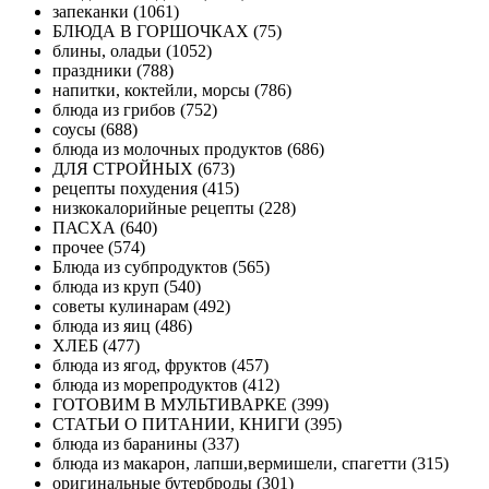
запеканки (1061)
БЛЮДА В ГОРШОЧКАХ (75)
блины, оладьи (1052)
праздники (788)
напитки, коктейли, морсы (786)
блюда из грибов (752)
соусы (688)
блюда из молочных продуктов (686)
ДЛЯ СТРОЙНЫХ (673)
рецепты похудения (415)
низкокалорийные рецепты (228)
ПАСХА (640)
прочее (574)
Блюда из субпродуктов (565)
блюда из круп (540)
советы кулинарам (492)
блюда из яиц (486)
ХЛЕБ (477)
блюда из ягод, фруктов (457)
блюда из морепродуктов (412)
ГОТОВИМ В МУЛЬТИВАРКЕ (399)
СТАТЬИ О ПИТАНИИ, КНИГИ (395)
блюда из баранины (337)
блюда из макарон, лапши,вермишели, спагетти (315)
оригинальные бутерброды (301)