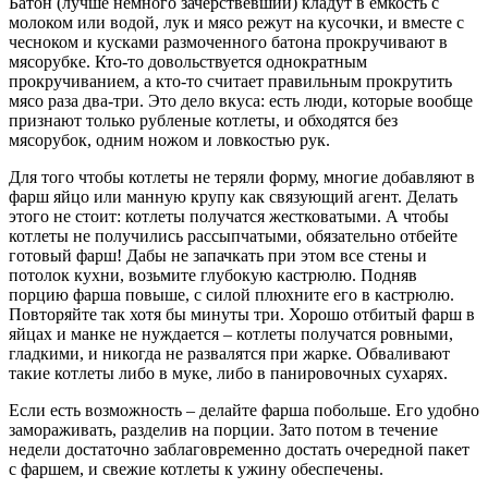
Батон (лучше немного зачерствевший) кладут в емкость с
молоком или водой, лук и мясо режут на кусочки, и вместе с
чесноком и кусками размоченного батона прокручивают в
мясорубке. Кто-то довольствуется однократным
прокручиванием, а кто-то считает правильным прокрутить
мясо раза два-три. Это дело вкуса: есть люди, которые вообще
признают только рубленые котлеты, и обходятся без
мясорубок, одним ножом и ловкостью рук.
Для того чтобы котлеты не теряли форму, многие добавляют в
фарш яйцо или манную крупу как связующий агент. Делать
этого не стоит: котлеты получатся жестковатыми. А чтобы
котлеты не получились рассыпчатыми, обязательно отбейте
готовый фарш! Дабы не запачкать при этом все стены и
потолок кухни, возьмите глубокую кастрюлю. Подняв
порцию фарша повыше, с силой плюхните его в кастрюлю.
Повторяйте так хотя бы минуты три. Хорошо отбитый фарш в
яйцах и манке не нуждается – котлеты получатся ровными,
гладкими, и никогда не развалятся при жарке. Обваливают
такие котлеты либо в муке, либо в панировочных сухарях.
Если есть возможность – делайте фарша побольше. Его удобно
замораживать, разделив на порции. Зато потом в течение
недели достаточно заблаговременно достать очередной пакет
с фаршем, и свежие котлеты к ужину обеспечены.