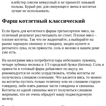
клейстер совсем невкусный и не принесёт никакой
пользы. Бурый рис для связующего звена в котлетах
лучше не использовать.
Фарш котлетный классический
Если брать для котлетного фарша третьесортное мясо, на
отличный результат рассчитывать не стоит. Плохое мясо –
плохие котлеты. Так что не жадничайте, а выбирайте на
рынке хорошую свинину и говядину, заодно купите и
репчатого лука, если пряности, соль и молоко в вашем доме
уже есть.
На килограмм мяса потребуется пара небольших луковиц,
четыре зубчика чеснока и 1/3 городской булки (батона). Соль и
пряности в готовый фарш добавляют по вкусу, но
рекомендуется не особо усердствовать, чтобы котлеты не
получились слишком солеными. Что касается мяса, то можно
на котлеты пустить только телятину или не слишком старую
говядину, либо взять равные части говядины и свинины.
Котлеты из одной свинины могут получиться слишком
жирными, что не очень обрадует вашу поджелудочную
железу.