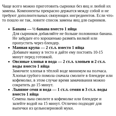
Чаще всего можно приготовить сырники без яиц и любой их
замены. Компоненты прекрасно держатся между собой и не
требуют дополнительных связующих ингредиентов. Если что-
то пошло не так, ловите список замены яиц для сырников.
Банана — ½ банана вместо 1 яйца
Для сырников добавляйте не больше половинки банана.
Не забудьте его хорошенько размять вилкой или
пропустить через блендер.
Манная крупа — 2 ст.л. вместо 1 яйца
Добавьте манку в тесто и дайте ему постоять 10-15
минут перед готовкой.
Овсяные хлопья и вода — 2 ст.л. хлопьев и 2 ст.л.
воды вместо 1 яйца
Замочите хлопья в тёплой воде минимум на полчаса.
Хлопья грубого помола сначала смолите в блендере или
кофемолке, в этом случае время замачивания можно
сократить до 15 минут.
Льняное семя и вода — 1 ст.л. семян и 3 ст.л. воды
вместо 1 яйца
Семена льна смолите в кофемолке или блендере и
залейте водой на 15 минут. Отлично подходят для
выпечки из цельнозерновой муки.