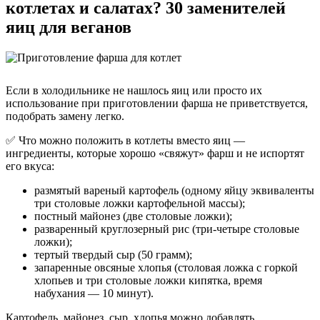
котлетах и салатах? 30 заменителей
яиц для веганов
Если в холодильнике не нашлось яиц или просто их
использование при приготовлении фарша не приветствуется,
подобрать замену легко.
✅ Что можно положить в котлеты вместо яиц —
ингредиенты, которые хорошо «свяжут» фарш и не испортят
его вкуса:
размятый вареный картофель (одному яйцу эквиваленты
три столовые ложки картофельной массы);
постный майонез (две столовые ложки);
разваренный круглозерный рис (три-четыре столовые
ложки);
тертый твердый сыр (50 грамм);
запаренные овсяные хлопья (столовая ложка с горкой
хлопьев и три столовые ложки кипятка, время
набухания — 10 минут).
Картофель, майонез, сыр, хлопья можно добавлять