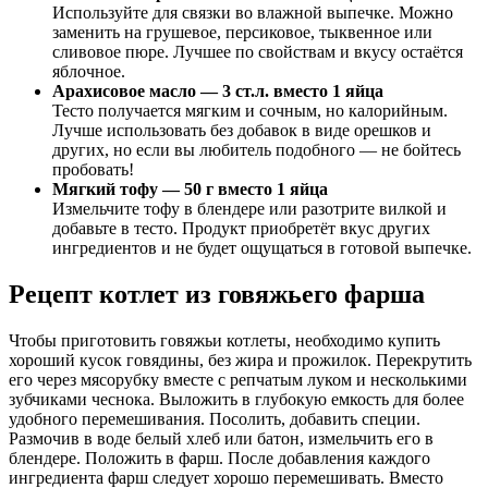
Используйте для связки во влажной выпечке. Можно
заменить на грушевое, персиковое, тыквенное или
сливовое пюре. Лучшее по свойствам и вкусу остаётся
яблочное.
Арахисовое масло — 3 ст.л. вместо 1 яйца
Тесто получается мягким и сочным, но калорийным.
Лучше использовать без добавок в виде орешков и
других, но если вы любитель подобного — не бойтесь
пробовать!
Мягкий тофу — 50 г вместо 1 яйца
Измельчите тофу в блендере или разотрите вилкой и
добавьте в тесто. Продукт приобретёт вкус других
ингредиентов и не будет ощущаться в готовой выпечке.
Рецепт котлет из говяжьего фарша
Чтобы приготовить говяжьи котлеты, необходимо купить
хороший кусок говядины, без жира и прожилок. Перекрутить
его через мясорубку вместе с репчатым луком и несколькими
зубчиками чеснока. Выложить в глубокую емкость для более
удобного перемешивания. Посолить, добавить специи.
Размочив в воде белый хлеб или батон, измельчить его в
блендере. Положить в фарш. После добавления каждого
ингредиента фарш следует хорошо перемешивать. Вместо