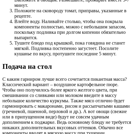
минут.
Положите на сковороду томат, приправы, указанные в
рецепте.
Влейте воду. Наливайте столько, чтобы она покрыла
компоненты полностью, можно с небольшим запасом,
поскольку подливка при долгом кипении обязательно
выпарится.
Тушите блюдо под крышкой, пока говядина не станет
мягкой. Подливка постепенно загустеет. Посолите
кушанье по вкусу, протушите последние 5 минут.
Подача на стол
С каким гарниром лучше всего сочетается пикантная масса?
Классический вариант – воздушное картофельное пюре.
Чтобы оно получилось более яркого желтого цвета, при
смешивании со сливками или молоком введите в массу
небольшое количество куркумы. Также мясо отлично будет
гармонировать с макаронами, рисом и рассыпчатыми кашами
(гречневой, пшенной, перловой и др.). А вот овощи (свежие
или в припущенном виде) будут не совсем удачным
дополнением к поджарке. Ведь основному блюду не требуется
никаких дополнительных вкусовых оттенков. Обычно все
компоненты вводят в мясную массу при тушении.