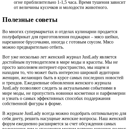
огне приблизительно 1-1,5 часа. Время тушения зависит
от величины кусочков и молодости животного.
Полезные советы
Во многих супермаркетах и отделах кулинарии продается
полуфабрикат для приготовления поджарки – мясо шейки,
нарезанное брусочками, иногда с готовым соусом. Мясо
можно предварительно отбить.
Вот уже несколько лет женский журнал JustLady является
достойным путеводителем в мире моды и красоты. Мы не
просто заполняем интернет-пространство, мы ищем и
находим то, что может быть интересно широкой аудитории
женщин, желающих быть в курсе самых последних новостей
и трендов. Ежедневные обновления женского журнала
JustLady позволяют следить за актуальными событиями в
мире моды, не пропустить новинки косметики и парфюмерии
и узнать о самых эффективных способах поддержания
собственной фигуры в форме.
В журнале JustLady всегда можно подобрать оптимальную для
себя диету, решить насущные женские вопросы. Наш женский
форум ежедневно расширяется за счет обсуждения самых
волнующих тем и становится местом встречи хороших подруг.