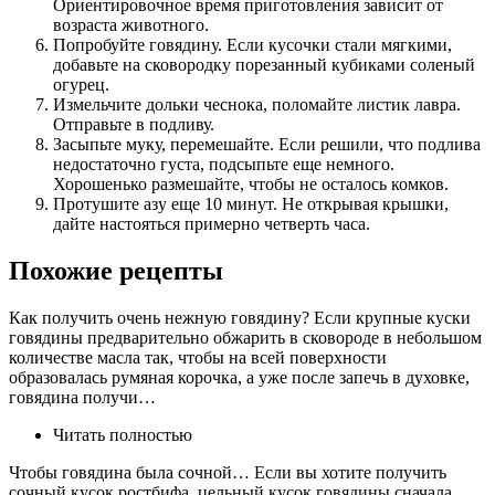
Ориентировочное время приготовления зависит от
возраста животного.
Попробуйте говядину. Если кусочки стали мягкими,
добавьте на сковородку порезанный кубиками соленый
огурец.
Измельчите дольки чеснока, поломайте листик лавра.
Отправьте в подливу.
Засыпьте муку, перемешайте. Если решили, что подлива
недостаточно густа, подсыпьте еще немного.
Хорошенько размешайте, чтобы не осталось комков.
Протушите азу еще 10 минут. Не открывая крышки,
дайте настояться примерно четверть часа.
Похожие рецепты
Как получить очень нежную говядину? Если крупные куски
говядины предварительно обжарить в сковороде в небольшом
количестве масла так, чтобы на всей поверхности
образовалась румяная корочка, а уже после запечь в духовке,
говядина получи…
Читать полностью
Чтобы говядина была сочной… Если вы хотите получить
сочный кусок ростбифа, цельный кусок говядины сначала