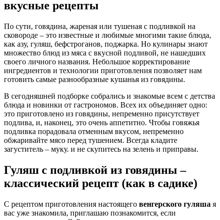
вкусные рецепты
По сути, говядина, жареная или тушеная с подливкой на
сковороде – это известные и любимые многими такие блюда,
как азу, гуляш, бефстроганов, поджарка. Но кулинары знают
множество блюд из мяса с вкусной подливой, не нашедших
своего личного названия. Небольшое корректирование
ингредиентов и технологии приготовления позволяет нам
готовить самые разнообразные кушанья из говядины.
В сегодняшней подборке собрались и знакомые всем с детства
блюда и новинки от гастрономов. Всех их объединяет одно:
это приготовлено из говядины, непременно присутствует
подлива, и, наконец, это очень аппетитно. Чтобы говяжья
подливка порадовала отменным вкусом, непременно
обжаривайте мясо перед тушением. Всегда кладите
загуститель – муку. и не скупитесь на зелень и приправы.
Гуляш с подливкой из говядины –
классический рецепт (как в садике)
С рецептом приготовления настоящего
венгерского гуляша
я
вас уже знакомила, приглашаю познакомится, если