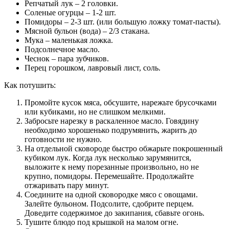
Репчатый лук – 2 головки.
Соленые огурцы – 1-2 шт.
Помидоры – 2-3 шт. (или большую ложку томат-пасты).
Мясной бульон (вода) – 2/3 стакана.
Мука – маленькая ложка.
Подсолнечное масло.
Чеснок – пара зубчиков.
Перец горошком, лавровый лист, соль.
Как потушить:
Промойте кусок мяса, обсушите, нарежьте брусочками
или кубиками, но не слишком мелкими.
Забросьте нарезку в раскаленное масло. Говядину
необходимо хорошенько подрумянить, жарить до
готовности не нужно.
На отдельной сковороде быстро обжарьте покрошенный
кубиком лук. Когда лук несколько зарумянится,
выложите к нему порезанные произвольно, но не
крупно, помидоры. Перемешайте. Продолжайте
отжаривать пару минут.
Соедините на одной сковородке мясо с овощами.
Залейте бульоном. Подсолите, сдобрите перцем.
Доведите содержимое до закипания, сбавьте огонь.
Тушите блюдо под крышкой на малом огне.