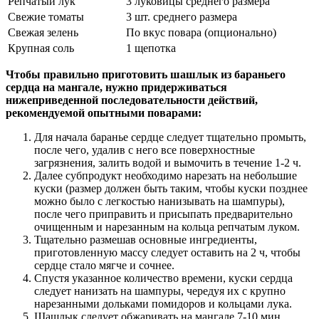
Репчатый лук
3 луковицы среднего размера
Свежие томаты
3 шт. среднего размера
Свежая зелень
По вкус повара (опционально)
Крупная соль
1 щепотка
Чтобы правильно приготовить шашлык из бараньего
сердца на мангале, нужно придерживаться
нижеприведенной последовательности действий,
рекомендуемой опытными поварами:
Для начала баранье сердце следует тщательно промыть,
после чего, удалив с него все поверхностные
загрязнения, залить водой и вымочить в течение 1-2 ч.
Далее субпродукт необходимо нарезать на небольшие
куски (размер должен быть таким, чтобы куски позднее
можно было с легкостью нанизывать на шампуры),
после чего приправить и присыпать предварительно
очищенным и нарезанным на кольца репчатым луком.
Тщательно размешав основные ингредиенты,
приготовленную массу следует оставить на 2 ч, чтобы
сердце стало мягче и сочнее.
Спустя указанное количество времени, куски сердца
следует нанизать на шампуры, чередуя их с крупно
нарезанными дольками помидоров и кольцами лука.
Шашлык следует обжаривать на мангале 7-10 мин,