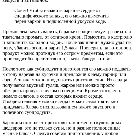
веществ и витаминов.
Совет! Чтобы избавить баранье сердце от
специфического запаха, его можно вымочить
перед варкой в подкисленной уксусом воде.
Прежде чем начать варить, баранье сердце следует разрезать и
тщательно промыть от остатков крови. Поместить в кастрюлю
и заполнить холодной водой. После закипания нужно удалить
пену, убавить огонь и варит 1,5 часа. Проверить на готовность
продукт можно проткнув его острым предметом, если это
происходит беспрепятственно, значит блюдо готово.
После того как субпродукт приготовится его можно подавать
к столу нарезав на кусочки и предложив к нему гарнир или
соус. А также можно продолжить приготовление. Из сердца
получается вкусный гуляш, жаркое или можно просто
обжарить продукт с луком и специями. Кроме этого, есть
немало салатов, в состав которых входит сердце.
Изобретательная хозяйка всегда сможет самостоятельно
придумать блюдо с использованием такого вкусного и
полезного субпродукта.
Баранина позволяет приготовить множество кулинарных
шедевров, это не только супы, но и разные полноценные
мясные блюда. Следуя советам приготовления, у любой