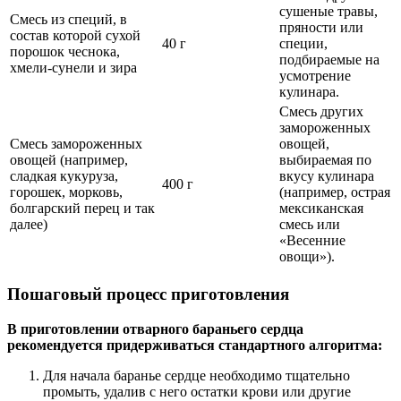
сушеные травы,
Смесь из специй, в
пряности или
состав которой сухой
40 г
специи,
порошок чеснока,
подбираемые на
хмели-сунели и зира
усмотрение
кулинара.
Смесь других
замороженных
Смесь замороженных
овощей,
овощей (например,
выбираемая по
сладкая кукуруза,
вкусу кулинара
400 г
горошек, морковь,
(например, острая
болгарский перец и так
мексиканская
далее)
смесь или
«Весенние
овощи»).
Пошаговый процесс приготовления
В приготовлении отварного бараньего сердца
рекомендуется придерживаться стандартного алгоритма:
Для начала баранье сердце необходимо тщательно
промыть, удалив с него остатки крови или другие