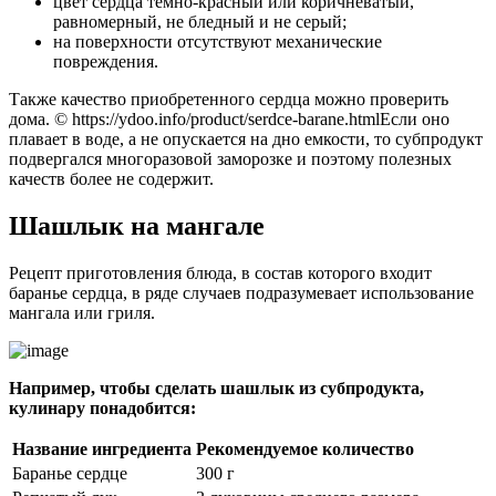
цвет сердца темно-красный или коричневатый,
равномерный, не бледный и не серый;
на поверхности отсутствуют механические
повреждения.
Также качество приобретенного сердца можно проверить
дома. © https://ydoo.info/product/serdce-barane.htmlЕсли оно
плавает в воде, а не опускается на дно емкости, то субпродукт
подвергался многоразовой заморозке и поэтому полезных
качеств более не содержит.
Шашлык на мангале
Рецепт приготовления блюда, в состав которого входит
баранье сердца, в ряде случаев подразумевает использование
мангала или гриля.
Например, чтобы сделать шашлык из субпродукта,
кулинару понадобится:
Название ингредиента
Рекомендуемое количество
Баранье сердце
300 г