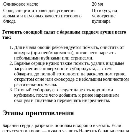
Оливковое масло
20 мл
Соль, специи и травы для усиления
По вкусу, на
аромата и вкусовых качеств итогового
усмотрение
блюда
кулинара
Готовить овощной салат с бараньим сердцем лучше всего
так:
Для начала овощи рекомендуется помыть, очистить от
кожуры (при необходимости), после чего нарезать
небольшими кубиками или стрипсами.
Баранье сердце нужно также помыть, удалив видимые
загрязнения с поверхности субпродукта, а затем
обжарить до полной готовности на раскаленном гриле,
открытом огне или сковороде с небольшим количеством
растительного масла.
Готовый субпродукт следует нарезать крупными
кубиками, после чего добавить к ранее нарезанным
овощам и тщательно перемешать ингредиенты.
Этапы приготовления
Бараньи сердца разрезать пополам и хорошо вымыть. Если
есть сгустки крови — нужно удалить.Нарезать бараньи сердца