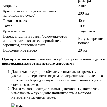
размера
Морковь
2 шт.
Красное вино (предпочтительно
200 мл
использовать сухое)
Томатная паста
40 г
Сахар
10 г
Крупная соль
1 щепотка
Перец, специи и травы (рекомендуется
На усмотрение
использовать гвоздику, черный перец
повара
горошком, лавровый лист)
Подсолнечное масло
20 мл
При приготовлении тушенного субпродукта рекомендуется
придерживаться стандартного алгоритма:
Для начала сердца необходимо тщательно промыть,
удалив с поверхности видимые загрязнения, после чего
нарезать субпродукт вдоль на несколько равных кусков
среднего размера.
Лук и морковь следует помыть, почистить, после чего
измельчить – лук нужно нашинковать, а морковь
натереть на крупной терке.