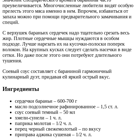
преувеличивается. Многочисленные любители видят особую
прелесть этого мяса именно в нем. Впрочем, избавиться от
запаха можно при помощи предварительного замачивания и
специй.
С верхушек бараньих сердечек надо тщательно срезать весь
жир. Плотные сердечные мышцы нуждаются в особом
подходе. Лучше нарезать их на кусочки-полоски поперек
волокон. На крупных кусках следует сделать насечки в виде
сетки. Но даже после этого они потребуют длительного
тушения.
Соевый соус составляет с бараниной гармоничный
кулинарный дуэт, придавая ей яркий острый вкус.
Ингредиенты
сердечки бараньи – 600-700 г
масло подсолнечное рафинированное – 1,5 ст. л.
соус соевый темный – 50 мл
хмели-сунели – 1 ч. л.
паприка молотая – 1/2 ч. л.
перец черный свежемолотый – по вкусу
приправа аджика сушеная – 1/2 ч. л.