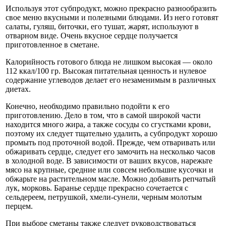
Используя этот субпродукт, можно прекрасно разнообразить
свое меню вкусными и полезными блюдами. Из него готовят
салаты, гуляш, биточки, его тушат, жарят, используют в
отварном виде. Очень вкусное сердце получается
приготовленное в сметане.
Калорийность готового блюда не лишком высокая — около
112 ккал/100 гр. Высокая питательная ценность и нулевое
содержание углеводов делает его незаменимым в различных
диетах.
Конечно, необходимо правильно подойти к его
приготовлению. Дело в том, что в самой широкой части
находится много жира, а также сосуды со сгустками крови,
поэтому их следует тщательно удалить, а субпродукт хорошо
промыть под проточной водой. Прежде, чем отваривать или
обжаривать сердце, следует его замочить на несколько часов
в холодной воде. В зависимости от ваших вкусов, нарежьте
мясо на крупные, средние или совсем небольшие кусочки и
обжарьте на растительном масле. Можно добавить репчатый
лук, морковь. Баранье сердце прекрасно сочетается с
сельдереем, петрушкой, хмели-сунели, черным молотым
перцем.
При выборе сметаны также следует руководствоваться