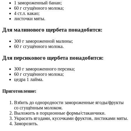
1 замороженный банан;
60 г сгущённого молока;
4 ст.л. какао;
листочки мяты.
Для малинового щербета понадобится:
300 г замороженной малины;
60 г сгущённого молока.
Для персикового щербета понадобится:
300 г замороженного персика;
60 г сгущённого молока;
цедра 1 лайма.
Приготовление:
Взбить до однородности замороженные ягоды/фрукты
со сгущённым молоком.
Выложить в порционные формы/стаканчики.
Украсить ягодами, кусочками фруктов, листиками мяты.
Заморозить.