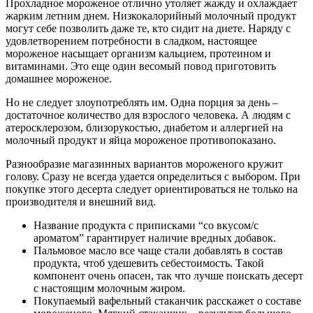
Прохладное мороженое отлично утоляет жажду и охлаждает
жарким летним днем. Низкокалорийный молочный продукт
могут себе позволить даже те, кто сидит на диете. Наряду с
удовлетворением потребности в сладком, настоящее
мороженое насыщает организм кальцием, протеином и
витаминами. Это еще один весомый повод приготовить
домашнее мороженое.
Но не следует злоупотреблять им. Одна порция за день –
достаточное количество для взрослого человека. А людям с
атеросклерозом, близорукостью, диабетом и аллергией на
молочный продукт и яйца мороженое противопоказано.
Разнообразие магазинных вариантов мороженого кружит
голову. Сразу не всегда удается определиться с выбором. При
покупке этого десерта следует ориентироваться не только на
производителя и внешний вид.
Название продукта с приписками “со вкусом/с
ароматом” гарантирует наличие вредных добавок.
Пальмовое масло все чаще стали добавлять в состав
продукта, чтоб удешевить себестоимость. Такой
компонент очень опасен, так что лучше поискать десерт
с настоящим молочным жиром.
Покупаемый вафельный стаканчик расскажет о составе