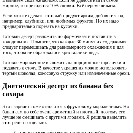
Выливаем сюда же молоко. Если не удалось найти самое
жирное, то пригодятся 10% сливки. Всё перемешиваем.
Если хотите сделать готовый продукт ярким, добавьте ягод,
например, клубники, или любимых фруктов. Но их надо
предварительно порезать на кусочки.
Готовый десерт разложить по формочкам и поставить в
холодильник. Помните, что каждые 30 минут их содержимое
следует перемешивать для равномерного охлаждения и для
того, чтобы не образовались кристаллики льда.
Готовое мороженное выложить на порционные тарелочки и
подавать к столу. В качестве украшения можно использовать
тёртый шоколад, кокосовую стружку или измельчённые орехи.
Диетический десерт из банана без
сахара
Этот вариант тоже относится к фруктовому мороженному. Но
банан сам по себе очень ароматный и плотный, поэтому его
лучше не смешивать с другими ягодами. Я решила выделить
этот рецепт отдельно.
Сахар мы заменяем медом, но можно вообще