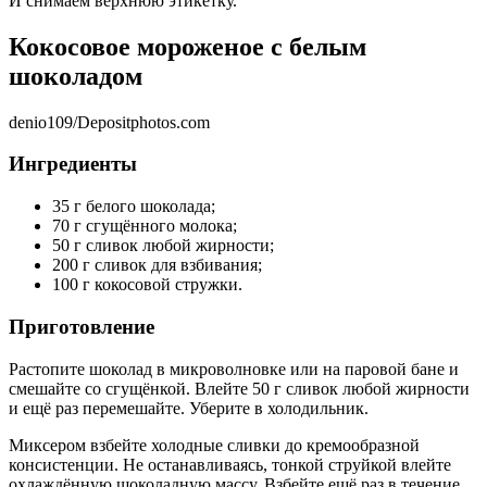
И снимаем верхнюю этикетку.
Кокосовое мороженое с белым
шоколадом
denio109/Depositphotos.com
Ингредиенты
35 г белого шоколада;
70 г сгущённого молока;
50 г сливок любой жирности;
200 г сливок для взбивания;
100 г кокосовой стружки.
Приготовление
Растопите шоколад в микроволновке или на паровой бане и
смешайте со сгущёнкой. Влейте 50 г сливок любой жирности
и ещё раз перемешайте. Уберите в холодильник.
Миксером взбейте холодные сливки до кремообразной
консистенции. Не останавливаясь, тонкой струйкой влейте
охлаждённую шоколадную массу. Взбейте ещё раз в течение