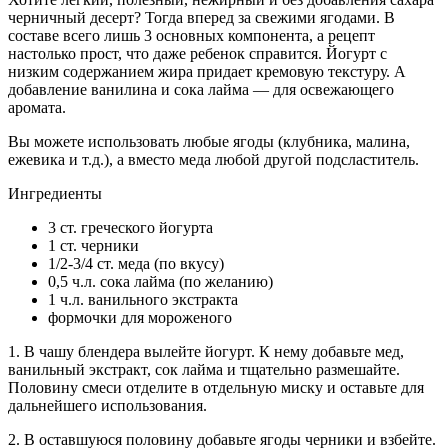
черничный десерт? Тогда вперед за свежими ягодами. В
составе всего лишь 3 основных компонента, а рецепт
настолько прост, что даже ребенок справится. Йогурт с
низким содержанием жира придает кремовую текстуру. А
добавление ванилина и сока лайма — для освежающего
аромата.
Вы можете использовать любые ягоды (клубника, малина,
ежевика и т.д.), а вместо меда любой другой подсластитель.
Ингредиенты
3 ст. греческого йогурта
1 ст. черники
1/2-3/4 ст. меда (по вкусу)
0,5 ч.л. сока лайма (по желанию)
1 ч.л. ванильного экстракта
формочки для мороженого
1. В чашу блендера вылейте йогурт. К нему добавьте мед,
ванильный экстракт, сок лайма и тщательно размешайте.
Половину смеси отделите в отдельную миску и оставьте для
дальнейшего использования.
2. В оставшуюся половину добавьте ягоды черники и взбейте.