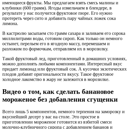
имеющиеся фрукты. Мы предлагаем взять смесь малины и
клубники (600 грамм). Ягоды измельчаем в блендере, в
результате у нас получится фруктовое пюре. Его нужно
протереть через сито и добавить пару чайных ложек сока
лимона.
В кастрюлю засыпаем сто грамм сахара и заливаем его сорока
миллилитрами воды, готовим сироп. Как только он немного
остынет, перельем его в ягодную массу, перемешаем и
разложим по формочкам, отправляем их в морозилку.
Такой фруктовый лед, приготовленный в домашних условиях,
можно дополнять любыми компонентами. Интересный вкус
придает лимонад или фруктовый сок. А кусочки экзотических
плодов добавят оригинальности вкусу. Такое фруктовое
холодное лакомство в жару не залежится в морозилке.
Видео о том, как сделать банановое
мороженое без добавления сгущенки
Всего лишь 5 компонентов, немного терпения на заморозку и
вкуснейший десерт у вас на столе. Это простое в
приготовлении мороженое готовится из взбитой смеси
молочно-клубничного сиропа с добавлением бананов и