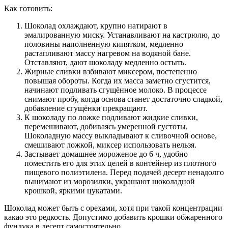
Как готовить:
Шоколад охлаждают, крупно натирают в
эмалированную миску. Устанавливают на кастрюлю, до
половины наполненную кипятком, медленно
растапливают массу нагревом на водяной бане.
Отставляют, дают шоколаду медленно остыть.
Жирные сливки взбивают миксером, постепенно
повышая обороты. Когда их масса заметно сгустится,
начинают подливать сгущённое молоко. В процессе
снимают пробу, когда основа станет достаточно сладкой,
добавление сгущёнки прекращают.
К шоколаду по ложке подливают жидкие сливки,
перемешивают, добиваясь умеренной густоты.
Шоколадную массу выкладывают к сливочной основе,
смешивают ложкой, миксер использовать нельзя.
Застывает домашнее мороженое до 6 ч, удобно
поместить его для этих целей в контейнер из плотного
пищевого полиэтилена. Перед подачей десерт ненадолго
вынимают из морозилки, украшают шоколадной
крошкой, яркими цукатами.
Шоколад может быть с орехами, хотя при такой концентрации
какао это редкость. Допустимо добавить крошки обжаренного
фундука в десерт самостоятельно.