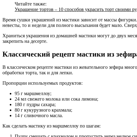
Читайте также:
Украшение тортов – 10 способов украсить торт своими р
Время сушки украшений из мастики зависит от массы фигурки. 
невесты, то и недели для полного высыхания будет мало. Свер
Храниться украшения из домашней мастики могут до двух месяц
закрепить на десерте.
Классический рецепт мастики из зефир
В классическом рецепте мастики из жевательного зефира много
обработки торта, так и для лепки.
Пропорции используемых продуктов:
95 г маршмеллоу;
24 мл свежего молока или сока лимона;
180 г пудры сахара;
80 г кукурузного крахмала;
14 г сливочного масла.
Как сделать мастику из маршмеллоу по шагам:
Пудру смешать с крахмалом и пропустить через мелкое сит