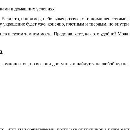
уками в домашних условиях
Если это, например, небольшая розочка с тонкими лепестками, т
ху украшение будет уже, конечно, плотным и твердым, но внутри
ев в сухом темном месте. Представляете, как это удобно? Можн
а
 компонентов, но все они доступны и найдутся на любой кухне.
о. Этот этап обязательный, поскольку от крупинок в пудре масти