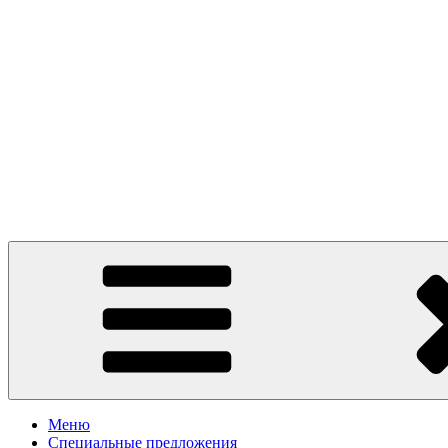
Presto Pizza Klin
маленькая Италия в Клину
Меню
Специальные предложения