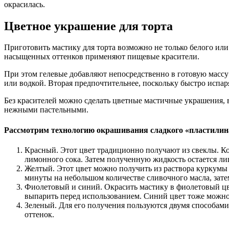
окрасилась.
Цветное украшение для торта
Приготовить мастику для торта возможно не только белого ил
насыщенных оттенков применяют пищевые красители.
При этом гелевые добавляют непосредственно в готовую массу 
или водкой. Вторая предпочтительнее, поскольку быстро испаря
Без красителей можно сделать цветные мастичные украшения, в
нежными пастельными.
Рассмотрим технологию окрашивания сладкого «пластилина
Красный. Этот цвет традиционно получают из свеклы. К
лимонного сока. Затем полученную жидкость остается лиш
Желтый. Этот цвет можно получить из раствора куркумы 
минуты на небольшом количестве сливочного масла, зат
Фиолетовый и синий. Окрасить мастику в фиолетовый цв
выпарить перед использованием. Синий цвет тоже можно
Зеленый. Для его получения пользуются двумя способами
оттенок.