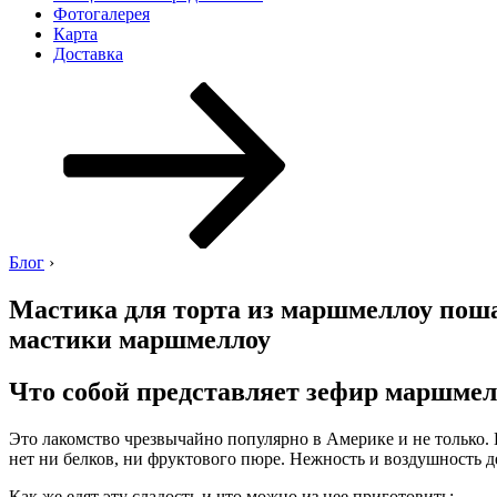
Фотогалерея
Карта
Доставка
Перейти
к
содержимому
Блог
›
Мастика для торта из маршмеллоу поша
мастики маршмеллоу
Что собой представляет зефир маршмел
Это лакомство чрезвычайно популярно в Америке и не только. 
нет ни белков, ни фруктового пюре. Нежность и воздушность 
Как же едят эту сладость и что можно из нее приготовить: