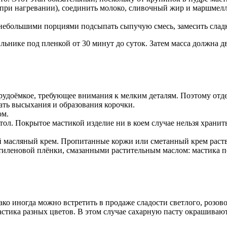
 при нагревании), соединить молоко, сливочный жир и маршмелл
большими порциями подсыпать сыпучую смесь, замесить сладкое
ильнике под пленкой от 30 минут до суток. Затем масса должна д
рудоёмкое, требующее внимания к мелким деталям. Поэтому отде
ать высыхания и образования корочки.
ом.
стол. Покрытое мастикой изделие ни в коем случае нельзя храни
 масляный крем. Пропитанные коржи или сметанный крем раство
тиленовой плёнки, смазанными растительным маслом: мастика по
ко иногда можно встретить в продаже сладости светлого, розово
астика разных цветов. В этом случае сахарную пасту окрашивают