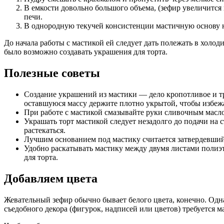
В емкости довольно большого объема, (зефир увеличится
печи.
В однородную текучей консистенции мастичную основу не
До начала работы с мастикой ей следует дать полежать в холод
было возможно создавать украшения для торта.
Полезные советы
Создание украшений из мастики — дело кропотливое и т
оставшуюся массу держите плотно укрытой, чтобы избеж
При работе с мастикой смазывайте руки сливочным масл
Украшать торт мастикой следует незадолго до подачи на 
растекаться.
Лучшим основанием под мастику считается затвердевший
Удобно раскатывать мастику между двумя листами полиэ
для торта.
Добавляем цвета
Жевательный зефир обычно бывает белого цвета, конечно. Одна
съедобного декора (фигурок, надписей или цветов) требуется м