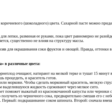
и коричневого (шоколадного) цвета. Сахарной пасте можно прида
для лепки, разминая ее руками, пока цвет равномерно не разойд
ется, существенно не влияя на структуру массы.
зяв для окрашивания соки фруктов и овощей. Правда, оттенки в 
» в различные цвета:
орнеплод очищают, натирают на мелкой терке и тушат 15 минут 
ь процедить, и краситель готов.
или моркови. Чтобы сделать морковный краситель, мелкую стру
ем выделившуюся жидкость сцеживают через мелкое сито.
ет поможет выжатый из краснокочанной капусты или черники со
 получить из черничного сока, предварительно смешав его с н
. Первый: подкрашивание соком шпината. Второй: сначала вмеша