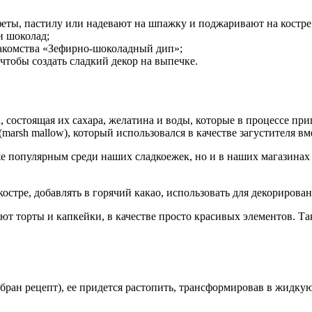
ты, пастилу или надевают на шпажку и поджаривают на костре
и шоколад;
акомства «Зефирно-шоколадный дип»;
 чтобы создать сладкий декор на выпечке.
 состоящая их сахара, желатина и воды, которые в процессе пр
arsh mallow), который использовался в качестве загустителя вм
же популярным среди наших сладкоежек, но и в наших магазинах
костре, добавлять в горячий какао, использовать для декорирова
т торты и капкейки, в качестве просто красивых элементов. Та
бран рецепт), ее придется растопить, трансформировав в жидкую