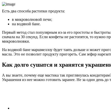
Есть два способа растопки продукта:
в микроволновой печи;
на водяной бане.
Первый метод стал популярным из-за его простоты и быстрот
сначала на 30 секунд. Если конфеты не растопятся, то нужно п
микроволновки.
На водяной бане маршмеллоу будет таять дольше и может приг
масла. Это не позволит продукту пригореть. Сам зефир нареза
Как долго сушатся и хранятся украшен
А вы знаете, почему еще мастика так приглянулась кондитерам
Украшения из нее можно готовить заранее. Не за один день до т