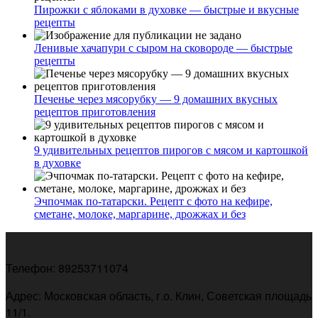
Пирожки с яблоками в духовке — быстрые и вкусные
рецепты
Ленивые хачапури с сыром на сковороде — быстрые
рецепты
Печенье через мясорубку — 9 домашних вкусных
рецептов приготовления
9 удивительных рецептов пирогов с мясом и картошкой
в духовке
Эчпочмак по-татарски. Рецепт с фото на кефире,
сметане, молоке, маргарине, дрожжах и без
Телефон: 89253711074
Адрес: Московская область, г.о. Клин, Советская площадь
11/1.