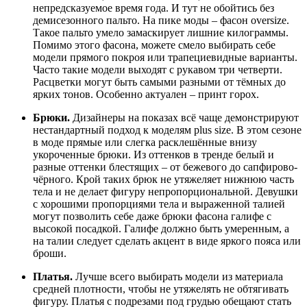
непредсказуемое время года. И тут не обойтись без
демисезонного пальто. На пике моды – фасон oversize.
Такое пальто умело замаскирует лишние килограммы.
Помимо этого фасона, можете смело выбирать себе
модели прямого покроя или трапециевидные варианты.
Часто такие модели выходят с рукавом три четверти.
Расцветки могут быть самыми разными от тёмных до
ярких тонов. Особенно актуален – принт горох.
Брюки.
Дизайнеры на показах всё чаще демонстрируют
нестандартный подход к моделям plus size. В этом сезоне
в моде прямые или слегка расклешённые внизу
укороченные брюки. Из оттенков в тренде белый и
разные оттенки блестящих – от бежевого до сапфирово-
чёрного. Крой таких брюк не утяжеляет нижнюю часть
тела и не делает фигуру непропорциональной. Девушки
с хорошими пропорциями тела и выраженной талией
могут позволить себе даже брюки фасона галифе с
высокой посадкой. Галифе должно быть умеренным, а
на талии следует сделать акцент в виде яркого пояса или
броши.
Платья.
Лучше всего выбирать модели из материала
средней плотности, чтобы не утяжелять не обтягивать
фигуру. Платья с подрезами под грудью обещают стать