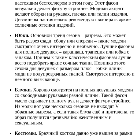
настоящим бестселлером в этом году. Этот фасон
визуально делает фигуру стройнее. Модный акцент
делают оборки на рукавах, плечах или талии изделия.
Дизайнеры настоятельно рекомендуют выбирать яркие
солнечные оттенки изделий.
Юбки.
Основной тренд сезона – разрезы. Это может
быть разрез сзади, сбоку или спереди – такие модели
смотрятся очень интересно и необычно. Лучшие фасоны
для полных девушек – карандаш, трапеция или юбка с
запахом. Причём к таким классическим фасонам лучше
всего подобрать яркие сочные ткани. Новинка этого
сезона для девушек с размером плюс – юбки длины
миди из полупрозрачных тканей. Смотрятся интересно и
немного вызывающе.
Блузки.
Хорошо смотрятся на полных девушках модели
со свободными рукавами разной длины. Такой фасон
умело скрывает полноту рук и делает фигуру стройнее.
Из моды вот уже несколько сезонов не выходят V-
образные вырезы, а если такая блуза ещё и приталена, то
образ получится чрезвычайно женственным и
сексуальным.
Костюмы.
Брючный костюм давно уже вышел за рамки