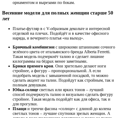
орнаментом и вырезами по бокам.
Весенние модели для полных женщин старше 50
лет
Платье-футляр в с V-образным декольте и интересной
отделкой на плечах. Подойдёт и в качестве офисного
наряда, и вечернего платья «на выход».
Брючный комбинезон
с широкими штанинами сочного
зелёного цвета от итальянского бренда Alberta Ferretti.
Такая модель подчеркнёт талию и сделает лишние
килограммы на бёдрах менее заметными.
Брюки прямого кроя
. Они зрительно делают ноги
стройнее, а фигуру – пропорциональной. А если
подобрать модель с завышенной посадкой, то можно
сделать акцент на талии. Подойдут как стройным, так и
полным девушкам.
Юбка-солнце
светлых или ярких тонов – лучший
способ подчеркнуть талию и визуально сделать фигуру
стройнее. Такая модель подойдёт как для офиса, так и
для прогулки.
Плащи
и тренчи фасона «солнце» с длиной до колена
светлых тонов – лучшие спутники зрелых женщин. А