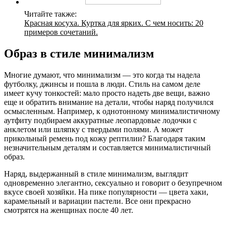
Читайте также:
Красная косуха. Куртка для ярких. С чем носить: 20
примеров сочетаний.
Образ в стиле минимализм
Многие думают, что минимализм — это когда ты надела
футболку, джинсы и пошла в люди. Стиль на самом деле
имеет кучу тонкостей: мало просто надеть две вещи, важно
еще и обратить внимание на детали, чтобы наряд получился
осмысленным. Например, к однотонному минималистичному
аутфиту подбираем аккуратные леопардовые лодочки с
анклетом или шляпку с твердыми полями. А может
прикольный ремень под кожу рептилии? Благодаря таким
незначительным деталям и составляется минималистичный
образ.
Наряд, выдержанный в стиле минимализм, выглядит
одновременно элегантно, сексуально и говорит о безупречном
вкусе своей хозяйки. На пике популярности — цвета хаки,
карамельный и вариации пастели. Все они прекрасно
смотрятся на женщинах после 40 лет.