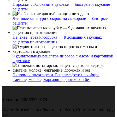
Пирожки с яблоками в духовке — быстрые и вкусные
рецепты
Ленивые хачапури с сыром на сковороде — быстрые
рецепты
Печенье через мясорубку — 9 домашних вкусных
рецептов приготовления
9 удивительных рецептов пирогов с мясом и картошкой
в духовке
Эчпочмак по-татарски. Рецепт с фото на кефире,
сметане, молоке, маргарине, дрожжах и без
Телефон: 89253711074
Адрес: Московская область, г.о. Клин, Советская площадь
11/1.