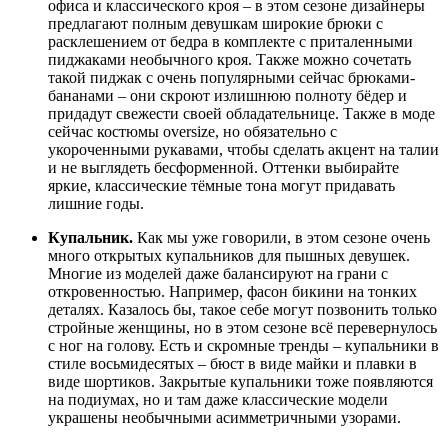
офиса и классического кроя – в этом сезоне дизайнеры
предлагают полным девушкам широкие брюки с
расклешением от бедра в комплекте с приталенными
пиджаками необычного кроя. Также можно сочетать
такой пиджак с очень популярными сейчас брюками-
бананами – они скроют излишнюю полноту бёдер и
придадут свежести своей обладательнице. Также в моде
сейчас костюмы oversize, но обязательно с
укороченными рукавами, чтобы сделать акцент на талии
и не выглядеть бесформенной. Оттенки выбирайте
яркие, классические тёмные тона могут придавать
лишние годы.
Купальник.
Как мы уже говорили, в этом сезоне очень
много открытых купальников для пышных девушек.
Многие из моделей даже балансируют на грани с
откровенностью. Например, фасон бикини на тонких
деталях. Казалось бы, такое себе могут позвонить только
стройные женщины, но в этом сезоне всё перевернулось
с ног на голову. Есть и скромные тренды – купальники в
стиле восьмидесятых – бюст в виде майки и плавки в
виде шортиков. Закрытые купальники тоже появляются
на подиумах, но и там даже классические модели
украшены необычными асимметричными узорами.