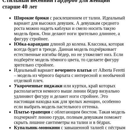
Стильный весенний гардероб для женщин
старше 40 лет
Широкие брюки
с расклешением от талии. Идеальный
вариант для высоких девушек. А девушкам среднего
роста можно надеть каблуки и смело носить такую
модель брюк. Они делают ноги зрительно длиннее, а
фигуру стройнее.
Юбка-карандаш
длиной до колена. Классика, которая
всегда будет в тренде. Данная модель подчёркивает
естественные изгибы бёдер, но не утяжеляет низ. Если
подберёте модель тёмного цвета, то сделаете фигуру
зрительно стройнее.
Идеальный вариант
вечернего платья
от Alberta Feretti
– модель из чёрного бархата с интересной и необычной
отделкой плеч.
Укороченные пиджаки
или куртки, край которых
располагается немного выше линии бёдер визуально
удлиняют фигуру и делают ноги стройнее. Это
настоящая находка как для зрелых женщин, особенно
если выбрать модель пастельного оттенка.
Платье-трапеция
с облегающим бюстом. Такая модель
подчеркнёт линию груди, полным девушкам поможет
скрыть лишние сантиметры на талии и в бёдрах.
Купальник-монокини
с завышенной талией с пёстрым