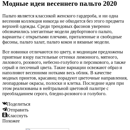
Модные идеи весеннего пальто 2020
Пальто является классикой женского гардероба, и ни одна
весенняя коллекция никогда не обходится без этого предмета
верхней одежды. Среди трендовых фасонов уверенно
обозначились элегантные модели двубортового пальто,
варианты с открытыми плечами, приталенные и свободные
фасоны, пальто халат, пальто кокон и вязаные модели.
Все новинки отличаются по цвету, и модницам предложены
приятные взору пастельные оттенки лимонного, мятного,
лилового, розового, небесно-голубого и персикового, а также
серый и песочный цвета. Такие вариации освежают образ и
наполняют весенними нотками весь облик. В качестве
модных принтов, красавиц порадуют цветочные направления,
леопардовые окрасы, полоски и клетка. Последние идеи при
этом реализованы в нейтральной цветовой палитре с
преобладанием серого, бледно-розового и голубого.
Поделиться
Отправить
Класснуть
Похожее