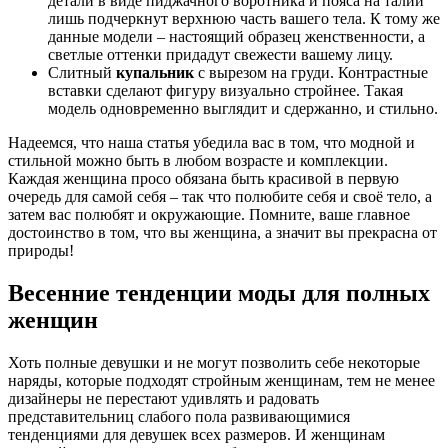
детали в виде пиджачного воротника и пояса на талии
лишь подчеркнут верхнюю часть вашего тела. К тому же
данные модели – настоящий образец женственности, а
светлые оттенки придадут свежести вашему лицу.
Слитный
купальник
с вырезом на груди. Контрастные
вставки сделают фигуру визуально стройнее. Такая
модель одновременно выглядит и сдержанно, и стильно.
Надеемся, что наша статья убедила вас в том, что модной и
стильной можно быть в любом возрасте и комплекции.
Каждая женщина просо обязана быть красивой в первую
очередь для самой себя – так что полюбите себя и своё тело, а
затем вас полюбят и окружающие. Помните, ваше главное
достоинство в том, что вы женщина, а значит вы прекрасна от
природы!
Весенние тенденции моды для полных
женщин
Хоть полные девушки и не могут позволить себе некоторые
наряды, которые подходят стройным женщинам, тем не менее
дизайнеры не перестают удивлять и радовать
представительниц слабого пола развивающимися
тенденциями для девушек всех размеров. И женщинам