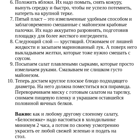
Положить яблоки. Их надо помыть, снять кожуру,
вынуть середку и быстро, чтобы не успело потемнеть,
натереть на крупной терке.
Пятый пласт – это измельченные удобным способом и
заблаговременно смешанные с майонезом крабовые
палочки. Их надо аккуратно разровнять, подготовив
площадку для более жесткого ингредиента.
Следующий слой — хрустящий. Отжимаем от лишней
жидкости и засыпаем маринованный лук. А поверх него
выкладываем желтки, которые тоже нужно смешать с
соусом.
Посыпаем салат плавлеными сырками, которые просто
измельчаем руками. Смазываем не слишком густо
майонезом.
Теперь достаем круглое плоское блюдо подходящего
диаметра. На него должна поместиться вся пирамида.
Переворачиваем миску с готовым салатом на тарелку,
снимаем пищевую пленку и украшаем оставшейся
половиной яичных белков.
Важно:
как и любому другому слоеному салату,
«Белоснежке» надо настояться в холодильнике
минимум 2 часа, а потом по своему усмотрению
украсить ее любой свежей зеленью и подать на
стол.