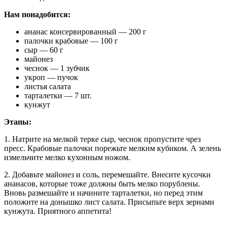
Нам понадобится:
ананас консервированный — 200 г
палочки крабовые — 100 г
сыр — 60 г
майонез
чеснок — 1 зубчик
укроп — пучок
листья салата
тарталетки — 7 шт.
кунжут
Этапы:
1. Натрите на мелкой терке сыр, чеснок пропустите чрез
пресс. Крабовые палочки порежьте мелким кубиком. А зелень
измельчите мелко кухонным ножом.
2. Добавьте майонез и соль, перемешайте. Внесите кусочки
ананасов, которые тоже должны быть мелко порублены.
Вновь размешайте и начините тарталетки, но перед этим
положите на донышко лист салата. Присыпьте верх зернами
кунжута. Приятного аппетита!