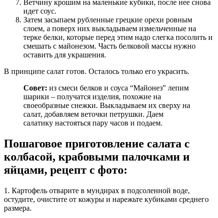
Ветчину крошим на маленькие кубики, после нее снова
идет соус.
Затем засыпаем рубленные грецкие орехи ровным
слоем, а поверх них выкладываем измельченные на
терке белки, которые перед этим надо слегка посолить и
смешать с майонезом. Часть белковой массы нужно
оставить для украшения.
В принципе салат готов. Осталось только его украсить.
Совет:
из смеси белков и соуса “Майонез” лепим
шарики – получатся изделия, похожие на
своеобразные снежки. Выкладываем их сверху на
салат, добавляем веточки петрушки. Даем
салатику настояться пару часов и подаем.
Пошаговое приготовление салата с
колбасой, крабовыми палочками и
яйцами, рецепт с фото:
1. Картофель отварите в мундирах в подсоленной воде,
остудите, очистите от кожуры и нарежьте кубиками среднего
размера.