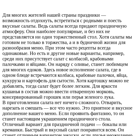
Для многих жителей нашей страны праздники —
возможность отдохнуть, встретиться с родными и поесть
вкусные салаты. Ведь салаты всегда придают праздничную
атмосферу. Они наиболее популярные, и без них не
представляется ни один торжественный стол. Хотя салаты мы
готовим не только в торжества, а и в будничной жизни для
разнообразия меню. При этом часто рецепты всегда
одинаковые. Но есть и другие новые варианты, например,
среди них присутствует салат с колбасой, крабовыми
палочками и яйцами. Он наряду с оливье, станет любимцем
для многих едоков. Здесь новое исполнение салата, где в
одном блюде встречаются колбаса, крабовые палочки, яйца,
кукуруза и картофель для сытости. Хотя картошку можно не
добавлять, тогда салат будет более легким. Для яркости
кушанья в состав можно ввести отваренную морковь,
консервированный горошек или перья зеленого лука.
В приготовлении салата нет ничего сложного. Отварить,
нарезать и смешать — все что нужно. Это приятное и вкусное
дополнение вашего меню. Если проявить фантазию, то он
станет настоящим украшением праздничного стола.
Отличный вариант для праздничной подачи — бокалы или
креманки. Быстрый и вкусный салат понравится всем. Он
станет отличным вариантом закуски, если друзья неожиданно