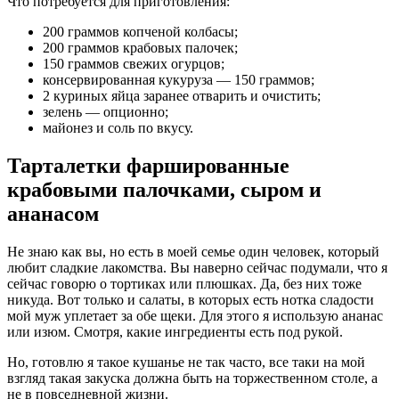
Что потребуется для приготовления:
200 граммов копченой колбасы;
200 граммов крабовых палочек;
150 граммов свежих огурцов;
консервированная кукуруза — 150 граммов;
2 куриных яйца заранее отварить и очистить;
зелень — опционно;
майонез и соль по вкусу.
Тарталетки фаршированные
крабовыми палочками, сыром и
ананасом
Не знаю как вы, но есть в моей семье один человек, который
любит сладкие лакомства. Вы наверно сейчас подумали, что я
сейчас говорю о тортиках или плюшках. Да, без них тоже
никуда. Вот только и салаты, в которых есть нотка сладости
мой муж уплетает за обе щеки. Для этого я использую ананас
или изюм. Смотря, какие ингредиенты есть под рукой.
Но, готовлю я такое кушанье не так часто, все таки на мой
взгляд такая закуска должна быть на торжественном столе, а
не в повседневной жизни.