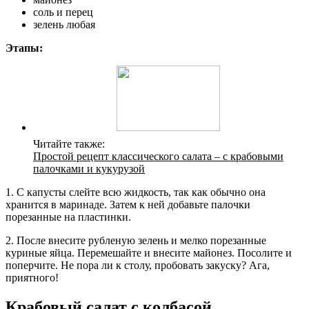
соль и перец
зелень любая
Этапы:
Читайте также:
Простой рецепт классического салата – с крабовыми
палочками и кукурузой
1. С капусты слейте всю жидкость, так как обычно она
хранится в маринаде. Затем к ней добавьте палочки
порезанные на пластинки.
2. После внесите рубленую зелень и мелко порезанные
куриные яйца. Перемешайте и внесите майонез. Посолите и
поперчите. Не пора ли к столу, пробовать закуску? Ага,
приятного!
Крабовый салат с колбасой