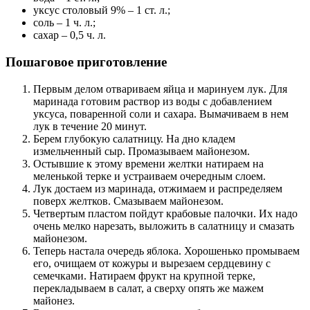
уксус столовый 9% – 1 ст. л.;
соль – 1 ч. л.;
сахар – 0,5 ч. л.
Пошаговое приготовление
Первым делом отвариваем яйца и маринуем лук. Для
маринада готовим раствор из воды с добавлением
уксуса, поваренной соли и сахара. Вымачиваем в нем
лук в течение 20 минут.
Берем глубокую салатницу. На дно кладем
измельченный сыр. Промазываем майонезом.
Остывшие к этому времени желтки натираем на
меленькой терке и устраиваем очередным слоем.
Лук достаем из маринада, отжимаем и распределяем
поверх желтков. Смазываем майонезом.
Четвертым пластом пойдут крабовые палочки. Их надо
очень мелко нарезать, выложить в салатницу и смазать
майонезом.
Теперь настала очередь яблока. Хорошенько промываем
его, очищаем от кожуры и вырезаем сердцевину с
семечками. Натираем фрукт на крупной терке,
перекладываем в салат, а сверху опять же мажем
майонез.