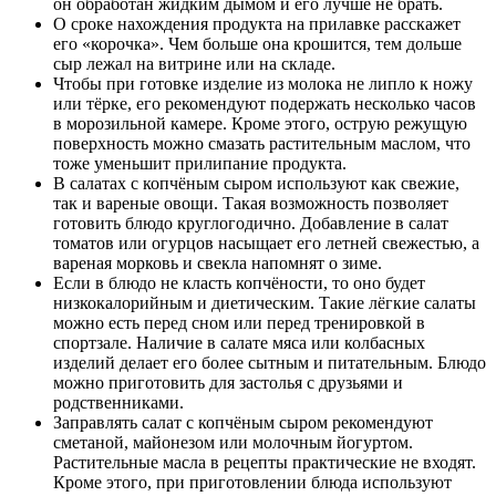
он обработан жидким дымом и его лучше не брать.
О сроке нахождения продукта на прилавке расскажет
его «корочка». Чем больше она крошится, тем дольше
сыр лежал на витрине или на складе.
Чтобы при готовке изделие из молока не липло к ножу
или тёрке, его рекомендуют подержать несколько часов
в морозильной камере. Кроме этого, острую режущую
поверхность можно смазать растительным маслом, что
тоже уменьшит прилипание продукта.
В салатах с копчёным сыром используют как свежие,
так и вареные овощи. Такая возможность позволяет
готовить блюдо круглогодично. Добавление в салат
томатов или огурцов насыщает его летней свежестью, а
вареная морковь и свекла напомнят о зиме.
Если в блюдо не класть копчёности, то оно будет
низкокалорийным и диетическим. Такие лёгкие салаты
можно есть перед сном или перед тренировкой в
спортзале. Наличие в салате мяса или колбасных
изделий делает его более сытным и питательным. Блюдо
можно приготовить для застолья с друзьями и
родственниками.
Заправлять салат с копчёным сыром рекомендуют
сметаной, майонезом или молочным йогуртом.
Растительные масла в рецепты практические не входят.
Кроме этого, при приготовлении блюда используют