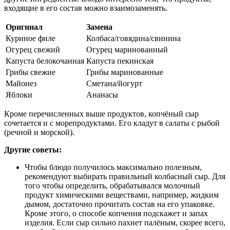
входящие в его состав можно взаимозаменять.
Оригинал
Замена
Куриное филе
Колбаса/говядина/свинина
Огурец свежий
Огурец маринованный
Капуста белокочанная
Капуста пекинская
Грибы свежие
Грибы маринованные
Майонез
Сметана/йогурт
Яблоки
Ананасы
Кроме перечисленных выше продуктов, копчёный сыр
сочетается и с морепродуктами. Его кладут в салаты с рыбой
(речной и морской).
Другие советы:
Чтобы блюдо получилось максимально полезным,
рекомендуют выбирать правильный колбасный сыр. Для
того чтобы определить, обрабатывался молочный
продукт химическими веществами, например, жидким
дымом, достаточно прочитать состав на его упаковке.
Кроме этого, о способе копчения подскажет и запах
изделия. Если сыр сильно пахнет палёным, скорее всего,