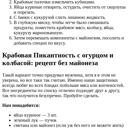
Крабовые палочки измельчить кубиками.
Яйца куриные отварить, остудить, очистить от скорлупы
и порезать.
С банки с кукурузой слить лишнюю жидкость.
В глубокую миску, чтобы легче было смешивать
продукты, поместить крабовое мясо, колбасу, яйца,
кукурузу маринованную.
Затем перемешать компоненты с майонезом, посолить и
добавить специи по вкусу.
Крабовая Пикантность с огурцом и
колбасой: рецепт без майонеза
Такой вариант точно придумал мужчина, хотя я в этом не
уверена, но все таки так считаю. Именно наши защитники
всегда любят во всех блюдах побольше мяса или копченостей.
Все ингредиенты по списку отлично подходят друг к другу,
так что получится безупречно. Пробуйте сделать.
Нам понадобится:
яйцо куриное — 3 шт.
зеленый лук — пучок
сметана или майонез (если уж без него не можете жить)