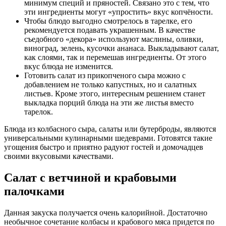
минимум специй и пряностей. Связано это с тем, что
эти ингредиенты могут «упростить» вкус копчёности.
Чтобы блюдо выгодно смотрелось в тарелке, его
рекомендуется подавать украшенным. В качестве
съедобного «декора» используют маслины, оливки,
виноград, зелень, кусочки ананаса. Выкладывают салат,
как слоями, так и перемешав ингредиенты. От этого
вкус блюда не изменится.
Готовить салат из прикопченого сыра можно с
добавлением не только капустных, но и салатных
листьев. Кроме этого, интересным решением станет
выкладка порций блюда на эти же листья вместо
тарелок.
Блюда из колбасного сыра, салаты или бутерброды, являются
универсальными кулинарными шедеврами. Готовятся такие
угощения быстро и приятно радуют гостей и домочадцев
своими вкусовыми качествами.
Салат с ветчиной и крабовыми
палочками
Данная закуска получается очень калорийной. Достаточно
необычное сочетание колбасы и крабового мяса придется по