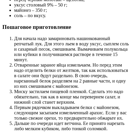
уксус столовый 9% – 50 г;
майонез – 350 г;
соль – по вкусу.
Пошаговое приготовление
Для начала надо замариновать нашинкованный
репчатый лук. Для этого льем в воду уксус, сыплем соль
и сахарный песок, смешиваем. Вымачиваем полукольца
или кубики в получившемся растворе в течение 15
минут.
Отваренные заранее яйца измельчаем. Но перед этим
надо отделить белки от желтков, так как использоваться
в салате они будут раздельно. В свою очередь,
нарезанный белок разделяем на 2 равные части, и одну
из них смешиваем с майонезом.
Миску застилаем пищевой пленкой. Сделать это надо
обязательно, так как в конце мы перевернем салат, и
нижний слой станет верхним.
Первым рядочком выкладываем белки с майонезом,
следующим засыпаем измельченный арахис. Если у вас
только свежие орехи, то предварительно обжарьте их.
Дальше по очереди идет ветчина. Ее принято нарезать
либо мелким кубиком, либо тонкой соломкой.