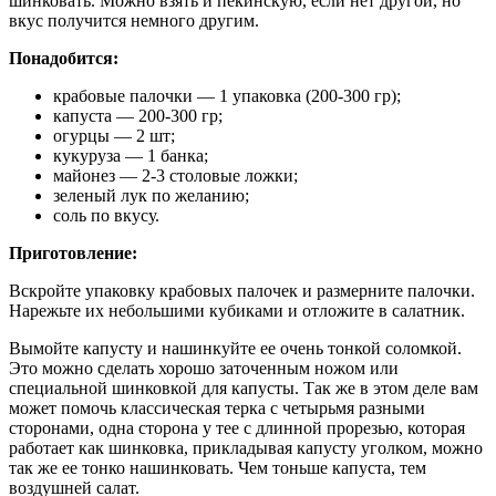
шинковать. Можно взять и пекинскую, если нет другой, но
вкус получится немного другим.
Понадобится:
крабовые палочки — 1 упаковка (200-300 гр);
капуста — 200-300 гр;
огурцы — 2 шт;
кукуруза — 1 банка;
майонез — 2-3 столовые ложки;
зеленый лук по желанию;
соль по вкусу.
Приготовление:
Вскройте упаковку крабовых палочек и размерните палочки.
Нарежьте их небольшими кубиками и отложите в салатник.
Вымойте капусту и нашинкуйте ее очень тонкой соломкой.
Это можно сделать хорошо заточенным ножом или
специальной шинковкой для капусты. Так же в этом деле вам
может помочь классическая терка с четырьмя разными
сторонами, одна сторона у тее с длинной прорезью, которая
работает как шинковка, прикладывая капусту уголком, можно
так же ее тонко нашинковать. Чем тоньше капуста, тем
воздушней салат.