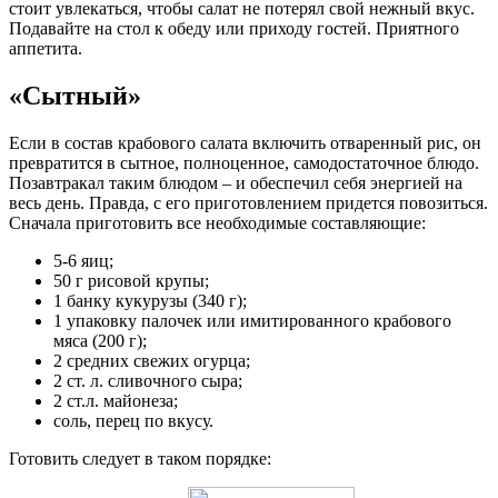
стоит увлекаться, чтобы салат не потерял свой нежный вкус.
Подавайте на стол к обеду или приходу гостей. Приятного
аппетита.
«Сытный»
Если в состав крабового салата включить отваренный рис, он
превратится в сытное, полноценное, самодостаточное блюдо.
Позавтракал таким блюдом – и обеспечил себя энергией на
весь день. Правда, с его приготовлением придется повозиться.
Сначала приготовить все необходимые составляющие:
5-6 яиц;
50 г рисовой крупы;
1 банку кукурузы (340 г);
1 упаковку палочек или имитированного крабового
мяса (200 г);
2 средних свежих огурца;
2 ст. л. сливочного сыра;
2 ст.л. майонеза;
соль, перец по вкусу.
Готовить следует в таком порядке: