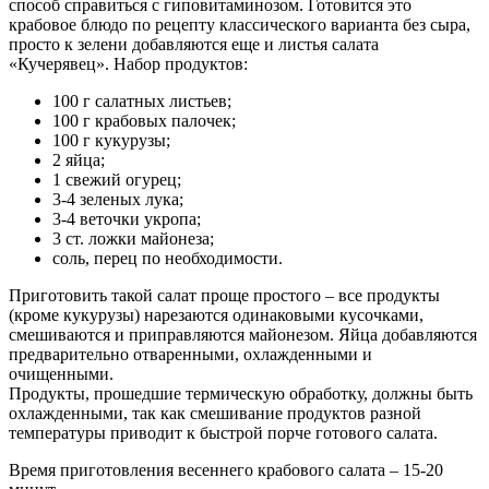
способ справиться с гиповитаминозом. Готовится это
крабовое блюдо по рецепту классического варианта без сыра,
просто к зелени добавляются еще и листья салата
«Кучерявец». Набор продуктов:
100 г салатных листьев;
100 г крабовых палочек;
100 г кукурузы;
2 яйца;
1 свежий огурец;
3-4 зеленых лука;
3-4 веточки укропа;
3 ст. ложки майонеза;
соль, перец по необходимости.
Приготовить такой салат проще простого – все продукты
(кроме кукурузы) нарезаются одинаковыми кусочками,
смешиваются и приправляются майонезом. Яйца добавляются
предварительно отваренными, охлажденными и
очищенными.
Продукты, прошедшие термическую обработку, должны быть
охлажденными, так как смешивание продуктов разной
температуры приводит к быстрой порче готового салата.
Время приготовления весеннего крабового салата – 15-20