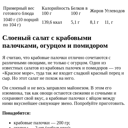
Примерный вес
Калорийность
Белков в
Жиров
Углеводов
готового блюда
100 г
100 г
1040 г (10 порций
139,6 ккал
5,1 г
8,1 г
11, г
по 104 г)
Слоеный салат с крабовыми
палочками, огурцом и помидором
Я считаю, что крабовые палочки отлично сочетаются с
различными овощами, не только с огурцом. Один из
известных салатов из крабовых палочек и помидоров — это
«Красное море», туда так же входит сладкий красный перец и
сыр. Но этот салат не похож на него.
Он слоеный и не весь заправлен майонезом. В этом его
изюминка, так как овощи остаются свежими и сочными и
сохраняют свой вкус, а крабовые палочки с яйцом между
ними вкуснейшее связующее звено. Попробуйте приготовить.
Понадобится:
крабовые палочки — 200 гр;
огурцы — 2 шт (небольшие);