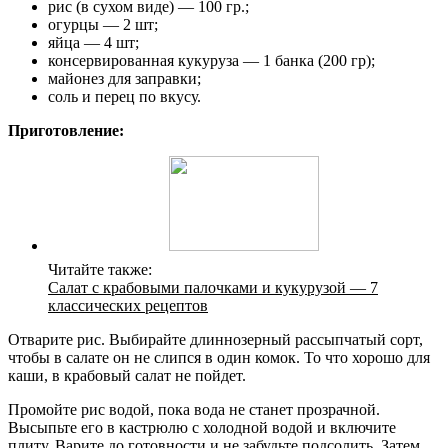
рис (в сухом виде) — 100 гр.;
огурцы — 2 шт;
яйца — 4 шт;
консервированная кукуруза — 1 банка (200 гр);
майонез для заправки;
соль и перец по вкусу.
Приготовление:
Читайте также:
Салат с крабовыми палочками и кукурузой — 7
классических рецептов
Отварите рис. Выбирайте длиннозерный рассыпчатый сорт,
чтобы в салате он не слипся в один комок. То что хорошо для
каши, в крабовый салат не пойдет.
Промойте рис водой, пока вода не станет прозрачной.
Высыпьте его в кастрюлю с холодной водой и включите
плиту. Варите до готовности и не забудьте подсолить. Затем