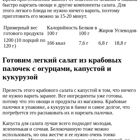
быстро нарезать овощи и другие компоненты салата. Для
этого легкого блюда не нужно ничего варить, поэтому
приготовить его можно за 15-20 минут.
Примерный вес
Калорийность
Белков в
Жиров
Углеводов
готового продукта
100 г
100 г
1200 (10 порций по
166 ккал
7,6 г
6,8 г
18,8 г
120 г)
Готовим легкий салат из крабовых
палочек с огурцами, капустой и
кукурузой
Прелесть этого крабового салата с капустой в том, что ничего
не нужно варить заранее. Все ингредиенты уже готовы,
потому что это овощи и продукты из магазина. Крабовые
палочки в упаковке, а кукуруза в банке и самое долгое, что
потребуется это распаковать их и нарезать палочки.
Капуста для салата лучше всего подходит молодая,
зелененькая и сочная. Белокочанную тоже можно
использовать, но она жестче и ее нужно очень тонко