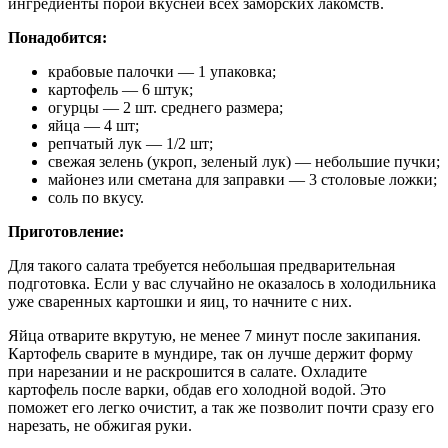
ингредиенты порой вкусней всех заморских лакомств.
Понадобится:
крабовые палочки — 1 упаковка;
картофель — 6 штук;
огурцы — 2 шт. среднего размера;
яйца — 4 шт;
репчатый лук — 1/2 шт;
свежая зелень (укроп, зеленый лук) — небольшие пучки;
майонез или сметана для заправки — 3 столовые ложки;
соль по вкусу.
Приготовление:
Для такого салата требуется небольшая предварительная
подготовка. Если у вас случайно не оказалось в холодильника
уже сваренных картошки и яиц, то начните с них.
Яйца отварите вкрутую, не менее 7 минут после закипания.
Картофель сварите в мундире, так он лучше держит форму
при нарезании и не раскрошится в салате. Охладите
картофель после варки, обдав его холодной водой. Это
поможет его легко очистит, а так же позволит почти сразу его
нарезать, не обжигая руки.