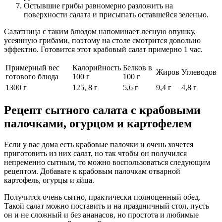
Остывшие грибы равномерно разложить на
поверхности салата и присыпать оставшейся зеленью.
Салатница с таким блюдом напоминает лесную опушку,
усеянную грибами, поэтому на столе смотрится довольно
эффектно. Готовится этот крабовый салат примерно 1 час.
Примерный вес
Калорийность
Белков в
Жиров
Углеводов
готового блюда
100 г
100 г
1300 г
125, 8 г
5,6 г
9,4 г
4,8 г
Рецепт сытного салата с крабовыми
палочками, огурцом и картофелем
Если у вас дома есть крабовые палочки и очень хочется
приготовить из них салат, но так чтобы он получился
непременно сытным, то можно воспользоваться следующим
рецептом. Добавьте к крабовым палочкам отварной
картофель, огурцы и яйца.
Получится очень сытно, практически полноценный обед.
Такой салат можно поставить и на праздничный стол, пусть
он и не сложный и без ананасов, но простота и любимые