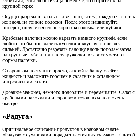
кубиками, если любите яйца помельче, то натрите их на
крупной терке.
Огурцы разрежьте вдоль на две части, затем, каждую часть так
же вдоль на тонкие полоски. После этого нашинкуйте
поперек, получится очень короткая соломка или кубики.
Крабовые палочки можно нарезать немного крупней, если
любите чтобы попадались кусочки и вкус чувствовался
сильней. Достаточно разрезать палочку вдоль пополам затем
на крупные кубики или полукружочки, в зависимости от
формы палочки.
С горошком поступите просто, откройте банку, слейте
жидкость и выложите горошек в салатник к остальным
ингредиентам салата.
Добавьте майонез, немного подсолите и перемешайте. Салат с
крабовыми палочками и горошком готов, вкусно и очень
быстро.
«Радуга»
Оригинальное сочетание продуктов в крабовом салате
«Радуга» с сухариками порадует настоящих гурманов. Способ