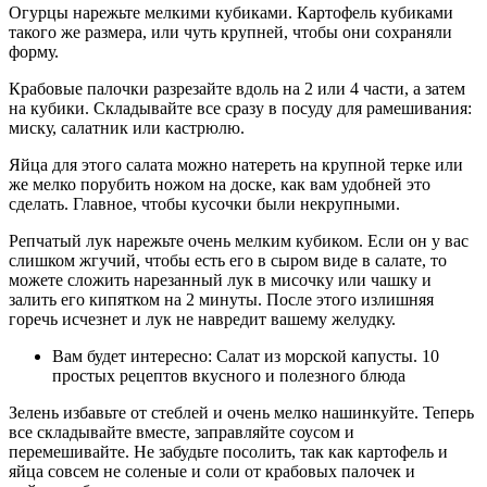
Огурцы нарежьте мелкими кубиками. Картофель кубиками
такого же размера, или чуть крупней, чтобы они сохраняли
форму.
Крабовые палочки разрезайте вдоль на 2 или 4 части, а затем
на кубики. Складывайте все сразу в посуду для рамешивания:
миску, салатник или кастрюлю.
Яйца для этого салата можно натереть на крупной терке или
же мелко порубить ножом на доске, как вам удобней это
сделать. Главное, чтобы кусочки были некрупными.
Репчатый лук нарежьте очень мелким кубиком. Если он у вас
слишком жгучий, чтобы есть его в сыром виде в салате, то
можете сложить нарезанный лук в мисочку или чашку и
залить его кипятком на 2 минуты. После этого излишняя
горечь исчезнет и лук не навредит вашему желудку.
Вам будет интересно: Салат из морской капусты. 10
простых рецептов вкусного и полезного блюда
Зелень избавьте от стеблей и очень мелко нашинкуйте. Теперь
все складывайте вместе, заправляйте соусом и
перемешивайте. Не забудьте посолить, так как картофель и
яйца совсем не соленые и соли от крабовых палочек и