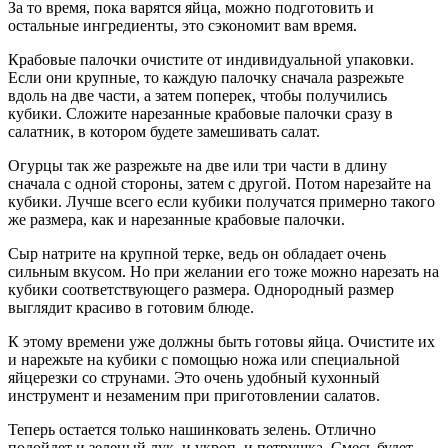
За то время, пока варятся яйца, можно подготовить и
остальные ингредиенты, это сэкономит вам время.
Крабовые палочки очистите от индивидуальной упаковки.
Если они крупные, то каждую палочку сначала разрежьте
вдоль на две части, а затем поперек, чтобы получились
кубики. Сложите нарезанные крабовые палочки сразу в
салатник, в котором будете замешивать салат.
Огурцы так же разрежьте на две или три части в длину
сначала с одной стороны, затем с другой. Потом нарезайте на
кубики. Лучше всего если кубики получатся примерно такого
же размера, как и нарезанные крабовые палочки.
Сыр натрите на крупной терке, ведь он обладает очень
сильным вкусом. Но при желании его тоже можно нарезать на
кубики соответствующего размера. Однородный размер
выглядит красиво в готовим блюде.
К этому времени уже должны быть готовы яйца. Очистите их
и нарежьте на кубики с помощью ножа или специальной
яйцерезки со струнами. Это очень удобный кухонный
инструмент и незаменим при приготовлении салатов.
Теперь остается только нашинковать зелень. Отлично
подойдет и зеленый лук, и укроп, и петрушка. Смесь будет