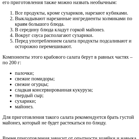
его приготовления также можно назвать необычным:
Все продукты, кроме сухариков, нарезают кубиками.
Выкладывают нарезанные ингредиенты холмиками по
краям большого блюда.
В середину блюда кладут горкой майонез.
Вокруг соуса располагают сухарики.
Перед употреблением салата продукты подсаливают и
осторожно перемешивают.
Компоненты этого крабового салата берут в равных частях –
по 200 г:
палочки;
свежие помидоры;
свежие огурцы;
сладкая консервированная кукуруза;
твердый сыр;
сухарики;
майонез.
Для приготовления такого салата рекомендуется брать густой
майонез, который не будет растекаться по блюду.
Время приготовления зависит от опытности хозяйки и навыка