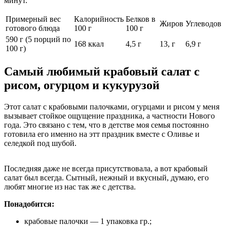
минут.
Примерный вес
Калорийность
Белков в
Жиров
Углеводов
готового блюда
100 г
100 г
590 г (5 порций по
168 ккал
4,5 г
13, г
6,9 г
100 г)
Самый любимый крабовый салат с
рисом, огурцом и кукурузой
Этот салат с крабовыми палочками, огурцами и рисом у меня
вызывает стойкое ощущение праздника, а частности Нового
года. Это связано с тем, что в детстве моя семья постоянно
готовила его именно на этт праздник вместе с Оливье и
селедкой под шубой.
Последняя даже не всегда присутствовала, а вот крабовый
салат был всегда. Сытный, нежный и вкусный, думаю, его
любят многие из нас так же с детства.
Понадобится:
крабовые палочки — 1 упаковка гр.;