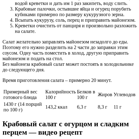
водой креветки и дать им 1 раз закипеть, воду слить.
Крабовые палочки, остывшие яйца и огурец порубить
кубиками примерно по размеру кукурузного зерна.
Всыпать кукурузу, соль, перец и приправить майонезом.
Креветки очистить от панциря и произвольно разложить
на салате.
Салат желательно заправлять майонезом незадолго до еды.
Поэтому его нужно разделить на 2 части до заправки этим
соусом. Одну часть поместить в холод, другую приправить
майонезом и подать на стол.
Без майонеза крабовый салат может постоять в холодильнике
до следующего дня.
Время приготовления салата – примерно 20 минут.
Примерный вес
Калорийность
Белков в
Жиров
Углеводов
готового блюда
100 г
100 г
1430 г (14 порций
143,2 ккал
6,3 г
8,3 г
11 г
по 100 г)
Крабовый салат с огурцом и сладким
перцем — видео рецепт