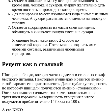
Остается добавить в массу все прочие компоненты,
кроме яиц, чеснока и сухарей. Фаршу желательно дать
время постоять в прохладе некоторое время.
Для панировки вместе взбиваются яйца с измельченным
чесноком. А сухари рассыпаются отдельно на плоскую
тарелку.
Остается сформировать из массы сами шницели,
обмакнуть в яично-чесночную смесь и в сухари.
Угощение будет жариться с 2 сторон до
аппетитной корочки. После можно подавать их с
любыми соусами, различными любимыми
гарнирами.
Рецепт как в столовой
Шницели – блюдо, которая часто подается в столовых и кафе
быстрого питания. Некоторым кулинарам нравится именно
такой вариант его приготовления. Далее публикуется рецепт,
по которому шницели получаются именно «столовскими».
Они оказываются сочными, тонкими, золотистыми – с
хрустящей корочкой. Калорийность угощения в итоге
получается приблизительно 147 ккал на 100 г.
А его БЖУ: