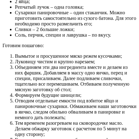
2 яйца;
Репчатый лучок – одна головка;
Сухарики панировочные – один стаканчик. Можно
приготовить самостоятельно из сухого батона. Для этого
необходимо просто размельчить его;
Сливки – 2 большие ложки;
Соль, перчик, специи и лаврушка – по вкусу.
Готовим пошагово:
Вымытое и просушенное мяско режем кусочками;
Луковицу чистим и крупно нарезаем;
Объединяем эти два ингредиента вместе и делаем из
них фаршик. Добавляем в массу одно яичко, перец и
специи, присаливаем. Далее подливаем сливочки,
тщательно все перемешиваем. Отбиваем полученную
мясную заготовку об стол;
Формируем будущие шницели;
Отводим отдельные емкости под взбитое яйцо и
панировочные сухарики. Обмакиваем наши заготовочки
в яичко, следом обильно обваливаем в панировке и
немного дать полежать;
Тем временем разогреваем на сковородочке масло.
Делаем обжарку заготовок с расчетом по 5 минут на
одну сторону;