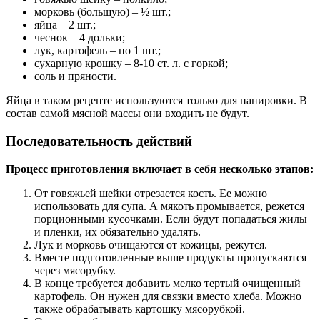
морковь (большую) – ½ шт.;
яйца – 2 шт.;
чеснок – 4 дольки;
лук, картофель – по 1 шт.;
сухарную крошку – 8-10 ст. л. с горкой;
соль и пряности.
Яйца в таком рецепте используются только для панировки. В
состав самой мясной массы они входить не будут.
Последовательность действий
Процесс приготовления включает в себя несколько этапов:
От говяжьей шейки отрезается кость. Ее можно
использовать для супа. А мякоть промывается, режется
порционными кусочками. Если будут попадаться жилы
и пленки, их обязательно удалять.
Лук и морковь очищаются от кожицы, режутся.
Вместе подготовленные выше продукты пропускаются
через мясорубку.
В конце требуется добавить мелко тертый очищенный
картофель. Он нужен для связки вместо хлеба. Можно
также обрабатывать картошку мясорубкой.