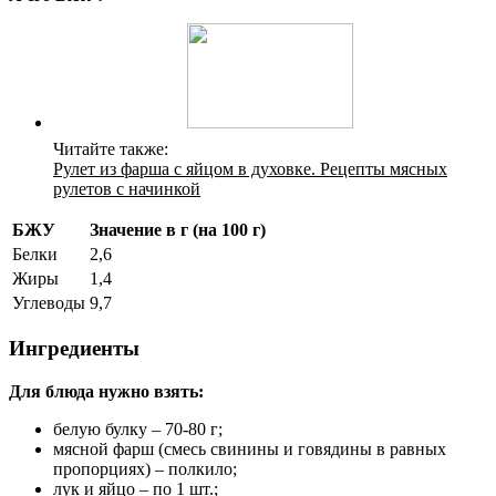
Читайте также:
Рулет из фарша с яйцом в духовке. Рецепты мясных
рулетов с начинкой
БЖУ
Значение в г (на 100 г)
Белки
2,6
Жиры
1,4
Углеводы
9,7
Ингредиенты
Для блюда нужно взять:
белую булку – 70-80 г;
мясной фарш (смесь свинины и говядины в равных
пропорциях) – полкило;
лук и яйцо – по 1 шт.;