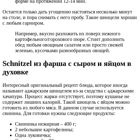
форме на протяжении 12-14 мин.
Остается только дать угощению настояться несколько минут
на столе, и пора снимать с него пробу. Такие шницели хороши
с любым гарниром.
Например, вкусно разложить их поверх нежного
картофельного/горохового пюре. Стоит дополнить
обед любым овощным салатом или просто свежей
зеленью, кусочками разнообразных овощей.
Schnitzel из фарша с сыром и яйцом в
духовке
Интересный оригинальный рецепт блюда, которое иногда
называют аджарским шницелем из-за сходства с аджарскими
хачапури. Процесс жарки отсутствует, поэтому кушанье не
содержит лишних калорий. Такой шницель с яйцом можно
готовить из любого мяса. В данном случае используется
свинина. Для готовки нужны следующие продукты:
Свининка нежирная – 400 г;
2 небольшие картофелины;
Одна луковичка;