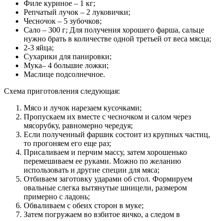
Филе куриное – 1 кг;
Репчатый лучок – 2 луковички;
Чесночок – 5 зубочков;
Сало – 300 г; Для получения хорошего фарша, сальце
нужно брать в количестве одной третьей от веса мясца;
2-3 яйца;
Сухарики для панировки;
Мука– 4 большие ложки;
Маслице подсолнечное.
Схема приготовления следующая:
Мясо и лучок нарезаем кусочками;
Пропускаем их вместе с чесночком и салом через
мясорубку, равномерно чередуя;
Если полученный фаршик состоит из крупных частиц,
то прогоняем его еще раз;
Присаливаем и перчим массу, затем хорошенько
перемешиваем ее руками. Можно по желанию
использовать и другие специи для мяса;
Отбиваем заготовку ударами об стол. Формируем
овальные слегка вытянутые шницели, размером
примерно с ладонь;
Обваливаем с обеих сторон в муке;
Затем погружаем во взбитое яичко, а следом в