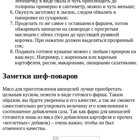
лепешечку в виде овала и чуть приплющить до
толщины примерно в сантиметр, можно и чуть меньше;
Окунуть заготовку в льезон, следом обвалять в
панировке из сухариков;
Проделать то же самое с оставшимся фаршем, потом
обжаривать шницели на сковороде с прогретым
маслицем с обеих сторон до хрустящей румяной
корочки. При нажатии должен выделяться прозрачный
сок;
Подавать готовое кушанье можно с любым гарниром на
ваш вкус. Например, с жаренным или вареным
картофелем, рисом, макаронами, овощными салатиками.
Заметки шеф-поваров
Мясо для приготовления шницелей лучше приобретать
цельным куском, нежели в виде готового фарша. Таким
образом, вы будете уверенны в его качестве, а так же сможете
самостоятельно регулировать величину его измельчения и
соотношение добавления сала. Так как фарш для шницелей
готовится лишь из мяса (без добавления картофеля и прочих
«котлетных» добавок) – очень важно, чтобы он был
отменного качества.