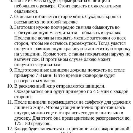
После из массы будут формироваться шницели
небольшого размера. Стоит сделать их аккуратными
овальными.
Отдельно взбивается второе яйцо. Сухарная крошка
рассыпается по второй тарелке.
Заготовки нужно поочередно сначала обмакнуть во
взбитую яичную массу, а затем – обвалять в сухарях.
Последние должны покрыть мясные заготовки со всех
сторон, чтобы не осталось промежутков. Тогда удастся
получить равномерную красивую и аппетитную корочку
на угощении. Кроме того, с таким покрытием наружу не
вытечет сок. В противном случае блюдо может
получиться суховатым.
Подготовленные шницели должны полежать на столе
примерно 7-8 мин. В это время в сковороде будет
разогреваться масло.
В раскаленный жир отправляются шницели.
Обжариваться они будут примерно по 4-5 мин с каждой
стороны.
После шницели перемещаются на салфетку для удаления
лишнего жира. Чтобы угощение точно приготовилось
внутри, можно еще и отправить его дополнительно в
духовку. Для этого она предварительно разогревается до
175-180 градусов.
Блюдо будет запекаться на противне или в жаропрочной