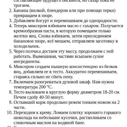
составляющие будущего бисквита, но сахар пока не
трогаем.
Бананы (вилкой, блендером или при помощи терки)
превращаем в пюре.
Добавляем йогурт и перемешиваем до однородности.
Теперь миксером взбиваем масло с сахаром. Получается
кремообразная паста, в которую помещаем только
желтки яиц. Снова взбиваем, затем присоединяем
банановое пюре, всё мешаем, отправляем заготовку в
холодильник.
Через полчаса достаем эту массу, продолжаем с ней
работать. Вымешивая, частями всыпаем сухие
ингредиенты.
Миксером создаем пышную консистенцию из белков
яиц, добавляем ее в тесто. Аккуратно перемешиваем,
стараясь сильно не сбить пену.
Включаем разогреваться духовой шкаф. Нам нужна
температура 200 °С.
Тесто выливаем в круглую форму диаметром 18-20 см.
Печем сдобу 40-50 минут.
Остывший корж продольно режем тонким ножом на 2
части.
Переходим к крему. Ломаем плитку хорошего горького
шоколада на небольшие кусочки, растапливаем со
сливочным маслом на водяной бане.