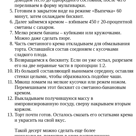
переливаем в форму мультиварки.
Готовим в закрытом виде на режиме «Выпечка» 60
минут, затем охлаждаем бисквит.
Далее займемся кремом – взбиваем 450 г 20-процентной
сметаны с сахаром.
Мелко режем бананы – кубиками или кружочками.
Можно даже сделать пюре.
Часть сметанного крема откладываем для обмазывания
торта. Оставшийся состав соединяем с кусочками
сладкого плода.
Возвращаемся к бисквиту. Если он уже остыл, разрезаем
его на две неравные части в пропорции 1:2.
Из большей составляющей вынимаем середину, оставляя
стенки целыми, чтобы образовалось подобие чаши.
Мякиш ломаем на мелкие кусочки или режем ножом.
Перемешиваем этот бисквит со сметанно-банановым
кремом.
Выкладываем получившуюся массу в
импровизированную посуду, сверху накрываем вторым
коржом.
Торт почти готов. Осталось смазать его остатками крема
и украсить на свой вкус.
Такой десерт можно сделать еще более
шоколадным, поместив в крем растопленную