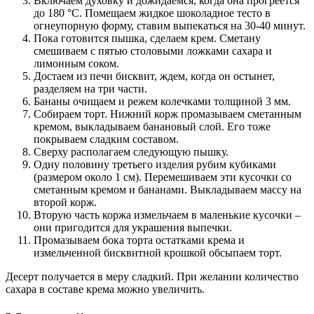
Включаем духовку и дожидаемся, когда она прогреется
до 180 °C. Помещаем жидкое шоколадное тесто в
огнеупорную форму, ставим выпекаться на 30-40 минут.
Пока готовится пышка, сделаем крем. Сметану
смешиваем с пятью столовыми ложками сахара и
лимонным соком.
Достаем из печи бисквит, ждем, когда он остынет,
разделяем на три части.
Бананы очищаем и режем колечками толщиной 3 мм.
Собираем торт. Нижний корж промазываем сметанным
кремом, выкладываем банановый слой. Его тоже
покрываем сладким составом.
Сверху располагаем следующую пышку.
Одну половину третьего изделия рубим кубиками
(размером около 1 см). Перемешиваем эти кусочки со
сметанным кремом и бананами. Выкладываем массу на
второй корж.
Вторую часть коржа измельчаем в маленькие кусочки –
они пригодится для украшения выпечки.
Промазываем бока торта остатками крема и
измельченной бисквитной крошкой обсыпаем торт.
Десерт получается в меру сладкий. При желании количество
сахара в составе крема можно увеличить.