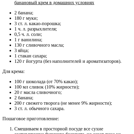
банановый крем в домашних условиях
2 банана;
180 г муки;
3 ст. л. какао-порошка;
1 ч. л. разрыхлителя;
0,5 ч. л. соли;
1 г ванилина;
130 г сливочного масла;
3 яйца;
1 стакан сахара;
120 г йогурта (без наполнителей и ароматизаторов).
Для крема:
100 г шоколада (от 70% какао);
100 мл сливок (10% жирности);
20 г масла сливочного;
2 банана;
200 г свежего творога (не менее 9% жирности);
3 ст. л. обычного сахара.
Пошаговое приготовление:
Смешиваем в просторной посуде все сухие