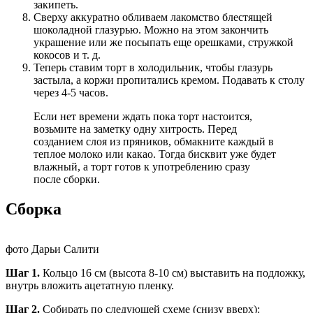
закипеть.
Сверху аккуратно обливаем лакомство блестящей
шоколадной глазурью. Можно на этом закончить
украшение или же посыпать еще орешками, стружкой
кокосов и т. д.
Теперь ставим торт в холодильник, чтобы глазурь
застыла, а коржи пропитались кремом. Подавать к столу
через 4-5 часов.
Если нет времени ждать пока торт настоится,
возьмите на заметку одну хитрость. Перед
созданием слоя из пряников, обмакните каждый в
теплое молоко или какао. Тогда бисквит уже будет
влажный, а торт готов к употреблению сразу
после сборки.
Сборка
фото Дарьи Салити
Шаг 1.
Кольцо 16 см (высота 8-10 см) выставить на подложку,
внутрь вложить ацетатную пленку.
Шаг 2.
Собирать по следующей схеме (снизу вверх):