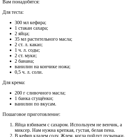
Вам понадобятся:
Для теста:
300 мл кефира;
1 стакан сахара;
2 яйца;
35 мл растительного масла;
2 ст. л. какао;
1 ч. л. соды;
2 ст. муки;
2 банана;
ванилин на кончике ножа;
0,5 ч. л. соли.
Для крема:
200 г сливочного масла;
1 банка сгущёнки;
ванилин по вкусам.
Пошаговое приготовление:
Яйца взбиваем с сахаром. Используем не венчик, а
миксер. Нам нужна крепкая, густая, белая пена.
В кефир кладем соду. Ждем, когда пойдут пузырьки.