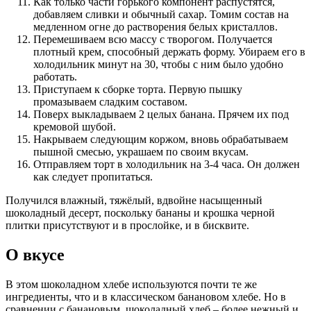
Как только части горького компонент распустятся,
добавляем сливки и обычный сахар. Томим состав на
медленном огне до растворения белых кристаллов.
Перемешиваем всю массу с творогом. Получается
плотный крем, способный держать форму. Убираем его в
холодильник минут на 30, чтобы с ним было удобно
работать.
Приступаем к сборке торта. Первую пышку
промазываем сладким составом.
Поверх выкладываем 2 целых банана. Прячем их под
кремовой шубой.
Накрываем следующим коржом, вновь обрабатываем
пышной смесью, украшаем по своим вкусам.
Отправляем торт в холодильник на 3-4 часа. Он должен
как следует пропитаться.
Получился влажный, тяжёлый, вдвойне насыщенный
шоколадный десерт, поскольку бананы и крошка черной
плитки присутствуют и в прослойке, и в бисквите.
О вкусе
В этом шоколадном хлебе используются почти те же
ингредиенты, что и в классическом банановом хлебе. Но в
сравнении с банановым, шоколадный хлеб – более нежный и