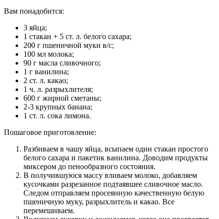
Вам понадобится:
3 яйца;
1 стакан + 5 ст. л. белого сахара;
200 г пшеничной муки в/с;
100 мл молока;
90 г масла сливочного;
1 г ванилина;
2 ст. л. какао;
1 ч. л. разрыхлителя;
600 г жирной сметаны;
2-3 крупных банана;
1 ст. л. сока лимона.
Пошаговое приготовление:
Разбиваем в чашу яйца, всыпаем один стакан простого
белого сахара и пакетик ванилина. Доводим продукты
миксером до пенообразного состояния.
В получившуюся массу вливаем молоко, добавляем
кусочками разрезанное подтаявшее сливочное масло.
Следом отправляем просеянную качественную белую
пшеничную муку, разрыхлитель и какао. Все
перемешиваем.