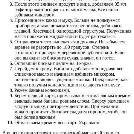
После этого вливаем продукт в яйца, добавляем 35 мл
рафинированного растительного масла. Все снова
взбиваем миксером.
Присоединяем какао и муку. Больше не пользуемся
прибором, а замешиваем тесто венчиком, добиваясь
гладкой, блестящей, однородной структуры. Полученная
масса покажется жидковатой и будет растекаться.
Отправляем тесто выпекаться в духовку. Не забываем
заранее ее разогреть до 180 градусов. Степень
готовности проверяем деревянной зубочисткой. Если
она выходит из бисквита сухая, значит, он готов.
Остывший бисквит делим на 3 коржа.
Перейдем к крему. Ванилин добавляем в подтаявшее
сливочное масло и начинаем взбивать миксером,
постепенно вводя сгущенное молоко. Прекращаем, как
только получим консистенцию и сладость по вкусу.
Режем бананы колесиками.
Берем первый корж, промазываем его масляным кремом,
выкладываем бананы ровным слоем. Сверху размещаем
вторую пышку, повторяем действия. При желании
можно пропитать бисквит сладким сиропом, чтобы он
был более влажным.
Обмазываем кремом весь торт. Украшаем.
В рецепте присутствует классический масляный крем со