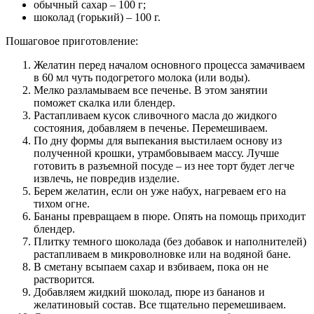
обычный сахар – 100 г;
шоколад (горький) – 100 г.
Пошаговое приготовление:
Желатин перед началом основного процесса замачиваем
в 60 мл чуть подогретого молока (или воды).
Мелко разламываем все печенье. В этом занятии
поможет скалка или блендер.
Растапливаем кусок сливочного масла до жидкого
состояния, добавляем в печенье. Перемешиваем.
По дну формы для выпекания выстилаем основу из
полученной крошки, утрамбовываем массу. Лучше
готовить в разъемной посуде – из нее торт будет легче
извлечь, не повредив изделие.
Берем желатин, если он уже набух, нагреваем его на
тихом огне.
Бананы превращаем в пюре. Опять на помощь приходит
блендер.
Плитку темного шоколада (без добавок и наполнителей)
растапливаем в микроволновке или на водяной бане.
В сметану всыпаем сахар и взбиваем, пока он не
растворится.
Добавляем жидкий шоколад, пюре из бананов и
желатиновый состав. Все тщательно перемешиваем.