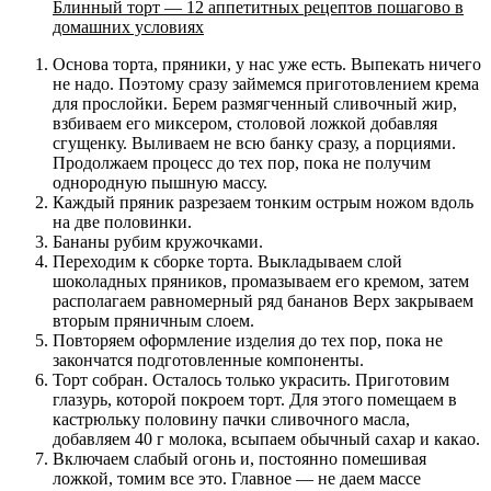
Блинный торт — 12 аппетитных рецептов пошагово в
домашних условиях
Основа торта, пряники, у нас уже есть. Выпекать ничего
не надо. Поэтому сразу займемся приготовлением крема
для прослойки. Берем размягченный сливочный жир,
взбиваем его миксером, столовой ложкой добавляя
сгущенку. Выливаем не всю банку сразу, а порциями.
Продолжаем процесс до тех пор, пока не получим
однородную пышную массу.
Каждый пряник разрезаем тонким острым ножом вдоль
на две половинки.
Бананы рубим кружочками.
Переходим к сборке торта. Выкладываем слой
шоколадных пряников, промазываем его кремом, затем
располагаем равномерный ряд бананов Верх закрываем
вторым пряничным слоем.
Повторяем оформление изделия до тех пор, пока не
закончатся подготовленные компоненты.
Торт собран. Осталось только украсить. Приготовим
глазурь, которой покроем торт. Для этого помещаем в
кастрюльку половину пачки сливочного масла,
добавляем 40 г молока, всыпаем обычный сахар и какао.
Включаем слабый огонь и, постоянно помешивая
ложкой, томим все это. Главное — не даем массе