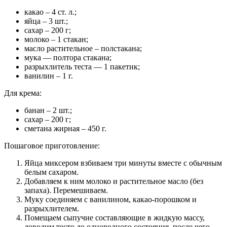
какао – 4 ст. л.;
яйца – 3 шт.;
сахар – 200 г;
молоко – 1 стакан;
масло растительное – полстакана;
мука — полтора стакана;
разрыхлитель теста — 1 пакетик;
ванилин – 1 г.
Для крема:
банан – 2 шт.;
сахар – 200 г;
сметана жирная – 450 г.
Пошаговое приготовление:
Яйца миксером взбиваем три минуты вместе с обычным
белым сахаром.
Добавляем к ним молоко и растительное масло (без
запаха). Перемешиваем.
Муку соединяем с ванилином, какао-порошком и
разрыхлителем.
Помещаем сыпучие составляющие в жидкую массу,
доводим тесто до однородного состояния, после чего