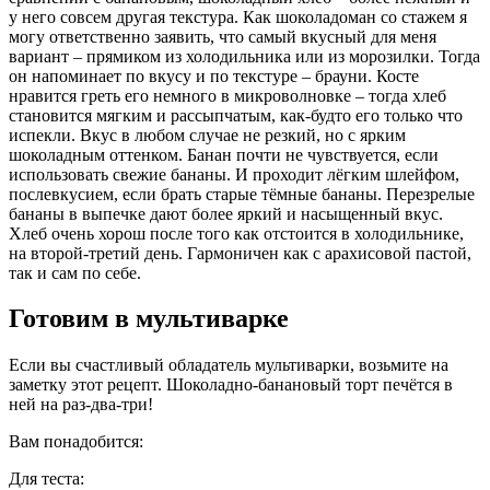
у него совсем другая текстура. Как шоколадоман со стажем я
могу ответственно заявить, что самый вкусный для меня
вариант – прямиком из холодильника или из морозилки. Тогда
он напоминает по вкусу и по текстуре – брауни. Косте
нравится греть его немного в микроволновке – тогда хлеб
становится мягким и рассыпчатым, как-будто его только что
испекли. Вкус в любом случае не резкий, но с ярким
шоколадным оттенком. Банан почти не чувствуется, если
использовать свежие бананы. И проходит лёгким шлейфом,
послевкусием, если брать старые тёмные бананы. Перезрелые
бананы в выпечке дают более яркий и насыщенный вкус.
Хлеб очень хорош после того как отстоится в холодильнике,
на второй-третий день. Гармоничен как с арахисовой пастой,
так и сам по себе.
Готовим в мультиварке
Если вы счастливый обладатель мультиварки, возьмите на
заметку этот рецепт. Шоколадно-банановый торт печётся в
ней на раз-два-три!
Вам понадобится:
Для теста: