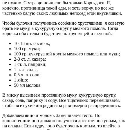
не нужно. С утра до ночи ели бы только Корн-доги. Я,
конечно, противница такой еды, и хоть ворчу, но все же
частенько балую своих любимых непосед этой вкусняшкой.
Чтобы булочки получились особенно хрустящими, я советую
брать не муку, а кукурузную крупу мелкого помола. Тогда
корочка обязательно будет очень хрустящей и вкусной.
10-15 шт. сосисок;
100 гр. муки;
100 гр. кукурузной крупы мелкого помола или муки;
2-3 ст. л. сахара;
1 ст. л. паприки;
1 ч. л. соды;
0,5 ч. л. соли;
1 яйцо;
50 мл молока.
В миску высыпаем просеянную муку, кукурузную крупу,
сахар, соль, паприку и соду. Все тщательно перемешиваем,
чтобы все сухие ингредиенты равномерно распределились.
Добавляем яйцо и молоко. Замешиваем тесто. По
консистенции оно должно получится достаточно густым, как
на оладьи. Если вдруг оно будет очень крутым, то влейте в