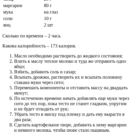
маргарин
80 г
мука
на глаз
соли
10 г
яиц
2 шт
Сколько по времени – 2 часа.
Какова калорийность – 173 калория.
Масло необходимо растворить до жидкого состояния;
Влить к маслу теплое молоко и туда же отправить одно
яйцо;
Взбить, добавить соль и сахар;
Всыпать дрожжи, растворить их и всыпать половину
стакана муки через сито;
Перемешать компоненты и отставить массу на двадцать
минут;
По истечению времени начать добавлять еще муки через
сито до тех пор, пока тесто не станет гладким, упругим
и не будет отходить от рук;
Убрать тесто в миску под пленку и дать ему вырасти в
два раза;
Сделать картофельное пюре, добавить к нему маргарин
и немного молока, чтобы пюре стало пышным,