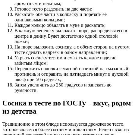
ароматным и нежным;
Готовое тесто разделить на две части;
Раскатать обе части в колбаску и порезать ее
одинаковыми кольцами;
Каждое кольцо обвалять в муке и раскатать;
В каждую лепешку выложить пюре, распределяя его в
центре в длину. Будет достаточно одной столовой
ложки;
На пюре выложить сосиску, а с обеих сторон на пустом
тесте сделать надрезы в одном направлении;
Укрыть сосиску тестом и смазать каждое изделие
взбитым яйцом;
Переложить палочки с мясной начинкой на смазанный
противень и отправить на пятнадцать минут в духовой
шкаф при 50 градусах;
Затем увеличить до 250 градусов и запекать до
румяности.
Сосика в тесте по ГОСТу – вкус, родом
из детства
Традиционно в этом блюде используется дрожжевое тесто,
которое является более сытным и пикантным. Рецепт взят из
старинной советской книги и по нему готовили наши