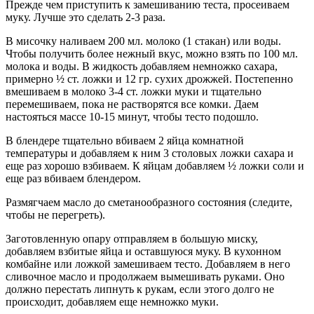
Прежде чем приступить к замешиванию теста, просеиваем
муку. Лучше это сделать 2-3 раза.
В мисочку наливаем 200 мл. молоко (1 стакан) или воды.
Чтобы получить более нежный вкус, можно взять по 100 мл.
молока и воды. В жидкость добавляем немножко сахара,
примерно ½ ст. ложки и 12 гр. сухих дрожжей. Постепенно
вмешиваем в молоко 3-4 ст. ложки муки и тщательно
перемешиваем, пока не растворятся все комки. Даем
настояться массе 10-15 минут, чтобы тесто подошло.
В блендере тщательно вбиваем 2 яйца комнатной
температуры и добавляем к ним 3 столовых ложки сахара и
еще раз хорошо взбиваем. К яйцам добавляем ½ ложки соли и
еще раз вбиваем блендером.
Размягчаем масло до сметанообразного состояния (следите,
чтобы не перегреть).
Заготовленную опару отправляем в большую миску,
добавляем взбитые яйца и оставшуюся муку. В кухонном
комбайне или ложкой замешиваем тесто. Добавляем в него
сливочное масло и продолжаем вымешивать руками. Оно
должно перестать липнуть к рукам, если этого долго не
происходит, добавляем еще немножко муки.