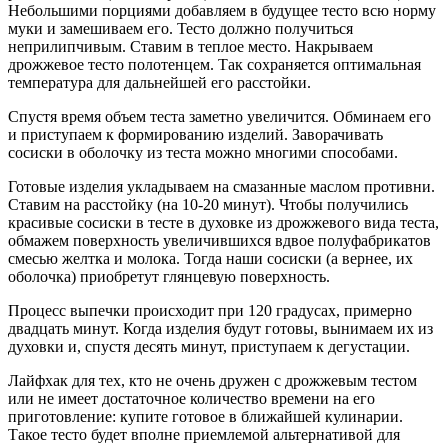
Небольшими порциями добавляем в будущее тесто всю норму
муки и замешиваем его. Тесто должно получиться
неприлипчивым. Ставим в теплое место. Накрываем
дрожжевое тесто полотенцем. Так сохраняется оптимальная
температура для дальнейшей его расстойки.
Спустя время объем теста заметно увеличится. Обминаем его
и приступаем к формированию изделий. Заворачивать
сосиски в оболочку из теста можно многими способами.
Готовые изделия укладываем на смазанные маслом противни.
Ставим на расстойку (на 10-20 минут). Чтобы получились
красивые сосиски в тесте в духовке из дрожжевого вида теста,
обмажем поверхность увеличившихся вдвое полуфабрикатов
смесью желтка и молока. Тогда наши сосиски (а вернее, их
оболочка) приобретут глянцевую поверхность.
Процесс выпечки происходит при 120 градусах, примерно
двадцать минут. Когда изделия будут готовы, вынимаем их из
духовки и, спустя десять минут, приступаем к дегустации.
Лайфхак для тех, кто не очень дружен с дрожжевым тестом
или не имеет достаточное количество времени на его
приготовление: купите готовое в ближайшей кулинарии.
Такое тесто будет вполне приемлемой альтернативой для