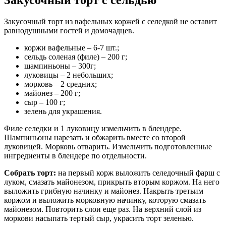
Закусочный торт с сельдью
Закусочный торт из вафельных коржей с селедкой не оставит
равнодушными гостей и домочадцев.
коржи вафельные – 6-7 шт.;
сельдь соленая (филе) – 200 г;
шампиньоны – 300г;
луковицы – 2 небольших;
морковь – 2 средних;
майонез – 200 г;
сыр – 100 г;
зелень для украшения.
Филе селедки и 1 луковицу измельчить в блендере.
Шампиньоны нарезать и обжарить вместе со второй
луковицей. Морковь отварить. Измельчить подготовленные
ингредиенты в блендере по отдельности.
Собрать торт:
на первый корж выложить селедочный фарш с
луком, смазать майонезом, прикрыть вторым коржом. На него
выложить грибную начинку и майонез. Накрыть третьим
коржом и выложить морковную начинку, которую смазать
майонезом. Повторить слои еще раз. На верхний слой из
моркови насыпать тертый сыр, украсить торт зеленью.