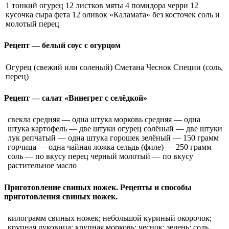
1 тонкий огурец 12 листков мяты 4 помидора черри 12
кусочка сыра фета 12 оливок «Каламата» без косточек соль и
молотый перец
Рецепт — белый соус с огурцом
Огурец (свежий или соленый) Сметана Чеснок Специи (соль,
перец)
Рецепт — салат «Винегрет с селёдкой»
свекла средняя — одна штука морковь средняя — одна
штука картофель — две штуки огурец солёный — две штуки
лук репчатый — одна штука горошек зелёный — 150 грамм
горчица — одна чайная ложка сельдь (филе) — 250 грамм
соль — по вкусу перец черный молотый — по вкусу
растительное масло
Приготовление свиных ножек. Рецепты и способы
приготовления свиных ножек.
килограмм свиных ножек; небольшой куриный окорочок;
крупная луковица; крупная морковь; чеснок; зелень; соль,