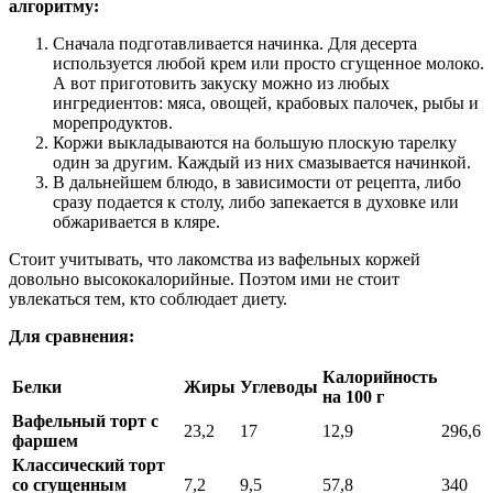
алгоритму:
Сначала подготавливается начинка. Для десерта
используется любой крем или просто сгущенное молоко.
А вот приготовить закуску можно из любых
ингредиентов: мяса, овощей, крабовых палочек, рыбы и
морепродуктов.
Коржи выкладываются на большую плоскую тарелку
один за другим. Каждый из них смазывается начинкой.
В дальнейшем блюдо, в зависимости от рецепта, либо
сразу подается к столу, либо запекается в духовке или
обжаривается в кляре.
Стоит учитывать, что лакомства из вафельных коржей
довольно высококалорийные. Поэтом ими не стоит
увлекаться тем, кто соблюдает диету.
Для сравнения:
Калорийность
Белки
Жиры
Углеводы
на 100 г
Вафельный торт с
23,2
17
12,9
296,6
фаршем
Классический торт
со сгущенным
7,2
9,5
57,8
340