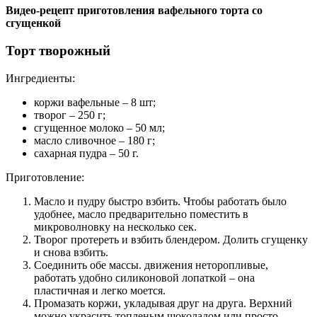
Видео-рецепт приготовления вафельного торта со
сгущенкой
Торт творожный
Ингредиенты:
коржи вафельные – 8 шт;
творог – 250 г;
сгущенное молоко – 50 мл;
масло сливочное – 180 г;
сахарная пудра – 50 г.
Приготовление:
Масло и пудру быстро взбить. Чтобы работать было
удобнее, масло предварительно поместить в
микроволновку на несколько сек.
Творог протереть и взбить блендером. Долить сгущенку
и снова взбить.
Соединить обе массы. движения неторопливые,
работать удобно силиконовой лопаткой – она
пластичная и легко моется.
Промазать коржи, укладывая друг на друга. Верхний
можно украсить топленым шоколадом или просто