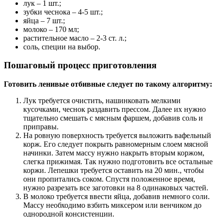
лук – 1 шт.;
зубки чеснока – 4-5 шт.;
яйца – 7 шт.;
молоко – 170 мл;
растительное масло – 2-3 ст. л.;
соль, специи на выбор.
Пошаговый процесс приготовления
Готовить ленивые отбивные следует по такому алгоритму:
Лук требуется очистить, нашинковать мелкими
кусочками, чеснок раздавить прессом. Далее их нужно
тщательно смешать с мясным фаршем, добавив соль и
приправы.
На ровную поверхность требуется выложить вафельный
корж. Его следует покрыть равномерным слоем мясной
начинки. Затем массу нужно накрыть вторым коржом,
слегка прижимая. Так нужно подготовить все остальные
коржи. Лепешки требуется оставить на 20 мин., чтобы
они пропитались соком. Спустя положенное время,
нужно разрезать все заготовки на 8 одинаковых частей.
В молоко требуется ввести яйца, добавив немного соли.
Массу необходимо взбить миксером или венчиком до
однородной консистенции.