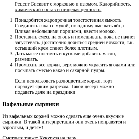
Рецепт Бисквит с морковью и изюмом. Калорийность,
химический состав и пищевая ценность.
Понадобится жаропрочная толстостенная емкость.
Соединить сахар с мукой, по одному вмешать яйца.
Вливая небольшими порциями, ввести молоко.
Поставить смесь на огонь и помешивать, пока не начнет
загустевать. Достаточно добиться средней вязкости, т.к.
остывший крем станет более плотным.
Дать массе постоять и кусками добавить масло,
размешать.
Промазать все коржи, верх можно украсить ягодами или
посыпать смесью какао и сахарной пудры.
Если использовать разноцветные коржи, торт
порадует ярким разрезом. Такой десерт можно
подавать даже на праздники.
Вафельные сырники
Из вафельных коржей можно сделать еще очень вкусные
сырники. В такой интерпретации они очень понравятся и
взрослым, и детям!
Смотрите также: Кукуруза на пару