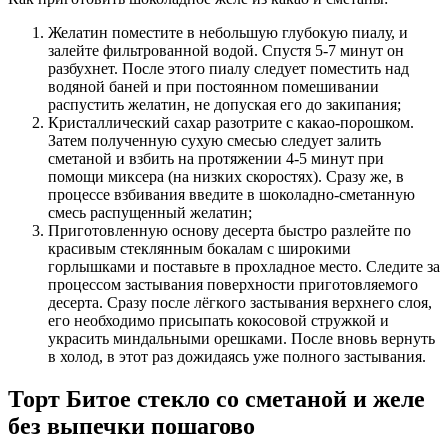
Желатин поместите в небольшую глубокую пиалу, и
залейте фильтрованной водой. Спустя 5-7 минут он
разбухнет. После этого пиалу следует поместить над
водяной баней и при постоянном помешивании
распустить желатин, не допуская его до закипания;
Кристаллический сахар разотрите с какао-порошком.
Затем полученную сухую смесью следует залить
сметаной и взбить на протяжении 4-5 минут при
помощи миксера (на низких скоростях). Сразу же, в
процессе взбивания введите в шоколадно-сметанную
смесь распущенный желатин;
Приготовленную основу десерта быстро разлейте по
красивым стеклянным бокалам с широкими
горлышками и поставьте в прохладное место. Следите за
процессом застывания поверхности приготовляемого
десерта. Сразу после лёгкого застывания верхнего слоя,
его необходимо присыпать кокосовой стружкой и
украсить миндальными орешками. После вновь вернуть
в холод, в этот раз дожидаясь уже полного застывания.
Торт Битое стекло со сметаной и желе
без выпечки пошагово