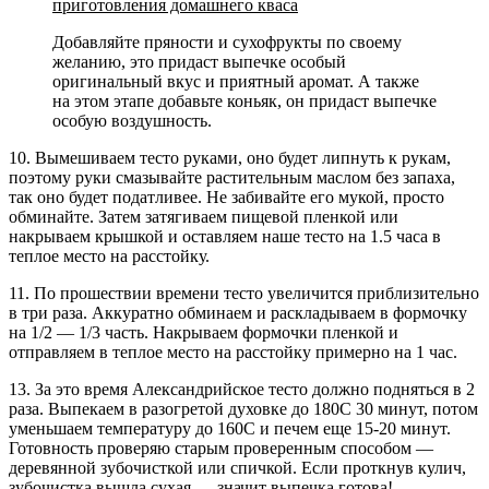
приготовления домашнего кваса
Добавляйте пряности и сухофрукты по своему
желанию, это придаст выпечке особый
оригинальный вкус и приятный аромат. А также
на этом этапе добавьте коньяк, он придаст выпечке
особую воздушность.
10. Вымешиваем тесто руками, оно будет липнуть к рукам,
поэтому руки смазывайте растительным маслом без запаха,
так оно будет податливее. Не забивайте его мукой, просто
обминайте. Затем затягиваем пищевой пленкой или
накрываем крышкой и оставляем наше тесто на 1.5 часа в
теплое место на расстойку.
11. По прошествии времени тесто увеличится приблизительно
в три раза. Аккуратно обминаем и раскладываем в формочку
на 1/2 — 1/3 часть. Накрываем формочки пленкой и
отправляем в теплое место на расстойку примерно на 1 час.
13. За это время Александрийское тесто должно подняться в 2
раза. Выпекаем в разогретой духовке до 180С 30 минут, потом
уменьшаем температуру до 160С и печем еще 15-20 минут.
Готовность проверяю старым проверенным способом —
деревянной зубочисткой или спичкой. Если проткнув кулич,
зубочистка вышла сухая — значит выпечка готова!