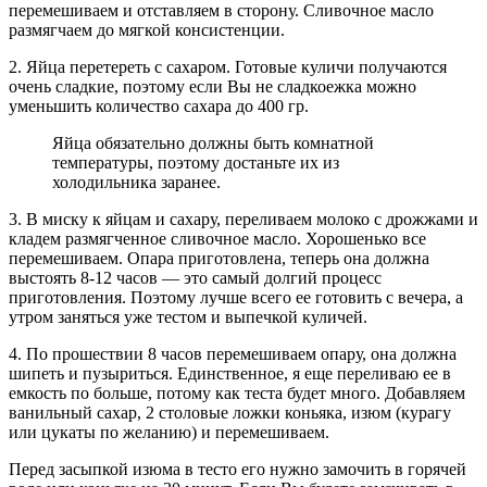
перемешиваем и отставляем в сторону. Сливочное масло
размягчаем до мягкой консистенции.
2. Яйца перетереть с сахаром. Готовые куличи получаются
очень сладкие, поэтому если Вы не сладкоежка можно
уменьшить количество сахара до 400 гр.
Яйца обязательно должны быть комнатной
температуры, поэтому достаньте их из
холодильника заранее.
3. В миску к яйцам и сахару, переливаем молоко с дрожжами и
кладем размягченное сливочное масло. Хорошенько все
перемешиваем. Опара приготовлена, теперь она должна
выстоять 8-12 часов — это самый долгий процесс
приготовления. Поэтому лучше всего ее готовить с вечера, а
утром заняться уже тестом и выпечкой куличей.
4. По прошествии 8 часов перемешиваем опару, она должна
шипеть и пузыриться. Единственное, я еще переливаю ее в
емкость по больше, потому как теста будет много. Добавляем
ванильный сахар, 2 столовые ложки коньяка, изюм (курагу
или цукаты по желанию) и перемешиваем.
Перед засыпкой изюма в тесто его нужно замочить в горячей