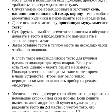
месте. Если в помещении будет холодно, дрожжи будут
«работать» гораздо
медленнее и хуже.
Спустя указанное время добавьте в заготовку
соль,
ванилин или ванильный сахар, корицу
– если любите
ароматные куличики и перемешайте все ингредиенты.
Далее всыпьте в заготовку
просеянную муку, замесите
тесто.
Сухофрукты вымойте, размягчите кипятком и обсушите,
добавьте в тесто и продолжите его вымешивать в
течение получаса-часа.
Затем оставьте тесто в теплом месте на несколько часов,
чтобы оно подошло.
К слову такое александрийское тесто для куличей
идеально подходит для мультиварки. Если у вас
есть такой девайс – берите рецепт на заметку.
Подходить тесто на последнем этапе может прямо
в чаше устройства. Чтобы ему было тепло,
периодически можно включать прибор на режиме
«подогрев».
Увеличившееся в размере тесто обомните и разделите на
небольшие кусочки под свои формы. Если решите
выпекать александрийский кулич в мультиварке,
разделите тесто
на 2-3 части,
с учетом того, что
заполнить чашу нужно примерно на 1/3.