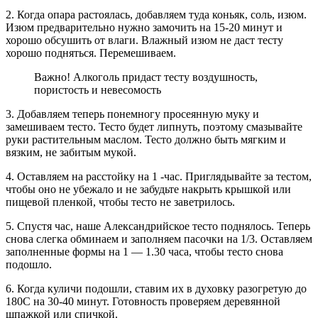
2. Когда опара растоялась, добавляем туда коньяк, соль, изюм.
Изюм предварительно нужно замочить на 15-20 минут и
хорошо обсушить от влаги. Влажный изюм не даст тесту
хорошо подняться. Перемешиваем.
Важно! Алкоголь придаст тесту воздушность,
пористость и невесомость
3. Добавляем теперь понемногу просеянную муку и
замешиваем тесто. Тесто будет липнуть, поэтому смазывайте
руки растительным маслом. Тесто должно быть мягким и
вязким, не забитым мукой.
4. Оставляем на расстойку на 1 -час. Приглядывайте за тестом,
чтобы оно не убежало и не забудьте накрыть крышкой или
пищевой пленкой, чтобы тесто не заветрилось.
5. Спустя час, наше Александрийское тесто поднялось. Теперь
снова слегка обминаем и заполняем пасочки на 1/3. Оставляем
заполненные формы на 1 — 1.30 часа, чтобы тесто снова
подошло.
6. Когда куличи подошли, ставим их в духовку разогретую до
180С на 30-40 минут. Готовность проверяем деревянной
шпажкой или спичкой.