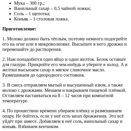
Мука – 300 гр.;
Ванильный сахар – 0,5 чайной ложки;
Соль – 1 щепотка;
Коньяк – 1 столовая ложка.
Приготовление:
1. Молоко должно быть тёплым, поэтому немного подогрейте
его на огне или в микроволновке. Высыпьте в него дрожжи и
перемешайте до растворения.
2. Нам понадобится одно яйцо и один желток. Белок оставьте
для глазури. Прикройте его чем-нибудь и уберите в холод. А в
желтки высыпаем сахар и мягкое сливочное масло.
Размешиваем до однородного состояния.
3. В смесь отправляем мытый и высушенный изюм, а также
молоко с дрожжами. Мешаем и накрываем пищевой плёнкой.
Оставляем настаиваться на 8 – 12 часов при комнатной
температуре.
4. По прошествии времени убираем плёнку и размешиваем
опару. Не бойтесь, если у неё есть запах брожжения. Это всё
уйдёт при замесе. Добавляем в неё соль, ванильный сахар и
коньяк. Взбиваем венчиком.