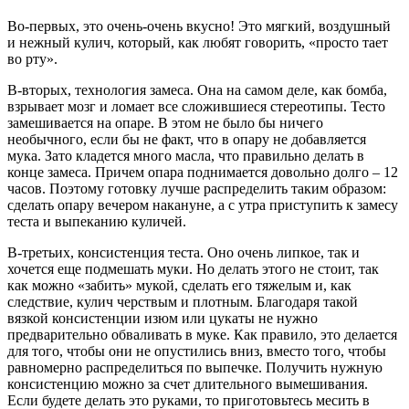
Во-первых, это очень-очень вкусно! Это мягкий, воздушный
и нежный кулич, который, как любят говорить, «просто тает
во рту».
В-вторых, технология замеса. Она на самом деле, как бомба,
взрывает мозг и ломает все сложившиеся стереотипы. Тесто
замешивается на опаре. В этом не было бы ничего
необычного, если бы не факт, что в опару не добавляется
мука. Зато кладется много масла, что правильно делать в
конце замеса. Причем опара поднимается довольно долго – 12
часов. Поэтому готовку лучше распределить таким образом:
сделать опару вечером накануне, а с утра приступить к замесу
теста и выпеканию куличей.
В-третьих, консистенция теста. Оно очень липкое, так и
хочется еще подмешать муки. Но делать этого не стоит, так
как можно «забить» мукой, сделать его тяжелым и, как
следствие, кулич черствым и плотным. Благодаря такой
вязкой консистенции изюм или цукаты не нужно
предварительно обваливать в муке. Как правило, это делается
для того, чтобы они не опустились вниз, вместо того, чтобы
равномерно распределиться по выпечке. Получить нужную
консистенцию можно за счет длительного вымешивания.
Если будете делать это руками, то приготовьтесь месить в