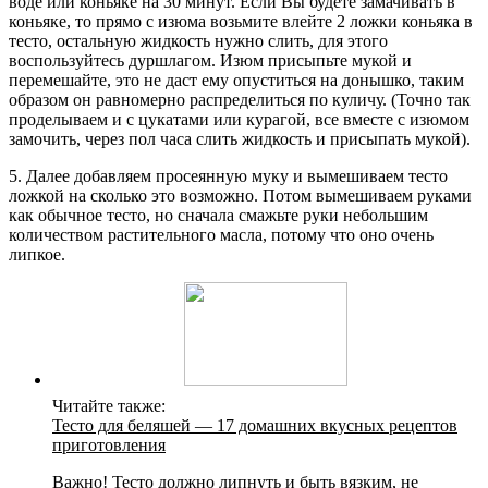
воде или коньяке на 30 минут. Если Вы будете замачивать в
коньяке, то прямо с изюма возьмите влейте 2 ложки коньяка в
тесто, остальную жидкость нужно слить, для этого
воспользуйтесь дуршлагом. Изюм присыпьте мукой и
перемешайте, это не даст ему опуститься на донышко, таким
образом он равномерно распределиться по куличу. (Точно так
проделываем и с цукатами или курагой, все вместе с изюмом
замочить, через пол часа слить жидкость и присыпать мукой).
5. Далее добавляем просеянную муку и вымешиваем тесто
ложкой на сколько это возможно. Потом вымешиваем руками
как обычное тесто, но сначала смажьте руки небольшим
количеством растительного масла, потому что оно очень
липкое.
Читайте также:
Тесто для беляшей — 17 домашних вкусных рецептов
приготовления
Важно! Тесто должно липнуть и быть вязким, не