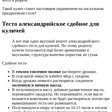
Фото в разрезе:
Такой кулич станет настоящим украшением на пасхальном
праздничном столе!
Тесто александрийское сдобное для
куличей
А вот еще один вкусный рецепт александрийского
сдобного теста для куличей. По этому рецепту
куличи получаются еще более ароматными и
вкусными, структура выпечки пористая, не сухая.
Сдобное тесто
В
теплом топленом молоке
растворите дрожжи.
В отдельной емкости взбейте яйца с сахаром.
Когда дрожжи немного растворятся, соедините
молочную и яичную массы.
В получившуюся массу добавьте размягченное масло,
перемешайте продукты. Не переживайте, если масло
возьмется комочками и не будет растворяться, потом при
вымешивании теста оно размешается.
Получившуюся опару оставьте на 10-15 часов в теплом