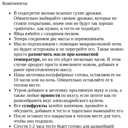
Компоненты
В подогретое молоко всыпьте сухие дрожжи.
Обязательно выбирайте свежие дрожжи, которые не
стояли открытыми, иначе они не будут так хорошо
«работать», как нужно, и тесто не подойдет.
Яйца взбейте с сахарным песком.
Теперь соединяем две массы и перемешиваем.
Масло подтапливаем с помощью микроволновой печи,
но будьте осторожны и не перегрейте его. Также можно
просто
размягчить масло при комнатной
температуре,
но на это уйдет несколько часов. В этом
случае продукт просто измельчите ножом, добавьте в
ранее приготовленную массу.
Наша заготовка-полуфабрикат готова, оставляем ее на
10 часов или на ночь. Обязательно оставляйте ее в
теплом месте.
Утром добавьте в заготовку просеянную муку и соль, а
также любые
пряности
по вкусу, если хотите как-то
разнообразить вкус александрийского кулича.
Все
сухофрукты
залейте кипятком, промойте и
обсушите, добавьте в тесто и тщательно вымешайте его.
После оставьте его накрытым в теплом месте для того,
чтобы оно подошло.
Спустя 1-2 часа тесто будет готово для дальнейшей