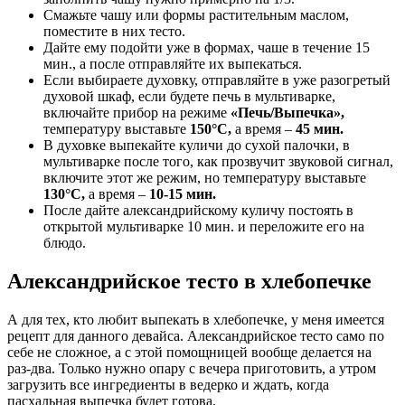
Смажьте чашу или формы растительным маслом,
поместите в них тесто.
Дайте ему подойти уже в формах, чаше в течение 15
мин., а после отправляйте их выпекаться.
Если выбираете духовку, отправляйте в уже разогретый
духовой шкаф, если будете печь в мультиварке,
включайте прибор на режиме
«Печь/Выпечка»,
температуру выставьте
150°C,
а время –
45 мин.
В духовке выпекайте куличи до сухой палочки, в
мультиварке после того, как прозвучит звуковой сигнал,
включите этот же режим, но температуру выставьте
130°C,
а время –
10-15 мин.
После дайте александрийскому куличу постоять в
открытой мультиварке 10 мин. и переложите его на
блюдо.
Александрийское тесто в хлебопечке
А для тех, кто любит выпекать в хлебопечке, у меня имеется
рецепт для данного девайса. Александрийское тесто само по
себе не сложное, а с этой помощницей вообще делается на
раз-два. Только нужно опару с вечера приготовить, а утром
загрузить все ингредиенты в ведерко и ждать, когда
пасхальная выпечка будет готова.