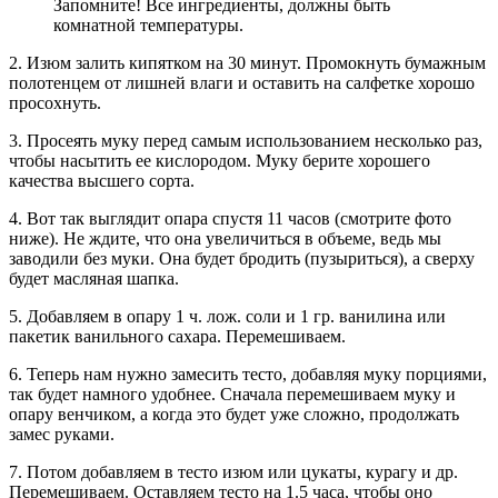
Запомните! Все ингредиенты, должны быть
комнатной температуры.
2. Изюм залить кипятком на 30 минут. Промокнуть бумажным
полотенцем от лишней влаги и оставить на салфетке хорошо
просохнуть.
3. Просеять муку перед самым использованием несколько раз,
чтобы насытить ее кислородом. Муку берите хорошего
качества высшего сорта.
4. Вот так выглядит опара спустя 11 часов (смотрите фото
ниже). Не ждите, что она увеличиться в объеме, ведь мы
заводили без муки. Она будет бродить (пузыриться), а сверху
будет масляная шапка.
5. Добавляем в опару 1 ч. лож. соли и 1 гр. ванилина или
пакетик ванильного сахара. Перемешиваем.
6. Теперь нам нужно замесить тесто, добавляя муку порциями,
так будет намного удобнее. Сначала перемешиваем муку и
опару венчиком, а когда это будет уже сложно, продолжать
замес руками.
7. Потом добавляем в тесто изюм или цукаты, курагу и др.
Перемешиваем. Оставляем тесто на 1.5 часа, чтобы оно