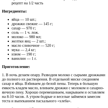
рецепт на 1/2 часть
Ингредиенты:
яйца — 10 шт.;
дрожжи свежие — 145 г;
сахар — 970 г;
соль — 1 ч. лож.
молоко — 980 мл;
желтки яиц — 2 шт.;
масло сливочное — 520 г;
мука — 2,4 кг;
изюм — 190 г;
ванилин — 1 г.
Приготовление:
1. В ночь делаем опару. Разводим молоко с сырыми дрожжами
до полного их растворения. В отдельной миске соединяем
сахар и яйца. Взбиваем до белой пены. Теперь в большую
емкость кладем масло, вливаем дрожжи с молоком и сахарно-
яичную пену. Хорошо перемешиваем, накрываем и оставляем
на 8-10 часов. А утром бодрые и веселые займемся замесом
теста и выпеканием пасхального «хлеба».