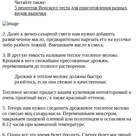
Читайте также:
5 рецептов Венского теста для приготовления разных
видов выпечки
2. Далее к яично-сахарной смеси нам нужно добавить
размягченное масло, предварительно нарезать его на кусочки
либо разбить ложкой. Вмешиваем масло в смесь.
3. В другую емкость наливаем теплое топленое молоко.
Крошим в него свежайшие прессованные дрожжи,
перемешиваем до полного растворения.
Дрожжи в теплом молоке должны быстро
разойтись, если они свежие и качественные.
Топленое молоко придаст вашим куличикам неповторимый и
очень приятный вкус, а также красивый оттенок.
5. Теперь нам нужно соединить дрожжевое топленое молоко
со смесью яиц-сахара-масла. Перемешиваем миксером,
накрываем пищевой пленкой или полотенцем и оставляем на
8-12 часов при комнатной температуре.
6. Опара все это время будет бродить. Сверху будет масляный