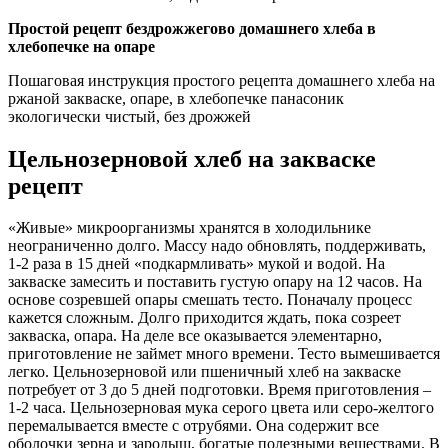
Простой рецепт бездрожжегово домашнего хлеба в
хлебопечке на опаре
Пошаговая инструкция простого рецепта домашнего хлеба на
ржаной закваске, опаре, в хлебопечке панасоник
экологически чистый, без дрожжей
Цельнозерновой хлеб на закваске
рецепт
«Живые» микроорганизмы хранятся в холодильнике
неограниченно долго. Массу надо обновлять, поддерживать,
1-2 раза в 15 дней «подкармливать» мукой и водой. На
закваске замесить и поставить густую опару на 12 часов. На
основе созревшей опары смешать тесто. Поначалу процесс
кажется сложным. Долго приходится ждать, пока созреет
закваска, опара. На деле все оказывается элементарно,
приготовление не займет много времени. Тесто вымешивается
легко. Цельнозерновой или пшеничный хлеб на закваске
потребует от 3 до 5 дней подготовки. Время приготовления –
1-2 часа. Цельнозерновая мука серого цвета или серо-желтого
перемалывается вместе с отрубями. Она содержит все
оболочки зерна и зародыш, богатые полезными веществами. В