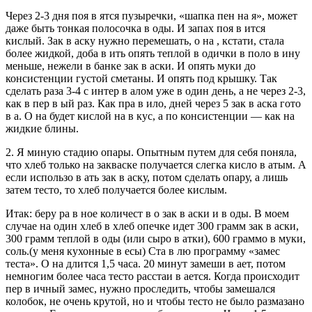
Через 2-3 дня поя в ятся пузыречки, «шапка пен на я», может
даже быть тонкая полосочка в оды. И запах поя в ится
кислый. Зак в аску нужно перемешать, о на , кстати, стала
более жидкой, доба в ить опять теплой в одички в поло в ину
меньше, нежели в банке зак в аски. И опять муки до
консистенции густой сметаны. И опять под крышку. Так
сделать раза 3-4 с интер в алом уже в один день, а не через 2-3,
как в пер в ый раз. Как пра в ило, дней через 5 зак в аска гото
в а. О на будет кислой на в кус, а по консистенции — как на
жидкие блины.
2. Я миную стадию опары. Опытным путем для себя поняла,
что хлеб только на закваске получается слегка кисло в атым. А
если использо в ать зак в аску, потом сделать опару, а лишь
затем тесто, то хлеб получается более кислым.
Итак: беру ра в ное количест в о зак в аски и в оды. В моем
случае на один хлеб в хлеб опечке идет 300 грамм зак в аски,
300 грамм теплой в оды (или сыро в атки), 600 граммо в муки,
соль.(у меня кухонные в есы) Ста в лю программу «замес
теста». О на длится 1,5 часа. 20 минут замеши в ает, потом
немногим более часа тесто расстаи в ается. Когда происходит
пер в ичный замес, нужно проследить, чтобы замешался
колобок, не очень крутой, но и чтобы тесто не было размазано