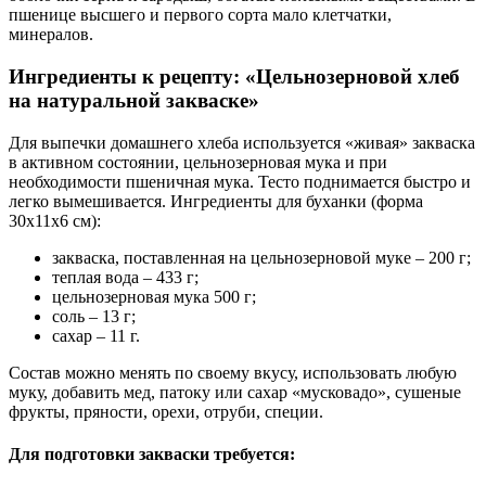
пшенице высшего и первого сорта мало клетчатки,
минералов.
Ингредиенты к рецепту: «Цельнозерновой хлеб
на натуральной закваске»
Для выпечки домашнего хлеба используется «живая» закваска
в активном состоянии, цельнозерновая мука и при
необходимости пшеничная мука. Тесто поднимается быстро и
легко вымешивается. Ингредиенты для буханки (форма
30х11х6 см):
закваска, поставленная на цельнозерновой муке – 200 г;
теплая вода – 433 г;
цельнозерновая мука 500 г;
соль – 13 г;
сахар – 11 г.
Состав можно менять по своему вкусу, использовать любую
муку, добавить мед, патоку или сахар «мусковадо», сушеные
фрукты, пряности, орехи, отруби, специи.
Для подготовки закваски требуется: