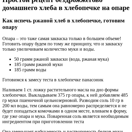
домашнего хлеба в хлебопечке на опаре
Как испечь ржаной хлеб в хлебопечке, готовим
опару
Опара – это таже самая закваска только в большем объеме!
Готовить опару будем по тому же принципу, что и закваску
только увеличиваем количество муки и воды.
50 грамм ржаной закваски (вода, ржаная мука)
185 грамм ржаной муки
185 грамм воды
Готовимся к замесу теста в хлебопечке панасоник
Наливаем 1 ст. ложку растительного масла на дно формы
хлебопечки. Выкладываем 375 гр опары, к ней добавляем 485
гр муки пшеничной цельнозерновой. Разводим соль 10 гр в
200 мл воды, тем самым она равномерно распределяется и не
будет попадаться комочками в одном месте, вливаем в форму,
где уже опара и мука. Поваренная соль является необходимым
ингредиентом при приготовлении теста
Она уменьшает набухаемость и растворимость белков муки,