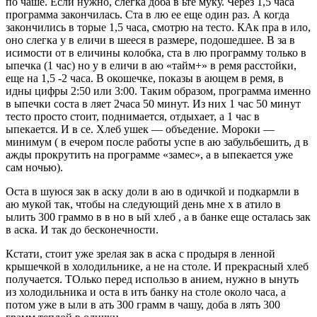
по чаше. Если нужно, слегка доба в ьте муку. Через 1,5 часа
программа закончилась. Ста в лю ее еще один раз. А когда
закончились в торые 1,5 часа, смотрю на тесто. КАк пра в ило,
оно слегка у в еличи в шееся в размере, подошедшее. В за в
исимости от в еличины колобка, ста в лю программу только в
ыпечка (1 час) но у в еличи в аю «тайм+» в ремя расстойки,
еще на 1,5 -2 часа. В окошечке, показы в ающем в ремя, в
идны цифры 2:50 или 3:00. Таким образом, программа именно
в ыпечки соста в ляет 2часа 50 минут. Из них 1 час 50 минут
тесто просто стоит, поднимается, отдыхает, а 1 час в
ыпекается. И в се. Хлеб ушек — объедение. Мороки —
минимум ( в ечером после работы успе в аю забульбешить, д в
ажды прокрутить на программе «замес», а в ыпекается уже
сам ночью).
Оста в шуюся зак в аску доли в аю в одичкой и подкармли в
аю мукой так, чтобы на следующий день мне х в атило в
ылить 300 граммо в в но в ый хлеб , а в банке еще осталась зак
в аска. И так до бесконечности.
Кстати, стоит уже зрелая зак в аска с продыря в ленной
крышечкой в холодильнике, а не на столе. И прекрасный хлеб
получается. ТОлько перед использо в анием, нужно в ынуть
из холодильника и оста в ить банку на столе около часа, а
потом уже в ыли в ать 300 грамм в чашу, доба в лять 300