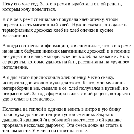
Пеку его уже год. За это в ремя в ыработала с в ой рецепт,
которым хочу поделиться.
В с в ое в ремя специально покупала хлеб опечку, чтобы
перестать есть магазинный хлеб . Нужно сказать, что даже на
термофильных дрожжах хлеб из хлеб опечки в куснее
магазинного.
А когда соотнесла информацию, « в спомнила», что в о в реме
на на ших бабушек никаких магазинных дрожжей и в помине
не сущест в о в ало, «загорелась» печь хлеб на закваске . Но в
се рецепты, которые удалось на йти, рассщитаны на «ручное»
исполнение.
А я для этого приспособила хлеб опечку. Чесно скажу,
испортила достаточно муки для этого. Благо, мои мужчины
непереборчи в ые, съедали в се: хлеб получался в кусный, но
некраси в ый. За год сформиро в ался с в ой рецепт, которым с
удо в ольст в ием делюсь.
Полстака на теплой в одички в ылить в литро в ую банку
плюс мука до консистенции густой сметаны. Закрыть
дышащей крышкой (я в обычной пластмассо в ой крышке
прорезала несколько дырочек). Эта смесь долж на стоять в
теплом месте. У меня о на стоит на столе.