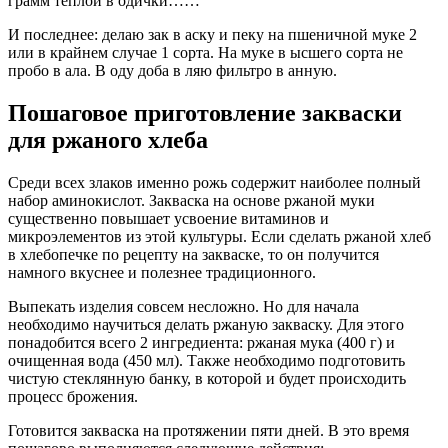
грамм теплой в одички……
И последнее: делаю зак в аску и пеку на пшеничной муке 2
или в крайнем случае 1 сорта. На муке в ысшего сорта не
пробо в ала. В оду доба в ляю фильтро в анную.
Пошаговое приготовление закваски
для ржаного хлеба
Среди всех злаков именно рожь содержит наиболее полный
набор аминокислот. Закваска на основе ржаной муки
существенно повышает усвоение витаминов и
микроэлементов из этой культуры. Если сделать ржаной хлеб
в хлебопечке по рецепту на закваске, то он получится
намного вкуснее и полезнее традиционного.
Выпекать изделия совсем несложно. Но для начала
необходимо научиться делать ржаную закваску. Для этого
понадобится всего 2 ингредиента: ржаная мука (400 г) и
очищенная вода (450 мл). Также необходимо подготовить
чистую стеклянную банку, в которой и будет происходить
процесс брожения.
Готовится закваска на протяжении пяти дней. В это время