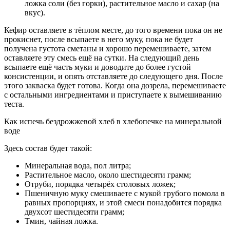
ложка соли (без горки), растительное масло и сахар (на
вкус).
Кефир оставляете в тёплом месте, до того времени пока он не
прокиснет, после всыпаете в него муку, пока не будет
получена густота сметаны и хорошо перемешиваете, затем
оставляете эту смесь ещё на сутки. На следующий день
всыпаете ещё часть муки и доводите до более густой
консистенции, и опять отставляете до следующего дня. После
этого закваска будет готова. Когда она дозрела, перемешиваете
с остальными ингредиентами и приступаете к вымешиванию
теста.
Как испечь бездрожжевой хлеб в хлебопечке на минеральной
воде
Здесь состав будет такой:
Минеральная вода, пол литра;
Растительное масло, около шестидесяти грамм;
Отруби, порядка четырёх столовых ложек;
Пшеничную муку смешиваете с мукой грубого помола в
равных пропорциях, и этой смеси понадобится порядка
двухсот шестидесяти грамм;
Тмин, чайная ложка.