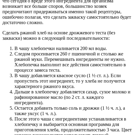
что сегодня о вреде этого ингредиента для организма
возникает все больше споров, большинство хозяек
предпочитают придерживаться именно такой рецептуры,
ошибочно полагая, что сделать закваску самостоятельно будет
достаточно сложно.
Сделать ржаной хлеб на основе дрожжевого теста (без
закваски) можно в следующей последовательности:
В чашу хлебопечки наливается 200 мл воды.
Следом просеивается 260 г пшеничной и столько же
ржаной муки. Перемешивать ингредиенты не нужно.
Хлебопечка выполнит все действия самостоятельно в
процессе замеса теста.
В чашу добавляется квасное сусло (1 ½ ст. л.). Если
пропустить этот ингредиент, то у хлеба не получится
характерного ржаного вкуса.
Дальше в хлебопечку добавляется сахар, сухое молоко и
рафинированное масло (по 2 ст. л. каждого
ингредиента).
Остается добавить только соль и дрожжи (1 ½ ч. л.), а
также уксус (1 ч. л.).
После этого чаша с ингредиентами устанавливается в
хлебопечку и выбирается основная программа для
приготовления хлеба, продолжительностью 3 часа. Цвет