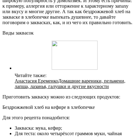
широкую популярность у домохозяек. И этому есть причины:
к примеру, аллергия или отторжение к характерному запаху
или вкусу и многие другие. А так как бездрожжевой хлеб на
закваске в хлебопечке выпекать душевнее, то давайте
поговорим о заквасках, как, и из чего их правильно готовить.
Виды заквасок
Читайте также:
Анастасия ЕременкоДомашние вареники, пельмени,
лапша, лазанья, галушки и другие вкусности
Приготовить закваску можно из следующих продуктов:
Бездрожжевой хлеб на кефире в хлебопечке
Для этого рецепта понадобится:
Закваска: мука, кефир;
Для теста: около четырёхсот граммов муки, чайная