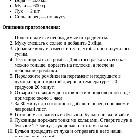
Вода — 200 мл.
Мука — 600 гр.
Лук — 2 шт.
Соль, перец — по вкусу.
Описание приготовления:
Подготовьте все необходимые ингредиенты.
Муку смешать с солью и добавить 2 яйца.
Добавьте воду и замесите тесто, чтобы оно получилось
тугим.
Тесто порезать на ромбы. Для этого раскатать его как
можно тоньше, порезать на полоски, а после на
небольшие ромбики.
Переложите ромбики на пергамент и подсушите в
духовке при открытой дверце и температуре 120
градусов 20 минут.
Отварите говядину до готовности в подсоленной воде
примерно около 1 часа.
За 30 минут до готовности добавьте перец горошком и
лавровый лист.
Готовое мясо вынуть из бульона. Бульон не выливайте!
Луковицы порежьте тонкими кольцами. Отварите лук в
бульоне 5-7 минут, лук должен стать мягким.
Бульон процедить от лука и отправьте в него наши
подсушенные ромбы.