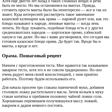
Хотя еще двести лет назад о таких сложных вещах и речи
быть не могло. Но мы остановимся на мантах. Правда,
готовить просто манты было бы неинтересно — все и так их
знают. Куда интересней рассмотреть такое завоевание
казахской кулинарии как орама — паровой рулет или, как это
блюдо называют в народе, ленивые манты — когда лень
лепить. Не буду лукавить, подобные блюда есть и у других
среднеазиатских народов — киргизское оромо, узбекский
ханум и так далее. Но мы с вами договоримся, что сегодня мы
готовим казахское блюдо орама. Да будет так. Вроде бы и
манты, а вроде и нет.
Орама. Пошаговый рецепт
Начнем с приготовления теста. Мне нравится так называемое
заварное тесто, хотя это и не совсем традиционно. Но оно
очень радует меня своей консистенцией, с ним приятно
работать. Поэтому будем использовать его.
Для начала просеем три стакана пшеничной муки, добавим
столовую ложку растительного масла. Затем вольем в муку
стакан кипятка и прибавим половину чайной ложки соли.
Хорошенько перемешаем получившуюся массу ложкой,
накроем и дадим немного постоять.