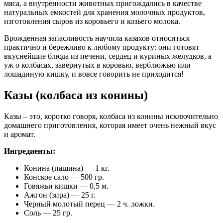
мяса, а внутренности животных пригождались в качестве
натуральных емкостей для хранения молочных продуктов,
изготовления сыров из коровьего и козьего молока.
Врожденная запасливость научила казахов относиться
практично и бережливо к любому продукту: они готовят
вкуснейшие блюда из печени, сердец и куриных желудков, а
уж о колбасах, завернутых в коровью, верблюжью или
лошадиную кишку, и вовсе говорить не приходится!
Казы (колбаса из конины)
Казы – это, коротко говоря, колбаса из конины исключительно
домашнего приготовления, которая имеет очень нежный вкус
и аромат.
Ингредиенты:
Конина (пашина) — 1 кг.
Конское сало — 500 гр.
Говяжьи кишки — 0,5 м.
Ажгон (зира) — 25 г.
Черный молотый перец — 2 ч. ложки.
Соль — 25 гр.