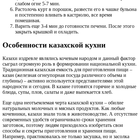
слабом огне 5-7 мин.
Растолочь курт в порошок, развести его в чашке бульона
и постепенно вливать в кастрюлю, все время
помешивая.
Варить еще 3-4 мин до готовности печени. После этого
закрыть крышкой и охладить.
Особенности казахской кухни
Казахи издревле являлись кочевым народом и данный фактор
сыграл огромную роль в формировании национальной кухни.
Традиционная казахская емкость для приготовления пищи –
казан (железная огнеупорная посуда различного объема и
глубины) – активно используется представителями этой
народности и сегодня. В казане готовятся горячие и холодные
блюда, супы, плов, салаты и даже выпекается хлеб.
Еще одна неотъемлемая черта казахской кухни – обилие
натуральных молочных и мясных продуктов. Как любые
кочевники, казахи знали толк в животноводстве. А отсутствие
современных удобств ограничивало сроки хранения
заготовок, поэтому людям приходилось изобретать свои
способы и секреты приготовления и хранения пищи.
Например, практиковалась не только засушка, но и засолка