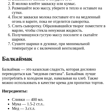
В молоко влейте закваску или кумыс.
Размешайте всю массу, уберите в тепло и оставьте на
сутки.
После закваски молока поставьте его на медленный
огонь и варите, пока не отделится сыворотка.
Слить сыворотку. Образовавшийся творог поместите в
марлю, чтобы стекла ненужная жидкость.
Получившуюся густую массу посолите и скатайте
шарики.
Сушите шарики в духовке, при минимальной
температуре и с включенной вентиляцией.
Балкаймак
Балкаймак — это казахская сладость, которая дословно
переводиться как “медовая сметана”. Балкаймак лучше
употреблять в холодном виде, намазывая на хлеб. Также
можно использовать в качестве крема для пропитки тортов.
Ингредиенты:
Сливки — 400 мл.
Мука — 1.5-2 ст.л..
Мед — 3.ст.л.