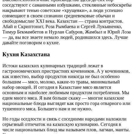
соседствуют с саманными избушками, стеклянные небоскребы
накрывают тенью советские «хрущевки», а люди успешно
совмещают в своем сознании средневековые обычаи и
свободомыслие XXI века. Казахстан — страна контрастов.
Абай и Скриптонит, Роза Рымбаева и Сергей Лукьяненко,
Тимур Бекмамбетов и Нурлан Сабуров, Жамбыл и Юрий Лоза
— да, вы все знаете немало людей, родившихся здесь. Лучше
давайте поговорим о кухне.
Кухня Казахстана
Истоки казахских кулинарных традиций лежат в
гастрономических пристрастиях кочевников. А у кочевников,
как известно, выбор продуктов никогда не был особенно
большим — мясо, молоко, какие-то травы, минимальный
набор овощей. И сегодня в Казахстане мясо является
основным и наиболее любимым продуктом потребления. Мы
едим много мяса. Я вам больше скажу — многие казахские
национальные блюда выглядят как просто гора отварного или
тушенного мяса. Большего нам и не нужно.
Но годы оседлости и связь с соседними народами наложили
серьезный отпечаток на казахскую кулинарию. Сегодня в
числе национальных блюд мы называем плов, лагман, манты.