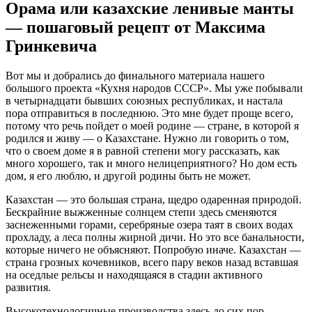
Орама или казахские ленивые манты
— пошаговый рецепт от Максима
Гринкевича
Вот мы и добрались до финального материала нашего
большого проекта «Кухня народов СССР». Мы уже побывали
в четырнадцати бывших союзных республиках, и настала
пора отправиться в последнюю. Это мне будет проще всего,
потому что речь пойдет о моей родине — стране, в которой я
родился и живу — о Казахстане. Нужно ли говорить о том,
что о своем доме я в равной степени могу рассказать, как
много хорошего, так и много нелицеприятного? Но дом есть
дом, я его люблю, и другой родины быть не может.
Казахстан — это большая страна, щедро одаренная природой.
Бескрайние выжженные солнцем степи здесь сменяются
заснеженными горами, серебряные озера таят в своих водах
прохладу, а леса полны жирной дичи. Но это все банальности,
которые ничего не объясняют. Попробую иначе. Казахстан —
страна грозных кочевников, всего пару веков назад вставшая
на оседлые рельсы и находящаяся в стадии активного
развития.
Высокотехнологичные производства здесь до сих пор