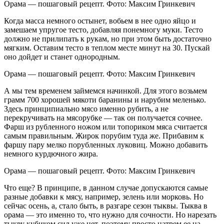
Орама — пошаговый рецепт. Фото: Максим Гринкевич
Когда масса немного остынет, вобьем в нее одно яйцо и
замешаем упругое тесто, добавляя понемногу муки. Тесто
должно не прилипать к рукам, но при этом быть достаточно
мягким. Оставим тесто в теплом месте минут на 30. Пускай
оно дойдет и станет однородным.
Орама — пошаговый рецепт. Фото: Максим Гринкевич
А мы тем временем займемся начинкой. Для этого возьмем
грамм 700 хорошей мякоти баранины и нарубим меленько.
Здесь принципиально мясо именно рубить, а не
перекручивать на мясорубке — так он получается сочнее.
Фарш из рубленного ножом или топориком мяса считается
самым правильным. Жирок порубим туда же. Прибавим к
фаршу пару мелко порубленных луковиц. Можно добавить
немного курдючного жира.
Орама — пошаговый рецепт. Фото: Максим Гринкевич
Что еще? В принципе, в данном случае допускаются самые
разные добавки к мясу, например, зелень или морковь. Но
сейчас осень, а, стало быть, в разгаре сезон тыквы. Тыква в
орама — это именно то, что нужно для сочности. Но нарезать
тыкву кубиком сил уже нет, поэтому просто натрем ее на