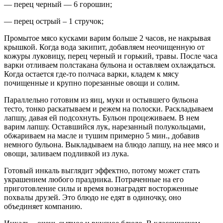
— перец черный — 6 горошин;
— перец острый – 1 стручок;
Промытое мясо кусками варим больше 2 часов, не накрывая
крышкой. Когда вода закипит, добавляем неочищенную от
кожуры луковицу, перец черный и горький, травы. После часа
варки отливаем полстакана бульона и оставляем охлаждаться.
Когда остается где-то полчаса варки, кладем к мясу
почищенные и крупно порезанные овощи и солим.
Параллельно готовим из яиц, муки и остывшего бульона
тесто, тонко раскатываем и режем на полоски. Раскладываем
лапшу, давая ей подсохнуть. Бульон процеживаем. В нем
варим лапшу. Оставшийся лук, нарезанный полукольцами,
обжариваем на масле и тушим примерно 5 мин., добавив
немного бульона. Выкладываем на блюдо лапшу, на нее мясо и
овощи, заливаем подливкой из лука.
Готовый инкаль выглядит эффектно, потому может стать
украшением любого праздника. Потраченные на его
приготовление силы и время вознаградят восторженные
похвалы друзей. Это блюдо не едят в одиночку, оно
объединяет компанию.