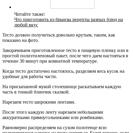
Читайте также:
Что приготовить из брынзы рецепты разных блюд на
любой вкус
Тесто должно получиться довольно крутым, таким, как
показано на фото.
Заворачиваем приготовленное тесто в пищевую пленку или в
простой полиэтиленовый пакет, после чего даем настояться в
течение 30 минут при комнатной температуре.
Когда тесто достаточно настоялось, разделяем весь кусок на
удобные для работы части.
На присыпанной мукой столешнице раскатываем каждую
часть в тонкий блинчик скалкой.
Нарезаем тесто широкими лентами.
После этого каждую ленту нарезаем небольшими
аккуратными прямоугольниками или ромбиками.
Равномерно распределяем на сухом полотенце всю
получившуюся нарезку из теста сушиться. Будет хорошо, если