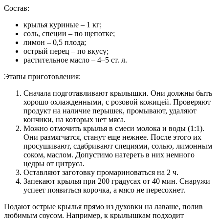
Состав:
крылья куриные – 1 кг;
соль, специи – по щепотке;
лимон – 0,5 плода;
острый перец – по вкусу;
растительное масло – 4–5 ст. л.
Этапы приготовления:
Сначала подготавливают крылышки. Они должны быть
хорошо охлажденными, с розовой кожицей. Проверяют
продукт на наличие перышек, промывают, удаляют
кончики, на которых нет мяса.
Можно отмочить крылья в смеси молока и воды (1:1).
Они размягчатся, станут еще нежнее. После этого их
просушивают, сдабривают специями, солью, лимонным
соком, маслом. Допустимо натереть в них немного
цедры от цитруса.
Оставляют заготовку промариноваться на 2 ч.
Запекают крылья при 200 градусах от 40 мин. Снаружи
успеет появиться корочка, а мясо не пересохнет.
Подают острые крылья прямо из духовки на лаваше, полив
любимым соусом. Например, к крылышкам подходит