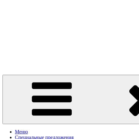
Presto Pizza Klin
маленькая Италия в Клину
Меню
Специальные предложения