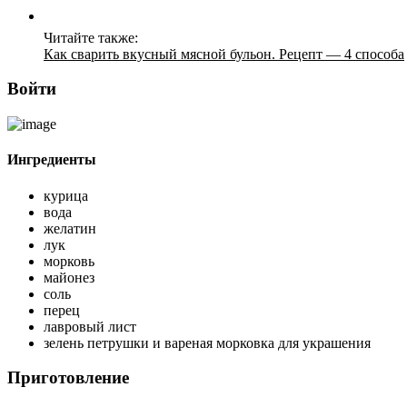
Читайте также:
Как сварить вкусный мясной бульон. Рецепт — 4 способа
Войти
Ингредиенты
курица
вода
желатин
лук
морковь
майонез
соль
перец
лавровый лист
зелень петрушки и вареная морковка для украшения
Приготовление