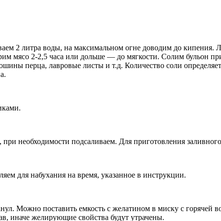
аем 2 литра воды, на максимальном огне доводим до кипения. 
им мясо 2-2,5 часа или дольше — до мягкости. Солим бульон пр
шины перца, лавровые листы и т.д. Количество соли определяетс
а.
иками.
 при необходимости подсаливаем. Для приготовления заливного
ляем для набухания на время, указанное в инструкции.
нул. Можно поставить емкость с желатином в миску с горячей в
ав, иначе желирующие свойства будут утрачены.