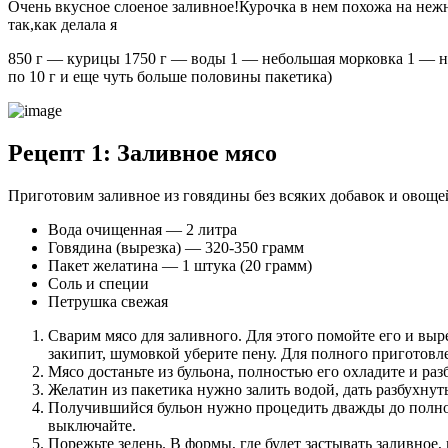
Очень вкусное слоеное заливное!Курочка в нем похожа на нежн
так,как делала я
850 г — курицы 1750 г — воды 1 — небольшая морковка 1 — неб
по 10 г и еще чуть больше половины пакетика)
Рецепт 1: Заливное мясо
Приготовим заливное из говядины без всяких добавок и овощей
Вода очищенная — 2 литра
Говядина (вырезка) — 320-350 грамм
Пакет желатина — 1 штука (20 грамм)
Соль и специи
Петрушка свежая
Сварим мясо для заливного. Для этого помойте его и выр
закипит, шумовкой уберите пену. Для полного приготовл
Мясо достаньте из бульона, полностью его охладите и раз
Желатин из пакетика нужно залить водой, дать разбухнуть
Получившийся бульон нужно процедить дважды до полной 
выключайте.
Порежьте зелень. В формы, где будет застывать заливное