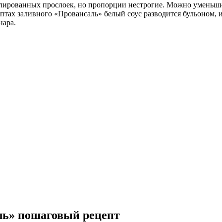
лированных прослоек, но пропорции нестрогие. Можно уменьшит
птах заливного «Провансаль» белый соус разводится бульоном, 
нара.
ль» пошаговый рецепт