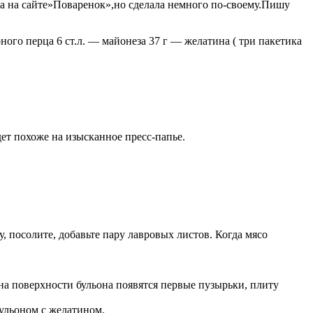
ла на сайте»Поваренок»,но сделала немного по-своему.Пишу
го перца 6 ст.л. — майонеза 37 г — желатина ( три пакетика
ет похоже на изысканное пресс-папье.
 посолите, добавьте пару лавровых листов. Когда мясо
на поверхности бульона появятся первые пузырьки, плиту
бульоном с желатином.