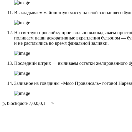
Выкладываем майонезную массу на слой застывшего буль
На светлую прослойку произвольно выкладываем простой 
поливаем наши декоративные вкрапления бульоном — букв
и не расплылись во время финальной заливки.
Последний штрих — выливаем остатки желированного бул
Заливное из говядины «Мясо Провансаль» готово! Нареза
p, blockquote 7,0,0,0,1 —>