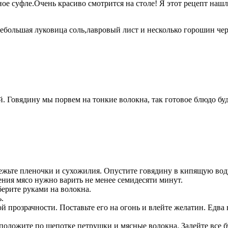
ое суфле.Очень красиво смотрится на столе! Я этот рецепт наш
ольшая луковица соль,лавровый лист и несколько горошин черно
. Говядину мы порвем на тонкие волокна, так готовое блюдо буд
ежьте пленочки и сухожилия. Опустите говядину в кипящую воду,
ения мясо нужно варить не менее семидесяти минут.
берите руками на волокна.
.
прозрачности. Поставьте его на огонь и влейте желатин. Едва 
, положите по щепотке петрушки и мясные волокна. Залейте все 