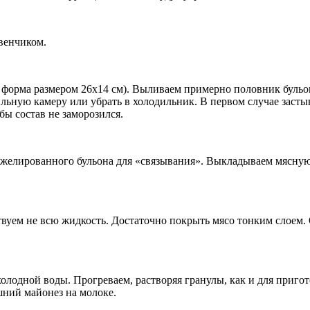
венчиком.
ся форма размером 26х14 см). Выливаем примерно половник бул
льную камеру или убрать в холодильник. В первом случае застыв
бы состав не заморозился.
желированного бульона для «связывания». Выкладываем мясную
вуем не всю жидкость. Достаточно покрыть мясо тонким слоем.
холодной воды. Прогреваем, растворяя гранулы, как и для приго
шний майонез на молоке.