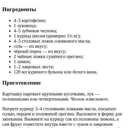
Ингредиенты
4–5 картофелин;
1 луковица;
4–5 зубчиков чеснока;
1 курица (весом примерно 1½ кг);
4–5 столовых ложек оливкового масла;
соль — по вкусу;
чёрный перец — по вкусу;
2 чайные ложки сушёного орегано;
1 лимон;
1–2 лавровых листа;
120 мл куриного бульона или белого вина.
Приготовление
Картошку нарежьте крупными кусочками, лук —
половинками или четвертинками. Чеснок измельчите.
Натрите курицу 3–4 столовыми ложками масла, посыпьте
солью, перцем и половиной орегано. Выложите в форму для
запекания. Выжмите на курицу сок из половины лимона, а
сам фрукт поместите внутрь вместе с луком и лавровым