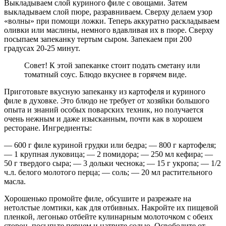
Выкладываем слой куриного филе с овощами. Затем
выкладываем слой пюре, разравниваем. Сверху делаем узор
«волны» при помощи ложки. Теперь аккуратно раскладываем
оливки или маслины, немного вдавливая их в пюре. Сверху
посыпаем запеканку тертым сыром. Запекаем при 200
градусах 20-25 минут.
Совет! К этой запеканке стоит подать сметану или
томатный соус. Блюдо вкуснее в горячем виде.
Приготовьте вкусную запеканку из картофеля и куриного
филе в духовке. Это блюдо не требует от хозяйки большого
опыта и знаний особых поварских техник, но получается
очень нежным и даже изысканным, почти как в хорошем
ресторане. Ингредиенты:
— 600 г филе куриной грудки или бедра; — 800 г картофеля;
— 1 крупная луковица; — 2 помидора; — 250 мл кефира; —
50 г твердого сыра; — 3 дольки чеснока; — 15 г укропа; — 1/2
ч.л. белого молотого перца; — соль; — 20 мл растительного
масла.
Хорошенько промойте филе, обсушите и разрежьте на
нетолстые ломтики, как для отбивных. Накройте их пищевой
пленкой, легонько отбейте кулинарным молоточком с обеих
сторон, посыпьте перцем и натрите солью. Освободите от