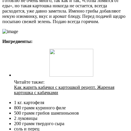
Готовлю не очень много, так как и так, «столы ломятся от
еды», но такая картошка никогда не остается, всегда
расходится, уже давно заметила. Именно грибы добавляют
некую изюминку, вкус и аромат блюду. Перед подачей щедро
посыпаю свежей зелень. Подаю всегда горячим.
Ингредиенты:
Читайте также:
Как жарить кабачки с картошкой рецепт. Жареная
картошка с кабачками
1 кг. картофеля
800 грамм куриного филе
500 грамм грибов шампиньонов
2 луковицы
200 грамм твердого сыра
соль и перец