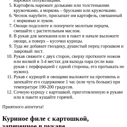
нарежьте полукольцами.
Картофель нарежьте дольками или толстенькими
кружочками, а морковь – брусками или кружочками.
Чеснок нарубите, присыпьте им картофель, смешанный
с морковью и луком.
Овощи подсолите и поперчите молотым перцем,
смешайте с растительным маслом.
В рукав для запекания или в пакет в начале выложите
овощи, а поверх – кусочки курицы.
Туда же добавьте гвоздику, душистый перец горошком и
лавровый лист.
Рукав свяжите с двух сторон, сверху проткните ножом
или вилкой в 3-4 местах для выхода пара (если ваш
рукав с перфорацией с одной стороны, его протыкать не
нужно).
Рукав с курицей и овощами выложите на противень и
запекайте его содержимое 1 час (или чуть больше) при
температуре 190-200 градусов.
Сочную курицу с картошкой, приготовленную в рукаве
или в пакете кушайте горячей.
Приятного аппетита!
Куриное филе с картошкой,
запеченное в рукаве