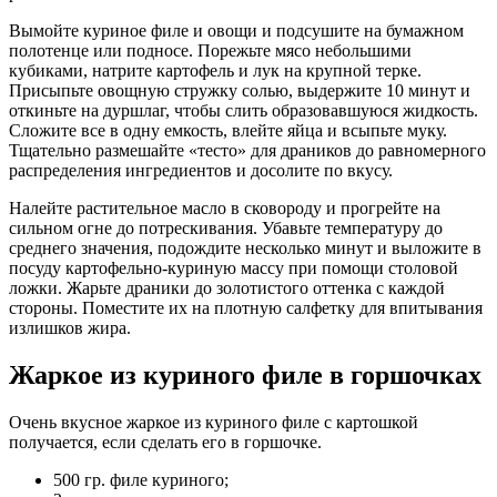
Вымойте куриное филе и овощи и подсушите на бумажном
полотенце или подносе. Порежьте мясо небольшими
кубиками, натрите картофель и лук на крупной терке.
Присыпьте овощную стружку солью, выдержите 10 минут и
откиньте на дуршлаг, чтобы слить образовавшуюся жидкость.
Сложите все в одну емкость, влейте яйца и всыпьте муку.
Тщательно размешайте «тесто» для драников до равномерного
распределения ингредиентов и досолите по вкусу.
Налейте растительное масло в сковороду и прогрейте на
сильном огне до потрескивания. Убавьте температуру до
среднего значения, подождите несколько минут и выложите в
посуду картофельно-куриную массу при помощи столовой
ложки. Жарьте драники до золотистого оттенка с каждой
стороны. Поместите их на плотную салфетку для впитывания
излишков жира.
Жаркое из куриного филе в горшочках
Очень вкусное жаркое из куриного филе с картошкой
получается, если сделать его в горшочке.
500 гр. филе куриного;