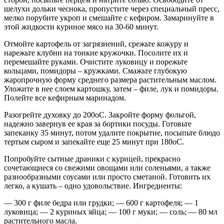
шелухи дольки чеснока, пропустите через специальный пресс,
мелко порубите укроп и смешайте с кефиром. Замаринуйте в
этой жидкости куриное мясо на 30-60 минут.
Отмойте картофель от загрязнений, срежьте кожуру и
нарежьте клубни на тонкие кружочки. Посолите их и
перемешайте руками. Очистите луковицу и порежьте
кольцами, помидоры – кружками. Смажьте глубокую
жаропрочную форму среднего размера растительным маслом.
Уложите в нее слоем картошку, затем – филе, лук и помидоры.
Полейте все кефирным маринадом.
Разогрейте духовку до 200oC. Закройте форму фольгой,
надежно завернув ее края за бортики посуды. Готовьте
запеканку 35 минут, потом удалите покрытие, посыпьте блюдо
тертым сыром и запекайте еще 25 минут при 180oC.
Попробуйте сытные драники с курицей, прекрасно
сочетающиеся со свежими овощами или соленьями, а также
разнообразными соусами или просто сметаной. Готовить их
легко, а кушать – одно удовольствие. Ингредиенты:
— 300 г филе бедра или грудки; — 600 г картофеля; — 1
луковица; — 2 куриных яйца; — 100 г муки; — соль; — 80 мл
растительного масла.