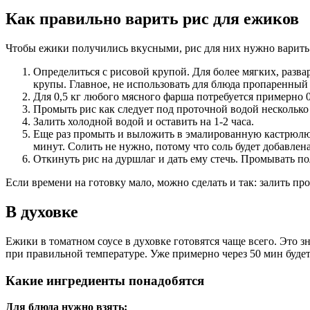
Как правильно варить рис для ежиков
Чтобы ежики получились вкусными, рис для них нужно варить 
Определиться с рисовой крупой. Для более мягких, разв
крупы. Главное, не использовать для блюда пропаренный 
Для 0,5 кг любого мясного фарша потребуется примерно 0
Промыть рис как следует под проточной водой несколько 
Залить холодной водой и оставить на 1-2 часа.
Еще раз промыть и выложить в эмалированную кастрюлю, н
минут. Солить не нужно, потому что соль будет добавлен
Откинуть рис на дуршлаг и дать ему стечь. Промывать п
Если времени на готовку мало, можно сделать и так: залить п
В духовке
Ежики в томатном соусе в духовке готовятся чаще всего. Это з
при правильной температуре. Уже примерно через 50 мин будет
Какие ингредиенты понадобятся
Для блюда нужно взять: