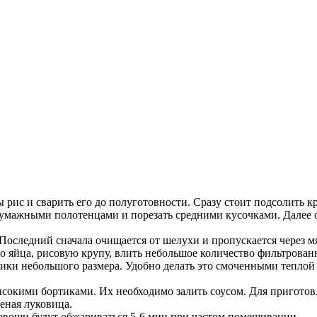
рис и сварить его до полуготовности. Сразу стоит подсолить кр
умажными полотенцами и порезать средними кусочками. Далее о
 Последний сначала очищается от шелухи и пропускается через м
го яйца, рисовую крупу, влить небольшое количество фильтрован
ки небольшого размера. Удобно делать это смоченными теплой 
окими бортиками. Их необходимо залить соусом. Для приготовле
еная луковица.
е овощи будут обжариваться 5-6 мин при частом помешивании.