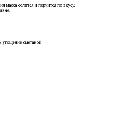
я масса солится и перчится по вкусу.
ивне.
ь угощение сметаной.