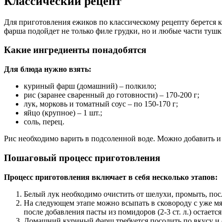
Классический рецепт
Для приготовления ежиков по классическому рецепту берется 
фарша подойдет не только филе грудки, но и любые части тушк
Какие ингредиенты понадобятся
Для блюда нужно взять:
куриный фарш (домашний) – полкило;
рис (заранее сваренный до готовности) – 170-200 г;
лук, морковь и томатный соус – по 150-170 г;
яйцо (крупное) – 1 шт.;
соль, перец.
Рис необходимо варить в подсоленной воде. Можно добавить и
Пошаговый процесс приготовления
Процесс приготовления включает в себя несколько этапов:
Белый лук необходимо очистить от шелухи, промыть, посл
На следующем этапе можно всыпать в сковороду с уже мя
после добавления пасты из помидоров (2-3 ст. л.) остает
Домашний куриный фарш требуется посолить по вкусу и 