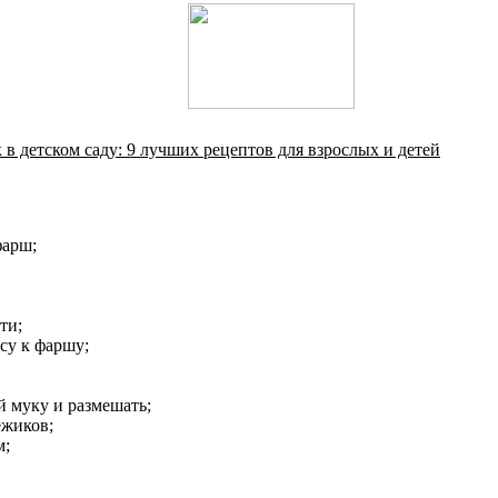
 в детском саду: 9 лучших рецептов для взрослых и детей
фарш;
ти;
су к фаршу;
й муку и размешать;
ежиков;
м;