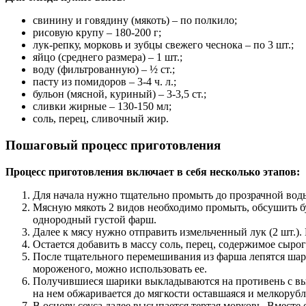
свинину и говядину (мякоть) – по полкило;
рисовую крупу – 180-200 г;
лук-репку, морковь и зубцы свежего чеснока – по 3 шт.;
яйцо (среднего размера) – 1 шт.;
воду (фильтрованную) – ½ ст.;
пасту из помидоров – 3-4 ч. л.;
бульон (мясной, куриный) – 3-3,5 ст.;
сливки жирные – 130-150 мл;
соль, перец, сливочный жир.
Пошаговый процесс приготовления
Процесс приготовления включает в себя несколько этапов:
Для начала нужно тщательно промыть до прозрачной воды 
Мясную мякоть 2 видов необходимо промыть, обсушить б
однородный густой фарш.
Далее к мясу нужно отправить измельченный лук (2 шт.).
Остается добавить в массу соль, перец, содержимое сыро
После тщательного перемешивания из фарша лепятся шари
мороженого, можно использовать ее.
Получившиеся шарики выкладываются на противень с выс
на нем обжаривается до мягкости оставшаяся и мелкорубл
В основу соуса далее высыпается тертая морковь. Вмест