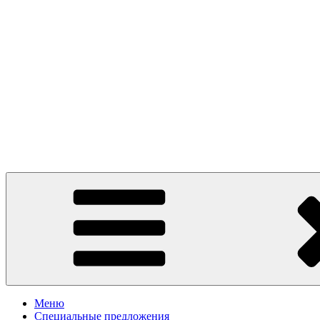
Presto Pizza Klin
маленькая Италия в Клину
Меню
Специальные предложения