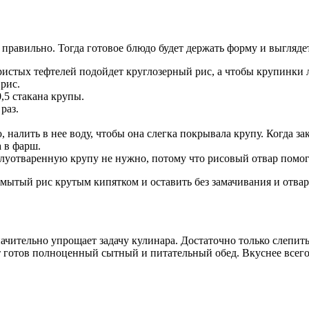
правильно. Тогда готовое блюдо будет держать форму и выгляде
аристых тефтелей подойдет круглозерный рис, а чтобы крупинки
рис.
,5 стакана крупы.
раз.
алить в нее воду, чтобы она слегка покрывала крупу. Когда зак
а в фарш.
олуотваренную крупу не нужно, потому что рисовый отвар помо
ромытый рис крутым кипятком и оставить без замачивания и отвар
начительно упрощает задачу кулинара. Достаточно только слепит
 готов полноценный сытный и питательный обед. Вкуснее всего д