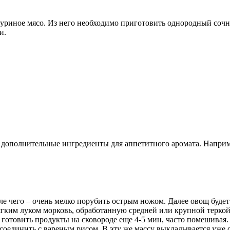
куриное мясо. Из него необходимо приготовить однородный соч
и.
 дополнительные ингредиенты для аппетитного аромата. Наприм
е чего – очень мелко порубить острым ножом. Далее овощ будет
гким луком морковь, обработанную средней или крупной теркой.
ся готовить продукты на сковороде еще 4-5 мин, часто помешивая.
соединить с вареным рисом. В эту же массу выкладывается уже