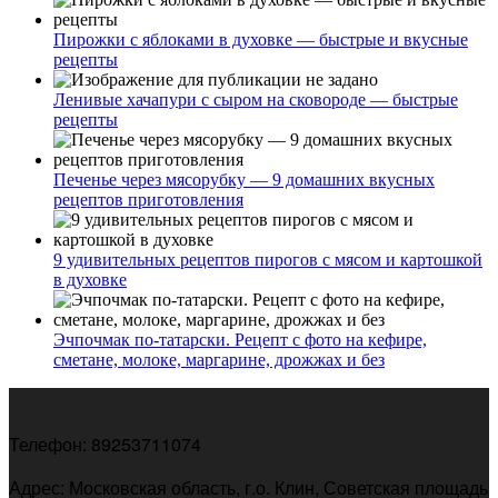
Пирожки с яблоками в духовке — быстрые и вкусные
рецепты
Ленивые хачапури с сыром на сковороде — быстрые
рецепты
Печенье через мясорубку — 9 домашних вкусных
рецептов приготовления
9 удивительных рецептов пирогов с мясом и картошкой
в духовке
Эчпочмак по-татарски. Рецепт с фото на кефире,
сметане, молоке, маргарине, дрожжах и без
Телефон: 89253711074
Адрес: Московская область, г.о. Клин, Советская площадь