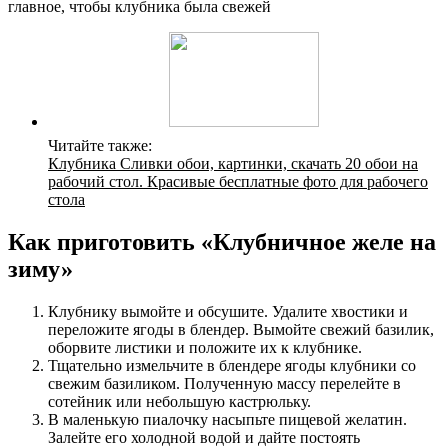
главное, чтобы клубника была свежей
Читайте также:
Клубника Сливки обои, картинки, скачать 20 обои на
рабочий стол. Красивые бесплатные фото для рабочего
стола
Как приготовить «Клубничное желе на
зиму»
Клубнику вымойте и обсушите. Удалите хвостики и
переложите ягоды в блендер. Вымойте свежий базилик,
оборвите листики и положите их к клубнике.
Тщательно измельчите в блендере ягоды клубники со
свежим базиликом. Полученную массу перелейте в
сотейник или небольшую кастрюльку.
В маленькую пиалочку насыпьте пищевой желатин.
Залейте его холодной водой и дайте постоять