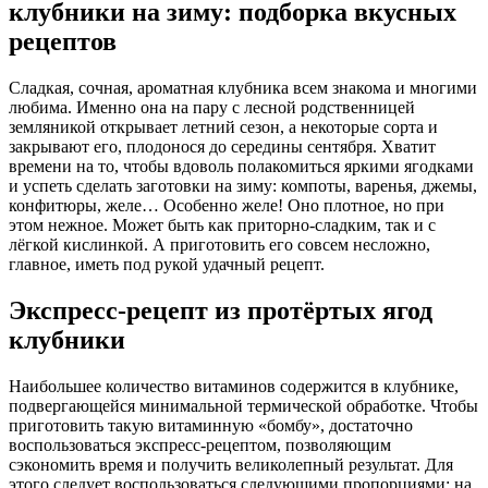
клубники на зиму: подборка вкусных
рецептов
Сладкая, сочная, ароматная клубника всем знакома и многими
любима. Именно она на пару с лесной родственницей
земляникой открывает летний сезон, а некоторые сорта и
закрывают его, плодонося до середины сентября. Хватит
времени на то, чтобы вдоволь полакомиться яркими ягодками
и успеть сделать заготовки на зиму: компоты, варенья, джемы,
конфитюры, желе… Особенно желе! Оно плотное, но при
этом нежное. Может быть как приторно-сладким, так и с
лёгкой кислинкой. А приготовить его совсем несложно,
главное, иметь под рукой удачный рецепт.
Экспресс-рецепт из протёртых ягод
клубники
Наибольшее количество витаминов содержится в клубнике,
подвергающейся минимальной термической обработке. Чтобы
приготовить такую витаминную «бомбу», достаточно
воспользоваться экспресс-рецептом, позволяющим
сэкономить время и получить великолепный результат. Для
этого следует воспользоваться следующими пропорциями: на