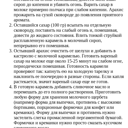
сироп до кипения и убавить огонь. Варить сахар в
молоке примерно полчаса при слабом кипении. Арахис
прожарить на сухой сковороде до появления приятного
аромата.
Оставшийся сахар (100 гр) всыпать на отдельную
сковороду, поставить на слабый огонь и, помешивая,
довести до жидкого состояния. Влить тонкой струйкой
расплавленную карамель в молочный сироп,
непрерывно его помешивая.
Остывший арахис очистить от шелухи и добавить в
кастрюлю с молочной карамелью. Готовить вареный
сахар на молоке еще около 15-25 минут на слабом огне,
периодически помешивая. Готовность карамели
проверяют так: капнуть ею на холодную тарелку и
наклонить ее поочередно в разные стороны. Если капля
растекается, значит вареный сахар еще не готов.
В готовую карамель добавить сливочное масло и
перемешать до его полного растворения. Приготовить
любую форму для хранения молочного щербета
(например форма для выпечки, противень с высокими
бортиками, порционные формочки для конфет или
креманки). Форму для выпечки и противень нужно
застелить слегка промасленной пергаментной бумагой.
Формочки и креманки нужно просто смазать кусочком
сливочного масла.