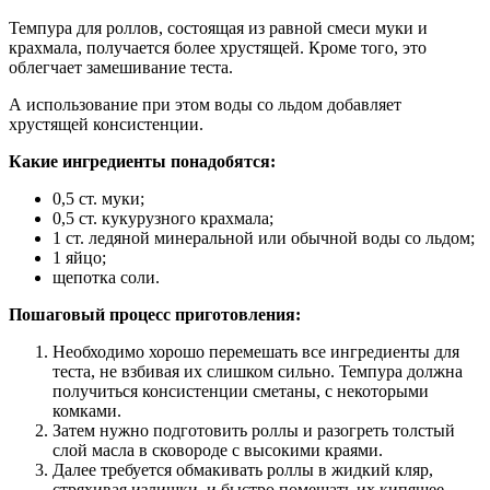
Темпура для роллов, состоящая из равной смеси муки и
крахмала, получается более хрустящей. Кроме того, это
облегчает замешивание теста.
А использование при этом воды со льдом добавляет
хрустящей консистенции.
Какие ингредиенты понадобятся:
0,5 ст. муки;
0,5 ст. кукурузного крахмала;
1 ст. ледяной минеральной или обычной воды со льдом;
1 яйцо;
щепотка соли.
Пошаговый процесс приготовления:
Необходимо хорошо перемешать все ингредиенты для
теста, не взбивая их слишком сильно. Темпура должна
получиться консистенции сметаны, с некоторыми
комками.
Затем нужно подготовить роллы и разогреть толстый
слой масла в сковороде с высокими краями.
Далее требуется обмакивать роллы в жидкий кляр,
стряхивая излишки, и быстро помещать их кипящее