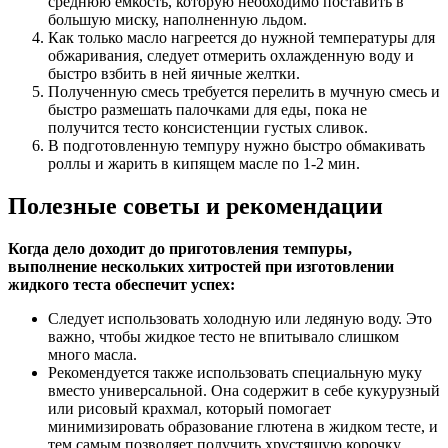
среднюю емкость, которую необходимо поставить в
большую миску, наполненную льдом.
Как только масло нагреется до нужной температуры для
обжаривания, следует отмерить охлажденную воду и
быстро взбить в ней яичные желтки.
Полученную смесь требуется перелить в мучную смесь и
быстро размешать палочками для еды, пока не
получится тесто консистенции густых сливок.
В подготовленную темпуру нужно быстро обмакивать
роллы и жарить в кипящем масле по 1-2 мин.
Полезные советы и рекомендации
Когда дело доходит до приготовления темпуры,
выполнение нескольких хитростей при изготовлении
жидкого теста обеспечит успех:
Следует использовать холодную или ледяную воду. Это
важно, чтобы жидкое тесто не впитывало слишком
много масла.
Рекомендуется также использовать специальную муку
вместо универсальной. Она содержит в себе кукурузный
или рисовый крахмал, который помогает
минимизировать образование глютена в жидком тесте, и
тем самым позволяет получить хрустящую корочку.