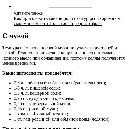
Читайте также:
Как приготовить канапе-ролл из огурца с творожным
сыром и сёмгой ? Пошаговый рецепт с фото
С мукой
Темпура на основе рисовой муки получается хрустящей и
легкой. Если она приготовлена правильно, то впитывает
немного масла при обжаривании, поэтому роллы получаются
менее вредными.
Какие ингредиенты понадобятся:
0,5 л любого масла без запаха (растительного);
1/8 ч. л. пищевой соды;
0,5 ч. л. кошерной соли;
0,25 ст. кукурузного крахмала;
0,25 ст. универсальной муки;
0,75 ст. рисовой муки;
1 крупный яичный желток;
1 ст. газированной или обычной воды (ледяной).
Пошаговый процесс приготовления: