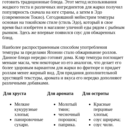
готовить традиционные блюда. Этот метод использования
жидкого теста и различных ингредиентов для жарки получил
популярность сначала на юге страны, а затем в Эдо
(современном Токио). Сегодняшний мейнстрим темпуры
основан на токийском стиле (стиль Эдо), который в свое
время был изобретен в магазине уличной еды рядом с рыбным
рынком. Здесь же впервые появился соус для обжаренных
блюд.
Наиболее распространенным способом употребления
темпуры за пределами Японии стало обжаривание роллов.
Данное блюдо нередко готовят дома. Кляр темпура поглощает
меньше масла, чем некоторые из его аналогов, что делает его
более здоровым вариантом для жарки во фритюре и придает
роллам менее жирный вид. Для придания дополнительной
хрустящей текстуры, аромата и вкуса его нередко дополняют
различными добавками.
Для хруста
Для аромата
Для остроты
Мелкие
Молотый
Красные
кукурузные
тмин;
перцовые
хлопья;
чесночный
хлопья;
панировочные
порошок;
соус шрирача;
сухари.
паприка.
соус чили.