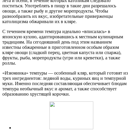
лета и осени, в течение которых католикам следовало
поститься. Употреблять в пищу в такие дни разрешалось
овощи, а также рыбу и другие морепродукты. Чтобы
разнообразить их вкус, изобретательные приверженцы
католицизма обжаривали их в кляре.
С течением времени темпура идеально «вписалась» в
японскую кухню, адаптировавшись к местным кулинарным
традициям. На сегодняшний день под этим названием
известны обжаренные в приготовленном особым образом
кляре овощи (сладкий перец, цветная капуста или спаржа),
фрукты, рыба, морепродукты (угри или креветки), а также
роллы.
«Изюминка» темпуры — особенный кляр, который готовят из
трех ингредиентов: ледяной воды, куриных яиц и темпурной
муки. Именно последняя составляющая обеспечивает блюдам
темпура необычный вкус и аромат, а также способствует
образованию хрустящей корочки.