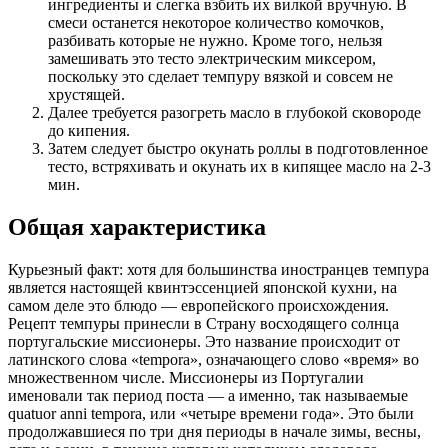
ингредиенты и слегка взбить их вилкой вручную. В
смеси останется некоторое количество комочков,
разбивать которые не нужно. Кроме того, нельзя
замешивать это тесто электрическим миксером,
поскольку это сделает темпуру вязкой и совсем не
хрустящей.
Далее требуется разогреть масло в глубокой сковороде
до кипения.
Затем следует быстро окунать роллы в подготовленное
тесто, встряхивать и окунать их в кипящее масло на 2-3
мин.
Общая характеристика
Курьезный факт: хотя для большинства иностранцев темпура
является настоящей квинтэссенцией японской кухни, на
самом деле это блюдо — европейского происхождения.
Рецепт темпуры принесли в Страну восходящего солнца
португальские миссионеры. Это название происходит от
латинского слова «tempora», означающего слово «время» во
множественном числе. Миссионеры из Португалии
именовали так период поста — а именно, так называемые
quatuor anni tempora, или «четыре времени года». Это были
продолжавшиеся по три дня периоды в начале зимы, весны,