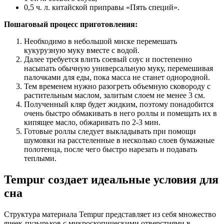
0,5 ч. л. китайской приправы «Пять специй».
Пошаговый процесс приготовления:
Необходимо в небольшой миске перемешать
кукурузную муку вместе с водой.
Далее требуется влить соевый соус и постепенно
насыпать обычную универсальную муку, перемешивая
палочками для еды, пока масса не станет однородной.
Тем временем нужно разогреть объемную сковороду с
растительным маслом, залитым слоем не менее 3 см.
Полученный кляр будет жидким, поэтому понадобится
очень быстро обмакивать в него роллы и помещать их в
кипящее масло, обжаривать по 2-3 мин.
Готовые роллы следует выкладывать при помощи
шумовки на расстеленные в несколько слоев бумажные
полотенца, после чего быстро нарезать и подавать
теплыми.
Tempur создает идеальные условия для
сна
Структура материала Tempur представляет из себя множество
ячеек-пузырьков с микроскопическими отверстиями в