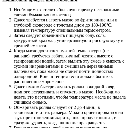
Необходимо застелить большую тарелку несколькими
слоями бумажных полотенец.
Далее требуется нагреть масло во фритюрнице или в
глубокой сковороде с толстым дном до 180-190°C,
изменяя температуру специальным термометром.
Затем следует объединить пищевую соду, соль,
кукурузный крахмал, универсальную и рисовую муку в
средней емкости.
Когда масло достигнет нужной температуры (не
раньше), требуется взбить яичный желток вместе с
газированной водой, затем вылить эту смесь в емкость с
сухими ингредиентами и смешивать деревянными
палочками, пока масса не станет почти полностью
однородной. Консистенция теста должна быть как
растопленное мороженое.
Далее нужно быстро окунать роллы в жидкий кляр,
немного встряхивать и опускать в масло. Необходимо
делать это партиями, чтобы температура масла не падала
слишком сильно.
Обжаривать роллы следует от 2 до 4 мин., в
зависимости от их размера. Можно ориентироваться на
звук приготовления: жарить, пока продукт шипит, и
сразу же удалять, когда шипение прекращается.
Готовые продукты необходимо выкладывать на