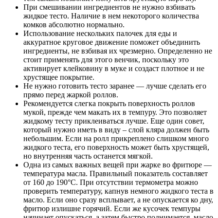
При смешивании ингредиентов не нужно взбивать
жидкое тесто. Наличие в нем некоторого количества
комков абсолютно нормально.
Использование нескольких палочек для еды и
аккуратное круговое движение поможет объединить
ингредиенты, не взбивая их чрезмерно. Определенно не
стоит применять для этого венчик, поскольку это
активирует клейковину в муке и создаст плотное и не
хрустящее покрытие.
Не нужно готовить тесто заранее — лучше сделать его
прямо перед жаркой роллов.
Рекомендуется слегка покрыть поверхность роллов
мукой, прежде чем макать их в темпуру. Это позволяет
жидкому тесту приклеиваться лучше. Еще один совет,
который нужно иметь в виду – слой кляра должен быть
небольшим. Если на ролл прикреплено слишком много
жидкого теста, его поверхность может быть хрустящей,
но внутренняя часть останется мягкой.
Одна из самых важных вещей при жарке во фритюре —
температура масла. Правильный показатель составляет
от 160 до 190°C. При отсутствии термометра можно
проверить температуру, капнув немного жидкого теста в
масло. Если оно сразу всплывает, а не опускается ко дну,
фритюр излишне горячий. Если же кусочек темпуры
начинает опускаться, а затем быстро поднимается, масло