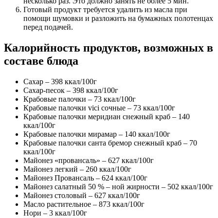
несколько раз. Это должно занять не более 5 мин.
Готовый продукт требуется удалить из масла при
помощи шумовки и разложить на бумажных полотенцах
перед подачей.
Калорийность продуктов, возможных в
составе блюда
Сахар – 398 ккал/100г
Сахар-песок – 398 ккал/100г
Крабовые палочки – 73 ккал/100г
Крабовые палочки vici сочные – 73 ккал/100г
Крабовые палочки меридиан снежный краб – 140
ккал/100г
Крабовые палочки мирамар – 140 ккал/100г
Крабовые палочки санта бремор снежный краб – 70
ккал/100г
Майонез «провансаль» – 627 ккал/100г
Майонез легкий – 260 ккал/100г
Майонез Провансаль – 624 ккал/100г
Майонез салатный 50 % – ной жирности – 502 ккал/100г
Майонез столовый – 627 ккал/100г
Масло растительное – 873 ккал/100г
Нори – 3 ккал/100г