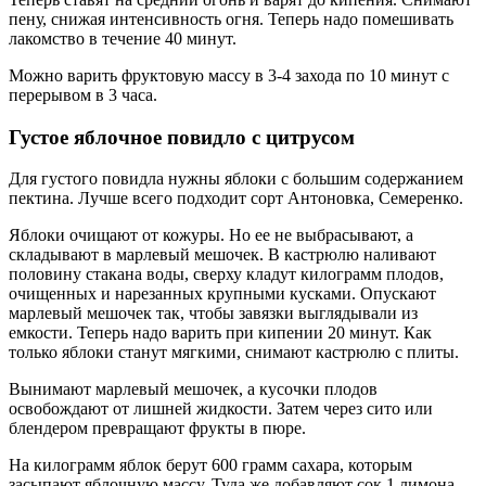
пену, снижая интенсивность огня. Теперь надо помешивать
лакомство в течение 40 минут.
Можно варить фруктовую массу в 3-4 захода по 10 минут с
перерывом в 3 часа.
Густое яблочное повидло с цитрусом
Для густого повидла нужны яблоки с большим содержанием
пектина. Лучше всего подходит сорт Антоновка, Семеренко.
Яблоки очищают от кожуры. Но ее не выбрасывают, а
складывают в марлевый мешочек. В кастрюлю наливают
половину стакана воды, сверху кладут килограмм плодов,
очищенных и нарезанных крупными кусками. Опускают
марлевый мешочек так, чтобы завязки выглядывали из
емкости. Теперь надо варить при кипении 20 минут. Как
только яблоки станут мягкими, снимают кастрюлю с плиты.
Вынимают марлевый мешочек, а кусочки плодов
освобождают от лишней жидкости. Затем через сито или
блендером превращают фрукты в пюре.
На килограмм яблок берут 600 грамм сахара, которым
засыпают яблочную массу. Туда же добавляют сок 1 лимона.