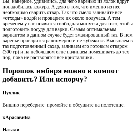
Вы, наверное, удивились, для чего варенью из яблок вдруг
понадобилась кожура. А дело в том, что именно из нее
необходимо сварить отвар. Так что смело заливайте все
«отходы» водой и проварите их около получаса. А тем
временем у вас появится свободная минутка для того, чтобы
подготовить посуду для варки. Самым оптимальным
вариантом в данном случае будет эмалированный таз. В нем
варенье проварится равномерно и не «убежит». Высыпаем в
таз подготовленный сахар, заливаем его готовым отваром
(300 гр) и на небольшом огне начинаем помешивать до тех
пор, пока не растворятся все кристаллики.
Порошок имбиря можно в компот
добавить? Или испорчу?
Пухлик
​Вишню переберите, промойте и обсушите на полотенце.​
кАрасавиtsa
Натали