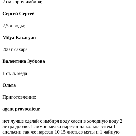
​2 см корня имбиря;​
Сергей Сергей
​2,5 л воды;​
Milya Kazaryan
​200 г сахара​
Валентина Зубкова
​1 ст. л. меда​
Ольга
​Приготовление:​
agent provocateur
​нет лучше сделай с имбиря воду сасси в холодную воду 2
литра добавь 1 лимон мелко нарезан на кольца затем 1
апельсин так же нарезан 10 15 листьев мяты и 1 чайную