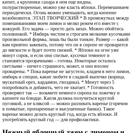
кипит, а крупинки сахара в нем еще видны,
полурастворенные, можно уже класть яблоки. Перемешиваем
периодически. Огонь можно уменьшить, когда кипение
возобновится. ЭТАП ТВОРЧЕСКИЙ * В промежутках между
помешиваниями моем лимон и мелко режем его вместе с
кожурой. Его задача — просто дать запах. Можно обойтись
половинкой. * Имбирь чистим и строгаем мелкими кусочками
произвольной формы, лишь бы были тонкие. Размер — какой
вам приятно зажевать, потому что он в сиропе не проварится
до мягкости и будет почти свежий. * Яблоки на огне уже
минут сорок, и если они спелые, кусочки темнеют и
становятся прозрачными – готовы. Некоторые остались
светлыми – ничего страшного, может, и они вполне
проварены. * Пока варенье не загустело, кладем в него лимон,
имбирь и специи, какие любите в сладкой выпечке (корица,
мускатный орех, кардамон, гвоздика). * Минут через 5
попробовать и добавить, чего не хватает. * Готовность
проверяют так — возьмите немного сиропа на ложечку и
капните на блюдце. Капля должна получиться круглой
пуговкой, а не кляксой — можно разливать варенье (горячим
в помытые, пропаренные и высушенные банки). Такое
варенье можно делать круглый год, когда есть яблоки. И
употреблять круглый год — для профилактики.
Нежный яблочный джем с лимоном и