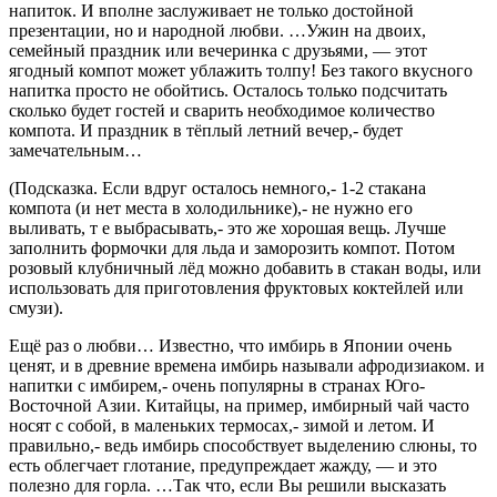
напиток. И вполне заслуживает не только достойной
презентации, но и народной любви. …Ужин на двоих,
семейный праздник или вечеринка с друзьями, — этот
ягодный компот может ублажить толпу! Без такого вкусного
напитка просто не обойтись. Осталось только подсчитать
сколько будет гостей и сварить необходимое количество
компота. И праздник в тёплый летний вечер,- будет
замечательным…
(Подсказка. Если вдруг осталось немного,- 1-2 стакана
компота (и нет места в холодильнике),- не нужно его
выливать, т е выбрасывать,- это же хорошая вещь. Лучше
заполнить формочки для льда и заморозить компот. Потом
розовый клубничный лёд можно добавить в стакан воды, или
использовать для приготовления фруктовых коктейлей или
смузи).
Ещё раз о любви… Известно, что имбирь в Японии очень
ценят, и в древние времена имбирь называли афродизиаком. и
напитки с имбирем,- очень популярны в странах Юго-
Восточной Азии. Китайцы, на пример, имбирный чай часто
носят с собой, в маленьких термосах,- зимой и летом. И
правильно,- ведь имбирь способствует выделению слюны, то
есть облегчает глотание, предупреждает жажду, — и это
полезно для горла. …Так что, если Вы решили высказать