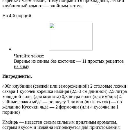
варенье с чаем зимой,- тому понравится прохладный, лёгкий
клубничный компот — знойным летом.
На 4-6 порций.
Читайте также:
Варенье из сливы без косточек — 11 простых рецептов
на зиму
Ингредиенты.
400г клубники (свежей или замороженной) 2 столовые ложки
сахара 1 кусочек корешка имбиря (2,5-3 см длинной) 2,5 литра
холодной воды (для компота) 0,3 литра воды (для имбиря) 4
чайные ложки мёда — по вкусу 1 лимон (выжать сок) — по
желанию Кусочки льда — 2 формочки (или 4 кусочка на 1
порцию)
Имбирь — известен своим сильным приятным ароматом,
острым вкусом и издавна используется для приготовления