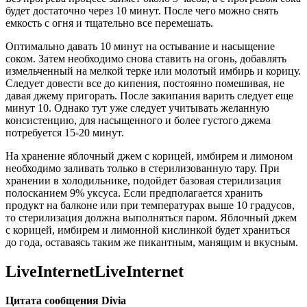
будет достаточно через 10 минут. После чего можно снять
емкость с огня и тщательно все перемешать.
Оптимально давать 10 минут на остывание и насыщение
соком. Затем необходимо снова ставить на огонь, добавлять
измельченный на мелкой терке или молотый имбирь и корицу.
Следует довести все до кипения, постоянно помешивая, не
давая джему пригорать. После закипания варить следует еще
минут 10. Однако тут уже следует учитывать желанную
консистенцию, для насыщенного и более густого джема
потребуется 15-20 минут.
На хранение яблочный джем с корицей, имбирем и лимоном
необходимо заливать только в стерилизованную тару. При
хранении в холодильнике, подойдет базовая стерилизация
полосканием 9% уксуса. Если предполагается хранить
продукт на балконе или при температурах выше 10 градусов,
то стерилизация должна выполняться паром. Яблочный джем
с корицей, имбирем и лимонной кислинкой будет храниться
до года, оставаясь таким же пикантным, манящим и вкусным.
LiveInternetLiveInternet
Цитата сообщения Divia