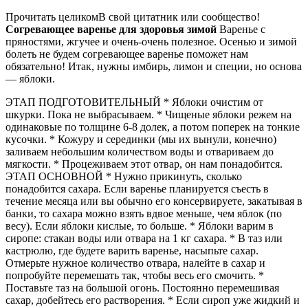
Прочитать целикомВ свой цитатник или сообщество!
Согревающее варенье для здоровья зимой
Варенье с
пряностями, жгучее и очень-очень полезное. Осенью и зимой
болеть не будем согревающее варенье поможет нам
обязательно! Итак, нужны имбирь, лимон и специи, но основа
— яблоки.
ЭТАП ПОДГОТОВИТЕЛЬНЫЙ * Яблоки очистим от
шкурки. Пока не выбрасываем. * Чищеные яблоки режем на
одинаковые по толщине 6-8 долек, а потом поперек на тонкие
кусочки. * Кожуру и серединки (мы их вынули, конечно)
заливаем небольшим количеством воды и отвариваем до
мягкости. * Процеживаем этот отвар, он нам понадобится.
ЭТАП ОСНОВНОЙ * Нужно прикинуть, сколько
понадобится сахара. Если варенье планируется съесть в
течение месяца или вы обычно его консервируете, закатывая в
банки, то сахара можно взять вдвое меньше, чем яблок (по
весу). Если яблоки кислые, то больше. * Яблоки варим в
сиропе: стакан воды или отвара на 1 кг сахара. * В таз или
кастрюлю, где будете варить варенье, насыпьте сахар.
Отмерьте нужное количество отвара, налейте в сахар и
попробуйте перемешать так, чтобы весь его смочить. *
Поставьте таз на большой огонь. Постоянно перемешивая
сахар, добейтесь его растворения. * Если сироп уже жидкий и