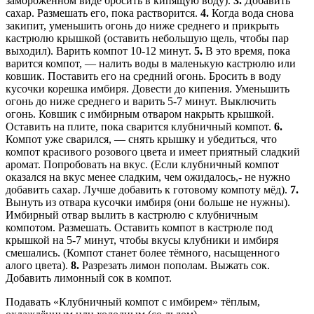
замороженном виде бросить в кипящую воду).
3.
Добавить
сахар. Размешать его, пока растворится.
4.
Когда вода снова
закипит, уменьшить огонь до ниже среднего и прикрыть
кастрюлю крышкой (оставить небольшую щель, чтобы пар
выходил). Варить компот 10-12 минут.
5.
В это время, пока
варится компот, — налить воды в маленькую кастрюлю или
ковшик. Поставить его на средний огонь. Бросить в воду
кусочки корешка имбиря. Довести до кипения. Уменьшить
огонь до ниже среднего и варить 5-7 минут. Выключить
огонь. Ковшик с имбирным отваром накрыть крышкой.
Оставить на плите, пока сварится клубничный компот.
6.
Компот уже сварился, — снять крышку и убедиться, что
компот красивого розового цвета и имеет приятный сладкий
аромат. Попробовать на вкус. (Если клубничный компот
оказался на вкус менее сладким, чем ожидалось,- не нужно
добавить сахар. Лучше добавить к готовому компоту мёд).
7.
Вынуть из отвара кусочки имбиря (они больше не нужны).
Имбирный отвар вылить в кастрюлю с клубничным
компотом. Размешать. Оставить компот в кастрюле под
крышкой на 5-7 минут, чтобы вкусы клубники и имбиря
смешались. (Компот станет более тёмного, насыщенного
алого цвета).
8.
Разрезать лимон пополам. Выжать сок.
Добавить лимонный сок в компот.
Подавать «Клубничный компот с имбирем» тёплым,