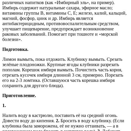
различных напитков (как «Имбирный эль», на пример).
Имбирь содержит натуральные сахара, эфирное масло;
витамины группы В, витамины С, Е; железо, калий, кальций,
магний, фосфор, цинк и др. Имбирь является
антибактерицидным, противовоспалительным средством,
улучшает пищеварение, предупреждает возникновение
раковых заболеваний. Помогает при тошноте и «морской
болезни».
Подготовка.
Лимон вымыть, пока отдожить. Клубнику вымыть. Срезать
зелёные плодоножки. Крупные ягоды клубники разрезать
пополам. Корешок имбиря вымыть. Почистить часть корня,
отрезать кусочек имбиря длинной 3 см, примерно. Порезать
его на 2-3 ломтика. (Оставшуюся часть корешка имбиря
сохранить для другого блюда).
Приготовление.
1.
Налить воду в кастрюлю, поставить её на средний огонь.
Довести воду до кипения.
2.
Бросить в воду клубнику. (Если
клубника была заморожена, её не нужно оттаивать, — а в