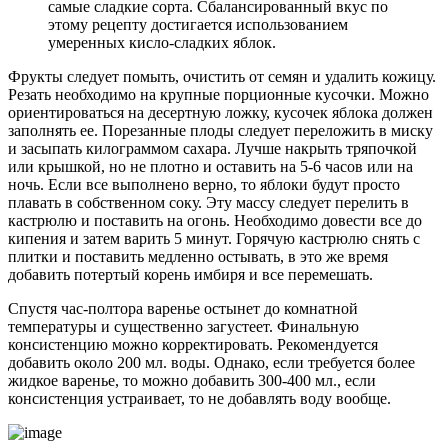
самые сладкие сорта. Сбалансированный вкус по
этому рецепту достигается использованием
умеренных кисло-сладких яблок.
Фрукты следует помыть, очистить от семян и удалить кожицу.
Резать необходимо на крупные порционные кусочки. Можно
ориентироваться на десертную ложку, кусочек яблока должен
заполнять ее. Порезанные плоды следует переложить в миску
и засыпать килограммом сахара. Лучше накрыть тряпочкой
или крышкой, но не плотно и оставить на 5-6 часов или на
ночь. Если все выполнено верно, то яблоки будут просто
плавать в собственном соку. Эту массу следует перелить в
кастрюлю и поставить на огонь. Необходимо довести все до
кипения и затем варить 5 минут. Горячую кастрюлю снять с
плитки и поставить медленно остывать, в это же время
добавить потертый корень имбиря и все перемешать.
Спустя час-полтора варенье остынет до комнатной
температуры и существенно загустеет. Финальную
консистенцию можно корректировать. Рекомендуется
добавить около 200 мл. воды. Однако, если требуется более
жидкое варенье, то можно добавить 300-400 мл., если
консистенция устраивает, то не добавлять воду вообще.