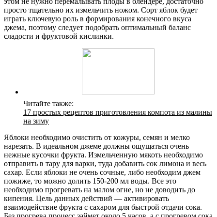
этом не нужно перемалывать плоды в блендере, достаточно
просто тщательно их измельчить ножом. Сорт яблок будет
играть ключевую роль в формирования конечного вкуса
джема, поэтому следует подобрать оптимальный баланс
сладости и фруктовой кислинки.
Читайте также:
17 простых рецептов приготовления компота из малины
на зиму
Яблоки необходимо очистить от кожуры, семян и мелко
нарезать. В идеальном джеме должны ощущаться очень
нежные кусочки фрукта. Измельченную мякоть необходимо
отправить в тару для варки, туда добавить сок лимона и весь
сахар. Если яблоки не очень сочные, либо необходим джем
пожиже, то можно долить 150-200 мл воды. Все это
необходимо прогревать на малом огне, но не доводить до
кипения. Цель данных действий — активировать
взаимодействие фрукта с сахаром для быстрой отдачи сока.
Без прогрева процесс займет около 5 часов, а с прогревом сока