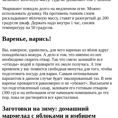
Уваривают повидло долго на медленном огне. Можно
использовать духовку. На противень тонким слоем
раскладывают яблочную массу, ставят в разогретый до 200
градусов шкаф. Держать надо внутри 1 час, снизив
температуру на 50 градусов.
Варенье, варись!
Вы, наверное, удивились, для чего варенью из яблок вдруг
понадобилась кожура. А дело в том, что именно из нее
необходимо сварить отвар. Так что смело заливайте все
«отходы» водой и проварите их около получаса. А тем
временем у вас появится свободная минутка для того, чтобы
подготовить посуду для варки. Самым оптимальным
вариантом в данном случае будет эмалированный таз. В нем
варенье проварится равномерно и не «убежит». Высыпаем в
таз подготовленный сахар, заливаем его готовым отваром
(300 гр) и на небольшом огне начинаем помешивать до тех
пор, пока не растворятся все кристаллики.
Заготовки на зиму: домашний
мармелад с яблоками и имбирем