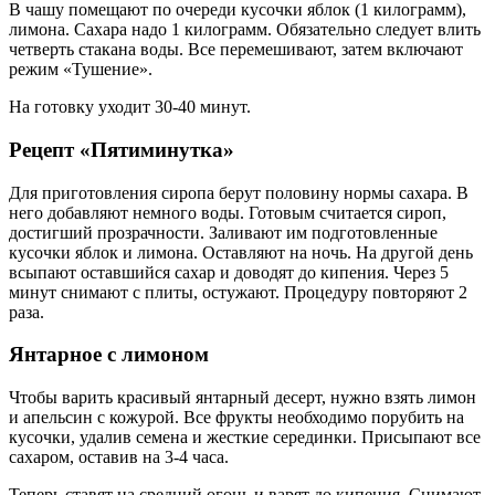
В чашу помещают по очереди кусочки яблок (1 килограмм),
лимона. Сахара надо 1 килограмм. Обязательно следует влить
четверть стакана воды. Все перемешивают, затем включают
режим «Тушение».
На готовку уходит 30-40 минут.
Рецепт «Пятиминутка»
Для приготовления сиропа берут половину нормы сахара. В
него добавляют немного воды. Готовым считается сироп,
достигший прозрачности. Заливают им подготовленные
кусочки яблок и лимона. Оставляют на ночь. На другой день
всыпают оставшийся сахар и доводят до кипения. Через 5
минут снимают с плиты, остужают. Процедуру повторяют 2
раза.
Янтарное с лимоном
Чтобы варить красивый янтарный десерт, нужно взять лимон
и апельсин с кожурой. Все фрукты необходимо порубить на
кусочки, удалив семена и жесткие серединки. Присыпают все
сахаром, оставив на 3-4 часа.
Теперь ставят на средний огонь и варят до кипения. Снимают