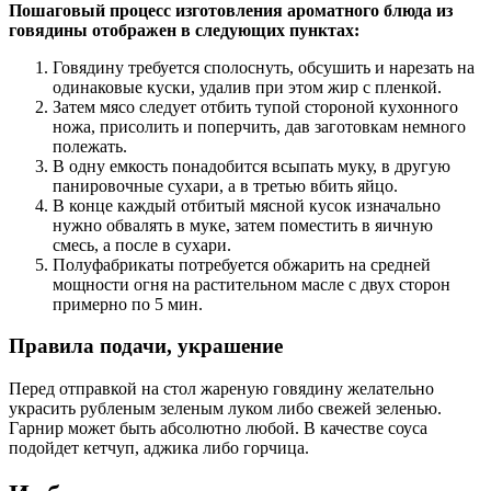
Пошаговый процесс изготовления ароматного блюда из
говядины отображен в следующих пунктах:
Говядину требуется сполоснуть, обсушить и нарезать на
одинаковые куски, удалив при этом жир с пленкой.
Затем мясо следует отбить тупой стороной кухонного
ножа, присолить и поперчить, дав заготовкам немного
полежать.
В одну емкость понадобится всыпать муку, в другую
панировочные сухари, а в третью вбить яйцо.
В конце каждый отбитый мясной кусок изначально
нужно обвалять в муке, затем поместить в яичную
смесь, а после в сухари.
Полуфабрикаты потребуется обжарить на средней
мощности огня на растительном масле с двух сторон
примерно по 5 мин.
Правила подачи, украшение
Перед отправкой на стол жареную говядину желательно
украсить рубленым зеленым луком либо свежей зеленью.
Гарнир может быть абсолютно любой. В качестве соуса
подойдет кетчуп, аджика либо горчица.