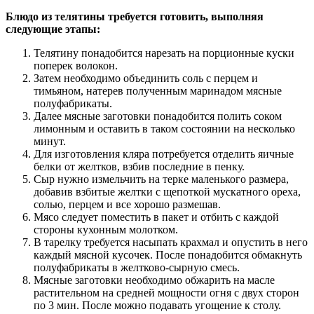
Блюдо из телятины требуется готовить, выполняя
следующие этапы:
Телятину понадобится нарезать на порционные куски
поперек волокон.
Затем необходимо объединить соль с перцем и
тимьяном, натерев полученным маринадом мясные
полуфабрикаты.
Далее мясные заготовки понадобится полить соком
лимонным и оставить в таком состоянии на несколько
минут.
Для изготовления кляра потребуется отделить яичные
белки от желтков, взбив последние в пенку.
Сыр нужно измельчить на терке маленького размера,
добавив взбитые желтки с щепоткой мускатного ореха,
солью, перцем и все хорошо размешав.
Мясо следует поместить в пакет и отбить с каждой
стороны кухонным молотком.
В тарелку требуется насыпать крахмал и опустить в него
каждый мясной кусочек. После понадобится обмакнуть
полуфабрикаты в желтково-сырную смесь.
Мясные заготовки необходимо обжарить на масле
растительном на средней мощности огня с двух сторон
по 3 мин. После можно подавать угощение к столу.