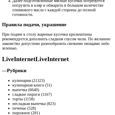
Далее подготовленные мясные кусочки потребуется
погрузить в кляр и обжарить в большом количестве
оливкового масла с каждой стороны до полной
готовности.
Правила подачи, украшение
При подаче к столу жареные кусочки крольчатины
рекомендуется дополнить сладким соусом чили. По желанию
лакомство допустимо разнообразить свежими овощами либо
зеленью.
LiveInternetLiveInternet
—Рубрики
кулинария (21323)
кулинарная книга (51)
выпечка (6640)
сладкие пироги (1167)
торты (1158)
несладкая выпечка (823)
печенье (528)
пирожное (281)