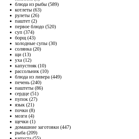
блюда из рыбы (589)
котлеты (63)
рулеты (26)
паштет (2)
первое блюдо (520)
суп (374)
борщ (43)
холодные супы (30)
солянка (20)
щи (13)
уха (12)
капустняк (10)
рассольник (10)
блюда из ливера (449)
печень (240)
паштеты (86)
сердце (51)
пупок (27)
язык (21)
почки (8)
мозги (4)
щечки (1)
домашние заготовки (447)
рыба (209)
капуста (55)