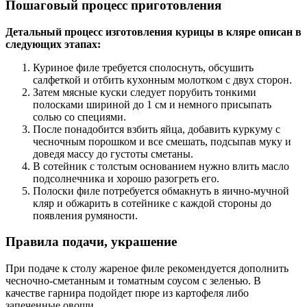
Пошаговый процесс приготовления
Детальный процесс изготовления курицы в кляре описан в
следующих этапах:
Куриное филе требуется сполоснуть, обсушить
салфеткой и отбить кухонным молотком с двух сторон.
Затем мясные куски следует порубить тонкими
полосками шириной до 1 см и немного присыпать
солью со специями.
После понадобится взбить яйца, добавить куркуму с
чесночным порошком и все смешать, подсыпав муку и
доведя массу до густоты сметаны.
В сотейник с толстым основанием нужно влить масло
подсолнечника и хорошо разогреть его.
Полоски филе потребуется обмакнуть в яично-мучной
кляр и обжарить в сотейнике с каждой стороны до
появления румяности.
Правила подачи, украшение
При подаче к столу жареное филе рекомендуется дополнить
чесночно-сметанным и томатным соусом с зеленью. В
качестве гарнира подойдет пюре из картофеля либо
запеченные овощи.