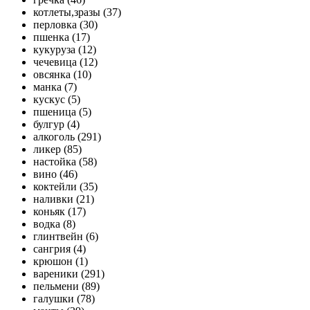
котлеты,зразы (37)
перловка (30)
пшенка (17)
кукуруза (12)
чечевица (12)
овсянка (10)
манка (7)
кускус (5)
пшеница (5)
булгур (4)
алкоголь (291)
ликер (85)
настойка (58)
вино (46)
коктейли (35)
наливки (21)
коньяк (17)
водка (8)
глинтвейн (6)
сангрия (4)
крюшон (1)
вареники (291)
пельмени (89)
галушки (78)