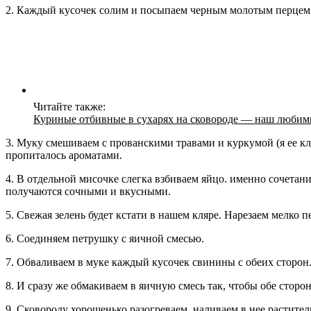
2. Каждый кусочек солим и посыпаем черным молотым перцем
Читайте также:
Куриные отбивные в сухарях на сковороде — наш люби
3. Муку смешиваем с прованскими травами и куркумой (я ее к
пропиталось ароматами.
4. В отдельной мисочке слегка взбиваем яйцо. именно сочетан
получаются сочными и вкусными.
5. Свежая зелень будет кстати в нашем кляре. Нарезаем мелко п
6. Соединяем петрушку с яичной смесью.
7. Обваливаем в муке каждый кусочек свинины с обеих сторон
8. И сразу же обмакиваем в яичную смесь так, чтобы обе сторо
9. Сковороду хорошенько разогреваем, наливаем в нее растите