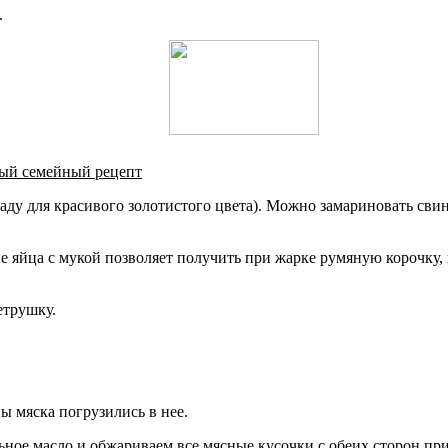
.
мый семейный рецепт
ладу для красивого золотистого цвета). Можно замариновать св
ие яйца с мукой позволяет получить при жарке румяную корочку,
етрушку.
.
ны мяска погрузились в нее.
льное масло и обжариваем все мясные кусочки с обеих сторон пр