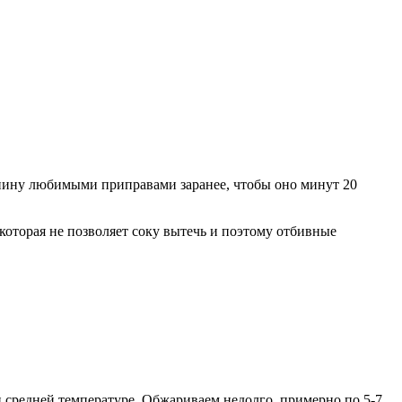
инину любимыми приправами заранее, чтобы оно минут 20
 которая не позволяет соку вытечь и поэтому отбивные
и средней температуре. Обжариваем недолго, примерно по 5-7