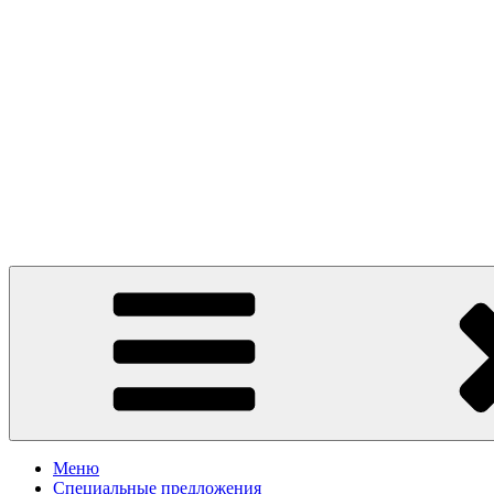
Presto Pizza Klin
маленькая Италия в Клину
Меню
Специальные предложения