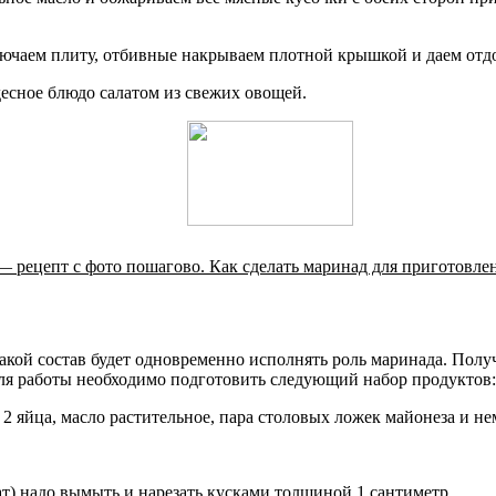
ыключаем плиту, отбивные накрываем плотной крышкой и даем отд
десное блюдо салатом из свежих овощей.
 рецепт с фото пошагово. Как сделать маринад для приготовле
Такой состав будет одновременно исполнять роль маринада. Полу
Для работы необходимо подготовить следующий набор продуктов:
 2 яйца, масло растительное, пара столовых ложек майонеза и не
ат) надо вымыть и нарезать кусками толщиной 1 сантиметр.