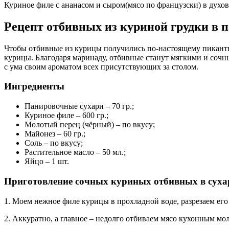
Куриное филе с ананасом и сыром(мясо по французски) в духо
Рецепт отбивных из куриной грудки в 
Чтобы отбивные из курицы получились по-настоящему пикантны
курицы. Благодаря маринаду, отбивные станут мягкими и сочны
с ума своим ароматом всех присутствующих за столом.
Ингредиенты
Панировочные сухари – 70 гр.;
Куриное филе – 600 гр.;
Молотый перец (чёрный) – по вкусу;
Майонез – 60 гр.;
Соль – по вкусу;
Растительное масло – 50 мл.;
Яйцо – 1 шт.
Приготовление сочных куриных отбивных в суха
1. Моем нежное филе курицы в прохладной воде, разрезаем его 
2. Аккуратно, а главное – недолго отбиваем мясо кухонным мо