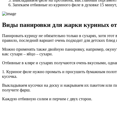
Выкладываем филе на противень, выстланный пергамент
Запекаем отбивные из куриного филе в духовке 15 минут,
Виды панировки для жарки куриных о
Панировать курицу не обязательно только в сухарях, хотя это
правило, последний вариант очень подходит для детских блюд 
Можно применять также двойную панировку, например, окунуть 
как: сухари – яйцо – сухари.
Отбивные в кляре и сухарях получаются очень вкусными, однако
1. Куриное филе нужно промыть и просушить бумажным полотен
кусочка.
Выкладываем кусочки на доску и накрываем их пакетом или пищ
получите фарш.
Каждую отбивную солим и перчим с двух сторон.