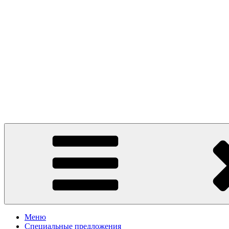
Presto Pizza Klin
маленькая Италия в Клину
Меню
Специальные предложения