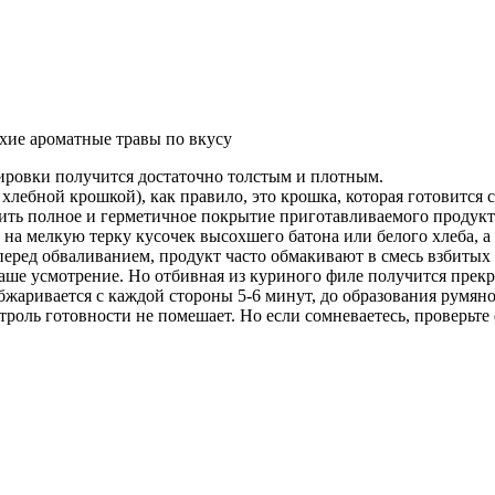
ухие ароматные травы по вкусу
ировки получится достаточно толстым и плотным.
лебной крошкой), как правило, это крошка, которая готовится с
ть полное и герметичное покрытие приготавливаемого продукта.
на мелкую терку кусочек высохшего батона или белого хлеба, а
еред обваливанием, продукт часто обмакивают в смесь взбитых
ваше усмотрение. Но отбивная из куриного филе получится прекр
обжаривается с каждой стороны 5-6 минут, до образования румян
роль готовности не помешает. Но если сомневаетесь, проверьте ф