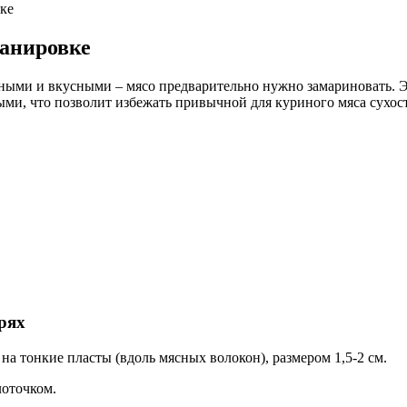
вке
панировке
ми и вкусными – мясо предварительно нужно замариновать. Это
ми, что позволит избежать привычной для куриного мяса сухости
рях
на тонкие пласты (вдоль мясных волокон), размером 1,5-2 см.
лоточком.