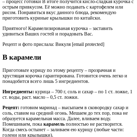
– процесс готовки В итоге получится кисло-сладкая курочка с
острым привкусом. Её можно подавать с картофелем или
рисом. Понравиться вкус данного блюда, рекомендую
приготовить куриные крылышки по китайски.
Приятного! Карамелизированая курочка – заставить
удивиться Ваших гостей и порадовать Вас.
Рецепт и фото прислала: Викуля [email protected]
В карамели
Приготовьте курицу по этому рецепту – прозрачная и
хрустящая корочка гарантирована. Готовится очень легко и
понадобится всего лишь 5 ингредиентов.
Ингредиенты:
курица – 700 г, соль и сахар – по 1 ст. ложке, 1
ст. воды, раст. масло – 0,5 ст. ложки.
Рецепт:
готовим маринад – высыпаем в сковородку сахар и
соль, ставим на средний огонь. Мешаем до тех пор, пока не
образуется карамельная масса. Далее, вливаем воду.
Помешиваем, пока
карамель
полностью не растворится.
Когда смесь остынет – заливаем ею курицу (любые части:
голени или крылышки).