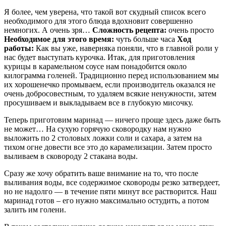
Я более, чем уверена, что такой вот скудный список всего
необходимого для этого блюда вдохновит совершенно
немногих. А очень зря…
Сложность рецепта:
очень просто
Необходимое для этого время:
чуть больше часа
Ход
работы:
Как вы уже, наверняка поняли, что в главной роли у
нас будет выступать курочка. Итак, для приготовления
курицы в карамельном соусе нам понадобится около
килограмма голеней. Традиционно перед использованием мы
их хорошенечко промываем, если производитель оказался не
очень добросовестным, то удаляем всякие ненужности, затем
просушиваем и выкладываем все в глубокую мисочку.
Теперь приготовим маринад — ничего проще здесь даже быть
не может… На сухую горячую сковородку нам нужно
выложить по 2 столовых ложки соли и сахара, а затем на
тихом огне довести все это до карамелизации. Затем просто
выливаем в сковороду 2 стакана воды.
Сразу же хочу обратить ваше внимание на то, что после
выливания воды, все содержимое сковороды резко затвердеет,
но не надолго — в течение пяти минут все растворится. Наш
маринад готов – его нужно максимально остудить, а потом
залить им голени.