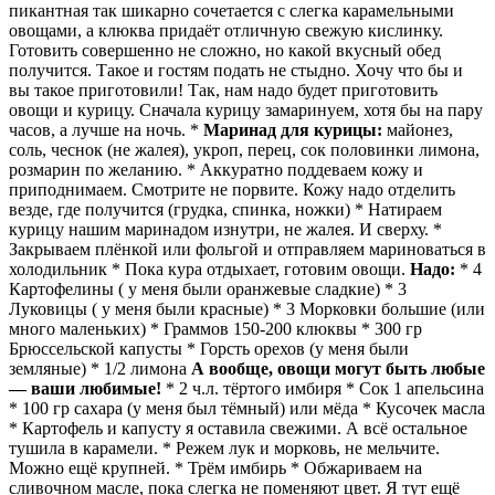
пикантная так шикарно сочетается с слегка карамельными
овощами, а клюква придаёт отличную свежую кислинку.
Готовить совершенно не сложно, но какой вкусный обед
получится. Такое и гостям подать не стыдно. Хочу что бы и
вы такое приготовили! Так, нам надо будет приготовить
овощи и курицу. Сначала курицу замаринуем, хотя бы нa пару
часов, а лучше на ночь. *
Маринад для курицы:
майонез,
соль, чеснок (не жалея), укроп, перец, сок половинки лимона,
розмарин по желанию. * Аккуратно поддеваем кожу и
приподнимаем. Смотрите не порвите. Кожу надо отделить
везде, где получится (грудка, спинка, ножки) * Натираем
курицу нашим маринадом изнутри, не жалея. И сверху. *
Закрываем плёнкой или фольгой и отправляем мариноваться в
холодильник * Пока кура отдыхает, готовим овощи.
Надо:
* 4
Картофелины ( у меня были оранжевые сладкие) * 3
Луковицы ( у меня были красные) * 3 Морковки большие (или
много маленьких) * Граммов 150-200 клюквы * 300 гр
Брюссельской капусты * Горсть орехов (у меня были
земляные) * 1/2 лимона
А вообще, овощи могут быть любые
— ваши любимые!
* 2 ч.л. тёртого имбиря * Сок 1 апельсина
* 100 гр сахара (у меня был тёмный) или мёда * Кусочек масла
* Картофель и капусту я оставила свежими. А всё остальное
тушила в карамели. * Режем лук и морковь, не мельчите.
Можно ещё крупней. * Трём имбирь * Обжариваем на
сливочном масле, пока слегка не поменяют цвет. Я тут ещё