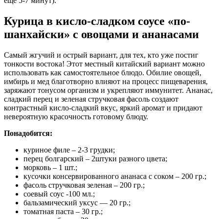
еще 5-7 минут).
Курица в кисло-сладком соусе «по-
шанхайски» с овощами и ананасами
Самый жгучий и острый вариант, для тех, кто уже постиг
тонкости востока! Этот местный китайский вариант можно
использовать как самостоятельное блюдо. Обилие овощей,
имбирь и мед благотворно влияют на процесс пищеварения,
заряжают тонусом организм и укрепляют иммунитет. Ананас,
сладкий перец и зеленая стручковая фасоль создают
контрастный кисло-сладкий вкус, яркий аромат и придают
невероятную красочность готовому блюду.
Понадобится:
куриное филе – 2-3 грудки;
перец болгарский – 2штуки разного цвета;
морковь – 1 шт.;
кусочки консервированного ананаса с соком – 200 гр.;
фасоль стручковая зеленая – 200 гр.;
соевый соус -100 мл.;
бальзамический уксус — 20 гр.;
томатная паста – 30 гр.;