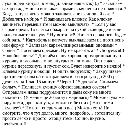
лука порей кинула, в холодильнике нашёлся:):):) * Засыпаем
сахар и ждём пока вот такая карамельная пенка не появится. *
Когда запузырится можно заливать апельсиновый сок. *
Добавлять имбирь * И закидывать клюкву. Как клюкву
закинете, перемешайте и можно выключать. * Если у вас
сырые орехи. То слегка обжарьте на сухой сковороде и если
надо снимите шелуху * Ну вот и всё. Ничего сложного. Будем
собирать. * Картофель и капусту выкладываем на противень
или форму. * Заливаем карамелизированными овощами *
Солим * Посыпаем орехами. Ну не красота, а? * Любуемся!!!
Налюбовались? * Достаём нашу хорошо промаринованную
курочку и засовываем во внутрь пол лимона. Он не даст
курице пересохнуть и пустит сок. Будет невероятно нежно! *
Кладём курицу в овощи. И опять любуемся:) * Закручиваем
противень фольгой и отправляем в разогретую до 200 гр
духовку на 1 час 15 минут. * Через 1.15 достаём. Снимаем
фольгу. * Поливаем курицу образовавшимся соусом *
Отправляем назад подрумянится и даём соку не много
выкипеть. (У меня ещё 20 минут жарилась) * Можно туда же
пару помидорок кинуть, а можно и без них:) Но с ними
вкуснее:) * Ну вот теперь точно всё:) Можно есть! Не
смотрите, что я тут долго, много, подробно….готовится ну
просто легко и просто. Угощайтесь! Сочно, вкусно,
необычно!!!