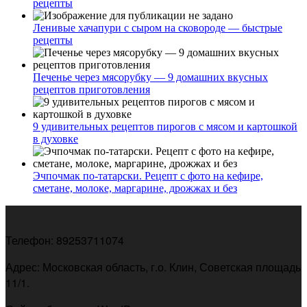
рецепты
Ленивые хачапури с сыром на сковороде — быстрые
рецепты
Печенье через мясорубку — 9 домашних вкусных
рецептов приготовления
9 удивительных рецептов пирогов с мясом и картошкой
в духовке
Эчпочмак по-татарски. Рецепт с фото на кефире,
сметане, молоке, маргарине, дрожжах и без
Телефон: 89253711074
Адрес: Московская область, г.о. Клин, Советская площадь
11/1.