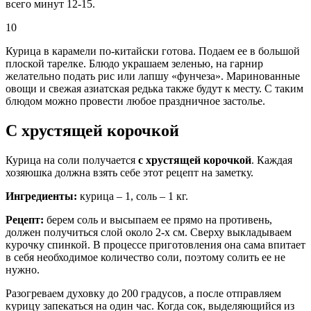
всего минут 12-15.
10
Курица в карамели по-китайски готова. Подаем ее в большой
плоской тарелке. Блюдо украшаем зеленью, на гарнир
желательно подать рис или лапшу «фунчеза». Маринованные
овощи и свежая азиатская редька также будут к месту. С таким
блюдом можно провести любое праздничное застолье.
С хрустящей корочкой
Курица на соли получается
с хрустящей корочкой
. Каждая
хозяюшка должна взять себе этот рецепт на заметку.
Ингредиенты:
курица – 1, соль – 1 кг.
Рецепт:
берем соль и высыпаем ее прямо на противень,
должен получиться слой около 2-х см. Сверху выкладываем
курочку спинкой. В процессе приготовления она сама впитает
в себя необходимое количество соли, поэтому солить ее не
нужно.
Разогреваем духовку до 200 градусов, а после отправляем
курицу запекаться на один час. Когда сок, выделяющийся из