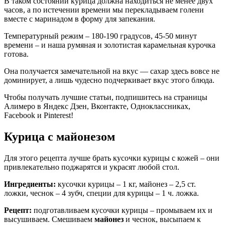
В таком состоянии курица должна находиться не менее двух
часов, а по истечении времени мы перекладываем голени
вместе с маринадом в форму для запекания.
Температурный режим – 180-190 градусов, 45-50 минут
времени – и наша румяная и золотистая карамельная курочка
готова.
Она получается замечательной на вкус — сахар здесь вовсе не
доминирует, а лишь чудесно подчеркивает вкус этого блюда.
Чтобы получать лучшие статьи, подпишитесь на страницы
Алимеро в Яндекс Дзен, Вконтакте, Одноклассниках,
Facebook и Pinterest!
Курица с майонезом
Для этого рецепта лучше брать кусочки курицы с кожей – они
привлекательно поджарятся и украсят любой стол.
Ингредиенты:
кусочки курицы – 1 кг, майонез – 2,5 ст.
ложки, чеснок – 4 зубч, специи для курицы – 1 ч. ложка.
Рецепт:
подготавливаем кусочки курицы – промываем их и
высушиваем. Смешиваем
майонез
и чеснок, высыпаем к