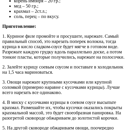
корень имбиря – 20 гр.;
мед – 50 гр.;
крахмал – 2ст.л.;
соль, перец – по вкусу.
Приготовление:
1. Куриное филе промойте и просушите, нарежьте. Самый
правильный способ, это нарезать поперек волокна, тогда
курица в кисло сладком-соусе будет мягче в готовом виде.
Разрежьте каждую грудку вдоль параллельно доске, а потом
тонкие пласты, которые получились, нарежьте на полосочки.
2. Залейте курицу соевым соусом и поставьте в холодильник
на 1,5 часа мариноваться.
3. Овощи нарежьте крупными кусочками или крупной
соломкой (примерно наравне с кусочками курицы). Лучше
всего нарезать все одинаково.
4. В миску с кусочками курицы в соевом соусе высыпьте
крахмал. Размешайте их, чтобы кусочки оказались покрыты
крахмальной массой, это будет своеобразная панировка. На
разогретой сковороде обжариваем до золотистой корочки.
5. На другой сковороде обжариваем овощи, поочередно