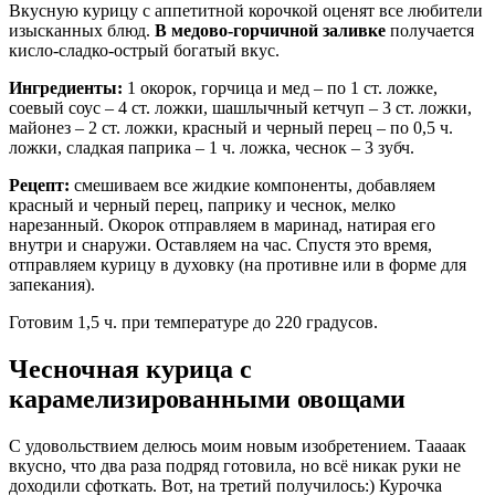
Вкусную курицу с аппетитной корочкой оценят все любители
изысканных блюд.
В медово-горчичной заливке
получается
кисло-сладко-острый богатый вкус.
Ингредиенты:
1 окорок, горчица и мед – по 1 ст. ложке,
соевый соус – 4 ст. ложки, шашлычный кетчуп – 3 ст. ложки,
майонез – 2 ст. ложки, красный и черный перец – по 0,5 ч.
ложки, сладкая паприка – 1 ч. ложка, чеснок – 3 зубч.
Рецепт:
смешиваем все жидкие компоненты, добавляем
красный и черный перец, паприку и чеснок, мелко
нарезанный. Окорок отправляем в маринад, натирая его
внутри и снаружи. Оставляем на час. Спустя это время,
отправляем курицу в духовку (на противне или в форме для
запекания).
Готовим 1,5 ч. при температуре до 220 градусов.
Чесночная курица с
карамелизированными овощами
С удовольствием делюсь моим новым изобретением. Таааак
вкусно, что два раза подряд готовила, но всё никак руки не
доходили сфоткать. Вот, на третий получилось:) Курочка