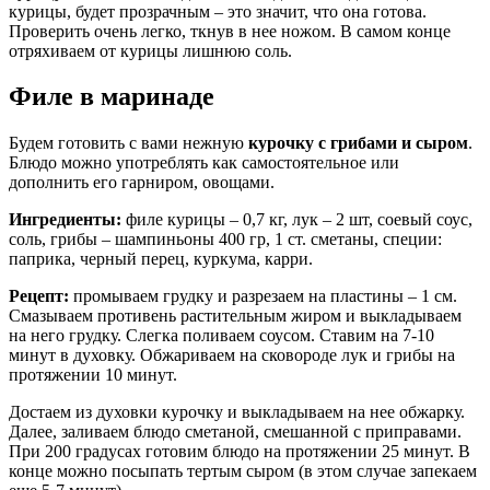
курицы, будет прозрачным – это значит, что она готова.
Проверить очень легко, ткнув в нее ножом. В самом конце
отряхиваем от курицы лишнюю соль.
Филе в маринаде
Будем готовить с вами нежную
курочку с грибами и сыром
.
Блюдо можно употреблять как самостоятельное или
дополнить его гарниром, овощами.
Ингредиенты:
филе курицы – 0,7 кг, лук – 2 шт, соевый соус,
соль, грибы – шампиньоны 400 гр, 1 ст. сметаны, специи:
паприка, черный перец, куркума, карри.
Рецепт:
промываем грудку и разрезаем на пластины – 1 см.
Смазываем противень растительным жиром и выкладываем
на него грудку. Слегка поливаем соусом. Ставим на 7-10
минут в духовку. Обжариваем на сковороде лук и грибы на
протяжении 10 минут.
Достаем из духовки курочку и выкладываем на нее обжарку.
Далее, заливаем блюдо сметаной, смешанной с приправами.
При 200 градусах готовим блюдо на протяжении 25 минут. В
конце можно посыпать тертым сыром (в этом случае запекаем