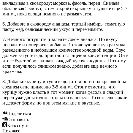
закладывая в сковороду: морковь, фасоль, перец. Сначала
обжаривая 5 минут, затем закройте крышку и тушите еще 5-7
минут, пока овощи немного не размягчатся.
6. Добавьте в сковороду ананасы, тертый имбирь, томатную
пасту, мед, бальзамический уксус и перемешайте.
7. Немного потушите и залейте соком ананаса. По вкусу
посолите и поперчите, добавьте 1 столовую ложку крахмала,
разведенного в небольшом количестве холодной воды. Соус
должен загустеть до приятной глянцевой консистенции. Он в
итоге будет обволакивать каждый кусочек курицы. Поэтому,
если получилось слишком жидко, добавьте еще немного
крахмала.
8. Добавьте курицу и тушите до готовности под крышкой на
среднем огне примерно 3-5 минут. Стоит отметить, что
курицу нужно класть в тот момент, когда фасоль и сладкий
перец уже достаточно готовы на ваш вкус. То есть еще яркие
и держат форму, но при этом мягкие и вкусные.
Поделиться
Отправить
Класснуть
Похожее