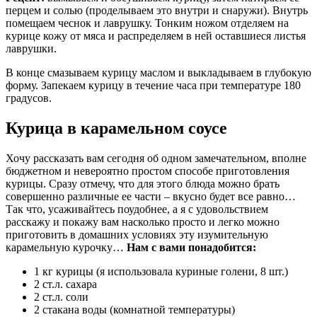
перцем и солью (проделываем это внутри и снаружи). Внутрь
помещаем чеснок и лаврушку. Тонким ножом отделяем на
курице кожу от мяса и распределяем в ней оставшиеся листья
лаврушки.
В конце смазываем курицу маслом и выкладываем в глубокую
форму. Запекаем курицу в течение часа при температуре 180
градусов.
Курица в карамельном соусе
Хочу рассказать вам сегодня об одном замечательном, вполне
бюджетном и невероятно простом способе приготовления
курицы. Сразу отмечу, что для этого блюда можно брать
совершенно различные ее части – вкусно будет все равно…
Так что, усаживайтесь поудобнее, а я с удовольствием
расскажу и покажу вам насколько просто и легко можно
приготовить в домашних условиях эту изумительную
карамельную курочку…
Нам с вами понадобится:
1 кг курицы (я использовала куриные голени, 8 шт.)
2 ст.л. сахара
2 ст.л. соли
2 стакана воды (комнатной температуры)