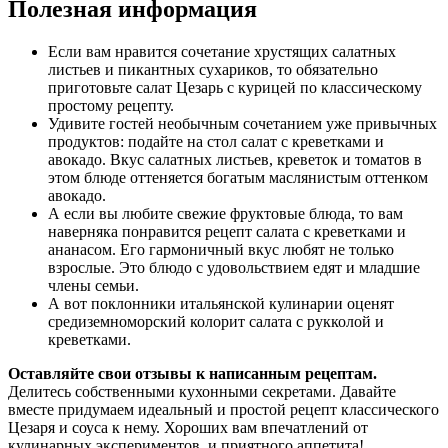
Полезная информация
Если вам нравится сочетание хрустящих салатных
листьев и пикантных сухариков, то обязательно
приготовьте салат Цезарь с курицей по классическому
простому рецепту.
Удивите гостей необычным сочетанием уже привычных
продуктов: подайте на стол салат с креветками и
авокадо. Вкус салатных листьев, креветок и томатов в
этом блюде оттеняется богатым маслянистым оттенком
авокадо.
А если вы любите свежие фруктовые блюда, то вам
наверняка понравится рецепт салата с креветками и
ананасом. Его гармоничный вкус любят не только
взрослые. Это блюдо с удовольствием едят и младшие
члены семьи.
А вот поклонники итальянской кулинарии оценят
средиземноморский колорит салата с рукколой и
креветками.
Оставляйте свои отзывы к написанным рецептам.
Делитесь собственными кухонными секретами. Давайте
вместе придумаем идеальный и простой рецепт классического
Цезаря и соуса к нему. Хороших вам впечатлений от
кулинарных экспериментов, и приятного аппетита!