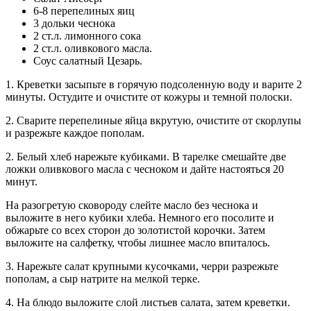
6-8 перепелиных яиц
3 дольки чеснока
2 ст.л. лимонного сока
2 ст.л. оливкового масла.
Соус салатный Цезарь.
1. Креветки засыпьте в горячую подсоленную воду и варите 2
минуты. Остудите и очистите от кожуры и темной полоски.
2. Сварите перепелиные яйца вкрутую, очистите от скорлупы
и разрежьте каждое пополам.
2. Белый хлеб нарежьте кубиками. В тарелке смешайте две
ложки оливкового масла с чесноком и дайте настояться 20
минут.
На разогретую сковороду слейте масло без чеснока и
выложите в него кубики хлеба. Немного его посолите и
обжарьте со всех сторон до золотистой корочки. Затем
выложите на салфетку, чтобы лишнее масло впиталось.
3. Нарежьте салат крупными кусочками, черри разрежьте
пополам, а сыр натрите на мелкой терке.
4. На блюдо выложите слой листьев салата, затем креветки.