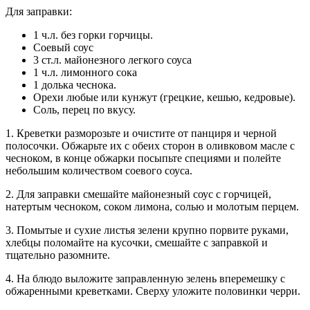
Для заправки:
1 ч.л. без горки горчицы.
Соевый соус
3 ст.л. майонезного легкого соуса
1 ч.л. лимонного сока
1 долька чеснока.
Орехи любые или кунжут (грецкие, кешью, кедровые).
Соль, перец по вкусу.
1. Креветки разморозьте и очистите от панциря и черной
полосочки. Обжарьте их с обеих сторон в оливковом масле с
чесноком, в конце обжарки посыпьте специями и полейте
небольшим количеством соевого соуса.
2. Для заправки смешайте майонезный соус с горчицей,
натертым чесноком, соком лимона, солью и молотым перцем.
3. Помытые и сухие листья зелени крупно порвите руками,
хлебцы поломайте на кусочки, смешайте с заправкой и
тщательно разомните.
4. На блюдо выложите заправленную зелень вперемешку с
обжаренными креветками. Сверху уложите половинки черри.