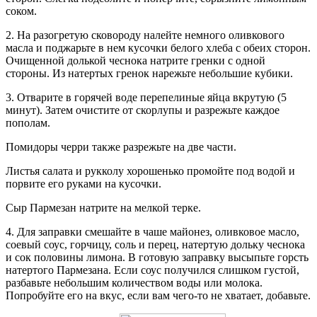
соком.
2. На разогретую сковороду налейте немного оливкового
масла и поджарьте в нем кусочки белого хлеба с обеих сторон.
Очищенной долькой чеснока натрите гренки с одной
стороны. Из натертых гренок нарежьте небольшие кубики.
3. Отварите в горячей воде перепелиные яйца вкрутую (5
минут). Затем очистите от скорлупы и разрежьте каждое
пополам.
Помидоры черри также разрежьте на две части.
Листья салата и рукколу хорошенько промойте под водой и
порвите его руками на кусочки.
Сыр Пармезан натрите на мелкой терке.
4. Для заправки смешайте в чаше майонез, оливковое масло,
соевый соус, горчицу, соль и перец, натертую дольку чеснока
и сок половины лимона. В готовую заправку высыпьте горсть
натертого Пармезана. Если соус получился слишком густой,
разбавьте небольшим количеством воды или молока.
Попробуйте его на вкус, если вам чего-то не хватает, добавьте.