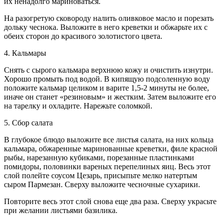
их ненадолго мариноваться.
На разогретую сковороду налить оливковое масло и порезать
дольку чеснока. Выложите в него креветки и обжарьте их с
обеих сторон до красивого золотистого цвета.
4. Кальмары
Снять с сырого кальмара верхнюю кожу и очистить изнутри.
Хорошо промыть под водой. В кипящую подсоленную воду
положите кальмар целиком и варите 1,5-2 минуты не более,
иначе он станет «резиновым» и жестким. Затем выложите его
на тарелку и охладите. Нарежьте соломкой.
5. Сбор салата
В глубокое блюдо выложите все листья салата, на них кольца
кальмара, обжаренные маринованные креветки, филе красной
рыбы, нарезанную кубиками, порезанные пластинками
помидоры, половинки вареных перепелиных яиц. Весь этот
слой полейте соусом Цезарь, присыпьте мелко натертым
сыром Пармезан. Сверху выложите чесночные сухарики.
Повторите весь этот слой снова еще два раза. Сверху украсьте
при желании листьями базилика.