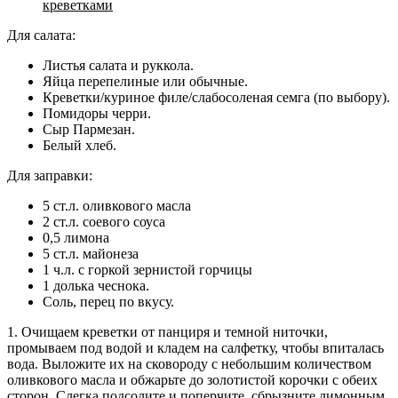
креветками
Для салата:
Листья салата и руккола.
Яйца перепелиные или обычные.
Креветки/куриное филе/слабосоленая семга (по выбору).
Помидоры черри.
Сыр Пармезан.
Белый хлеб.
Для заправки:
5 ст.л. оливкового масла
2 ст.л. соевого соуса
0,5 лимона
5 ст.л. майонеза
1 ч.л. с горкой зернистой горчицы
1 долька чеснока.
Соль, перец по вкусу.
1. Очищаем креветки от панциря и темной ниточки,
промываем под водой и кладем на салфетку, чтобы впиталась
вода. Выложите их на сковороду с небольшим количеством
оливкового масла и обжарьте до золотистой корочки с обеих
сторон. Слегка подсолите и поперчите, сбрызните лимонным