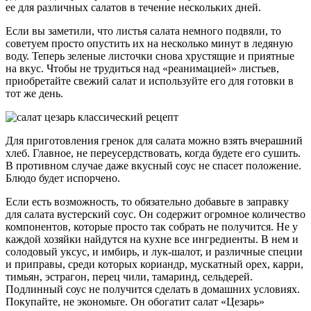
ее для различных салатов в течение нескольких дней.
Если вы заметили, что листья салата немного подвяли, то
советуем просто опустить их на несколько минут в ледяную
воду. Теперь зеленые листочки снова хрустящие и приятные
на вкус. Чтобы не трудиться над «реанимацией» листьев,
приобретайте свежий салат и используйте его для готовки в
тот же день.
Для приготовления гренок для салата можно взять вчерашний
хлеб. Главное, не переусердствовать, когда будете его сушить.
В противном случае даже вкусный соус не спасет положение.
Блюдо будет испорчено.
Если есть возможность, то обязательно добавьте в заправку
для салата вустерский соус. Он содержит огромное количество
компонентов, которые просто так собрать не получится. Не у
каждой хозяйки найдутся на кухне все ингредиенты. В нем и
солодовый уксус, и имбирь, и лук-шалот, и различные специи
и приправы, среди которых кориандр, мускатный орех, карри,
тимьян, эстрагон, перец чили, тамаринд, сельдерей.
Подлинный соус не получится сделать в домашних условиях.
Покупайте, не экономьте. Он обогатит салат «Цезарь»