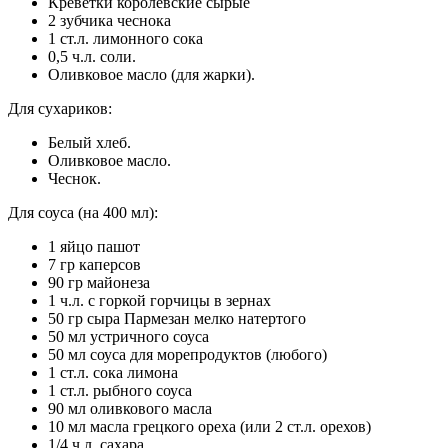
Креветки королевские сырые
2 зубчика чеснока
1 ст.л. лимонного сока
0,5 ч.л. соли.
Оливковое масло (для жарки).
Для сухариков:
Белый хлеб.
Оливковое масло.
Чеснок.
Для соуса (на 400 мл):
1 яйцо пашот
7 гр каперсов
90 гр майонеза
1 ч.л. с горкой горчицы в зернах
50 гр сыра Пармезан мелко натертого
50 мл устричного соуса
50 мл соуса для морепродуктов (любого)
1 ст.л. сока лимона
1 ст.л. рыбного соуса
90 мл оливкового масла
10 мл масла грецкого ореха (или 2 ст.л. орехов)
1/4 ч.л. сахара.