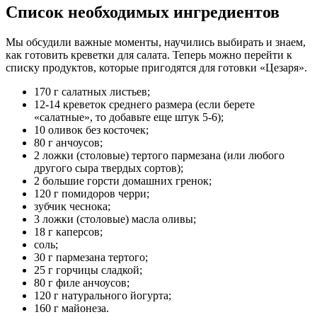
Список необходимых ингредиентов
Мы обсудили важные моменты, научились выбирать и знаем,
как готовить креветки для салата. Теперь можно перейти к
списку продуктов, которые пригодятся для готовки «Цезаря».
170 г салатных листьев;
12-14 креветок среднего размера (если берете
«салатные», то добавьте еще штук 5-6);
10 оливок без косточек;
80 г анчоусов;
2 ложки (столовые) тертого пармезана (или любого
другого сыра твердых сортов);
2 большие горсти домашних гренок;
120 г помидоров черри;
зубчик чеснока;
3 ложки (столовые) масла оливы;
18 г каперсов;
соль;
30 г пармезана тертого;
25 г горчицы сладкой;
80 г филе анчоусов;
120 г натурального йогурта;
160 г майонеза.