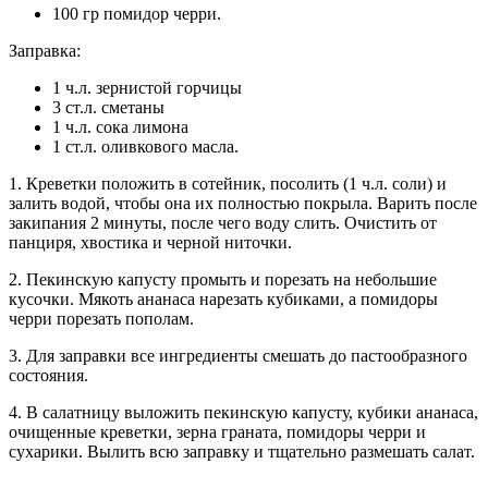
100 гр помидор черри.
Заправка:
1 ч.л. зернистой горчицы
3 ст.л. сметаны
1 ч.л. сока лимона
1 ст.л. оливкового масла.
1. Креветки положить в сотейник, посолить (1 ч.л. соли) и
залить водой, чтобы она их полностью покрыла. Варить после
закипания 2 минуты, после чего воду слить. Очистить от
панциря, хвостика и черной ниточки.
2. Пекинскую капусту промыть и порезать на небольшие
кусочки. Мякоть ананаса нарезать кубиками, а помидоры
черри порезать пополам.
3. Для заправки все ингредиенты смешать до пастообразного
состояния.
4. В салатницу выложить пекинскую капусту, кубики ананаса,
очищенные креветки, зерна граната, помидоры черри и
сухарики. Вылить всю заправку и тщательно размешать салат.