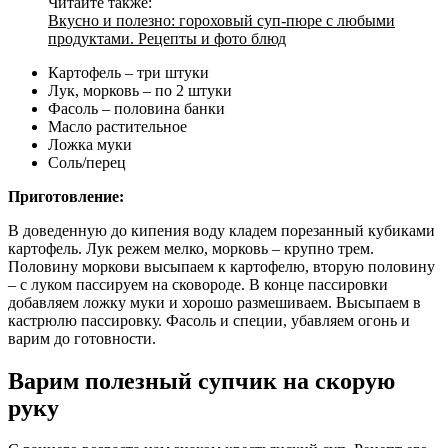
Читайте также:
Вкусно и полезно: гороховый суп-пюре с любыми
продуктами. Рецепты и фото блюд
Картофель – три штуки
Лук, морковь – по 2 штуки
Фасоль – половина банки
Масло растительное
Ложка муки
Соль/перец
Приготовление:
В доведенную до кипения воду кладем порезанный кубиками
картофель. Лук режем мелко, морковь – крупно трем.
Половину моркови высыпаем к картофелю, вторую половину
– с луком пассируем на сковороде. В конце пассировки
добавляем ложку муки и хорошо размешиваем. Высыпаем в
кастрюлю пассировку. Фасоль и специи, убавляем огонь и
варим до готовности.
Варим полезный супчик на скорую
руку