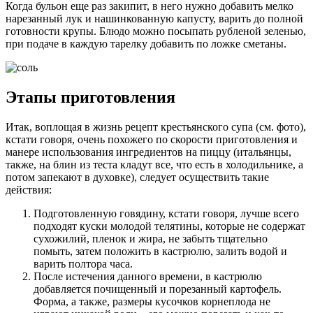
Когда бульон еще раз закипит, в него нужно добавить мелко
нарезанный лук и нашинкованную капусту, варить до полной
готовности крупы. Блюдо можно посыпать рубленой зеленью,
при подаче в каждую тарелку добавить по ложке сметаны.
Этапы приготовления
Итак, воплощая в жизнь рецепт крестьянского супа (см. фото),
кстати говоря, очень похожего по скорости приготовления и
манере использования ингредиентов на пиццу (итальянцы,
также, на блин из теста кладут все, что есть в холодильнике, а
потом запекают в духовке), следует осуществить такие
действия:
Подготовленную говядину, кстати говоря, лучше всего
подходят куски молодой телятины, которые не содержат
сухожилий, пленок и жира, не забыть тщательно
помыть, затем положить в кастрюлю, залить водой и
варить полтора часа.
После истечения данного времени, в кастрюлю
добавляется почищенный и порезанный картофель.
Форма, а также, размеры кусочков корнеплода не