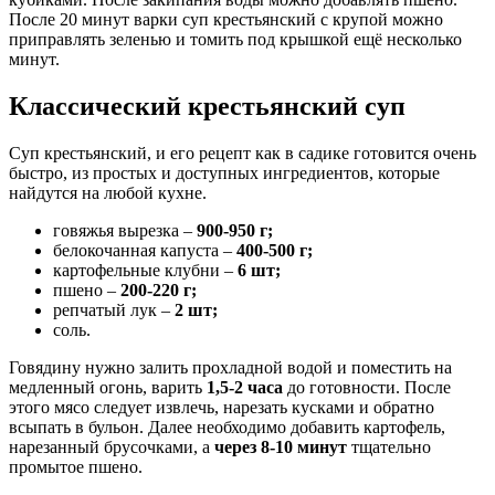
После 20 минут варки суп крестьянский с крупой можно
приправлять зеленью и томить под крышкой ещё несколько
минут.
Классический крестьянский суп
Суп крестьянский, и его рецепт как в садике готовится очень
быстро, из простых и доступных ингредиентов, которые
найдутся на любой кухне.
говяжья вырезка –
900-950 г;
белокочанная капуста –
400-500 г;
картофельные клубни –
6 шт;
пшено –
200-220 г;
репчатый лук –
2 шт;
соль.
Говядину нужно залить прохладной водой и поместить на
медленный огонь, варить
1,5-2 часа
до готовности. После
этого мясо следует извлечь, нарезать кусками и обратно
всыпать в бульон. Далее необходимо добавить картофель,
нарезанный брусочками, а
через 8-10 минут
тщательно
промытое пшено.