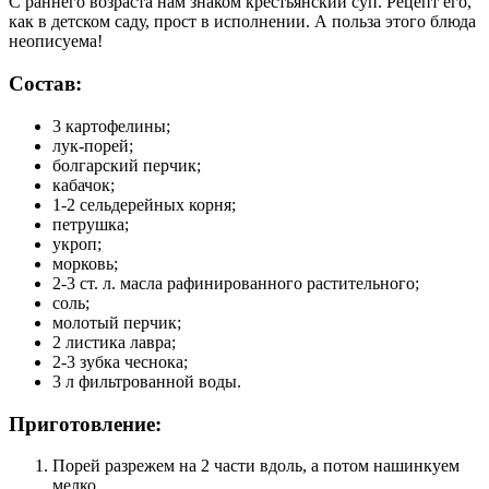
С раннего возраста нам знаком крестьянский суп. Рецепт его,
как в детском саду, прост в исполнении. А польза этого блюда
неописуема!
Состав:
3 картофелины;
лук-порей;
болгарский перчик;
кабачок;
1-2 сельдерейных корня;
петрушка;
укроп;
морковь;
2-3 ст. л. масла рафинированного растительного;
соль;
молотый перчик;
2 листика лавра;
2-3 зубка чеснока;
3 л фильтрованной воды.
Приготовление:
Порей разрежем на 2 части вдоль, а потом нашинкуем
мелко.