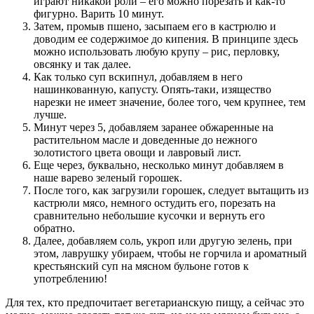
играют никакой роли – его можно порезать и как-то
фигурно. Варить 10 минут.
Затем, промыв пшено, засыпаем его в кастрюлю и
доводим ее содержимое до кипения. В принципе здесь
можно использовать любую крупу – рис, перловку,
овсянку и так далее.
Как только суп вскипнул, добавляем в него
нашинкованную, капусту. Опять-таки, изящество
нарезки не имеет значение, более того, чем крупнее, тем
лучше.
Минут через 5, добавляем заранее обжаренные на
растительном масле и доведенные до нежного
золотистого цвета овощи и лавровый лист.
Еще через, буквально, несколько минут добавляем в
наше варево зеленый горошек.
После того, как загрузили горошек, следует вытащить из
кастрюли мясо, немного остудить его, порезать на
сравнительно небольшие кусочки и вернуть его
обратно.
Далее, добавляем соль, укроп или другую зелень, при
этом, лаврушку убираем, чтобы не горчила и ароматный
крестьянский суп на мясном бульоне готов к
употреблению!
Для тех, кто предпочитает вегетарианскую пищу, а сейчас это