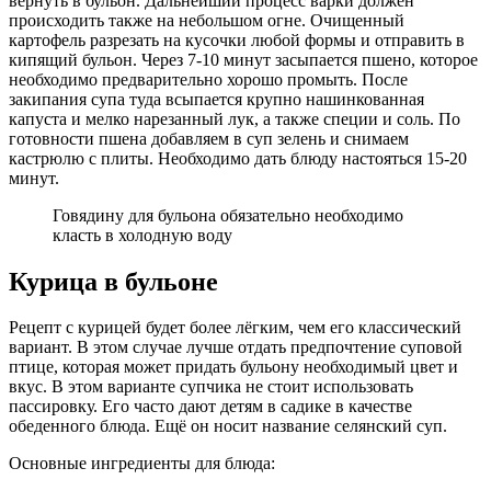
вернуть в бульон. Дальнейший процесс варки должен
происходить также на небольшом огне. Очищенный
картофель разрезать на кусочки любой формы и отправить в
кипящий бульон. Через 7-10 минут засыпается пшено, которое
необходимо предварительно хорошо промыть. После
закипания супа туда всыпается крупно нашинкованная
капуста и мелко нарезанный лук, а также специи и соль. По
готовности пшена добавляем в суп зелень и снимаем
кастрюлю с плиты. Необходимо дать блюду настояться 15-20
минут.
Говядину для бульона обязательно необходимо
класть в холодную воду
Курица в бульоне
Рецепт с курицей будет более лёгким, чем его классический
вариант. В этом случае лучше отдать предпочтение суповой
птице, которая может придать бульону необходимый цвет и
вкус. В этом варианте супчика не стоит использовать
пассировку. Его часто дают детям в садике в качестве
обеденного блюда. Ещё он носит название селянский суп.
Основные ингредиенты для блюда: