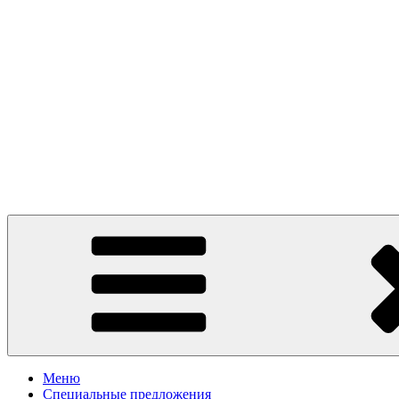
Presto Pizza Klin
маленькая Италия в Клину
Меню
Специальные предложения