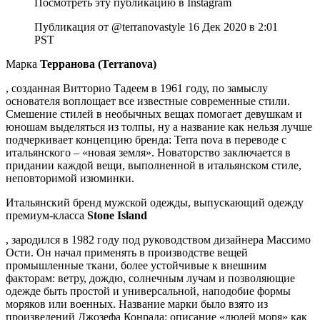
Посмотреть эту публикацию в Instagram
Публикация от @terranovastyle 16 Дек 2020 в 2:01
PST
Марка
Терранова (Terranova)
, созданная Витторио Тадеем в 1961 году, по замыслу
основателя воплощает все известные современные стили.
Смешение стилей в необычных вещах помогает девушкам и
юношам выделяться из толпы, ну а название как нельзя лучше
подчеркивает концепцию бренда: Terra nova в переводе с
итальянского – «новая земля». Новаторство заключается в
придании каждой вещи, выполненной в итальянском стиле,
неповторимой изюминки.
Итальянский бренд мужской одежды, выпускающий одежду
премиум-класса
Stone Island
, зародился в 1982 году под руководством дизайнера Массимо
Ости. Он начал применять в производстве вещей
промышленные ткани, более устойчивые к внешним
факторам: ветру, дождю, солнечным лучам и позволяющие
одежде быть простой и универсальной, наподобие формы
моряков или военных. Название марки было взято из
произведений Джозефа Конрада: описание «людей моря» как