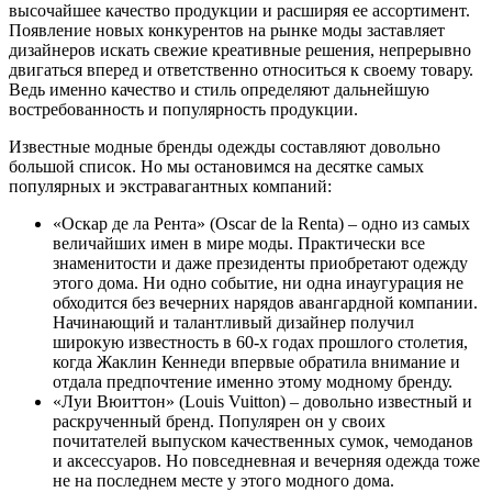
высочайшее качество продукции и расширяя ее ассортимент.
Появление новых конкурентов на рынке моды заставляет
дизайнеров искать свежие креативные решения, непрерывно
двигаться вперед и ответственно относиться к своему товару.
Ведь именно качество и стиль определяют дальнейшую
востребованность и популярность продукции.
Известные модные бренды одежды составляют довольно
большой список. Но мы остановимся на десятке самых
популярных и экстравагантных компаний:
«Оскар де ла Рента» (Oscar de la Renta) – одно из самых
величайших имен в мире моды. Практически все
знаменитости и даже президенты приобретают одежду
этого дома. Ни одно событие, ни одна инаугурация не
обходится без вечерних нарядов авангардной компании.
Начинающий и талантливый дизайнер получил
широкую известность в 60-х годах прошлого столетия,
когда Жаклин Кеннеди впервые обратила внимание и
отдала предпочтение именно этому модному бренду.
«Луи Вюиттон» (Louis Vuitton) – довольно известный и
раскрученный бренд. Популярен он у своих
почитателей выпуском качественных сумок, чемоданов
и аксессуаров. Но повседневная и вечерняя одежда тоже
не на последнем месте у этого модного дома.