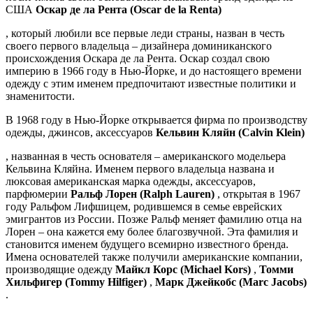
США
Оскар де ла Рента (Oscar de la Renta)
, который любили все первые леди страны, назван в честь
своего первого владельца – дизайнера доминиканского
происхождения Оскара де ла Рента. Оскар создал свою
империю в 1966 году в Нью-Йорке, и до настоящего времени
одежду с этим именем предпочитают известные политики и
знаменитости.
В 1968 году в Нью-Йорке открывается фирма по производству
одежды, джинсов, аксессуаров
Кельвин Кляйн (Calvin Klein)
, названная в честь основателя – американского модельера
Кельвина Кляйна. Именем первого владельца названа и
люксовая американская марка одежды, аксессуаров,
парфюмерии
Ральф Лорен (Ralph Lauren)
, открытая в 1967
году Ральфом Лифшицем, родившемся в семье еврейских
эмигрантов из России. Позже Ральф меняет фамилию отца на
Лорен – она кажется ему более благозвучной. Эта фамилия и
становится именем будущего всемирно известного бренда.
Имена основателей также получили американские компании,
производящие одежду
Майкл Корс (Michael Kors)
,
Томми
Хильфигер (Tommy Hilfiger)
,
Марк Джейкобс (Marc Jacobs)
.