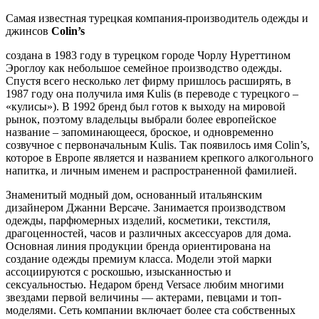
Самая известная турецкая компания-производитель одежды и
джинсов
Colin’s
создана в 1983 году в турецком городе Чорлу Нуреттином
Эроглоу как небольшое семейное производство одежды.
Спустя всего несколько лет фирму пришлось расширять, в
1987 году она получила имя Kulis (в переводе с турецкого –
«кулисы»). В 1992 бренд был готов к выходу на мировой
рынок, поэтому владельцы выбрали более европейское
название – запоминающееся, броское, и одновременно
созвучное с первоначальным Kulis. Так появилось имя Colin’s,
которое в Европе является и названием крепкого алкогольного
напитка, и личным именем и распространенной фамилией.
Знаменитый модный дом, основанный итальянским
дизайнером Джанни Версаче. Занимается производством
одежды, парфюмерных изделий, косметики, текстиля,
драгоценностей, часов и различных аксессуаров для дома.
Основная линия продукции бренда ориентирована на
создание одежды премиум класса. Модели этой марки
ассоциируются с роскошью, изысканностью и
сексуальностью. Недаром бренд Versace любим многими
звездами первой величины — актерами, певцами и топ-
моделями. Сеть компании включает более ста собственных