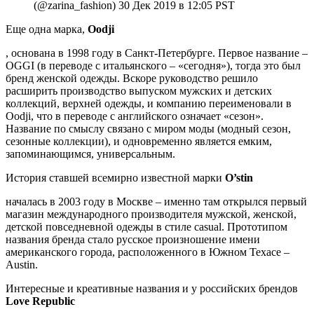
(@zarina_fashion) 30 Дек 2019 в 12:05 PST
Еще одна марка,
Oodji
, основана в 1998 году в Санкт-Петербурге. Первое название –
OGGI (в переводе с итальянского – «сегодня»), тогда это был
бренд женской одежды. Вскоре руководство решило
расширить производство выпуском мужских и детских
коллекций, верхней одежды, и компанию переименовали в
Oodji, что в переводе с английского означает «сезон».
Название по смыслу связано с миром моды (модный сезон,
сезонные коллекции), и одновременно является емким,
запоминающимся, универсальным.
История ставшей всемирно известной марки
O’stin
началась в 2003 году в Москве – именно там открылся первый
магазин международного производителя мужской, женской,
детской повседневной одежды в стиле casual. Прототипом
названия бренда стало русское произношение имени
американского города, расположенного в Южном Техасе –
Austin.
Интересные и креативные названия и у российских брендов
Love Republic