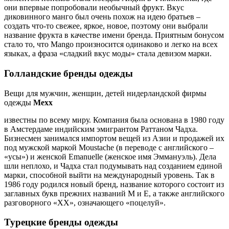
они впервые попробовали необычный фрукт. Вкус
диковинного манго был очень похож на идею братьев –
создать что-то свежее, яркое, новое, поэтому они выбрали
название фрукта в качестве имени бренда. Приятным бонусом
стало то, что Mango произносится одинаково и легко на всех
языках, а фраза «сладкий вкус моды» стала девизом марки.
Голландские бренды одежды
Вещи для мужчин, женщин, детей нидерландской фирмы
одежды
Mexx
известны по всему миру. Компания была основана в 1980 году
в Амстердаме индийским эмигрантом Раттаном Чадха.
Бизнесмен занимался импортом вещей из Азии и продажей их
под мужской маркой Moustache (в переводе с английского –
«усы») и женской Emanuelle (женское имя Эммануэль). Дела
шли неплохо, и Чадха стал подумывать над созданием единой
марки, способной выйти на международный уровень. Так в
1986 году родился новый бренд, название которого состоит из
заглавных букв прежних названий M и E, а также английского
разговорного «XX», означающего «поцелуй».
Турецкие бренды одежды