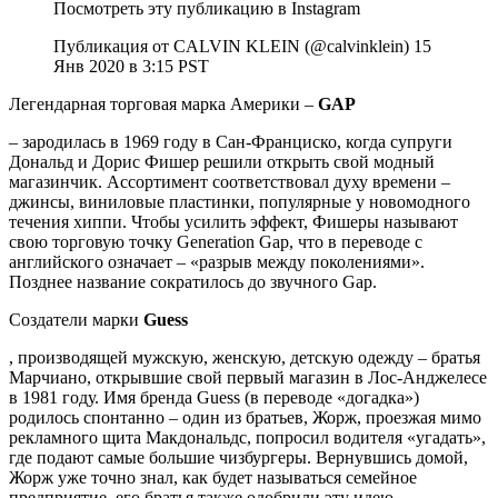
Посмотреть эту публикацию в Instagram
Публикация от CALVIN KLEIN (@calvinklein) 15
Янв 2020 в 3:15 PST
Легендарная торговая марка Америки –
GAP
– зародилась в 1969 году в Сан-Франциско, когда супруги
Дональд и Дорис Фишер решили открыть свой модный
магазинчик. Ассортимент соответствовал духу времени –
джинсы, виниловые пластинки, популярные у новомодного
течения хиппи. Чтобы усилить эффект, Фишеры называют
свою торговую точку Generation Gap, что в переводе с
английского означает – «разрыв между поколениями».
Позднее название сократилось до звучного Gap.
Создатели марки
Guess
, производящей мужскую, женскую, детскую одежду – братья
Марчиано, открывшие свой первый магазин в Лос-Анджелесе
в 1981 году. Имя бренда Guess (в переводе «догадка»)
родилось спонтанно – один из братьев, Жорж, проезжая мимо
рекламного щита Макдональдс, попросил водителя «угадать»,
где подают самые большие чизбургеры. Вернувшись домой,
Жорж уже точно знал, как будет называться семейное
предприятие, его братья также одобрили эту идею.