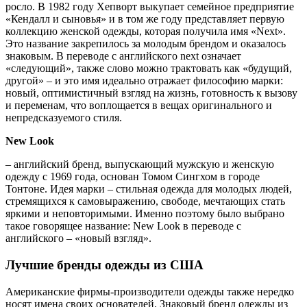
росло. В 1982 году Хепворт выкупает семейное предприятие
«Кендалл и сыновья» и в том же году представляет первую
коллекцию женской одежды, которая получила имя «Next».
Это название закрепилось за молодым брендом и оказалось
знаковым. В переводе с английского next означает
«следующий», также слово можно трактовать как «будущий,
другой» – и это имя идеально отражает философию марки:
новый, оптимистичный взгляд на жизнь, готовность к вызову
и переменам, что воплощается в вещах оригинального и
непредсказуемого стиля.
New Look
– английский бренд, выпускающий мужскую и женскую
одежду с 1969 года, основан Томом Сингхом в городе
Тонтоне. Идея марки – стильная одежда для молодых людей,
стремящихся к самовыражению, свободе, мечтающих стать
яркими и неповторимыми. Именно поэтому было выбрано
такое говорящее название: New Look в переводе с
английского – «новый взгляд».
Лучшие бренды одежды из США
Американские фирмы-производители одежды также нередко
носят имена своих основателей. Знаковый бренд одежды из