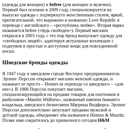
(одежда для женщин) и
befree
(для женщин и мужчин).
Первый был основан в 2009 году, специализируется на
выпуске одежды с подчеркнуто женственным стилем, яркой,
притягательной, что выражено в названии: Love Republic в
переводе с английского – «республика любви». Вторая марка
называется befree («будь свободен»). Первый магазин
открылся в 2003 году, с тех пор бренд выпускает одежду для
«свободных людей», адаптируя актуальные коллекции с
подиумов в простые и доступные вещи для повседневной
носки.
Шведские бренды одежды
В 1947 году в шведском городе Вестерос предприниматель
Эрлинг Перссон открывает магазин женской одежды, и
называет ее просто – Hennes (в переводе со шведского – «для
нее»). В 1968 Перссон покупает магазин,
специализирующийся на продаже товаров для охотников и
рыболовов «Mauritz Widforss», названный именем бывшего
владельца, шведского бизнесмена Маурица Видфорса. Эрлинг
Перссон дополнительно запускает продажи мужской и
детской одежды, объединяет оба названия в Hennes & Mauritz.
Позже имя сократилось до привычного сегодня
H&M