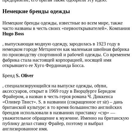
Немецкие бренды одежды
Немецкие бренды одежды, известные во всем мире, также
часто названы в честь своих «первооткрывателей». Компания
Hugo Boss
, выпускающая модную одежду, зародилась в 1923 году в
немецком городе Метцинген как маленькая швейная фабрика
по производству спортивной и рабочей одежды. Со временем
фабрика стала настоящей корпорацией, носящей имя
открывшего ее Хуго Фердинанда Босса.
Бренд
S. Oliver
, специализирующийся на выпуске одежды, обуви,
аксессуаров, открыт в 1969 году в Вюрцбурге Берндом
Фрайером, а назван в честь героя романа Ч. Диккенса
«Оливер Твист». S. в названии (сокращенное от sir) – дань
британской культуре: в то время большинство английских
брендов использовали в названиях приставку «сэр» —
уважительное обращение к мужчине. Именно на британскую
публику делал ставку Фрайер, поэтому и выбрал
англизированное имя.