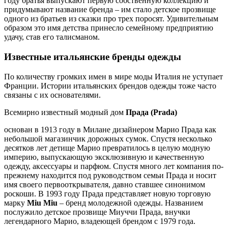
году братья выпускают первую собственную коллекцию и
придумывают название бренда – им стало детское прозвище
одного из братьев из сказки про трех поросят. Удивительным
образом это имя детства принесло семейному предприятию
удачу, став его талисманом.
Известные итальянские бренды одежды
По количеству громких имен в мире моды Италия не уступает
Франции. Истории итальянских брендов одежды тоже часто
связаны с их основателями.
Всемирно известный модный дом
Прада (Prada)
основан в 1913 году в Милане дизайнером Марио Прада как
небольшой магазинчик дорожных сумок. Спустя несколько
десятков лет детище Марио превратилось в целую модную
империю, выпускающую эксклюзивную и качественную
одежду, аксессуары и парфюм. Спустя много лет компания по-
прежнему находится под руководством семьи Прада и носит
имя своего первооткрывателя, давно ставшее синонимом
роскоши. В 1993 году Прада представляет новую торговую
марку
Miu Miu
– бренд молодежной одежды. Названием
послужило детское прозвище Миуччи Прада, внучки
легендарного Марио, владеющей брендом с 1979 года.