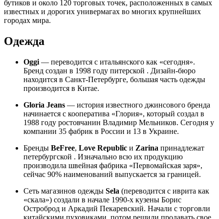
бутиков и около 120 торговых точек, расположенных в самых
известных и дорогих универмагах во многих крупнейших
городах мира.
Одежда
Oggi
— переводится с итальянского как «сегодня».
Бренд создан в 1998 году питерской . Дизайн-бюро
находится в Санкт-Петербурге, большая часть одежды
производится в Китае.
Gloria Jeans
— история известного джинсового бренда
начинается с кооператива «Глория», который создал в
1988 году ростовчанин Владимир Мельников. Сегодня у
компании 35 фабрик в России и 13 в Украине.
Бренды
BeFree
,
Love Republic
и
Zarina
принадлежат
петербургской . Изначально всю их продукцию
производила швейная фабрика «Первомайская заря»,
сейчас 90% наименований выпускается за границей.
Сеть магазинов одежды
Sela
(переводится с иврита как
«скала») создали в начале 1990-х кузены Борис
Остроброд и Аркадий Пекаревский. Начали с торговли
китайскими пуховиками, потом решили продавать свое.