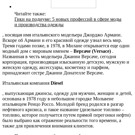
Читайте также:
Гики на подиуме: 5 новых профессий в сфере моды
и производства одежды
, носящая имя итальянского модельера Джорджо Армани.
Вскоре об Армани и его красивой одежде узнал весь мир.
Тремя годами позже, в 1978, в Милане открывается еще один
модный дом с мировым именем –
Версаче (Versace)
.
Названная в честь модельера Джанни Версаче, сегодня
корпорация, производящая изысканную детскую, мужскую и
женскую одежду, аксессуары, косметику и парфюм,
принадлежит сестре Джанни Донателле Версаче.
Итальянская компания
Diesel
, выпускающая джинсы, одежду для мужчин, женщин и детей,
основана в 1978 году в небольшом городке Мольвене
итальянцем Ренцо Россо. Молодой бренд родился в разгар
нефтяного кризиса, и такое название (дизельное топливо –
топливо, которое получается путем прямой перегонки нефти)
было выбрано как отражение реальности того времени, а
также для привлечения внимания клиентов.