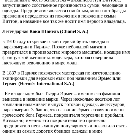
запустившего собственное производство сумок, чемоданов и
одежды. Предприятие является семейным, много лет бразды
правления передаются из поколения в поколение семьи
Виттон, а название все так же носит имя первого владельца.
Легендарная
Коко Шанель (Chanel S. A.)
в 1910 году открывает свой первый бутик одежды и
парфюмерии в Париже. Позже небольшой магазин
превратился в производство мирового масштаба, носящее имя
французской женщины-модельера, которая совершила
настоящую революцию в мире моды.
В 1837 в Париже появляется мастерская по изготовлению
экипировки для верховой езды под названием
Эрмес или
Гермес (Hermès International S.A.)
. Ее владельцем был Тьерри Эрмес – именно его фамилия
вынесена в название марки. Через несколько десятков лет
компания налаживает выпуск готовой одежды, аксессуаров,
парфюмерии. Забавно, что название Эрмес созвучно имени
греческого бога Гермеса, покровителя торговли и прибыли.
Возможно, именно это покровительство принесло
предприятию неслыханную популярность и позволило стать
одним из самых дорогих брендов одежды в мире.