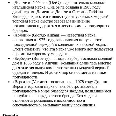
«Дольче и Габбана» (D&G) – сравнительно молодая
итальянская марка. Она была создана в 1985 году
дизайнерами Доменико Дольче и Стефано Габбана.
Благодаря красоте и изяществу выпускаемых моделей
торговая марка быстро завоевала внимание
поклонников и держится в десятке самых популярных
брендов.
«Армани» (Giorgio Armani) — известная марка,
основанная в 1975 году, завоевавшая популярность
повседневной одеждой в коллекциях высокой моды.
Стоит отметить, что эта марка уже много лет пользуется
огромным спросом у молодежи.
«Бербери» (Burberry) — Томас Бербери основал модный
дом в 1856 году в Англии. Компания славилась многие
десятилетия выпуском качественных моделей верхней
одежды и пледов. И до сих пор она остается на пике
популярности.
«Версаче» (Versace) – основанная в 1978 году Джанни
Версаче торговая марка очень быстро завоевала
популярность в мире благодаря звездам, появлявшимся
на публике в нарядах этого бренда. Его модели
отличаются роскошью, изысканностью и
сексуальностью, вызывают волну восхищения.