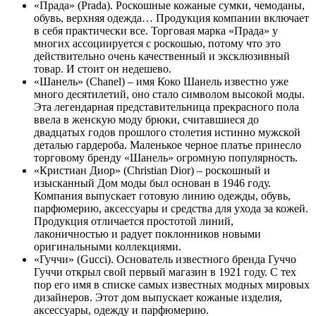
«Прада» (Prada). Роскошные кожаные сумки, чемоданы,
обувь, верхняя одежда… Продукция компании включает
в себя практически все. Торговая марка «Прада» у
многих ассоциируется с роскошью, потому что это
действительно очень качественный и эксклюзивный
товар. И стоит он недешево.
«Шанель» (Chanel) – имя Коко Шанель известно уже
много десятилетий, оно стало символом высокой моды.
Эта легендарная представительница прекрасного пола
ввела в женскую моду брюки, считавшиеся до
двадцатых годов прошлого столетия истинно мужской
деталью гардероба. Маленькое черное платье принесло
торговому бренду «Шанель» огромную популярность.
«Кристиан Диор» (Christian Dior) – роскошный и
изысканный Дом моды был основан в 1946 году.
Компания выпускает готовую линию одежды, обувь,
парфюмерию, аксессуары и средства для ухода за кожей.
Продукция отличается простотой линий,
лаконичностью и радует поклонников новыми
оригинальными коллекциями.
«Гуччи» (Gucci). Основатель известного бренда Гуччо
Гуччи открыл свой первый магазин в 1921 году. С тех
пор его имя в списке самых известных модных мировых
дизайнеров. Этот дом выпускает кожаные изделия,
аксессуары, одежду и парфюмерию.