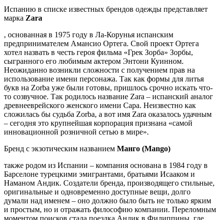
Испанию в списке известных брендов одежды представляет
марка
Zara
, основанная в 1975 году в Ла-Корунья испанским
предпринимателем Амансио Ортега. Свой проект Ортега
хотел назвать в честь героя фильма «Грек Зорба» Зорбы,
сыгранного его любимым актером Энтони Куинном.
Неожиданно возникли сложности с получением прав на
использование имени персонажа. Так как формы для литья
букв на Zorba уже были готовы, пришлось срочно искать что-
то созвучное. Так родилось название Zara – испанский аналог
древнееврейского женского имени Сара. Неизвестно как
сложилась бы судьба Zorba, а вот имя Zara оказалось удачным
– сегодня это крупнейшая корпорация признана «самой
инновационной розничной сетью в мире».
Бренд с экзотическим названием
Манго (Mango)
также родом из Испании – компания основана в 1984 году в
Барселоне турецкими эмигрантами, братьями Исааком и
Наманом Андик. Создатели бренда, производящего стильные,
оригинальные и одновременно доступные вещи, долго
думали над именем – оно должно было быть не только ярким
и простым, но и отражать философию компании. Переломным
моментом поисков стала поездка Андик в Филиппины, где