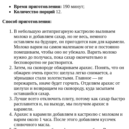
Время приготовления:
190 минут;
Количество порций
12.
Способ приготовления:
В небольшую антипригарную кастрюлю выливаем
молоко и добавляем сахар, но не весь, немного
оставляем на будущее, он пригодится нам для карамели.
Молоко варим на самом маленьком огне и постоянно
помешиваем, чтобы оно не убежало. Варить молоко
нужно до получаса, пока сахар окончательно и
бесповоротно не растворится.
Затем, на сковороде обжариваем арахис. Понять, что он
обжарен очень просто: шелуха легко снимается, а
зёрнышки стали золотистыми. Главное — не
пережарить, иначе будет горчить. Отделяем арахис от
шелухи и возвращаем на сковороду, куда засыпаем
оставшийся сахар.
Лучше всего отключить плиту, потому как сахар быстро
расплавится и, на выходе, мы получим арахис в
карамели.
Арахис в карамели добавляем в кастрюлю с молоком и
варим около 1 часа. После этого добавляем кусочек
сливочного масла.