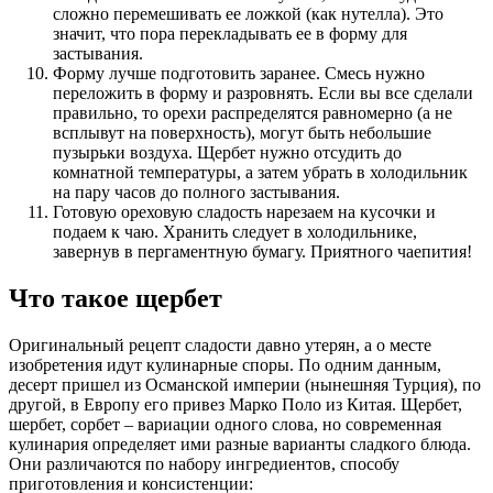
сложно перемешивать ее ложкой (как нутелла). Это
значит, что пора перекладывать ее в форму для
застывания.
Форму лучше подготовить заранее. Смесь нужно
переложить в форму и разровнять. Если вы все сделали
правильно, то орехи распределятся равномерно (а не
всплывут на поверхность), могут быть небольшие
пузырьки воздуха. Щербет нужно отсудить до
комнатной температуры, а затем убрать в холодильник
на пару часов до полного застывания.
Готовую ореховую сладость нарезаем на кусочки и
подаем к чаю. Хранить следует в холодильнике,
завернув в пергаментную бумагу. Приятного чаепития!
Что такое щербет
Оригинальный рецепт сладости давно утерян, а о месте
изобретения идут кулинарные споры. По одним данным,
десерт пришел из Османской империи (нынешняя Турция), по
другой, в Европу его привез Марко Поло из Китая. Щербет,
шербет, сорбет – вариации одного слова, но современная
кулинария определяет ими разные варианты сладкого блюда.
Они различаются по набору ингредиентов, способу
приготовления и консистенции: