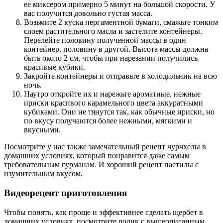
ее миксером примерно 5 минут на большой скорости. У
вас получится довольно густая масса.
Возьмите 2 куска пергаментной бумаги, смажьте тонким
слоем растительного масла и застелите контейнеры.
Перелейте половину полученной массы в один
контейнер, половину в другой. Высота массы должна
быть около 2 см, чтобы при нарезании получились
красивые кубики.
Закройте контейнеры и отправьте в холодильник на всю
ночь.
Наутро откройте их и нарежьте ароматные, нежные
ириски красивого карамельного цвета аккуратными
кубиками. Они не тянутся так, как обычные ириски, но
по вкусу получаются более нежными, мягкими и
вкусными.
Посмотрите у нас также замечательный рецепт чурчхелы в
домашних условиях, который понравится даже самым
требовательным гурманам. И хороший рецепт пастилы с
изумительным вкусом.
Видеорецепт приготовления
Чтобы понять, как проще и эффективнее сделать щербет в
домашних условиях, посмотрите ролик с вышеописанным