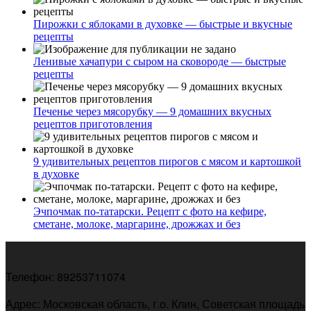
Пирожки с яблоками в духовке — быстрые и вкусные
рецепты
Ленивые хачапури с сыром на сковороде — быстрые
рецепты
Печенье через мясорубку — 9 домашних вкусных
рецептов приготовления
9 удивительных рецептов пирогов с мясом и картошкой
в духовке
Эчпочмак по-татарски. Рецепт с фото на кефире,
сметане, молоке, маргарине, дрожжах и без
Телефон: 89253711074
Адрес: Московская область, г.о. Клин, Советская площадь