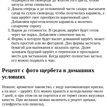
поджарить на сковороде до золотистого цвета, чтобы
шелуха легко снималась.
Дошла очередь и до отложенной части сахара: высыпаем
сахар на сухую сковороду, чтобы получилась карамель, а
наш щербет смог приобрести коричневый цвет.
Добавляем приготовленную карамель к молочно-
сахарному сиропу
Варим до готовности. В среднем, щербет будет готов
через час варки. Добавляем сливочное масло.
Форма, в которую будет вылит домашний щербет, может
быть простой или же фигурной. Дно формы застелить
бумагой для выпекания и засыпать орехи. Далее
заливаем будущий щербет и переносим в прохладное
место для застывания. Когда щербет полностью застыл,
его можно подавать к чаю.
Рецепт с фото щербета в домашних
условиях
Нежное, ароматное лакомство, с виду напоминающее ириски,
а на вкус – щербет. Его можно хранить в холодильнике около
7 дней, и при этом он не портится и не теряет своих вкусовых
качеств. При желании можно включить в рецепт орешки,
сухофрукты или шоколад.