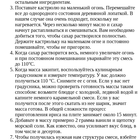
остальным ингредиентам.
Поставьте кастрюлю на маленький огонь. Перемешайте
все до однородного состояния деревянной лопаткой. В
нашем случае она очень подходит, поскольку не
нагревается. Через несколько минут масло и сахар
начнут растапливаться и смешиваться. Вам необходимо
добиться того, чтобы сахар растворился полностью.
Держите кастрюльку на маленьком огне и постоянно
помешивайте, чтобы не пригорело.
Когда сахар растворится весь, немного увеличьте огонь
и при постоянном помешивании уваривайте эту смесь
до 110°С.
Когда масса закипит, воспользуйтесь кулинарным
градусником и измерьте температуру. У вас должно
получиться 110 °С. Снимите ее с огня. Если у вас нет
градусника, можно проверить готовность массы таким
способом: возьмите блюдце с холодной, ледяной водой и
капните немного карамельной смеси. Если у вас
получится после этого скатать из нее шарик, значит
масса готова. В общей сложности процесс
приготовления ириса на плите занимает около 15 минут.
Добавьте в массу примерно 2 грамма ванили и щепотку
морской соли. Как известно, она усиливает вкус блюд, в
том числе и десертов.
Чтобы получилась нужная нам структура смеси, взбейте