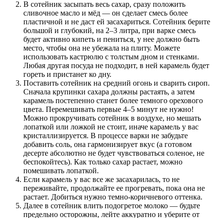
В сотейник засыпать весь сахар, сразу положить
сливочное масло и мёд — он сделает смесь более
пластичной и не даст ей засахариться. Сотейник берите
большой и глубокий, на 2–3 литра, при варке смесь
будет активно кипеть и пениться, у нее должно быть
место, чтобы она не убежала на плиту. Можете
использовать кастрюлю с толстым дном и стенками.
Любая другая посуда не подходит, в ней карамель будет
гореть и пристанет ко дну.
Поставить сотейник на средний огонь и сварить сироп.
Сначала крупинки сахара должны растаять, а затем
карамель постепенно станет более темного орехового
цвета. Перемешивать первые 4–5 минут не нужно!
Можно прокручивать сотейник в воздухе, но мешать
лопаткой или ложкой не стоит, иначе карамель у вас
кристаллизируется. В процессе варки не забудьте
добавить соль, она гармонизирует вкус (а готовом
десерте абсолютно не будет чувствоваться соленое, не
беспокойтесь). Как только сахар растает, можно
помешивать лопаткой.
Если карамель у вас все же засахарилась, то не
переживайте, продолжайте ее прогревать, пока она не
растает. Добиться нужно темно-коричневого оттенка.
Далее в сотейник влить подогретое молоко — будьте
предельно осторожны, лейте аккуратно и уберите от