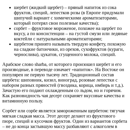
шербет (жидкий щербет) – пряный напиток из сока
фруктов, специй, лепестков розы (в Европе придумали
шипучий вариант с химическими ароматизаторами,
который потерял свои полезные качества);
сорбет – фруктовое мороженое, похожее на щербет по
вкусу, а по консистенции – на густой смузи или ледяные
коктейли с натуральными ароматизаторами;
щербетом принято называть твердую конфету, похожую
на сладкие батончики, из орехов, сухофруктов (кураги,
чернослива), цукатов, сгущенного молока, специй.
Арабское слово sharba, от которого произошел шербет и его
производные, в переводе означает «напиток». На Востоке он
популярен не первую тысячу лет. Традиционный состав
щербета: шиповник, кизил, виноград, розовые лепестки с
набором разных пряностей (гвоздика, корица, имбирь и т.д.).
Зачастую его подают охлажденным со льдом, но и горячим.
Как разновидность чая десерт сохраняет вкусовые качества и
витаминную пользу.
Сорбет или сорбе является замороженным щербетом: тягучая
мягкая сладкая масса. Этот десерт делают из фруктового
пюре, специй и кусочков фруктов. Один из вариантов сорбета
– не до конца застывшую массу разбавляют с алкоголем в