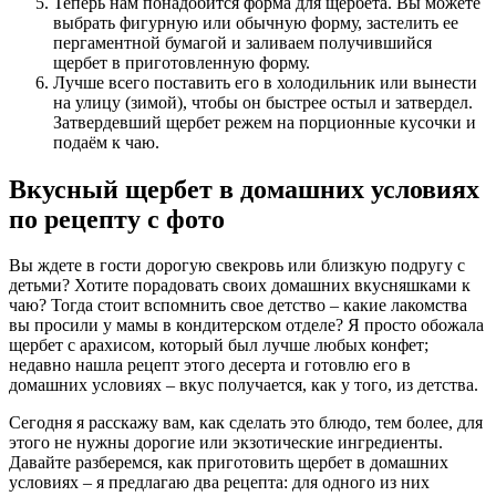
Теперь нам понадобится форма для щербета. Вы можете
выбрать фигурную или обычную форму, застелить ее
пергаментной бумагой и заливаем получившийся
щербет в приготовленную форму.
Лучше всего поставить его в холодильник или вынести
на улицу (зимой), чтобы он быстрее остыл и затвердел.
Затвердевший щербет режем на порционные кусочки и
подаём к чаю.
Вкусный щербет в домашних условиях
по рецепту с фото
Вы ждете в гости дорогую свекровь или близкую подругу с
детьми? Хотите порадовать своих домашних вкусняшками к
чаю? Тогда стоит вспомнить свое детство – какие лакомства
вы просили у мамы в кондитерском отделе? Я просто обожала
щербет с арахисом, который был лучше любых конфет;
недавно нашла рецепт этого десерта и готовлю его в
домашних условиях – вкус получается, как у того, из детства.
Сегодня я расскажу вам, как сделать это блюдо, тем более, для
этого не нужны дорогие или экзотические ингредиенты.
Давайте разберемся, как приготовить щербет в домашних
условиях – я предлагаю два рецепта: для одного из них