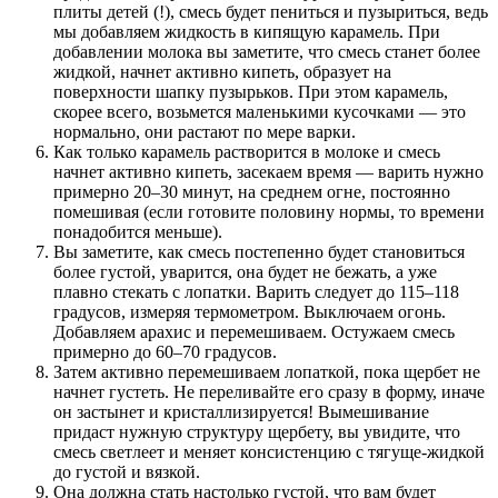
плиты детей (!), смесь будет пениться и пузыриться, ведь
мы добавляем жидкость в кипящую карамель. При
добавлении молока вы заметите, что смесь станет более
жидкой, начнет активно кипеть, образует на
поверхности шапку пузырьков. При этом карамель,
скорее всего, возьмется маленькими кусочками — это
нормально, они растают по мере варки.
Как только карамель растворится в молоке и смесь
начнет активно кипеть, засекаем время — варить нужно
примерно 20–30 минут, на среднем огне, постоянно
помешивая (если готовите половину нормы, то времени
понадобится меньше).
Вы заметите, как смесь постепенно будет становиться
более густой, уварится, она будет не бежать, а уже
плавно стекать с лопатки. Варить следует до 115–118
градусов, измеряя термометром. Выключаем огонь.
Добавляем арахис и перемешиваем. Остужаем смесь
примерно до 60–70 градусов.
Затем активно перемешиваем лопаткой, пока щербет не
начнет густеть. Не переливайте его сразу в форму, иначе
он застынет и кристаллизируется! Вымешивание
придаст нужную структуру щербету, вы увидите, что
смесь светлеет и меняет консистенцию с тягуще-жидкой
до густой и вязкой.
Она должна стать настолько густой, что вам будет