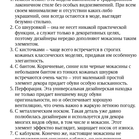
лаконичном стиле без особых видоизменений. При всем
своем минимализме и отсутствии каких-либо
украшений, они всегда остаются в моде, выглядят
безумно стильно.
Со шнуровкой – она не несет никакой практической
функции, а служит только в декоративных целях,
поэтому дизайнеры нередко дополняют мокасины таким
элементом.
С кисточками – чаще всего встречается в строгих
кожаных классических моделях, придавая им особенную
элегантность.
С бантом. Коричневые, синие или черные мокасины с
небольшим бантом из тонких кожаных шнурков
встречаются очень часто – этот маленький простой
элемент декора придает обуви особую изысканность.
Перфорация. Эта универсальная дизайнерская находка
не только придает внешнему виду обуви
оригинальности, но и обеспечивает хорошую
вентиляцию, что очень важно в жаркую летнюю погоду.
С металлическим носком. Такая деталь уже давно
полюбилась дизайнерам и используется для декора
многих видов обуви, в том числе и мокасин. Этот
элемент эффектно выглядит, защищает носок от износа.
С каблуком. Конечно же, настоящие мокасины не
подразумевают никакого каблука, но исключения