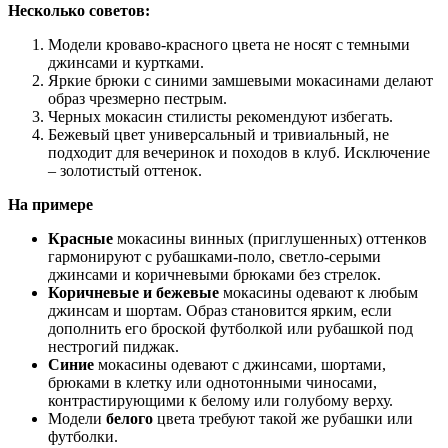
Несколько советов:
Модели кроваво-красного цвета не носят с темными
джинсами и куртками.
Яркие брюки с синими замшевыми мокасинами делают
образ чрезмерно пестрым.
Черных мокасин стилисты рекомендуют избегать.
Бежевый цвет универсальный и тривиальный, не
подходит для вечеринок и походов в клуб. Исключение
– золотистый оттенок.
На примере
Красные
мокасины винных (приглушенных) оттенков
гармонируют с рубашками-поло, светло-серыми
джинсами и коричневыми брюками без стрелок.
Коричневые и бежевые
мокасины одевают к любым
джинсам и шортам. Образ становится ярким, если
дополнить его броской футболкой или рубашкой под
нестрогий пиджак.
Синие
мокасины одевают с джинсами, шортами,
брюками в клетку или однотонными чиносами,
контрастирующими к белому или голубому верху.
Модели
белого
цвета требуют такой же рубашки или
футболки.