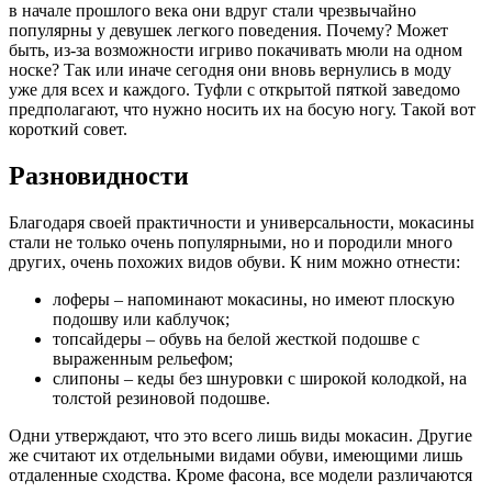
в начале прошлого века они вдруг стали чрезвычайно
популярны у девушек легкого поведения. Почему? Может
быть, из-за возможности игриво покачивать мюли на одном
носке? Так или иначе сегодня они вновь вернулись в моду
уже для всех и каждого. Туфли с открытой пяткой заведомо
предполагают, что нужно носить их на босую ногу. Такой вот
короткий совет.
Разновидности
Благодаря своей практичности и универсальности, мокасины
стали не только очень популярными, но и породили много
других, очень похожих видов обуви. К ним можно отнести:
лоферы – напоминают мокасины, но имеют плоскую
подошву или каблучок;
топсайдеры – обувь на белой жесткой подошве с
выраженным рельефом;
слипоны – кеды без шнуровки с широкой колодкой, на
толстой резиновой подошве.
Одни утверждают, что это всего лишь виды мокасин. Другие
же считают их отдельными видами обуви, имеющими лишь
отдаленные сходства. Кроме фасона, все модели различаются