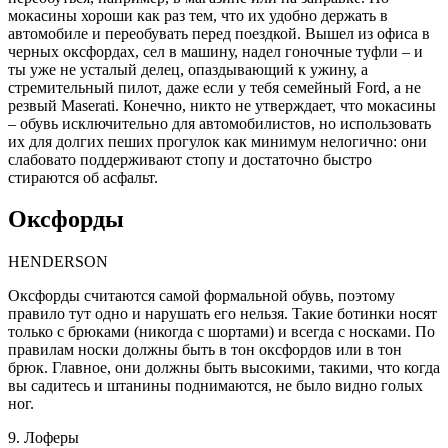
мокасины хороши как раз тем, что их удобно держать в
автомобиле и переобувать перед поездкой. Вышел из офиса в
черных оксфордах, сел в машину, надел гоночные туфли – и
ты уже не усталый делец, опаздывающий к ужину, а
стремительный пилот, даже если у тебя семейный Ford, а не
резвый Maserati. Конечно, никто не утверждает, что мокасины
– обувь исключительно для автомобилистов, но использовать
их для долгих пеших прогулок как минимум нелогично: они
слабовато поддерживают стопу и достаточно быстро
стираются об асфальт.
Оксфорды
HENDERSON
Оксфорды считаются самой формальной обувь, поэтому
правило тут одно и нарушать его нельзя. Такие ботинки носят
только с брюками (никогда с шортами) и всегда с носками. По
правилам носки должны быть в тон оксфордов или в тон
брюк. Главное, они должны быть высокими, такими, что когда
вы садитесь и штанины поднимаются, не было видно голых
ног.
9. Лоферы